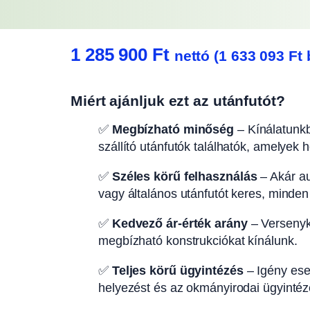
1 285 900
Ft
nettó (
1 633 093
Ft
b
Miért ajánljuk ezt az utánfutót?
✅
Megbízható minőség
– Kínálatunkb
szállító utánfutók találhatók, amelyek 
✅
Széles körű felhasználás
– Akár aut
vagy általános utánfutót keres, minden
✅
Kedvező ár-érték arány
– Versenyk
megbízható konstrukciókat kínálunk.
✅
Teljes körű ügyintézés
– Igény eset
helyezést és az okmányirodai ügyintézé