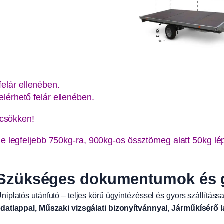
elár ellenében.
elérhető felár ellenében.
 csökken!
de legfeljebb 750kg-ra, 900kg-os össztömeg alatt 50kg l
Szükséges dokumentumok és gy
niplatós utánfutó – teljes körű ügyintézéssel és gyors szállítássa
datlappal, Műszaki vizsgálati bizonyítvánnyal
,
Járműkísérő l