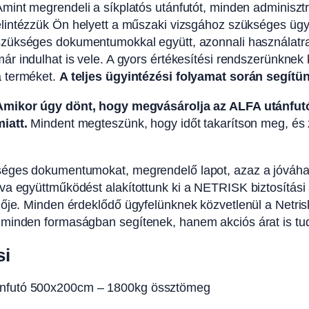
mint megrendeli a síkplatós utánfutót, minden adminisztra
lintézzük Ön helyett a műszaki vizsgához szükséges ügyin
szükséges dokumentumokkal együtt, azonnali használatra k
már indulhat is vele. A gyors értékesítési rendszerünkn
a terméket.
A teljes ügyintézési folyamat során segí
Amikor úgy dönt, hogy megvásárolja az ALFA utánfut
miatt.
Mindent megteszünk, hogy időt takarítson meg, é
kséges dokumentumokat, megrendelő lapot, azaz a jóváha
va együttműködést alakítottunk ki a NETRISK biztosítási a
lője. Minden érdeklődő ügyfelünknek közvetlenül a Netris
minden formaságban segítenek, hanem akciós árat is tudna
si
ánfutó 500x200cm – 1800kg össztömeg