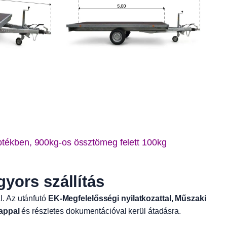
éptékben, 900kg-os össztömeg felett 100kg
ors szállítás
l. Az utánfutó
EK-Megfelelősségi nyilatkozattal, Műszaki
appal
és részletes dokumentációval kerül átadásra.