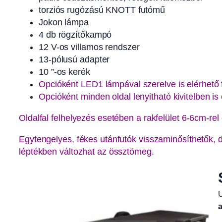
torziós rugózású KNOTT futómű
Jokon lámpa
4 db rögzítőkampó
12 V-os villamos rendszer
13-pólusú adapter
10 ”-os kerék
Opcióként LED1 lámpával szerelve is elérhető f
Opcióként minden oldal lenyitható kivitelben is 
Oldalfal felhelyezés esetében a rakfelület 6-6cm-rel
Egytengelyes, fékes utánfutók visszaminősíthetők, 
léptékben változhat az össztömeg.
U
a