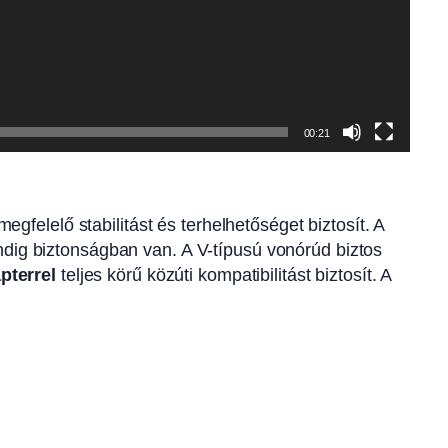
00:21
felelő stabilitást és terhelhetőséget biztosít. A
indig biztonságban van. A V-típusú vonórúd biztos
pterrel
teljes körű közúti kompatibilitást biztosít. A