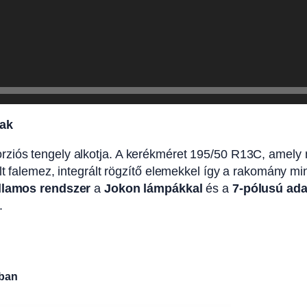
nak
ziós tengely alkotja. A kerékméret 195/50 R13C, amely meg
elt falemez, integrált rögzítő elemekkel így a rakomány m
illamos rendszer
a
Jokon lámpákkal
és a
7-pólusú ada
.
sban