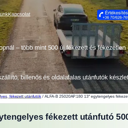
lunk
Kapcsolat
opnál – több mint 500 új fékezett és fékezetlen
szállító, billenős és oldalafalas utánfutók készl
lyes, fékezett utánfutók
/ ALFA-B 25020AP.180 13″ egytengelyes fékeze
tengelyes fékezett utánfutó 5