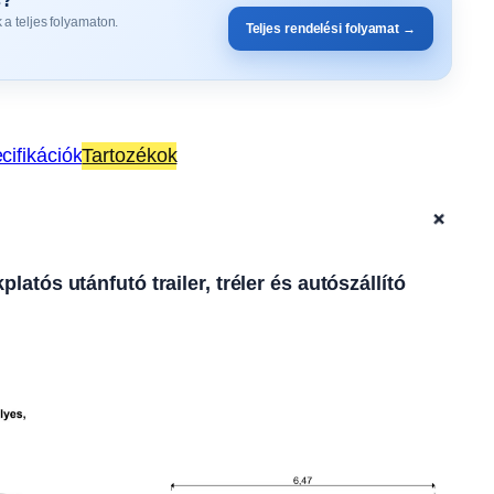
 a teljes folyamaton.
Teljes rendelési folyamat →
cifikációk
Tartozékok
+
tós utánfutó trailer, tréler és autószállító