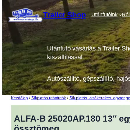
Ugrás
a
Trailer Shop
Utánfutóink
Ró
tartalomhoz
Utánfutó vásárlás a Trailer Sh
kiszállítással.
Autószállító, gépszállító, hajó
Kezdőlap
/
Síkplatós utánfutók
/
Sík platós, alsókerekes, egytenge
ALFA-B 25020AP.180 13″ egy
össztömeg