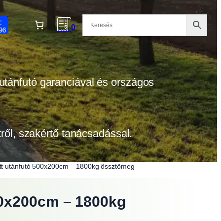
0
 utánfutó garanciával és országos
etről, szakértő tanácsadással.
tt utánfutó 500x200cm – 1800kg össztömeg
00x200cm – 1800kg