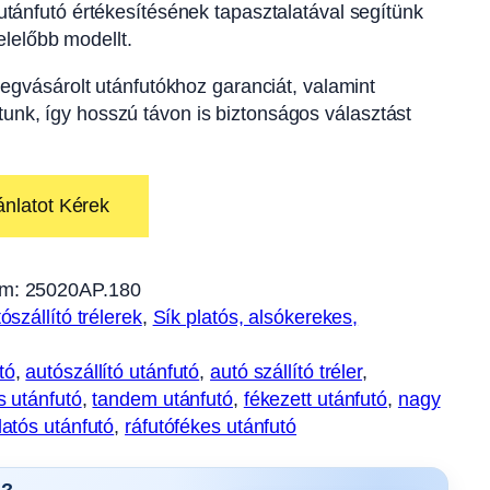
tánfutó értékesítésének tapasztalatával segítünk
lelőbb modellt.
egvásárolt utánfutókhoz garanciát, valamint
ítunk, így hosszú távon is biztonságos választást
ánlatot Kérek
m:
25020AP.180
ószállító trélerek
, 
Sík platós, alsókerekes,
tó
, 
autószállító utánfutó
, 
autó szállító tréler
, 
s utánfutó
, 
tandem utánfutó
, 
fékezett utánfutó
, 
nagy
latós utánfutó
, 
ráfutófékes utánfutó
s?