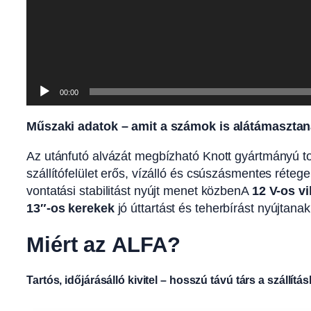
00:00
Műszaki adatok – amit a számok is alátámaszta
Az utánfutó alvázát megbízható Knott gyártmányú tor
szállítófelület erős, vízálló és csúszásmentes réteg
vontatási stabilitást nyújt menet közbenA
12 V-os v
13″-os kerekek
jó úttartást és teherbírást nyújtanak
Miért az ALFA?
Tartós, időjárásálló kivitel – hosszú távú társ a szállítá