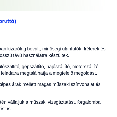
ruttó)
an kizárólag bevált, minőségi utánfutók, trélerek és
hosszú távú használatra készültek.
ószállító, gépszállító, hajószállító, motorszállító
 feladatra megtalálhatja a megfelelő megoldást.
épes árak mellett magas műszaki színvonalat és
én vállaljuk a műszaki vizsgáztatást, forgalomba
st is.