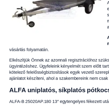
A
e
vásárlás folyamatán.
Elkészítjük Önnek az azonnali regisztrációhoz szü
ügyintézéshez. Ügyfeleink kényelmét szem előtt tart
kötelező felelősségbiztosítások egyik vezető szerep
ajánlatot készíteni, ahol a szakembereink nem csak 
ALFA uniplatós, síkplatós pótkoc
ALFA-B 25020AP.180 13″ egytengelyes fékezett ut