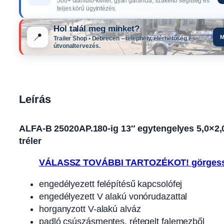
500+ utánfutó-kivitel, gyári garancia, szakértő segítség és
teljes körű ügyintézés.
Hol talál meg minket?
📍
M
Trailer Shop • Debrecen – telephely, elérhetőség és
útvonaltervezés.
Leírás
ALFA-B 25020AP.180-ig 13″ egytengelyes 5,0×2,0m 
tréler
VÁLASSZ TOVÁBBI TARTOZÉKOT! görgess
engedélyezett felépítésű kapcsolófej
engedélyezett V alakú vonórudazattal
horganyzott V-alakú alváz
padló csúszásmentes, rétegelt falemezből