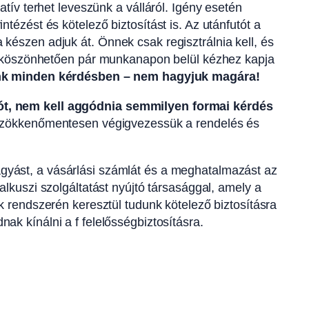
tív terhet leveszünk a válláról. Igény esetén
tézést és kötelező biztosítást is. Az utánfutót a
észen adjuk át. Önnek csak regisztrálnia kell, és
ek köszönhetően pár munkanapon belül kézhez kapja
tünk minden kérdésben – nem hagyjuk magára!
ót, nem kell aggódnia semmilyen formai kérdés
s zökkenőmentesen végigvezessük a rendelés és
gyást, a vásárlási számlát és a meghatalmazást az
lkuszi szolgáltatást nyújtó társasággal, amely a
k rendszerén keresztül tudunk kötelező biztosításra
k kínálni a f felelősségbiztosításra.