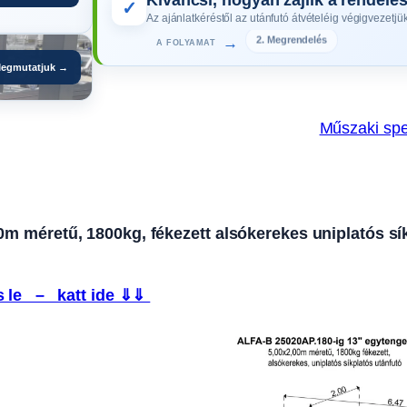
✓
Az ajánlatkéréstől az utánfutó átvételéig végigvezetjük
→
3. Gyártás
A FOLYAMAT
egmutatjuk →
Műszaki spe
méretű, 1800kg, fékezett alsókerekes uniplatós síkpla
 le – katt ide ⇓⇓