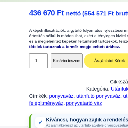
436 670
Ft
nettó (
554 571
Ft
brut
A képek illusztrációk; a gyártó folyamatos fejlesztései
értesítés nélkül is módosulhat, ezért a tényleges kivitel
és a megjelenített képeken feltüntetett tartozékok, fels
tételek tartoznak a termék megjelenített árához.
P
Árajánlatot Kérek
Kosárba teszem
o
n
y
Cikksz
v
Kategória:
Utánfut
a
Címkék:
ponyvaváz
, 
utánfutó ponyvaváz
, 
ut
v
felépítményváz
, 
ponyvatartó váz
á
z
Kíváncsi, hogyan zajlik a rendelé
2
✓
Az ajánlatkéréstől az utánfutó átvételéig végigvezetjük
1