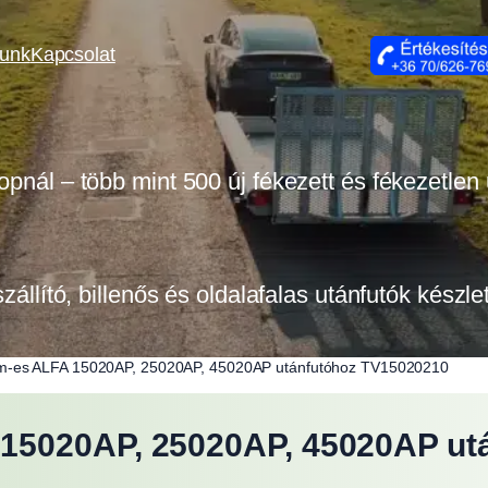
lunk
Kapcsolat
opnál – több mint 500 új fékezett és fékezetlen
szállító, billenős és oldalafalas utánfutók készl
m-es ALFA 15020AP, 25020AP, 45020AP utánfutóhoz TV15020210
15020AP, 25020AP, 45020AP ut