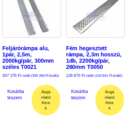
Feljárórámpa alu,
Fém hegesztett
1pár, 2,5m,
rámpa, 2,3m hosszú,
2000kg/pár, 300mm
1db, 2200kg/pár,
széles T0021
260mm T0050
307 375
Ft
129 875
Ft
nettó (
390 366
Ft
bruttó)
nettó (
164 941
Ft
bruttó)
Kosárba
Kosárba
Árajá
Árajá
teszem
teszem
nlatot
nlatot
Kére
Kére
k
k