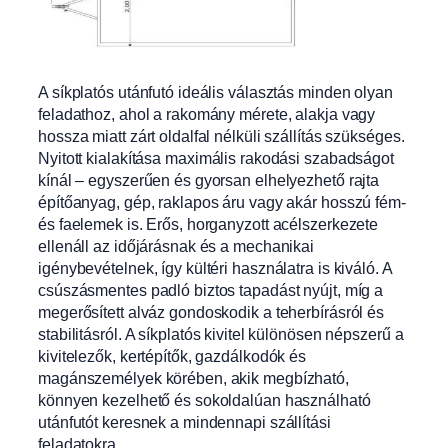
A síkplatós utánfutó ideális választás minden olyan
feladathoz, ahol a rakomány mérete, alakja vagy
hossza miatt zárt oldalfal nélküli szállítás szükséges.
Nyitott kialakítása maximális rakodási szabadságot
kínál – egyszerűen és gyorsan elhelyezhető rajta
építőanyag, gép, raklapos áru vagy akár hosszú fém-
és faelemek is. Erős, horganyzott acélszerkezete
ellenáll az időjárásnak és a mechanikai
igénybevételnek, így kültéri használatra is kiváló. A
csúszásmentes padló biztos tapadást nyújt, míg a
megerősített alváz gondoskodik a teherbírásról és
stabilitásról. A síkplatós kivitel különösen népszerű a
kivitelezők, kertépítők, gazdálkodók és
magánszemélyek körében, akik megbízható,
könnyen kezelhető és sokoldalúan használható
utánfutót keresnek a mindennapi szállítási
feladatokra.