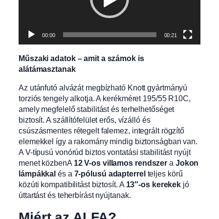
00:00
00:21
Műszaki adatok – amit a számok is
alátámasztanak
Az utánfutó alvázát megbízható Knott gyártmányú
torziós tengely alkotja. A kerékméret 195/55 R10C,
amely megfelelő stabilitást és terhelhetőséget
biztosít. A szállítófelület erős, vízálló és
csúszásmentes rétegelt falemez, integrált rögzítő
elemekkel így a rakomány mindig biztonságban van.
A V-típusú vonórúd biztos vontatási stabilitást nyújt
menet közbenA
12 V-os villamos rendszer
a
Jokon
lámpákkal
és a
7-pólusú adapterrel
teljes körű
közúti kompatibilitást biztosít. A
13″-os kerekek
jó
úttartást és teherbírást nyújtanak.
Miért az ALFA?