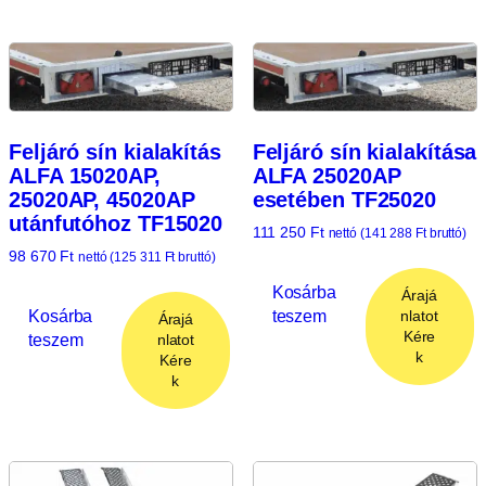
Feljáró sín kialakítás
Feljáró sín kialakítása
ALFA 15020AP,
ALFA 25020AP
25020AP, 45020AP
esetében TF25020
utánfutóhoz TF15020
111 250
Ft
nettó (
141 288
Ft
bruttó)
98 670
Ft
nettó (
125 311
Ft
bruttó)
Kosárba
Árajá
Kosárba
teszem
nlatot
Árajá
Kére
teszem
nlatot
k
Kére
k