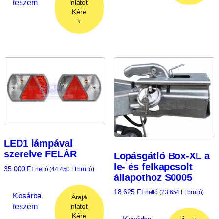
teszem
nlatot
Kére
k
LED1 lámpával
szerelve FELÁR
Lopásgátló Box-XL a
le- és felkapcsolt
35 000
Ft
nettó (
44 450
Ft
bruttó)
állapothoz S0005
18 625
Ft
nettó (
23 654
Ft
bruttó)
Kosárba
Árajá
teszem
nlatot
Kére
Kosárba