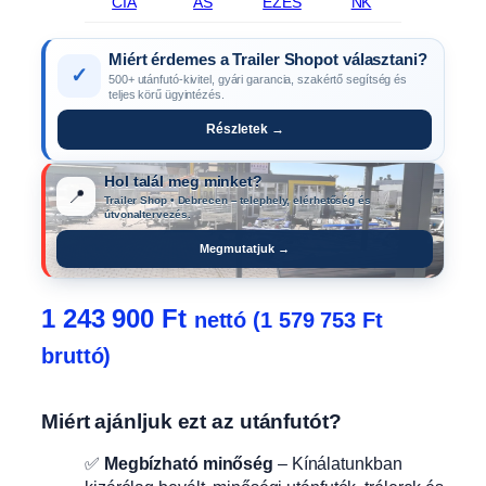
CIA
ÁS
ÉZÉS
NK
Miért érdemes a Trailer Shopot választani?
✓
500+ utánfutó-kivitel, gyári garancia, szakértő segítség és
teljes körű ügyintézés.
Részletek →
Hol talál meg minket?
📍
Trailer Shop • Debrecen – telephely, elérhetőség és
útvonaltervezés.
Megmutatjuk →
1 243 900
Ft
nettó (
1 579 753
Ft
bruttó)
Miért ajánljuk ezt az utánfutót?
✅
Megbízható minőség
– Kínálatunkban