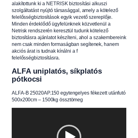
alakítottunk ki a NETRISK biztosítási alkuszi
szolgáltatást nyújtó társasággal, amely a kötelező
felelősségbiztosítások egyik vezető szereplője.
Minden érdeklődő ügyfelünknek közvetlenül a
Netrisk rendszerén keresztül tudunk kötelező
biztosításra ajánlatot készíteni, ahol a szakembereink
nem csak minden formaságban segítenek, hanem
akciós árat is tudnak kínálni a f
felelősségbiztosításra.
ALFA uniplatós, síkplatós
pótkocsi
ALFA-B 25020AP.150 egytengelyes fékezett utánfutó
500x200cm – 1500kg össztömeg
Videólejátszó