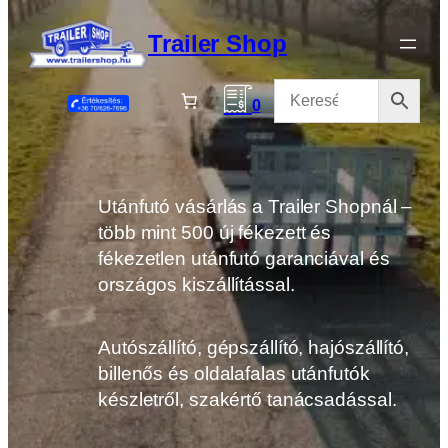
Ugrás
a
Trailer Shop
tartalomhoz
0
Utánfutó vásárlás a Trailer Shopnál –
több mint 500 új fékezett és
fékezetlen utánfutó garanciával és
országos kiszállítással.
Autószállító, gépszállító, hajószállító,
billenős és oldalafalas utánfutók
készletről, szakértő tanácsadással.