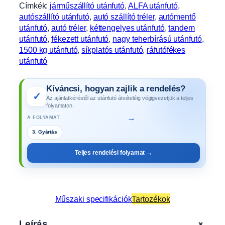
Címkék:
járműszállító utánfutó
, 
ALFA utánfutó
, 
autószállító utánfutó
, 
autó szállító tréler
, 
autómentő
utánfutó
, 
autó tréler
, 
kéttengelyes utánfutó
, 
tandem
utánfutó
, 
fékezett utánfutó
, 
nagy teherbírású utánfutó
, 
1500 kg utánfutó
, 
síkplatós utánfutó
, 
ráfutófékes
utánfutó
Kíváncsi, hogyan zajlik a rendelés?
✓
Az ajánlatkéréstől az utánfutó átvételéig végigvezetjük a teljes
folyamaton.
→
A FOLYAMAT
4. Műszaki vizsga
Teljes rendelési folyamat →
Műszaki specifikációk
Tartozékok
+
Leírás