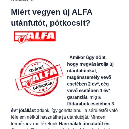
Miért vegyen új ALFA
utánfutót, pótkocsit?
Amikor úgy dönt,
hogy megvásárolja új
utánfutóinkat,
magánszemély vevő
esetében 2 év*, cég
vevő esetében 1 év*
garanciát
, míg a
fődarabok esetében 3
év* jótállást
adunk, így gondtalanul, a sérüléstől való
félelem nélkül használhatja utánfutóját. Minden
termékhez mellékelünk
Használati útmutatót és