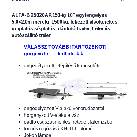
ALFA-B 25020AP.150-ig 10″ egytengelyes
5,0×2,0m méretű, 1500kg, fékezett alsókerekes
uniplatós síkplatós utánfutó trailer, tréler és
autószállító tréler
VÁLASSZ TOVÁBBI TARTOZÉKOT!
görgess le – katt ide ⇓⇓
engedélyezett felépítésű kapcsolófej
engedélyezett V alakú vonórudazattal
horganyzott V-alakú alváz
padló csúszásmentes, rétegelt falemezből
torziós rugózású KNOTT futómű
Jokon lámpa