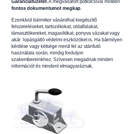
Garanciafüzetet.
A
megvásárolt pótkocsival minden
fontos dokumentumot megkap
.
Ezenkívül bármikor vásárolhat kiegészítő
felszereléseket, tartozékokat, oldalfalakat,
támasztókereket, magasítókat, ponyva vázakat vagy
akár lopásgátló védelmi eszközöket is. Ha bármilyen
kérdése vagy kétsége merül fel az utánfutó
használata során, mindig forduljon
szakembereinkhez. Szívesen megadnak minden
információt és mindent elmagyaráznak.