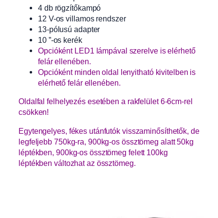
4 db rögzítőkampó
12 V-os villamos rendszer
13-pólusú adapter
10 ”-os kerék
Opcióként LED1 lámpával szerelve is elérhető
felár ellenében.
Opcióként minden oldal lenyitható kivitelben is
elérhető felár ellenében.
Oldalfal felhelyezés esetében a rakfelület 6-6cm-rel
csökken!
Egytengelyes, fékes utánfutók visszaminősíthetők, de
legfeljebb 750kg-ra, 900kg-os össztömeg alatt 50kg
léptékben, 900kg-os össztömeg felett 100kg
léptékben változhat az össztömeg.