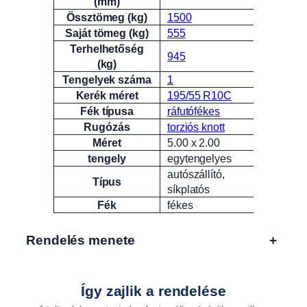
(mm)
Össztömeg (kg)
1500
Saját tömeg (kg)
555
Terhelhetőség
945
(kg)
Tengelyek száma
1
Kerék méret
195/55 R10C
Fék típusa
ráfutófékes
Rugózás
torziós knott
Méret
5.00 x 2.00
tengely
egytengelyes
autószállító,
Típus
síkplatós
Fék
fékes
Rendelés menete
+
Így zajlik a rendelése