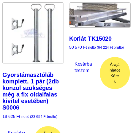
Korlát TK15020
50 570
Ft
nettó (
64 224
Ft
bruttó)
Kosárba
Árajá
teszem
nlatot
Gyorstámasztóláb
Kére
komplett, 1 pár (2db
k
konzol szükséges
még a fix oldalfalas
kivitel esetében)
S0006
18 625
Ft
nettó (
23 654
Ft
bruttó)
Kosárba