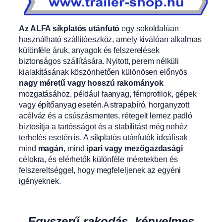
Az ALFA síkplatós utánfutó
egy sokoldalúan
használható szállítóeszköz, amely kiválóan alkalmas
különféle áruk, anyagok és felszerelések
biztonságos szállítására. Nyitott, perem nélküli
kialakításának köszönhetően különösen előnyös
nagy méretű vagy hosszú rakományok
mozgatásához, például faanyag, fémprofilok, gépek
vagy építőanyag esetén.A strapabíró, horganyzott
acélváz és a csúszásmentes, rétegelt lemez padló
biztosítja a tartósságot és a stabilitást még nehéz
terhelés esetén is. A síkplatós utánfutók ideálisak
mind
magán
, mind
ipari vagy mezőgazdasági
célokra, és elérhetők különféle méretekben és
felszereltséggel, hogy megfeleljenek az egyéni
igényeknek.
Egyszerű rakodás, kényelmes