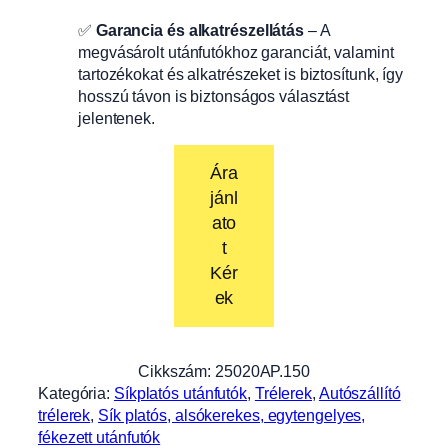
✅
Garancia és alkatrészellátás
– A
megvásárolt utánfutókhoz garanciát, valamint
tartozékokat és alkatrészeket is biztosítunk, így
hosszú távon is biztonságos választást
jelentenek.
Ára
jánl
ato
t
Kér
ek
Cikkszám:
25020AP.150
Kategória:
Síkplatós utánfutók
, 
Trélerek
, 
Autószállító
trélerek
, 
Sík platós, alsókerekes, egytengelyes,
fékezett utánfutók