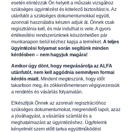
esetén elintézzük Ön helyett a műszaki vizsgához
szükséges ügyintézést és kötelező biztosítást is. Az
utánfutót a szükséges dokumentumokkal együtt,
azonnali használatra készen adjuk át. Önnek csak
regisztrálnia kell, és már indulhat is vele. A gyors
értékesítési rendszerünknek köszönhetően pár
munkanapon belül kézhez kapja a terméket.
A teljes
ügyintézési folyamat során segítünk minden
kérdésben – nem hagyjuk magára!
Amikor úgy dönt, hogy megvásárolja az ALFA
utánfutót, nem kell aggódnia semmilyen formai
kérdés miatt.
Mindent megteszünk, hogy időt
takarítson meg, és zökkenőmentesen végigvezessük
a rendelés és vásárlás folyamatán.
Elkészítjük Önnek az azonnali regisztrációhoz
szükséges dokumentumokat, megrendelő lapot, azaz
a jóváhagyást, a vásárlási számlát és a
meghatalmazást az ügyintézéshez. Ügyfeleink
kényelmét szem előtt tartva együttműködést