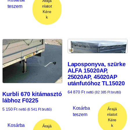
Árajá
teszem
nlatot
Kére
k
Laposponyva, szürke
ALFA 15020AP,
25020AP, 45020AP
utánfutóhoz TL15020
64 870
Ft
nettó (
82 385
Ft
bruttó)
Kurbli 670 kitámasztó
lábhoz F0225
Kosárba
Árajá
5 150
Ft
nettó (
6 541
Ft
bruttó)
teszem
nlatot
Kére
Kosárba
k
Árajá