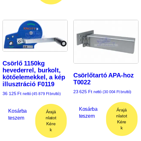
Csörlő 1150kg
hevederrel, burkolt,
Csörlőtartó APA-hoz
kötőelemekkel, a kép
T0022
illusztráció F0119
23 625
Ft
nettó (
30 004
Ft
bruttó)
36 125
Ft
nettó (
45 879
Ft
bruttó)
Kosárba
Árajá
Kosárba
Árajá
teszem
nlatot
teszem
nlatot
Kére
Kére
k
k