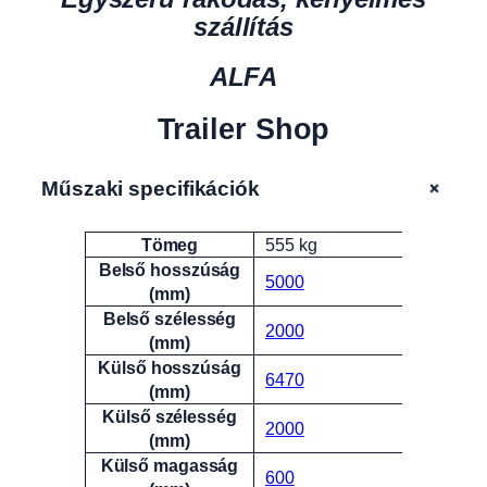
szállítás
ALFA
Trailer Shop
+
Műszaki specifikációk
Tömeg
555 kg
Attribútumok
Érték
Belső hosszúság
5000
(mm)
Belső szélesség
2000
(mm)
Külső hosszúság
6470
(mm)
Külső szélesség
2000
(mm)
Külső magasság
600