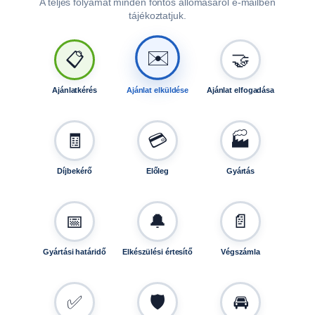
A teljes folyamat minden fontos állomásáról e-mailben
tájékoztatjuk.
🤝
📋
✉️
Ajánlatkérés
Ajánlat elküldése
Ajánlat elfogadása
🧾
💳
🏭
Díjbekérő
Előleg
Gyártás
📅
🔔
📄
Gyártási határidő
Elkészülési értesítő
Végszámla
✅
🛡️
🚘