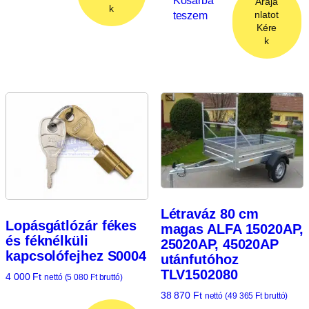
Árajá
k
teszem
nlatot
Kére
k
Létraváz 80 cm
Lopásgátlózár fékes
magas ALFA 15020AP,
és féknélküli
25020AP, 45020AP
kapcsolófejhez S0004
utánfutóhoz
TLV1502080
4 000
Ft
nettó (
5 080
Ft
bruttó)
38 870
Ft
nettó (
49 365
Ft
bruttó)