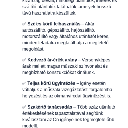
kizárólag bevált, minőségi utánfutók, trélerek és
szállító utánfutók találhatók, amelyek hosszú
távú használatra készültek.
✅
Széles körű felhasználás
– Akár
autószállító, gépszállító, hajószállító,
motorszállító vagy általános utánfutót keres,
minden feladatra megtalálhatja a megfelelő
megoldást.
✅
Kedvező ár-érték arány
– Versenyképes
árak mellett magas műszaki színvonalat és
megbízható konstrukciókat kínálunk.
✅
Teljes körű ügyintézés
– Igény esetén
vállaljuk a műszaki vizsgáztatást, forgalomba
helyezést és az okmányirodai ügyintézést is.
✅
Szakértő tanácsadás
– Több száz utánfutó
értékesítésének tapasztalatával segítünk
kiválasztani az Ön igényeinek legmegfelelőbb
modellt.