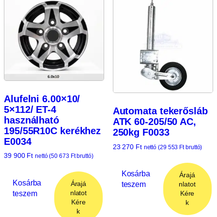
Alufelni 6.00×10/
5×112/ ET-4
Automata tekerősláb
használható
ATK 60-205/50 AC,
195/55R10C kerékhez
250kg F0033
E0034
23 270
Ft
nettó (
29 553
Ft
bruttó)
39 900
Ft
nettó (
50 673
Ft
bruttó)
Kosárba
Árajá
Kosárba
teszem
Árajá
nlatot
teszem
nlatot
Kére
Kére
k
k