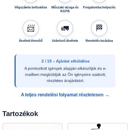
Végszámla befizetése
Műszaki vizsga és
Forgalomba helyezés
KGFB
📨
🚛
🏁
Átvételi értesítő
Utánfutó átvétele
Rendelés lezárása
3 / 15 – Ajánlat elfogadása
Az ajánlat írásos elfogadását követően
ellenőrizzük a vevői adatokat, és rendelését
rögzítjük rendszerünkben.
A teljes rendelési folyamat részletesen →
Tartozékok