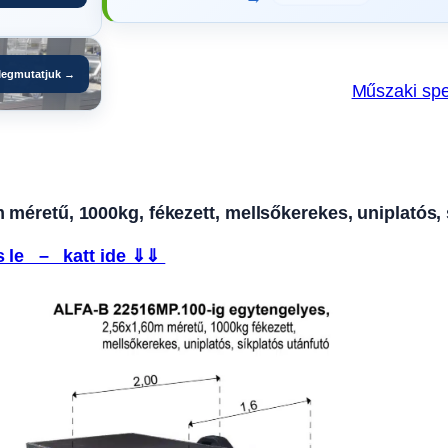
egmutatjuk →
Műszaki spe
éretű, 1000kg, fékezett, mellsőkerekes, uniplatós, 
 le – katt ide ⇓⇓