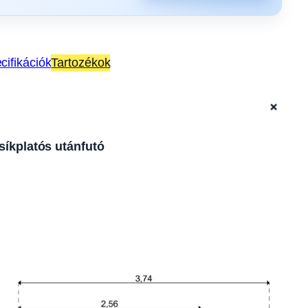
cifikációk
Tartozékok
+
síkplatós utánfutó