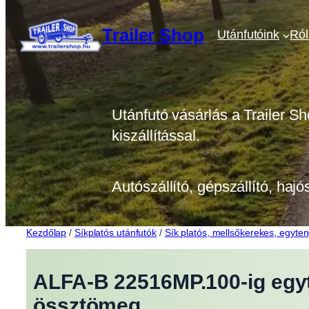
Ugrás
a
Trailer Shop
Utánfutóink
Ró
tartalomhoz
Utánfutó vásárlás a Trailer Sh
kiszállítással.
Autószállító, gépszállító, hajó
Kezdőlap
/
Síkplatós utánfutók
/
Sík platós, mellsőkerekes, egyten
ALFA-B 22516MP.100-ig egyt
össztömeg