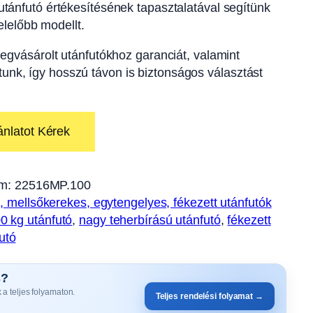
tánfutó értékesítésének tapasztalatával segítünk
lelőbb modellt.
egvásárolt utánfutókhoz garanciát, valamint
ítunk, így hosszú távon is biztonságos választást
ánlatot Kérek
m:
22516MP.100
s, mellsőkerekes, egytengelyes, fékezett utánfutók
0 kg utánfutó
, 
nagy teherbírású utánfutó
, 
fékezett
utó
s?
 a teljes folyamaton.
Teljes rendelési folyamat →