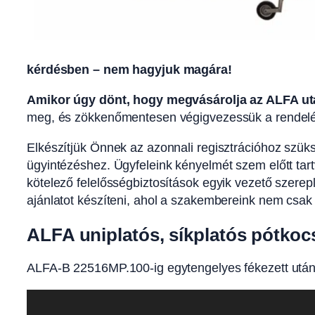
kérdésben – nem hagyjuk magára!
Amikor úgy dönt, hogy megvásárolja az ALFA utá
meg, és zökkenőmentesen végigvezessük a rendelés
Elkészítjük Önnek az azonnali regisztrációhoz szü
ügyintézéshez. Ügyfeleink kényelmét szem előtt tart
kötelező felelősségbiztosítások egyik vezető szerep
ajánlatot készíteni, ahol a szakembereink nem csak 
ALFA uniplatós, síkplatós pótkoc
ALFA-B 22516MP.100-ig egytengelyes fékezett ut
Videólejátszó