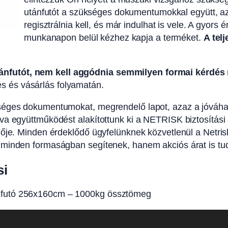
utánfutót a szükséges dokumentumokkal együtt, az
regisztrálnia kell, és már indulhat is vele. A gyor
munkanapon belül kézhez kapja a terméket.
A tel
nfutót, nem kell aggódnia semmilyen formai kérdés 
 és vásárlás folyamatán.
kséges dokumentumokat, megrendelő lapot, azaz a jóváha
va együttműködést alakítottunk ki a NETRISK biztosítási a
lője. Minden érdeklődő ügyfelünknek közvetlenül a Netris
minden formaságban segítenek, hanem akciós árat is tudna
si
ánfutó 256x160cm – 1000kg össztömeg