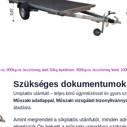
g-ra, 900kg-os össztömeg alatt 50kg léptékben, 900kg-os össztömeg felett 10
Szükséges dokumentumok é
Uniplatós utánfutó – teljes körű ügyintézéssel és gyors sz
Műszaki adatlappal, Műszaki vizsgálati bizonyítvánny
átadásra.
Amint megrendeli a síkplatós utánfutót, minden admi
elintézzük Ön helyett a műszaki vizsgához szüksége