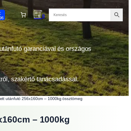
0
 utánfutó garanciával és országos
etről, szakértő tanácsadással.
ett utánfutó 256x160cm – 1000kg össztömeg
6x160cm – 1000kg