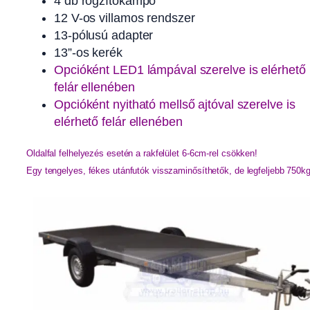
4 db rögzítőkampó
12 V-os villamos rendszer
13-pólusú adapter
13”-os kerék
Opcióként LED1 lámpával szerelve is elérhető
felár ellenében
Opcióként nyitható mellső ajtóval szerelve is
elérhető felár ellenében
Oldalfal felhelyezés esetén a rakfelület 6-6cm-rel csökken!
Egy tengelyes, fékes utánfutók visszaminősíthetők, de legfeljebb 750k