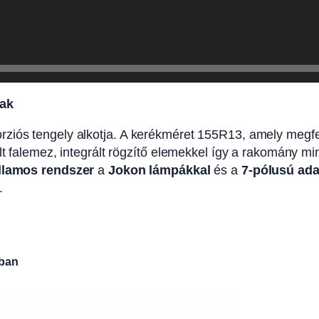
nak
ziós tengely alkotja. A kerékméret 155R13, amely megfelel
elt falemez, integrált rögzítő elemekkel így a rakomány m
illamos rendszer
a
Jokon lámpákkal
és a
7-pólusú ada
.
sban