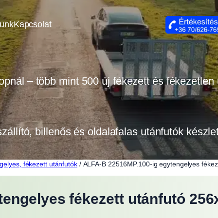
lunk
Kapcsolat
opnál – több mint 500 új fékezett és fékezetlen
szállító, billenős és oldalafalas utánfutók készl
gelyes, fékezett utánfutók
/ ALFA-B 22516MP.100-ig egytengelyes fékez
engelyes fékezett utánfutó 25