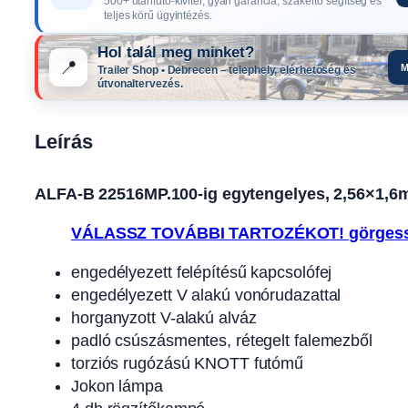
500+ utánfutó-kivitel, gyári garancia, szakértő segítség és
teljes körű ügyintézés.
Hol talál meg minket?
📍
M
Trailer Shop • Debrecen – telephely, elérhetőség és
útvonaltervezés.
Leírás
ALFA-B 22516MP.100-ig egytengelyes, 2,56×1,6m m
VÁLASSZ TOVÁBBI TARTOZÉKOT! görgess
engedélyezett felépítésű kapcsolófej
engedélyezett V alakú vonórudazattal
horganyzott V-alakú alváz
padló csúszásmentes, rétegelt falemezből
torziós rugózású KNOTT futómű
Jokon lámpa