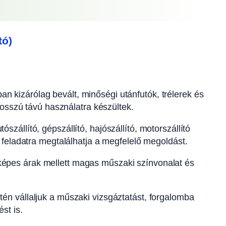
tó)
an kizárólag bevált, minőségi utánfutók, trélerek és
hosszú távú használatra készültek.
ószállító, gépszállító, hajószállító, motorszállító
 feladatra megtalálhatja a megfelelő megoldást.
épes árak mellett magas műszaki színvonalat és
én vállaljuk a műszaki vizsgáztatást, forgalomba
st is.