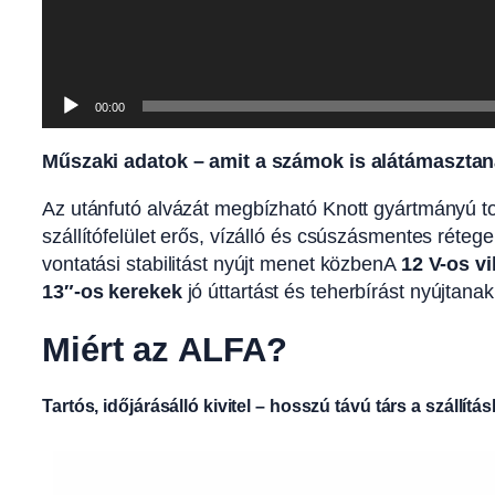
00:00
Műszaki adatok – amit a számok is alátámaszta
Az utánfutó alvázát megbízható Knott gyártmányú tor
szállítófelület erős, vízálló és csúszásmentes réteg
vontatási stabilitást nyújt menet közbenA
12 V-os v
13″-os kerekek
jó úttartást és teherbírást nyújtanak
Miért az ALFA?
Tartós, időjárásálló kivitel – hosszú távú társ a szállítá