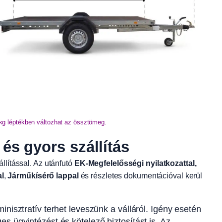
0kg léptékben változhat az össztömeg.
s gyors szállítás
állítással. Az utánfutó
EK-Megfelelősségi nyilatkozattal,
al
,
Járműkísérő lappal
és részletes dokumentációval kerül
nisztratív terhet leveszünk a válláról. Igény esetén
s ügyintézést és kötelező biztosítást is. Az