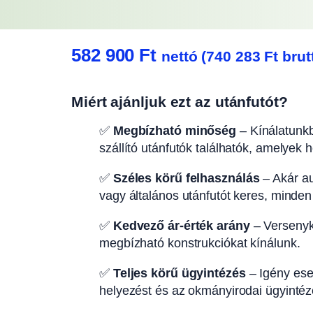
582 900
Ft
nettó (
740 283
Ft
brut
Miért ajánljuk ezt az utánfutót?
✅
Megbízható minőség
– Kínálatunkb
szállító utánfutók találhatók, amelyek 
✅
Széles körű felhasználás
– Akár aut
vagy általános utánfutót keres, minden
✅
Kedvező ár-érték arány
– Versenyk
megbízható konstrukciókat kínálunk.
✅
Teljes körű ügyintézés
– Igény eset
helyezést és az okmányirodai ügyintézé