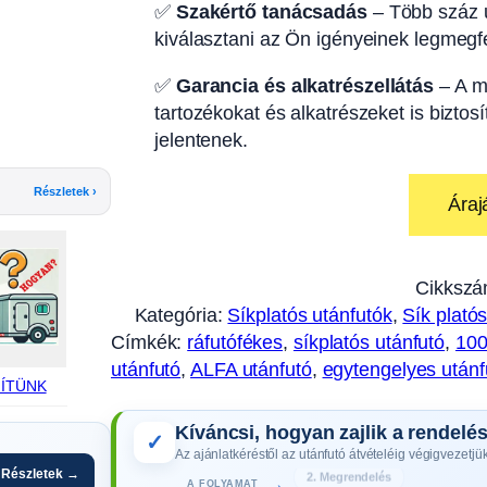
✅
Szakértő tanácsadás
– Több száz u
kiválasztani az Ön igényeinek legmegfe
✅
Garancia és alkatrészellátás
– A m
tartozékokat és alkatrészeket is biztos
jelentenek.
Részletek ›
Áraj
Cikkszá
Kategória:
Síkplatós utánfutók
, 
Sík plató
Címkék:
ráfutófékes
, 
síkplatós utánfutó
, 
100
utánfutó
, 
ALFA utánfutó
, 
egytengelyes utánf
ÍTÜNK
Kíváncsi, hogyan zajlik a rendelé
✓
Az ajánlatkéréstől az utánfutó átvételéig végigvezetjük
Részletek →
→
3. Gyártás
A FOLYAMAT