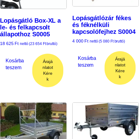
Lopásgátlózár fékes
Lopásgátló Box-XL a
és féknélküli
le- és felkapcsolt
kapcsolófejhez S0004
állapothoz S0005
4 000
Ft
nettó (
5 080
Ft
bruttó)
18 625
Ft
nettó (
23 654
Ft
bruttó)
Kosárba
Árajá
Kosárba
Árajá
teszem
nlatot
teszem
nlatot
Kére
Kére
k
k