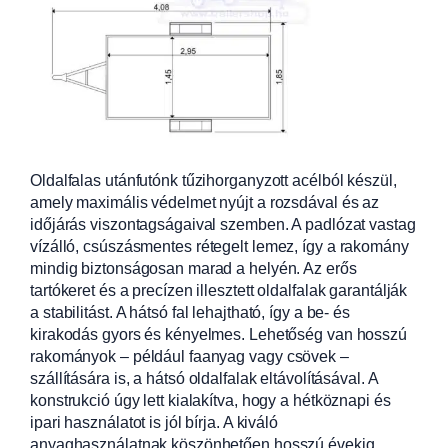
Oldalfalas utánfutónk tűzihorganyzott acélból készül,
amely maximális védelmet nyújt a rozsdával
és az
időjárás viszontagságaival szemben. A padlózat vastag
vízálló, csúszásm
entes rétegelt lemez, így a rakomány
mindig biztonságosan marad a helyén. Az erős
tartókeret és a precízen illes
ztett oldalfalak garantálják
a stabilitást. A
hátsó fal lehajtható, így a be- és
kirakodás gyors és kényelmes. Lehetőség van hosszú
rakományok – például faany
ag vagy csövek –
szállítására is, a hátsó oldalfalak eltávolításával. A
konstrukció úgy lett kialakítva, hogy a hétköznapi és
ipari használatot is jól bírja. A kiváló
anyaghasználatnak köszönhetően hosszú évekig