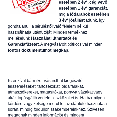
esetében 2 év*, cég vevő
esetében 1 év* garanciát
,
míg a
fődarabok esetében
3 év* jótállást
adunk, így
gondtalanul, a sérüléstől való félelem nélkül
használhatja utánfutóját. Minden termékhez
mellékelünk
Használati útmutatót és
Garanciafüzetet.
A
megvásárolt pótkocsival minden
fontos dokumentumot megkap
.
Ezenkívül bármikor vásárolhat kiegészítő
felszereléseket, tartozékokat, oldalfalakat,
támasztókereket, magasítókat, ponyva vázakat vagy
akár lopásgátló védelmi eszközöket is. Ha bármilyen
kérdése vagy kétsége merül fel az utánfutó használata
során, mindig forduljon szakembereinkhez. Szívesen
megadnak minden információt és mindent