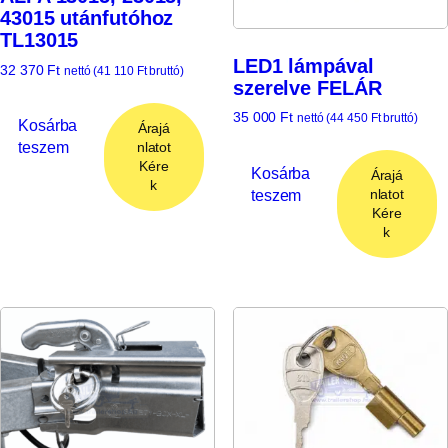
43015 utánfutóhoz
TL13015
LED1 lámpával
32 370
Ft
nettó (
41 110
Ft
bruttó)
szerelve FELÁR
35 000
Ft
nettó (
44 450
Ft
bruttó)
Kosárba
Árajá
teszem
nlatot
Kére
Kosárba
Árajá
k
teszem
nlatot
Kére
k