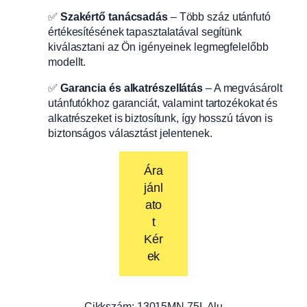
✅
Szakértő tanácsadás
– Több száz utánfutó
értékesítésének tapasztalatával segítünk
kiválasztani az Ön igényeinek legmegfelelőbb
modellt.
✅
Garancia és alkatrészellátás
– A megvásárolt
utánfutókhoz garanciát, valamint tartozékokat és
alkatrészeket is biztosítunk, így hosszú távon is
biztonságos választást jelentenek.
Ára
jánl
ato
t
Kér
ek
Cikkszám:
13015MN.75L Alu