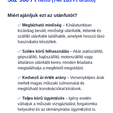
Miért ajánljuk ezt az utánfutót?
✅
Megbízható minőség
– Kínálatunkban
kizárólag bevált, minőségi utánfutók, trélerek és
szállító utánfutók találhatók, amelyek hosszú távú
használatra készültek.
✅
Széles körű felhasználás
– Akár autószállító,
gépszállító, hajószállító, motorszállító vagy
általános utánfutót keres, minden feladatra
megtalálhatja a megfelelő megoldást.
✅
Kedvező ár-érték arány
– Versenyképes árak
mellett magas műszaki színvonalat és
megbízható konstrukciókat kínálunk.
✅
Teljes körű ügyintézés
– Igény esetén
vállaljuk a műszaki vizsgáztatást, forgalomba
helyezést és az okmányirodai ügyintézést is.