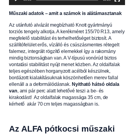
Műszaki adatok – amit a számok is alátámasztanak
Az utánfutó alvázát megbízható Knott gyártmányú
torziós tengely alkotja. A kerékméret 155/70 R13, amely
megfelelő stabilitást és terhelhetőséget biztosít. A
szállítófelület erős, vízálló és csúszásmentes rétegelt
falemez, integrált rögzítő elemekkel így a rakomány
mindig biztonságban van. A V-típusú vonórúd biztos
vontatási stabilitást nyújt menet közben. Az oldalfalak
teljes egészében horganyzott acélból készülnek,
bordázott kialakításuknak köszönhetően merev fallal
ellenáll a a deformálódásnak.
Nyitható hátsó oldala
van
, ami pár perc alatt lehetővé teszi a be- és
kirakodást! Az oldalfalak magassága 35 cm, de
kérhető akár 70 cm teljes magasságban is.
Az ALFA pótkocsi műszaki