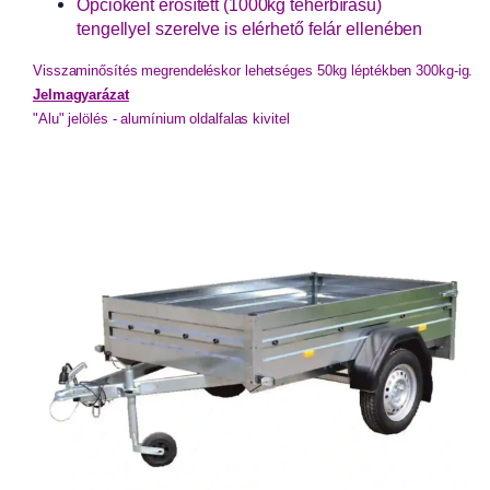
Opcióként erősített (1000kg teherbírású)
tengellyel szerelve is elérhető felár ellenében
Visszaminősítés megrendeléskor lehetséges 50kg léptékben 300kg-ig. 
Jelmagyarázat
"Alu" jelölés - alumínium oldalfalas kivitel