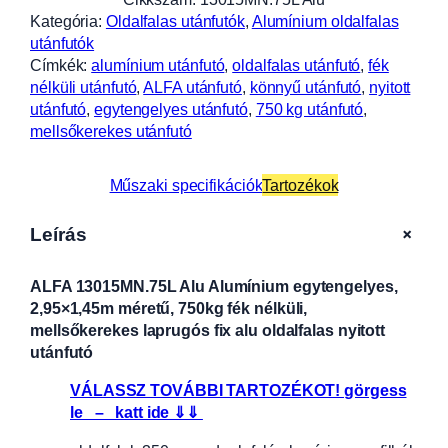
Kategória:
Oldalfalas utánfutók
, 
Alumínium oldalfalas
utánfutók
Címkék:
alumínium utánfutó
, 
oldalfalas utánfutó
, 
fék
nélküli utánfutó
, 
ALFA utánfutó
, 
könnyű utánfutó
, 
nyitott
utánfutó
, 
egytengelyes utánfutó
, 
750 kg utánfutó
, 
mellsőkerekes utánfutó
Műszaki specifikációk
Tartozékok
+
Leírás
ALFA 13015MN.75L Alu Alumínium egytengelyes,
2,95×1,45m méretű, 750kg fék nélküli,
mellsőkerekes laprugós fix alu oldalfalas nyitott
utánfutó
VÁLASSZ TOVÁBBI TARTOZÉKOT! görgess
le – katt ide ⇓⇓