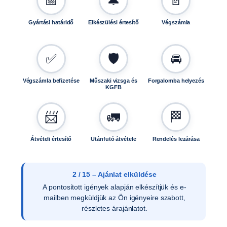
📅
🔔
📄
Gyártási határidő
Elkészülési értesítő
Végszámla
✅
🛡️
🚘
Végszámla befizetése
Műszaki vizsga és
Forgalomba helyezés
KGFB
📨
🚛
🏁
Átvételi értesítő
Utánfutó átvétele
Rendelés lezárása
3 / 15 – Ajánlat elfogadása
Az ajánlat írásos elfogadását követően ellenőrizzük
a vevői adatokat, és rendelését rögzítjük
rendszerünkben.