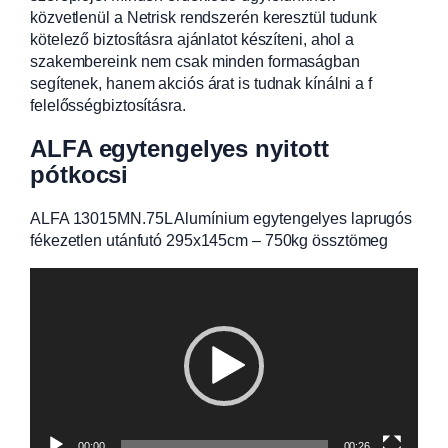
közvetlenül a Netrisk rendszerén keresztül tudunk
kötelező biztosításra ajánlatot készíteni, ahol a
szakembereink nem csak minden formaságban
segítenek, hanem akciós árat is tudnak kínálni a f
felelősségbiztosításra.
ALFA egytengelyes nyitott
pótkocsi
ALFA 13015MN.75L Alumínium egytengelyes laprugós
fékezetlen utánfutó 295x145cm – 750kg össztömeg
Videólejátszó
00:00
00:26