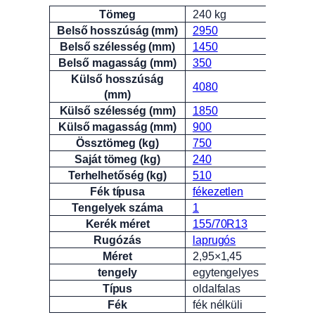
Tömeg
240 kg
Attribútumok
Érték
Belső hosszúság (mm)
2950
Belső szélesség (mm)
1450
Belső magasság (mm)
350
Külső hosszúság
4080
(mm)
Külső szélesség (mm)
1850
Külső magasság (mm)
900
Össztömeg (kg)
750
Saját tömeg (kg)
240
Terhelhetőség (kg)
510
Fék típusa
fékezetlen
Tengelyek száma
1
Kerék méret
155/70R13
Rugózás
laprugós
Méret
2,95×1,45
tengely
egytengelyes
Típus
oldalfalas
Fék
fék nélküli