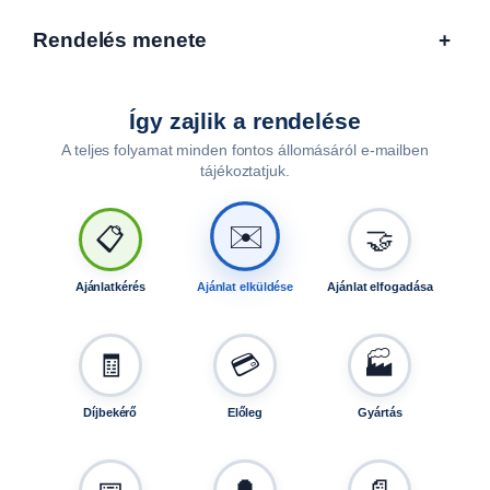
Rendelés menete
+
Így zajlik a rendelése
A teljes folyamat minden fontos állomásáról e-mailben
tájékoztatjuk.
🤝
📋
✉️
Ajánlatkérés
Ajánlat elküldése
Ajánlat elfogadása
🧾
💳
🏭
Díjbekérő
Előleg
Gyártás