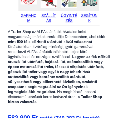
GARANC
SZÁLLÍT
ÜGYINTÉ
SEGÍTÜN
IA
ÁS
ZÉS
K
A Trailer Shop az ALFA utánfutók hivatalos kelet-
magyarországi márkakereskedője Debrecenben, ahol
több
mint 500 féle elérhető utánfutó közül választhat
.
Kínálatunkban kizárólag minőségi, gyári garanciával
rendelkező ALFA utánfutók találhatók, teljes körű
ügyintézéssel és országos szállítással.
Legyen az fék nélküli
áruszállító utánfutó, hajószállító, csónakszállító vagy
éppen motorszállító tréler, fékezett síkplatós utánfutó,
gépszállító tréler vagy egyéb nagy teherbírású
autószállító vagy konténer szállító utánfutó,
süllyeszthető vagy billenthető kivitelben, szakértő
csapatunk segít megtalálni az Ön igényeinek
legmegfelelőbb megoldást.
Ha megbízható, hosszú
élettartamú utánfutót keres kedvező áron,
a Trailer Shop
biztos választás.
582 900
Ft
nettó (
740 283
Ft
bruttó)