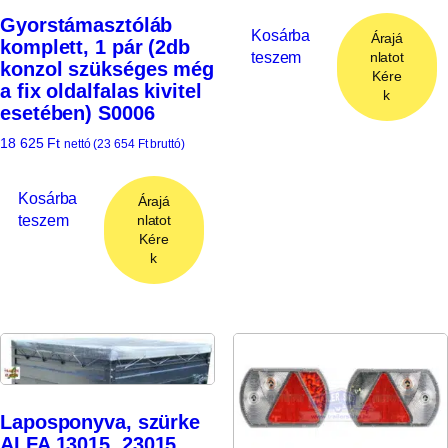
Gyorstámasztóláb
Kosárba
Árajá
komplett, 1 pár (2db
teszem
nlatot
konzol szükséges még
Kére
a fix oldalfalas kivitel
k
esetében) S0006
18 625
Ft
nettó (
23 654
Ft
bruttó)
Kosárba
Árajá
teszem
nlatot
Kére
k
Laposponyva, szürke
ALFA 13015, 23015,