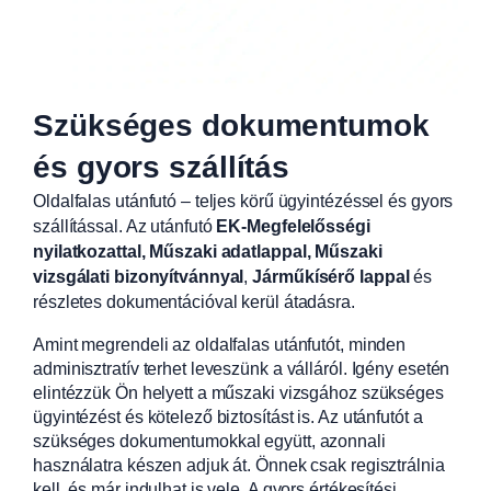
Szükséges dokumentumok
és gyors szállítás
Oldalfalas utánfutó – teljes körű ügyintézéssel és gyors
szállítással. Az utánfutó
EK-Megfelelősségi
nyilatkozattal, Műszaki adatlappal, Műszaki
vizsgálati bizonyítvánnyal
,
Járműkísérő lappal
és
részletes dokumentációval kerül átadásra.
Amint megrendeli az oldalfalas utánfutót, minden
adminisztratív terhet leveszünk a válláról. Igény esetén
elintézzük Ön helyett a műszaki vizsgához szükséges
ügyintézést és kötelező biztosítást is. Az utánfutót a
szükséges dokumentumokkal együtt, azonnali
használatra készen adjuk át. Önnek csak regisztrálnia
kell, és már indulhat is vele. A gyors értékesítési