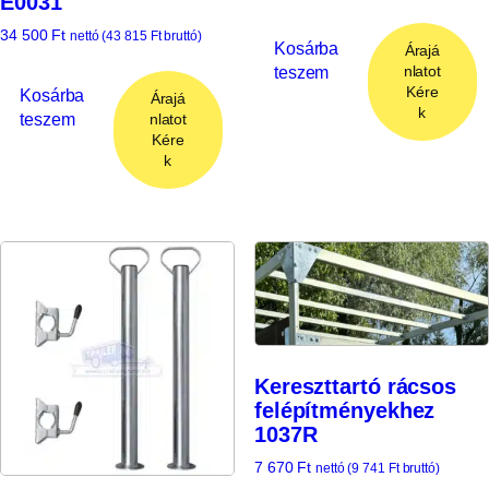
E0031
34 500
Ft
nettó (
43 815
Ft
bruttó)
Kosárba
Árajá
teszem
nlatot
Kére
Kosárba
Árajá
k
teszem
nlatot
Kére
k
Kereszttartó rácsos
felépítményekhez
1037R
7 670
Ft
nettó (
9 741
Ft
bruttó)