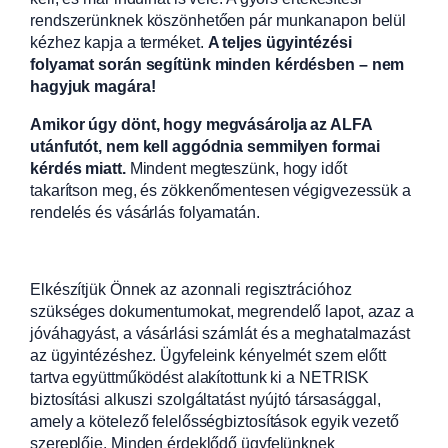
rendszerünknek köszönhetően pár munkanapon belül
kézhez kapja a terméket.
A teljes ügyintézési
folyamat során segítünk minden kérdésben – nem
hagyjuk magára!
Amikor úgy dönt, hogy megvásárolja az ALFA
utánfutót, nem kell aggódnia semmilyen formai
kérdés miatt.
Mindent megteszünk, hogy időt
takarítson meg, és zökkenőmentesen végigvezessük a
rendelés és vásárlás folyamatán.
Elkészítjük Önnek az azonnali regisztrációhoz
szükséges dokumentumokat, megrendelő lapot, azaz a
jóváhagyást, a vásárlási számlát és a meghatalmazást
az ügyintézéshez. Ügyfeleink kényelmét szem előtt
tartva együttműködést alakítottunk ki a NETRISK
biztosítási alkuszi szolgáltatást nyújtó társasággal,
amely a kötelező felelősségbiztosítások egyik vezető
szereplője. Minden érdeklődő ügyfelünknek