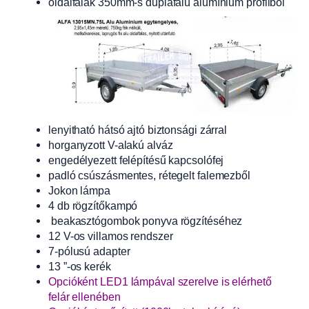
oldalfalak 350mm-s duplafalú alumínium profilból
lenyitható hátsó ajtó biztonsági zárral
horganyzott V-alakú alváz
engedélyezett felépítésű kapcsolófej
padló csúszásmentes, rétegelt falemezből
Jokon lámpa
4 db rögzítőkampó
beakasztógombok ponyva rögzítéséhez
12 V-os villamos rendszer
7-pólusú adapter
13 ”-os kerék
Opcióként LED1 lámpával szerelve is elérhető
felár ellenében