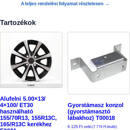
A teljes rendelési folyamat részletesen →
Tartozékok
Alufelni 5.00×13/
4×100/ ET30
Gyorstámasz konzol
használható
(gyorstámasztó
155/70R13, 155R13C,
lábakhoz) T00018
165/R13C kerékhez
6 125
Ft
nettó (
7 779
Ft
bruttó)