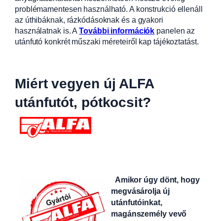
problémamentesen használható. A konstrukció ellenáll
az úthibáknak, rázkódásoknak és a gyakori
használatnak is. A
További információk
panelen az
utánfutó konkrét műszaki méreteiről kap tájékoztatást.
Miért vegyen új ALFA
utánfutót, pótkocsit?
Amikor úgy dönt, hogy
megvásárolja új
utánfutóinkat,
magánszemély vevő