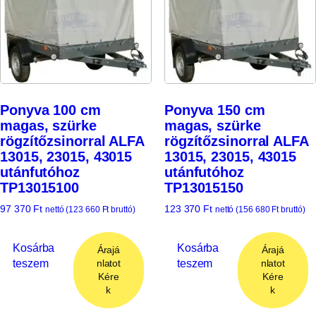
Ponyva 100 cm
Ponyva 150 cm
magas, szürke
magas, szürke
rögzítőzsinorral ALFA
rögzítőzsinorral ALFA
13015, 23015, 43015
13015, 23015, 43015
utánfutóhoz
utánfutóhoz
TP13015100
TP13015150
97 370
Ft
123 370
Ft
nettó (
123 660
Ft
bruttó)
nettó (
156 680
Ft
bruttó)
Kosárba
Kosárba
Árajá
Árajá
teszem
teszem
nlatot
nlatot
Kére
Kére
k
k