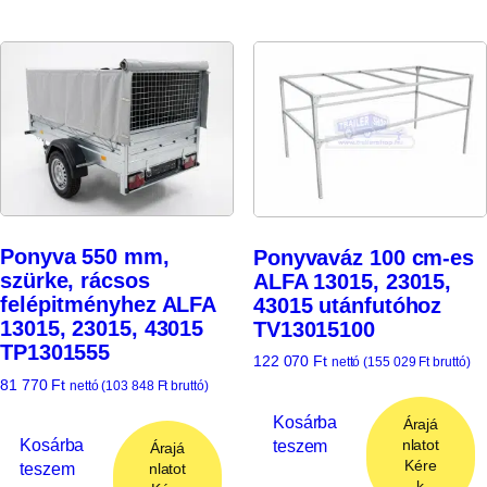
Ponyva 550 mm,
Ponyvaváz 100 cm-es
szürke, rácsos
ALFA 13015, 23015,
felépitményhez ALFA
43015 utánfutóhoz
13015, 23015, 43015
TV13015100
TP1301555
122 070
Ft
nettó (
155 029
Ft
bruttó)
81 770
Ft
nettó (
103 848
Ft
bruttó)
Kosárba
Árajá
Kosárba
teszem
nlatot
Árajá
Kére
teszem
nlatot
k