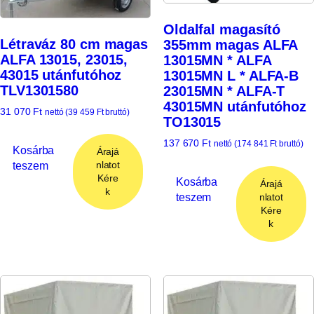
Oldalfal magasító
Létraváz 80 cm magas
355mm magas ALFA
ALFA 13015, 23015,
13015MN * ALFA
43015 utánfutóhoz
13015MN L * ALFA-B
TLV1301580
23015MN * ALFA-T
43015MN utánfutóhoz
31 070
Ft
nettó (
39 459
Ft
bruttó)
TO13015
137 670
Ft
nettó (
174 841
Ft
bruttó)
Kosárba
Árajá
teszem
nlatot
Kére
Kosárba
Árajá
k
teszem
nlatot
Kére
k