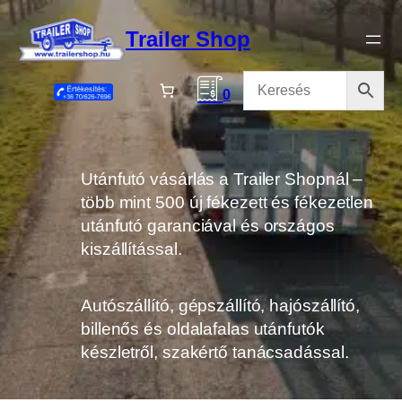
Ugrás
a
Trailer Shop
tartalomhoz
0
Utánfutó vásárlás a Trailer Shopnál –
több mint 500 új fékezett és fékezetlen
utánfutó garanciával és országos
kiszállítással.
Autószállító, gépszállító, hajószállító,
billenős és oldalafalas utánfutók
készletről, szakértő tanácsadással.