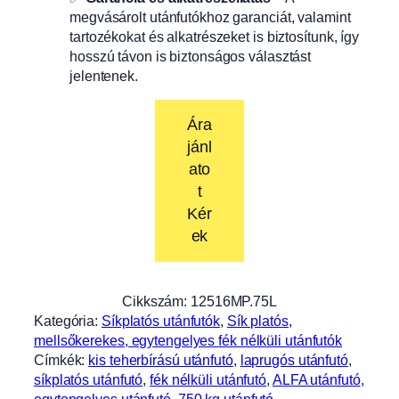
megvásárolt utánfutókhoz garanciát, valamint
tartozékokat és alkatrészeket is biztosítunk, így
hosszú távon is biztonságos választást
jelentenek.
Ára
jánl
ato
t
Kér
ek
Cikkszám:
12516MP.75L
Kategória:
Síkplatós utánfutók
, 
Sík platós,
mellsőkerekes, egytengelyes fék nélküli utánfutók
Címkék:
kis teherbírású utánfutó
, 
laprugós utánfutó
, 
síkplatós utánfutó
, 
fék nélküli utánfutó
, 
ALFA utánfutó
, 
egytengelyes utánfutó
, 
750 kg utánfutó
, 