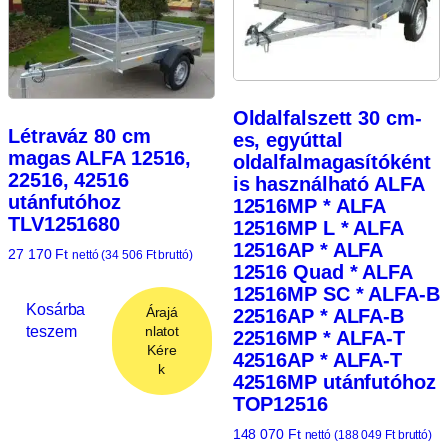
Oldalfalszett 30 cm-
Létraváz 80 cm
es, egyúttal
magas ALFA 12516,
oldalfalmagasítóként
22516, 42516
is használható ALFA
utánfutóhoz
12516MP * ALFA
TLV1251680
12516MP L * ALFA
12516AP * ALFA
27 170
Ft
nettó (
34 506
Ft
bruttó)
12516 Quad * ALFA
12516MP SC * ALFA-B
Kosárba
Árajá
22516AP * ALFA-B
teszem
nlatot
22516MP * ALFA-T
Kére
42516AP * ALFA-T
k
42516MP utánfutóhoz
TOP12516
148 070
Ft
nettó (
188 049
Ft
bruttó)