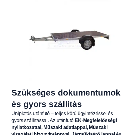
Szükséges dokumentumok
és gyors szállítás
Uniplatós utánfutó – teljes körű ügyintézéssel és
gyors szállítással. Az utánfutó
EK-Megfelelősségi
nyilatkozattal, Műszaki adatlappal, Műszaki
vizsgálati bizonyítvánnyal
,
Járműkísérő lappal
és