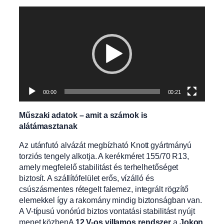
Videólejátszó
00:00
00:21
Műszaki adatok – amit a számok is
alátámasztanak
Az utánfutó alvázát megbízható Knott gyártmányú
torziós tengely alkotja. A kerékméret 155/70 R13,
amely megfelelő stabilitást és terhelhetőséget
biztosít. A szállítófelület erős, vízálló és
csúszásmentes rétegelt falemez, integrált rögzítő
elemekkel így a rakomány mindig biztonságban van.
A V-típusú vonórúd biztos vontatási stabilitást nyújt
menet közbenA
12 V-os villamos rendszer
a
Jokon