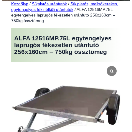
Kezdőlap
/
Síkplatós utánfutók
/
Sík platós, mellsőkerekes,
egytengelyes fék nélküli utánfutók
/ ALFA 12516MP.75L
egytengelyes laprugós fékezetlen utánfutó 256x160cm –
750kg össztömeg
ALFA 12516MP.75L egytengelyes
laprugós fékezetlen utánfutó
256x160cm – 750kg össztömeg