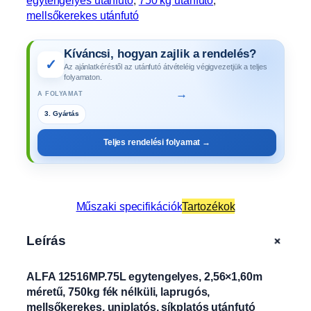
mellsőkerekes utánfutó
Kíváncsi, hogyan zajlik a rendelés?
✓
Az ajánlatkéréstől az utánfutó átvételéig végigvezetjük a teljes
folyamaton.
→
A FOLYAMAT
3. Gyártás
Teljes rendelési folyamat →
Műszaki specifikációk
Tartozékok
+
Leírás
ALFA 12516MP.75L egytengelyes, 2,56×1,60m
méretű, 750kg fék nélküli, laprugós,
mellsőkerekes, uniplatós, síkplatós utánfutó