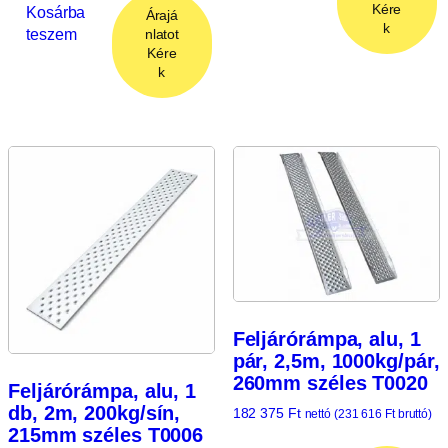
Kére
Kosárba
Árajá
k
teszem
nlatot
Kére
k
Feljárórámpa, alu, 1
pár, 2,5m, 1000kg/pár,
260mm széles T0020
Feljárórámpa, alu, 1
db, 2m, 200kg/sín,
182 375
Ft
nettó (
231 616
Ft
bruttó)
215mm széles T0006