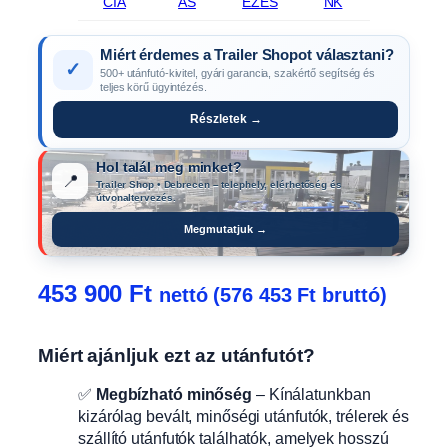
CIA
ÁS
ÉZÉS
NK
Miért érdemes a Trailer Shopot választani?
✓
500+ utánfutó-kivitel, gyári garancia, szakértő segítség és
teljes körű ügyintézés.
Részletek →
Hol talál meg minket?
📍
Trailer Shop • Debrecen – telephely, elérhetőség és
útvonaltervezés.
Megmutatjuk →
453 900
Ft
nettó (
576 453
Ft
bruttó)
Miért ajánljuk ezt az utánfutót?
✅
Megbízható minőség
– Kínálatunkban
kizárólag bevált, minőségi utánfutók, trélerek és
szállító utánfutók találhatók, amelyek hosszú