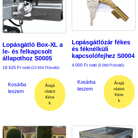
Lopásgátlózár fékes
Lopásgátló Box-XL a
és féknélküli
le- és felkapcsolt
kapcsolófejhez S0004
állapothoz S0005
4 000
Ft
nettó (
5 080
Ft
bruttó)
18 625
Ft
nettó (
23 654
Ft
bruttó)
Kosárba
Árajá
Kosárba
Árajá
teszem
nlatot
teszem
nlatot
Kére
Kére
k
k