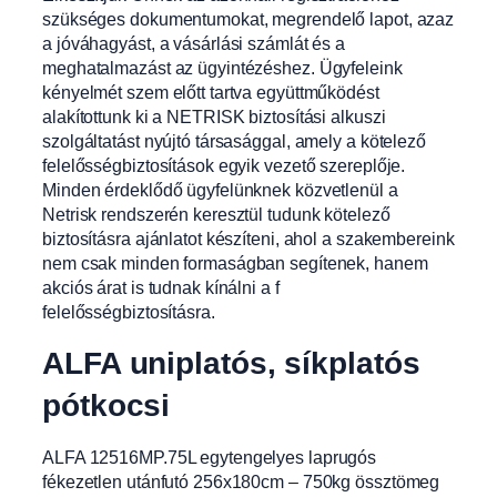
szükséges dokumentumokat, megrendelő lapot, azaz
a jóváhagyást, a vásárlási számlát és a
meghatalmazást az ügyintézéshez. Ügyfeleink
kényelmét szem előtt tartva együttműködést
alakítottunk ki a NETRISK biztosítási alkuszi
szolgáltatást nyújtó társasággal, amely a kötelező
felelősségbiztosítások egyik vezető szereplője.
Minden érdeklődő ügyfelünknek közvetlenül a
Netrisk rendszerén keresztül tudunk kötelező
biztosításra ajánlatot készíteni, ahol a szakembereink
nem csak minden formaságban segítenek, hanem
akciós árat is tudnak kínálni a f
felelősségbiztosításra.
ALFA uniplatós, síkplatós
pótkocsi
ALFA 12516MP.75L egytengelyes laprugós
fékezetlen utánfutó 256x180cm – 750kg össztömeg