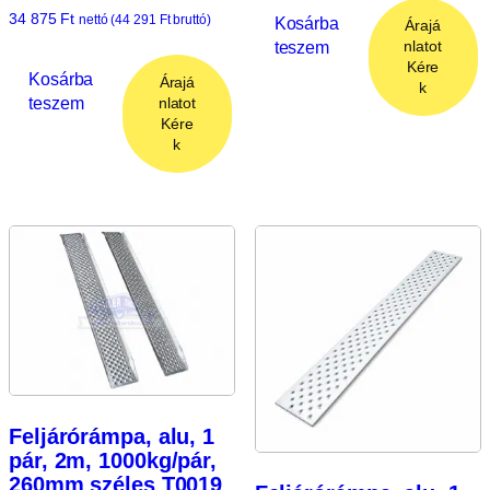
34 875
Ft
nettó (
44 291
Ft
bruttó)
Kosárba
Árajá
teszem
nlatot
Kére
Kosárba
Árajá
k
teszem
nlatot
Kére
k
Feljárórámpa, alu, 1
pár, 2m, 1000kg/pár,
260mm széles T0019