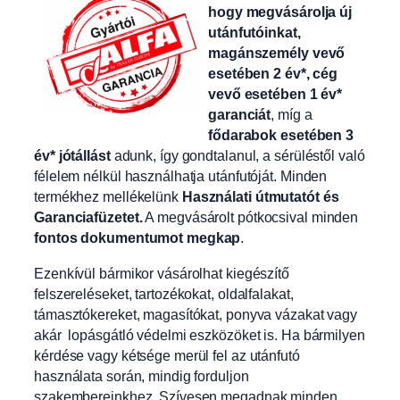
hogy megvásárolja új
utánfutóinkat,
magánszemély vevő
esetében 2 év*, cég
vevő esetében 1 év*
garanciát
, míg a
fődarabok esetében 3
év* jótállást
adunk, így gondtalanul, a sérüléstől való
félelem nélkül használhatja utánfutóját. Minden
termékhez mellékelünk
Használati útmutatót és
Garanciafüzetet.
A
megvásárolt pótkocsival minden
fontos dokumentumot megkap
.
Ezenkívül bármikor vásárolhat kiegészítő
felszereléseket, tartozékokat, oldalfalakat,
támasztókereket, magasítókat, ponyva vázakat vagy
akár lopásgátló védelmi eszközöket is. Ha bármilyen
kérdése vagy kétsége merül fel az utánfutó
használata során, mindig forduljon
szakembereinkhez. Szívesen megadnak minden