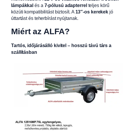
lámpákkal
és a
7-pólusú adapterrel
teljes körű
közúti kompatibilitást biztosít. A
13″-os kerekek
jó
úttartást és teherbírást nyújtanak.
Miért az ALFA?
Tartós, időjárásálló kivitel – hosszú távú társ a
szállításban