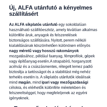
Új, ALFA utánfutó a kényelmes
szállításért
Az ALFA síkplatós utánfutó
egy sokoldalúan
használható szállítóeszköz, amely kiválóan alkalmas
különféle áruk, anyagok és felszerelések
biztonságos szállítására. Nyitott, perem nélküli
kialakításának köszönhetően különösen előnyös
nagy méretű vagy hosszú rakományok
mozgatásához, például faanyag, fémprofilok, gépek
vagy építőanyag esetén.A strapabíró, horganyzott
acélváz és a csúszásmentes, rétegelt lemez padló
biztosítja a tartósságot és a stabilitást még nehéz
terhelés esetén is. A síkplatós utánfutók ideálisak
mind
magán
, mind
ipari vagy mezőgazdasági
célokra, és elérhetők különféle méretekben és
felszereltséggel, hogy megfeleljenek az egyéni
igényeknek.