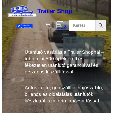
Ugrás
a
Trailer Shop
tartalomhoz
0
Utánfutó vásárlás a Trailer Shopnál –
több mint 500 új fékezett és
fékezetlen utánfutó garanciával és
országos kiszállítással.
Autószállító, gépszállító, hajószállító,
billenős és oldalafalas utánfutók
készletről, szakértő tanácsadással.