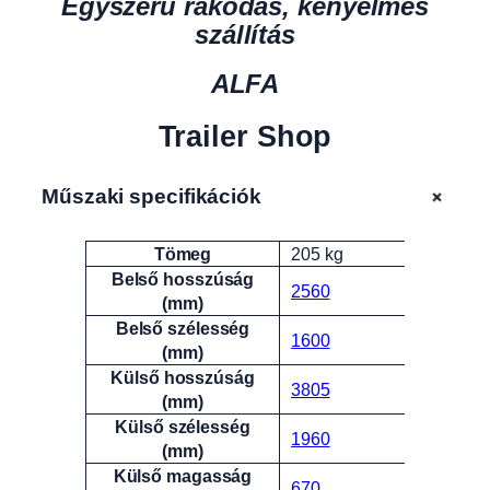
Egyszerű rakodás, kényelmes
szállítás
ALFA
Trailer Shop
+
Műszaki specifikációk
Tömeg
205 kg
Attribútumok
Érték
Belső hosszúság
2560
(mm)
Belső szélesség
1600
(mm)
Külső hosszúság
3805
(mm)
Külső szélesség
1960
(mm)
Külső magasság
670