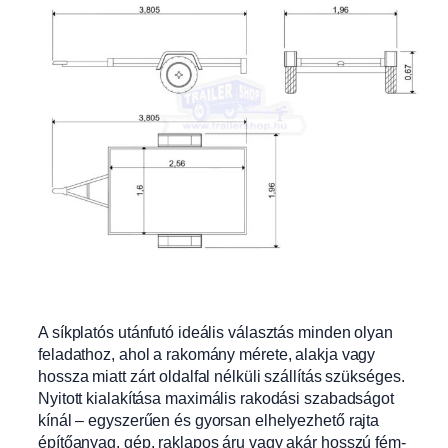
A síkplatós utánfutó ideális választás minden olyan
feladathoz, ahol a rakomány mérete, alakja vagy
hossza miatt zárt oldalfal nélküli szállítás szükséges.
Nyitott kialakítása maximális rakodási szabadságot
kínál – egyszerűen és gyorsan elhelyezhető rajta
építőanyag, gép, raklapos áru vagy akár hosszú fém-