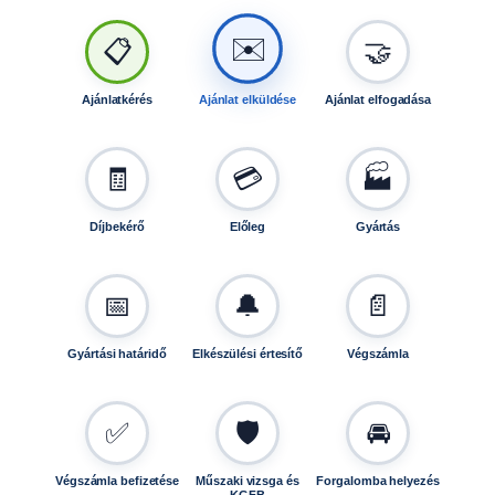
🤝
📋
✉️
Ajánlatkérés
Ajánlat elküldése
Ajánlat elfogadása
🧾
💳
🏭
Díjbekérő
Előleg
Gyártás
📅
🔔
📄
Gyártási határidő
Elkészülési értesítő
Végszámla
✅
🛡️
🚘
Végszámla befizetése
Műszaki vizsga és
Forgalomba helyezés