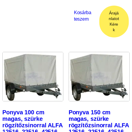
Kosárba
Árajá
teszem
nlatot
Kére
k
Ponyva 100 cm
Ponyva 150 cm
magas, szürke
magas, szürke
rögzítőzsinorral ALFA
rögzítőzsinorral ALFA
12516, 22516, 42516
12516, 22516, 42516