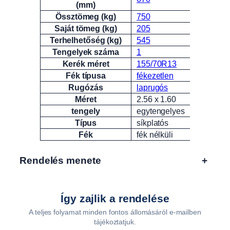
(mm)
Össztömeg (kg)
750
Saját tömeg (kg)
205
Terhelhetőség (kg)
545
Tengelyek száma
1
Kerék méret
155/70R13
Fék típusa
fékezetlen
Rugózás
laprugós
Méret
2.56 x 1.60
tengely
egytengelyes
Típus
síkplatós
Fék
fék nélküli
Rendelés menete
+
Így zajlik a rendelése
A teljes folyamat minden fontos állomásáról e-mailben
tájékoztatjuk.