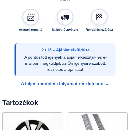
KGFB
📨
🚛
🏁
Átvételi értesítő
Utánfutó átvétele
Rendelés lezárása
3 / 15 – Ajánlat elfogadása
Az ajánlat írásos elfogadását követően
ellenőrizzük a vevői adatokat, és rendelését
rögzítjük rendszerünkben.
A teljes rendelési folyamat részletesen →
Tartozékok