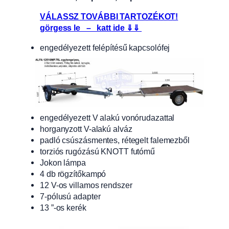
VÁLASSZ TOVÁBBI TARTOZÉKOT!
görgess le – katt ide ⇓⇓
engedélyezett felépítésű kapcsolófej
engedélyezett V alakú vonórudazattal
horganyzott V-alakú alváz
padló csúszásmentes, rétegelt falemezből
torziós rugózású KNOTT futómű
Jokon lámpa
4 db rögzítőkampó
12 V-os villamos rendszer
7-pólusú adapter
13 ”-os kerék