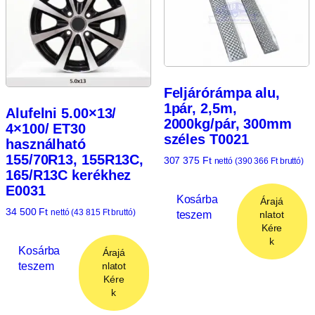
Feljárórámpa alu,
1pár, 2,5m,
Alufelni 5.00×13/
2000kg/pár, 300mm
4×100/ ET30
széles T0021
használható
155/70R13, 155R13C,
307 375
Ft
nettó (
390 366
Ft
bruttó)
165/R13C kerékhez
E0031
Kosárba
Árajá
34 500
Ft
nettó (
43 815
Ft
bruttó)
teszem
nlatot
Kére
k
Kosárba
Árajá
teszem
nlatot
Kére
k