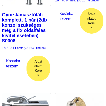
28 470
Ft
nettó (
36 157
Ft
bruttó)
Kosárba
Árajá
Gyorstámasztóláb
teszem
nlatot
komplett, 1 pár (2db
Kére
konzol szükséges
k
még a fix oldalfalas
kivitel esetében)
S0006
18 625
Ft
nettó (
23 654
Ft
bruttó)
Kosárba
Árajá
teszem
nlatot
Kére
k