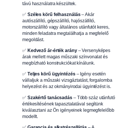
távú használatra készültek.
✅
Széles körű felhasználás
– Akár
autószállító, gépszállító, hajószállító,
motorszállító vagy általános utánfutót keres,
minden feladatra megtalálhatja a megfelelő
megoldást.
✅
Kedvező ár-érték arány
– Versenyképes
árak mellett magas műszaki színvonalat és
megbízható konstrukciókat kínálunk.
✅
Teljes körű ügyintézés
– Igény esetén
vállaljuk a műszaki vizsgáztatást, forgalomba
helyezést és az okmányirodai ügyintézést is.
✅
Szakértő tanácsadás
– Több száz utánfutó
értékesítésének tapasztalatával segítünk
kiválasztani az Ön igényeinek legmegfelelőbb
modellt.
✅
Garancia és alkatrészellátás
– A