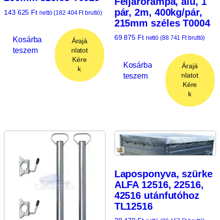
Feljárórámpa, alu, 1
pár, 2m, 400kg/pár,
143 625
Ft
nettó (
182 404
Ft
bruttó)
215mm széles T0004
69 875
Ft
nettó (
88 741
Ft
bruttó)
Kosárba
Árajá
teszem
nlatot
Kére
Kosárba
Árajá
k
teszem
nlatot
Kére
k
Laposponyva, szürke
ALFA 12516, 22516,
42516 utánfutóhoz
TL12516