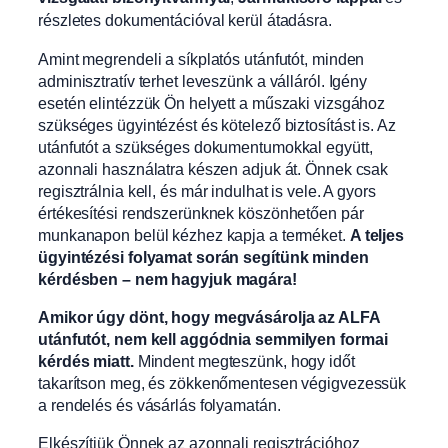
részletes dokumentációval kerül átadásra.
Amint megrendeli a síkplatós utánfutót, minden
adminisztratív terhet leveszünk a válláról. Igény
esetén elintézzük Ön helyett a műszaki vizsgához
szükséges ügyintézést és kötelező biztosítást is. Az
utánfutót a szükséges dokumentumokkal együtt,
azonnali használatra készen adjuk át. Önnek csak
regisztrálnia kell, és már indulhat is vele. A gyors
értékesítési rendszerünknek köszönhetően pár
munkanapon belül kézhez kapja a terméket.
A teljes
ügyintézési folyamat során segítünk minden
kérdésben – nem hagyjuk magára!
Amikor úgy dönt, hogy megvásárolja az ALFA
utánfutót, nem kell aggódnia semmilyen formai
kérdés miatt.
Mindent megteszünk, hogy időt
takarítson meg, és zökkenőmentesen végigvezessük
a rendelés és vásárlás folyamatán.
Elkészítjük Önnek az azonnali regisztrációhoz