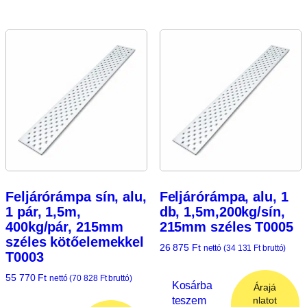
Feljárórámpa sín, alu,
Feljárórámpa, alu, 1
1 pár, 1,5m,
db, 1,5m,200kg/sín,
400kg/pár, 215mm
215mm széles T0005
széles kötőelemekkel
26 875
Ft
nettó (
34 131
Ft
bruttó)
T0003
55 770
Ft
nettó (
70 828
Ft
bruttó)
Kosárba
Árajá
teszem
nlatot