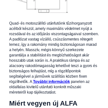
Quad- és motoszállító utánfutóink tűzihorganyzott
acélból készül, amely maximális védelmet nyújt a
rozsdával
és az időjárás viszontagságaival szemben.
A padlózat vastag vízálló, csúszásm
entes rétegelt
lemez, így a rakomány mindig biztonságosan marad
a helyén. Masszív, mégis könnyű szerkezete
garantálja a stabilitást és megbízhatóságot akár
hosszabb utak során is. A praktikus rámpa és az
alacsony rakodómagasság lehetővé teszi a gyors és
biztonságos felhajtást, míg a rögzítőpontok
segítségével a járművek szállítás közben fixen
rögzíthetők.
A
További információk
panelen az
oldalfalas kivitelű utánfutó konkrét műszaki
méreteiről kap tájékoztatást.
Miért vegyen új ALFA