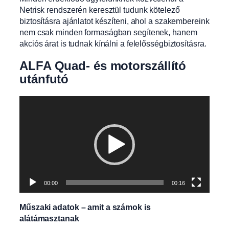
Netrisk rendszerén keresztül tudunk kötelező
biztosításra ajánlatot készíteni, ahol a szakembereink
nem csak minden formaságban segítenek, hanem
akciós árat is tudnak kínálni a felelősségbiztosításra.
ALFA Quad- és motorszállító
utánfutó
Videólejátszó
00:00
00:16
Műszaki adatok – amit a számok is
alátámasztanak