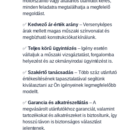
motorszállító vagy általános utánfutót keres,
minden feladatra megtalálhatja a megfelelő
megoldást.
✅
Kedvező ár-érték arány
– Versenyképes
árak mellett magas műszaki színvonalat és
megbízható konstrukciókat kínálunk.
✅
Teljes körű ügyintézés
– Igény esetén
vállaljuk a műszaki vizsgáztatást, forgalomba
helyezést és az okmányirodai ügyintézést is.
✅
Szakértő tanácsadás
– Több száz utánfutó
értékesítésének tapasztalatával segítünk
kiválasztani az Ön igényeinek legmegfelelőbb
modellt.
✅
Garancia és alkatrészellátás
– A
megvásárolt utánfutókhoz garanciát, valamint
tartozékokat és alkatrészeket is biztosítunk, így
hosszú távon is biztonságos választást
jelentenek.