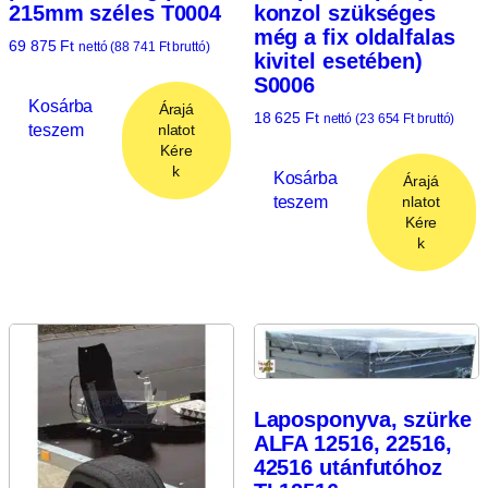
215mm széles T0004
konzol szükséges
még a fix oldalfalas
69 875
Ft
nettó (
88 741
Ft
bruttó)
kivitel esetében)
S0006
Kosárba
Árajá
18 625
Ft
nettó (
23 654
Ft
bruttó)
teszem
nlatot
Kére
k
Kosárba
Árajá
teszem
nlatot
Kére
k
Laposponyva, szürke
ALFA 12516, 22516,
42516 utánfutóhoz