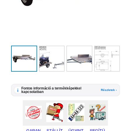
Fontos információ a termékképekkel
i
Részletek ›
kapcsolatban
GARAN
SZÁLLÍT
ÜGYINT
SEGÍTÜ