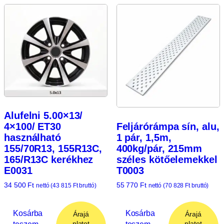
Alufelni 5.00×13/
Feljárórámpa sín, alu,
4×100/ ET30
1 pár, 1,5m,
használható
400kg/pár, 215mm
155/70R13, 155R13C,
széles kötőelemekkel
165/R13C kerékhez
T0003
E0031
55 770
Ft
34 500
Ft
nettó (
70 828
Ft
bruttó)
nettó (
43 815
Ft
bruttó)
Kosárba
Kosárba
Árajá
Árajá
teszem
teszem
nlatot
nlatot