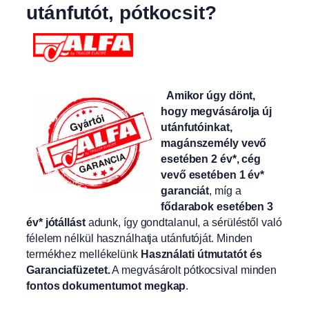
utánfutót, pótkocsit?
Amikor úgy dönt,
hogy megvásárolja új
utánfutóinkat,
magánszemély vevő
esetében 2 év*, cég
vevő esetében 1 év*
garanciát
, míg a
fődarabok esetében 3
év* jótállást
adunk, így gondtalanul, a sérüléstől való
félelem nélkül használhatja utánfutóját. Minden
termékhez mellékelünk
Használati útmutatót és
Garanciafüzetet.
A
megvásárolt pótkocsival minden
fontos dokumentumot megkap
.