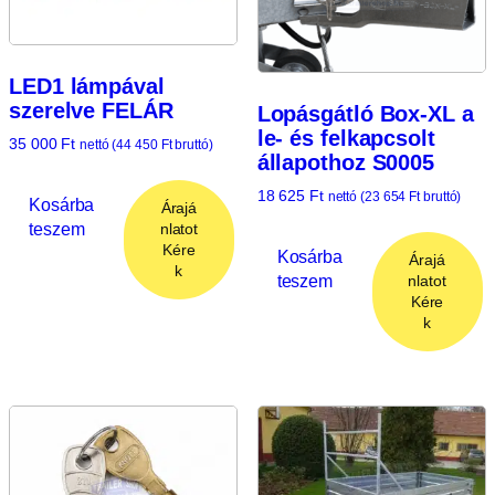
LED1 lámpával
szerelve FELÁR
Lopásgátló Box-XL a
le- és felkapcsolt
35 000
Ft
nettó (
44 450
Ft
bruttó)
állapothoz S0005
18 625
Ft
nettó (
23 654
Ft
bruttó)
Kosárba
Árajá
teszem
nlatot
Kére
Kosárba
Árajá
k
teszem
nlatot
Kére
k