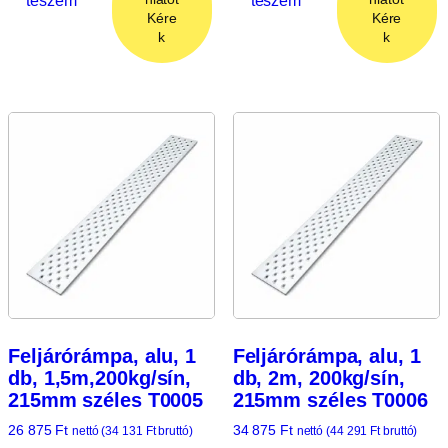
Kére
Kére
k
k
Feljárórámpa, alu, 1
Feljárórámpa, alu, 1
db, 1,5m,200kg/sín,
db, 2m, 200kg/sín,
215mm széles T0005
215mm széles T0006
26 875
Ft
34 875
Ft
nettó (
34 131
Ft
bruttó)
nettó (
44 291
Ft
bruttó)