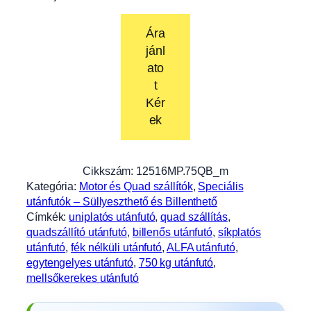
Ára
jánl
ato
t
Kér
ek
Cikkszám:
12516MP.75QB_m
Kategória:
Motor és Quad szállítók
, 
Speciális
utánfutók – Süllyeszthető és Billenthető
Címkék:
uniplatós utánfutó
, 
quad szállítás
, 
quadszállító utánfutó
, 
billenős utánfutó
, 
síkplatós
utánfutó
, 
fék nélküli utánfutó
, 
ALFA utánfutó
, 
egytengelyes utánfutó
, 
750 kg utánfutó
, 
mellsőkerekes utánfutó