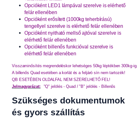
Opcióként LED1 lámpával szerelve is elérhető
felár ellenében
Opcióként erősített (1000kg teherbírású)
tengellyel szerelve is elérhető felár ellenében
Opcióként nyitható mellső ajtóval szerelve is
elérhető felár ellenében
Opcióként billenős funkcióval szerelve is
elérhető felár ellenében
Visszaminősítés megrendeléskor lehetséges 50kg léptékben 300kg-ig.
A billenős Quad esetében a korlát és a feljáró sín nem tartozék!
QB ESETÉBEN OLDALFAL NEM SZERELHETŐ FEL!
Jelmagyarázat:
"Q" jelölés - Quad / 
"B" jelölés - Billenős
Szükséges dokumentumok
és gyors szállítás