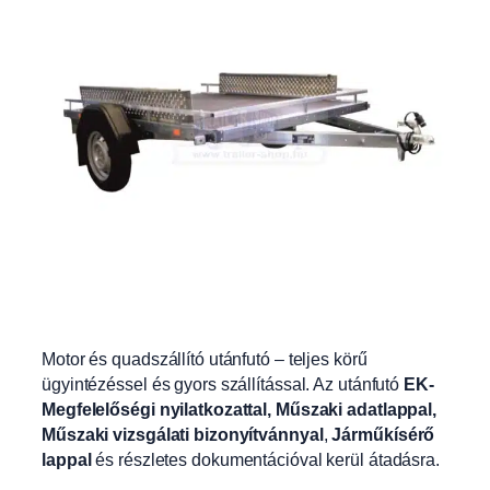
Motor és quadszállító utánfutó – teljes körű
ügyintézéssel és gyors szállítással. Az utánfutó
EK-
Megfelelőségi nyilatkozattal, Műszaki adatlappal,
Műszaki vizsgálati bizonyítvánnyal
,
Járműkísérő
lappal
és részletes dokumentációval kerül átadásra.