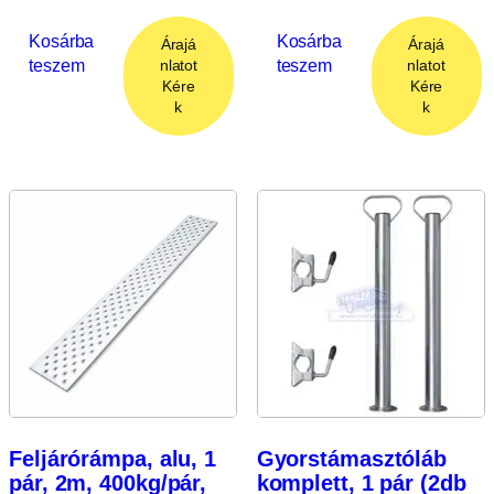
Kosárba
Kosárba
Árajá
Árajá
teszem
teszem
nlatot
nlatot
Kére
Kére
k
k
Feljárórámpa, alu, 1
Gyorstámasztóláb
pár, 2m, 400kg/pár,
komplett, 1 pár (2db