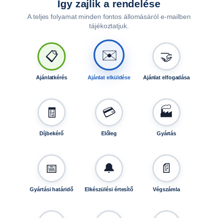
Így zajlik a rendelése
A teljes folyamat minden fontos állomásáról e-mailben
tájékoztatjuk.
🤝
📋
✉️
Ajánlatkérés
Ajánlat elküldése
Ajánlat elfogadása
🧾
💳
🏭
Díjbekérő
Előleg
Gyártás
📅
🔔
📄
Gyártási határidő
Elkészülési értesítő
Végszámla