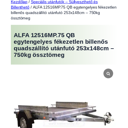
Kezdőlap
/
Speciális utánfutók – Süllyeszthető és
Billenthető
/ ALFA 12516MP.75 QB egytengelyes fékezetlen
billenős quadszállító utánfutó 253x148cm – 750kg
össztömeg
ALFA 12516MP.75 QB
egytengelyes fékezetlen billenős
quadszállító utánfutó 253x148cm –
750kg össztömeg