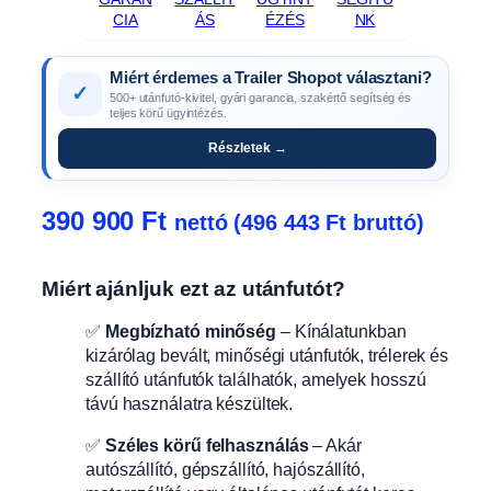
CIA
ÁS
ÉZÉS
NK
Miért érdemes a Trailer Shopot választani?
✓
500+ utánfutó-kivitel, gyári garancia, szakértő segítség és
teljes körű ügyintézés.
Részletek →
390 900
Ft
nettó (
496 443
Ft
bruttó)
Miért ajánljuk ezt az utánfutót?
✅
Megbízható minőség
– Kínálatunkban
kizárólag bevált, minőségi utánfutók, trélerek és
szállító utánfutók találhatók, amelyek hosszú
távú használatra készültek.
✅
Széles körű felhasználás
– Akár
autószállító, gépszállító, hajószállító,