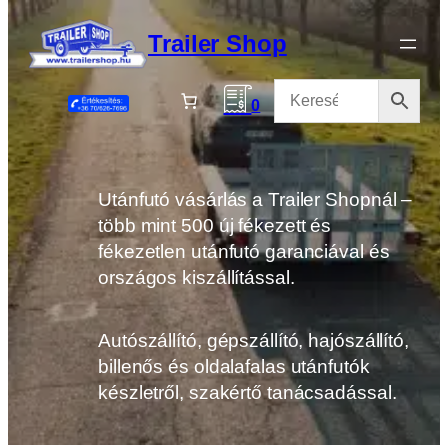
Ugrás
a
Trailer Shop
tartalomhoz
0
Utánfutó vásárlás a Trailer Shopnál –
több mint 500 új fékezett és
fékezetlen utánfutó garanciával és
országos kiszállítással.
Autószállító, gépszállító, hajószállító,
billenős és oldalafalas utánfutók
készletről, szakértő tanácsadással.