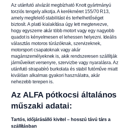
Az utánfutó alvázát megbízható Knott gyártmányú
torziós tengely alkotja. A kerékméret 155/70 R13,
amely megfelelő stabilitást és terhelhetőséget
biztosít. A plató kialakítása úgy lett megtervezve,
hogy egyszerre akár több motort vagy egy nagyobb
quadot is kényelmesen el lehessen helyezni. Ideális
választás motoros túrázóknak, szervizeknek,
motorsport csapatoknak vagy akár
magánszemélyeknek is, akik rendszeresen szállítják
járműveiket versenyre, szervizbe vagy nyaralásra. Az
utánfutó strapabíró burkolata és stabil futóműve miatt
kiválóan alkalmas gyakori használatra, akár
nehezebb terepen is.
Az ALFA pótkocsi általános
műszaki adatai:
Tartós, időjárásálló kivitel – hosszú távú társ a
szállításban