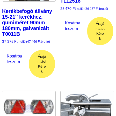
TL12516
28 470
Ft
nettó (
36 157
Ft
bruttó)
Kerékbefogó állvány
15-21″ kerékhez,
gumiméret 90mm –
Kosárba
Árajá
180mm, galvanizált
teszem
nlatot
T0011B
Kére
k
37 375
Ft
nettó (
47 466
Ft
bruttó)
Kosárba
Árajá
teszem
nlatot
Kére
k