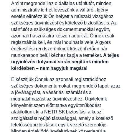
Amint megrendeli az oldalfalas utánfutót, minden
adminisztratív terhet leveszünk a válláról. Igény
esetén elintézzük Ön helyett a műszaki vizsgához
szükséges ügyintézést és kötelező biztosítást is. Az
utánfutót a szükséges dokumentumokkal együtt,
azonnali használatra készen adjuk át. Önnek csak
regisztrálnia kell, és már indulhat is vele. A gyors
értékesítési rendszerünknek köszönhetően pár
munkanapon belül kézhez kapja a terméket.
A teljes
ügyintézési folyamat során segítünk minden
kérdésben – nem hagyjuk magára!
Elkészítjük Önnek az azonnali regisztrációhoz
szükséges dokumentumokat, megrendelő lapot, azaz
a jóváhagyást, a vásárlási számlát és a
meghatalmazást az ügyintézéshez. Ügyfeleink
kényelmét szem előtt tartva együttműködést
alakítottunk ki a NETRISK biztosítási alkuszi
szolgáltatást nyújtó társasággal, amely a kötelező
felelősségbiztosítások egyik vezető szereplője.
Minden érdeklődő ügyfelünknek közvetlenül a