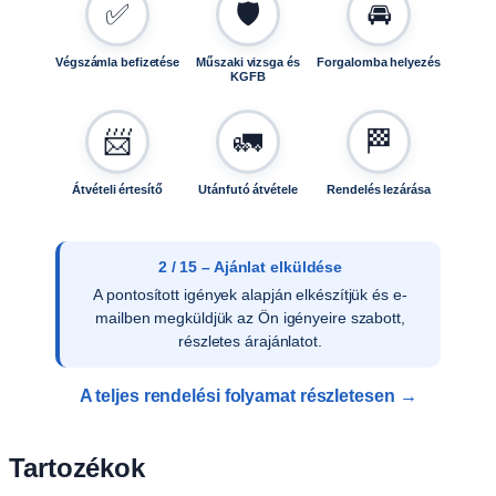
✅
🛡️
🚘
Végszámla befizetése
Műszaki vizsga és
Forgalomba helyezés
KGFB
📨
🚛
🏁
Átvételi értesítő
Utánfutó átvétele
Rendelés lezárása
3 / 15 – Ajánlat elfogadása
Az ajánlat írásos elfogadását követően
ellenőrizzük a vevői adatokat, és rendelését
rögzítjük rendszerünkben.
A teljes rendelési folyamat részletesen →
Tartozékok