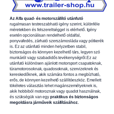
Az Alfa quad- és motorszállító utánfutó
rugalmasan testreszabható igény szerint, különféle
méretekben és felszereltséggel is elérhető. Igény
esetén opcionálisan rendelhető oldalfal,
ponyvafedés, zárható szerszámosláda vagy pótkerék
is. Ez az utánfutó minden helyzetben stabil,
biztonságos és könnyen kezelhető társ, legyen szó
munkáról vagy szabadidős tevékenységről.Ez az
utánfutó különösen ajánlott motorsport csapatoknak,
túramotorosoknak, quadosoknak, szervizeknek és
kereskedőknek, akik számára fontos a megbízható,
erős, de könnyen kezelhető szállítóeszköz. Emellett
tökéletes választás lehet magánszemélyeknek is,
akik hobbiból motoroznak vagy quadot használnak,
és szükségük van egy
praktikus és biztonságos
megoldásra járműveik szállításához.