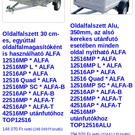
Oldalfalszett Alu,
350mm, az alsó
Oldalfalszett 30 cm-
kerekes utánfutó
es, egyúttal
esetében minden
oldalfalmagasítóként
oldal nyitható ALFA
is használható ALFA
12516MP * ALFA
12516MP * ALFA
12516MP L * ALFA
12516MP L * ALFA
12516AP * ALFA
12516AP * ALFA
12516 Quad * ALFA
12516 Quad * ALFA
12516MP SC * ALFA-B
12516MP SC * ALFA-B
22516AP * ALFA-B
22516AP * ALFA-B
22516MP * ALFA-T
22516MP * ALFA-T
42516AP * ALFA-T
42516AP * ALFA-T
42516MP
42516MP utánfutóhoz
utánfutókhoz
TOP12516
TOP12516ALU
148 070
Ft
nettó (
188 049
Ft
bruttó)
294 970
Ft
nettó (
374 612
Ft
bruttó)