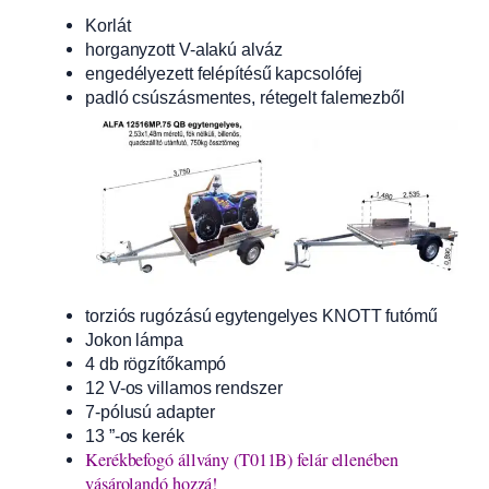
Korlát
horganyzott V-alakú alváz
engedélyezett felépítésű kapcsolófej
padló csúszásmentes, rétegelt falemezből
torziós rugózású egytengelyes KNOTT futómű
Jokon lámpa
4 db rögzítőkampó
12 V-os villamos rendszer
7-pólusú adapter
13 ”-os kerék
Kerékbefogó állvány (T011B) felár ellenében
vásárolandó hozzá!