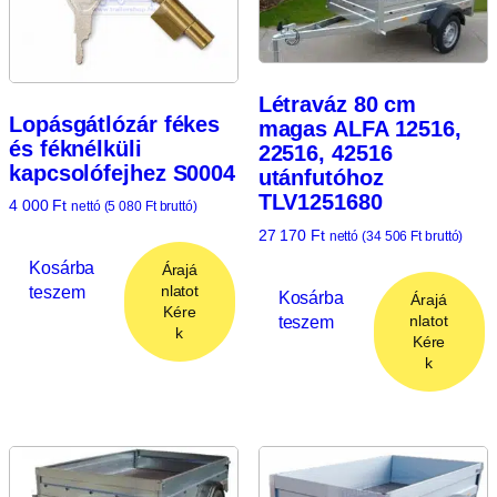
Létraváz 80 cm
Lopásgátlózár fékes
magas ALFA 12516,
és féknélküli
22516, 42516
kapcsolófejhez S0004
utánfutóhoz
TLV1251680
4 000
Ft
nettó (
5 080
Ft
bruttó)
27 170
Ft
nettó (
34 506
Ft
bruttó)
Kosárba
Árajá
teszem
nlatot
Kosárba
Árajá
Kére
teszem
nlatot
k
Kére
k