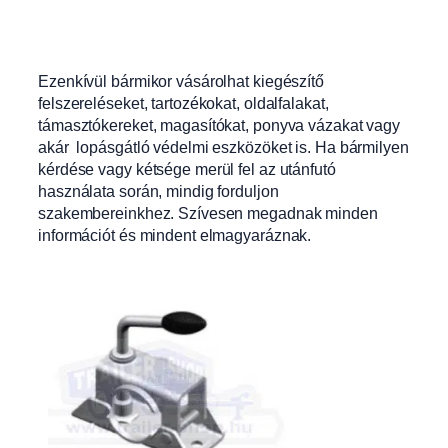
Ezenkívül bármikor vásárolhat kiegészítő
felszereléseket, tartozékokat, oldalfalakat,
támasztókereket, magasítókat, ponyva vázakat vagy
akár lopásgátló védelmi eszközöket is. Ha bármilyen
kérdése vagy kétsége merül fel az utánfutó
használata során, mindig forduljon
szakembereinkhez. Szívesen megadnak minden
információt és mindent elmagyaráznak.