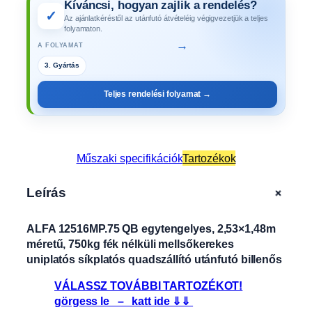
Kíváncsi, hogyan zajlik a rendelés?
✓
Az ajánlatkéréstől az utánfutó átvételéig végigvezetjük a teljes
folyamaton.
→
A FOLYAMAT
4. Műszaki vizsga
Teljes rendelési folyamat →
Műszaki specifikációk
Tartozékok
+
Leírás
ALFA 12516MP.75 QB egytengelyes, 2,53×1,48m
méretű, 750kg fék nélküli mellsőkerekes
uniplatós síkplatós quadszállító utánfutó billenős
VÁLASSZ TOVÁBBI TARTOZÉKOT!
görgess le – katt ide ⇓⇓