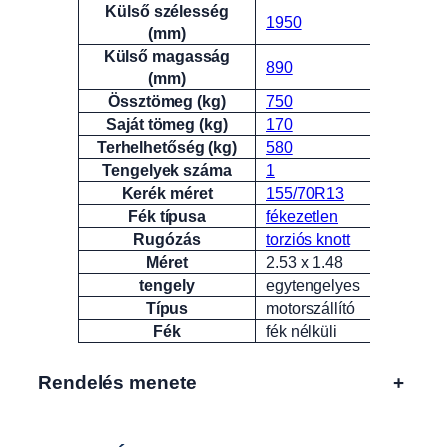
Külső szélesség
1950
(mm)
Külső magasság
890
(mm)
Össztömeg (kg)
750
Saját tömeg (kg)
170
Terhelhetőség (kg)
580
Tengelyek száma
1
Kerék méret
155/70R13
Fék típusa
fékezetlen
Rugózás
torziós knott
Méret
2.53 x 1.48
tengely
egytengelyes
Típus
motorszállító
Fék
fék nélküli
Rendelés menete
+