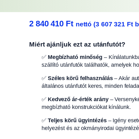
2 840 410
Ft
nettó (
3 607 321
Ft
b
Miért ajánljuk ezt az utánfutót?
✅
Megbízható minőség
– Kínálatunkba
szállító utánfutók találhatók, amelyek h
✅
Széles körű felhasználás
– Akár autó
általános utánfutót keres, minden felad
✅
Kedvező ár-érték arány
– Versenyké
megbízható konstrukciókat kínálunk.
✅
Teljes körű ügyintézés
– Igény eseté
helyezést és az okmányirodai ügyintézés