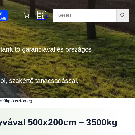
0
 utánfutó garanciával és országos
tről, szakértő tanácsadással.
3500kg össztömeg
nyvával 500x200cm – 3500kg