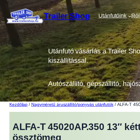
Ugrás
a
Trailer Shop
Utánfutóink
Ró
tartalomhoz
Utánfutó vásárlás a Trailer Sh
kiszállítással.
Autószállító, gépszállító, hajós
Kezdőlap
/
Nagyméretű áruszállító/ponyvás utánfutók
/ ALFA-T 450
ALFA-T 45020AP.350 13″ két
össztömeg