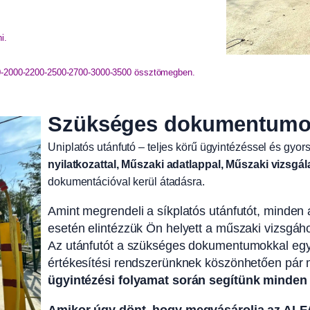
i.
00-2000-2200-2500-2700-3000-3500 össztömegben.
Szükséges dokumentumok 
Uniplatós utánfutó – teljes körű ügyintézéssel és gyors
nyilatkozattal, Műszaki adatlappal, Műszaki vizsgál
dokumentációval kerül átadásra.
Amint megrendeli a síkplatós utánfutót, minden a
esetén elintézzük Ön helyett a műszaki vizsgáho
Az utánfutót a szükséges dokumentumokkal együt
értékesítési rendszerünknek köszönhetően pár
ügyintézési folyamat során segítünk minde