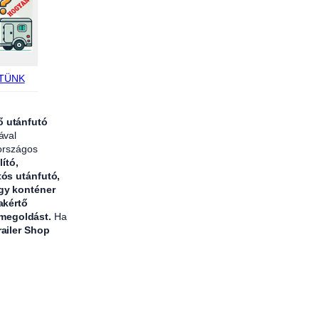
TÜNK
ő utánfutó
ával
 országos
lító,
tós utánfutó,
agy konténer
akértő
 megoldást.
Ha
railer Shop