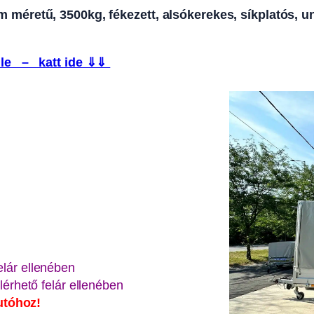
éretű, 3500kg, fékezett, alsókerekes, síkplatós, unipl
le – katt ide ⇓⇓
elár ellenében
lérhető felár ellenében
utóhoz!