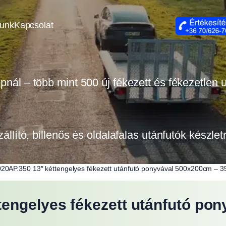
lunk
Kapcsolat
opnál – több mint 500 új fékezett és fékezetlen
zállító, billenős és oldalafalas utánfutók készle
20AP.350 13″ kéttengelyes fékezett utánfutó ponyvával 500x200cm – 
tengelyes fékezett utánfutó po