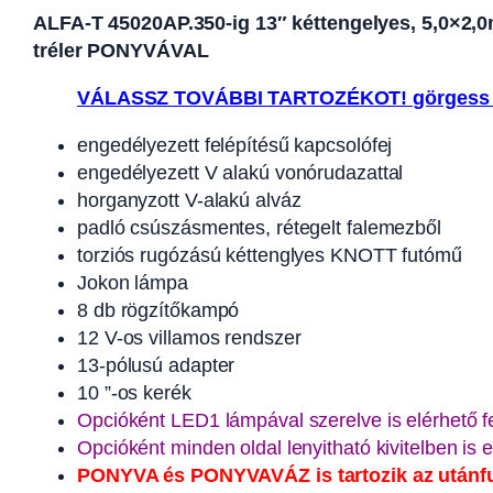
ALFA-T 45020AP.350-ig 13″ kéttengelyes, 5,0×2,0m m
tréler PONYVÁVAL
VÁLASSZ TOVÁBBI TARTOZÉKOT! görgess 
engedélyezett felépítésű kapcsolófej
engedélyezett V alakú vonórudazattal
horganyzott V-alakú alváz
padló csúszásmentes, rétegelt falemezből
torziós rugózású kéttenglyes KNOTT futómű
Jokon lámpa
8 db rögzítőkampó
12 V-os villamos rendszer
13-pólusú adapter
10 ”-os kerék
Opcióként LED1 lámpával szerelve is elérhető f
Opcióként minden oldal lenyitható kivitelben is e
PONYVA és PONYVAVÁZ is tartozik az utánf