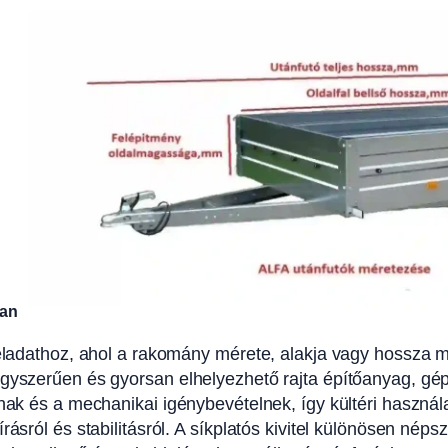
ban
ladathoz, ahol a rakomány mérete, alakja vagy hossza miat
egyszerűen és gyorsan elhelyezhető rajta építőanyag, gép
snak és a mechanikai igénybevételnek, így kültéri használ
ásról és stabilitásról. A síkplatós kivitel különösen néps