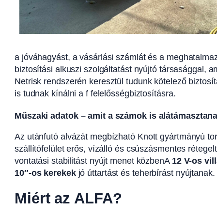
a jóváhagyást, a vásárlási számlát és a meghatalmaz
biztosítási alkuszi szolgáltatást nyújtó társasággal,
Netrisk rendszerén keresztül tudunk kötelező biztos
is tudnak kínálni a f felelősségbiztosításra.
Műszaki adatok – amit a számok is alátámasztan
Az utánfutó alvázát megbízható Knott gyártmányú torzi
szállítófelület erős, vízálló és csúszásmentes rétege
vontatási stabilitást nyújt menet közbenA
12 V-os vi
10″-os kerekek
jó úttartást és teherbírást nyújtanak.
Miért az ALFA?