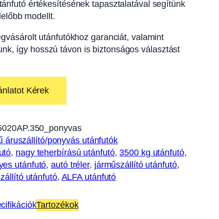
ánfutó értékesítésének tapasztalatával segítünk
előbb modellt.
gvásárolt utánfutókhoz garanciát, valamint
tunk, így hosszú távon is biztonságos választást
ánlatot Kérek
5020AP.350_ponyvas
 áruszállító/ponyvás utánfutók
utó
, 
nagy teherbírású utánfutó
, 
3500 kg utánfutó
, 
yes utánfutó
, 
autó tréler
, 
járműszállító utánfutó
, 
zállító utánfutó
, 
ALFA utánfutó
cifikációk
Tartozékok