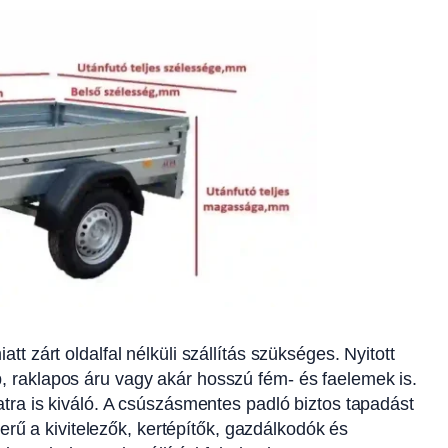
t zárt oldalfal nélküli szállítás szükséges. Nyitott
, raklapos áru vagy akár hosszú fém- és faelemek is.
atra is kiváló. A csúszásmentes padló biztos tapadást
zerű a kivitelezők, kertépítők, gazdálkodók és