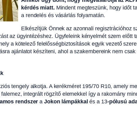
Amikor úgy dönt, hogy megvásárolja az ALFA
kérdés miatt.
Mindent megteszünk, hogy időt 
a rendelés és vásárlás folyamatán.
Elkészítjük Önnek az azonnali regisztrációhoz
ást az ügyintézéshez. Ügyfeleink kényelmét szem előtt 
 amely a kötelező felelősségbiztosítások egyik vezető sze
ításra ajánlatot készíteni, ahol a szakembereink nem cs
ak
ós tengely alkotja. A kerékméret 195/70 R10, amely megfe
lt falemez, integrált rögzítő elemekkel így a rakomány mi
llamos rendszer
a
Jokon lámpákkal
és a 13
-pólusú ada