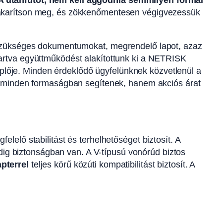
 utánfutót, nem kell aggódnia semmilyen formai
takarítson meg, és zökkenőmentesen végigvezessük
 szükséges dokumentumokat, megrendelő lapot, azaz
tartva együttműködést alakítottunk ki a NETRISK
replője. Minden érdeklődő ügyfelünknek közvetlenül a
ak minden formaságban segítenek, hanem akciós árat
lelő stabilitást és terhelhetőséget biztosít. A
ndig biztonságban van. A V-típusú vonórúd biztos
pterrel
teljes körű közúti kompatibilitást biztosít. A