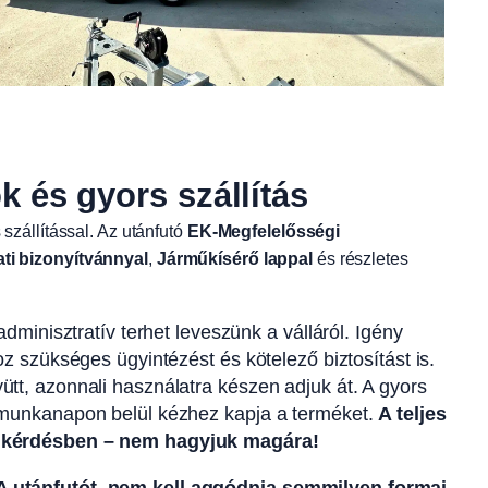
és gyors szállítás
 szállítással. Az utánfutó
EK-Megfelelősségi
ati bizonyítvánnyal
,
Járműkísérő lappal
és részletes
dminisztratív terhet leveszünk a válláról. Igény
z szükséges ügyintézést és kötelező biztosítást is.
t, azonnali használatra készen adjuk át. A gyors
 munkanapon belül kézhez kapja a terméket.
A teljes
n kérdésben – nem hagyjuk magára!