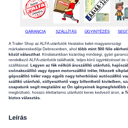
GARANCIA
SZÁLLÍTÁS
ÜGYINTÉZÉS
SEGÍ
A Trailer Shop az ALFA utánfutók hivatalos kelet-magyarországi
márkakereskedője Debrecenben, ahol
több mint 500 féle elérhet
közül választhat
. Kínálatunkban kizárólag minőségi, gyári garanci
rendelkező ALFA utánfutók találhatók, teljes körű ügyintézéssel és
szállítással.
Legyen az fék nélküli áruszállító utánfutó, hajószál
csónakszállító vagy éppen motorszállító tréler, fékezett síkpla
gépszállító tréler vagy egyéb nagy teherbírású autószállító v
szállító utánfutó, süllyeszthető vagy billenthető kivitelben, sz
csapatunk segít megtalálni az Ön igényeinek legmegfelelőbb
megbízható, hosszú élettartamú utánfutót keres kedvező áron,
a T
biztos választás.
Leírás