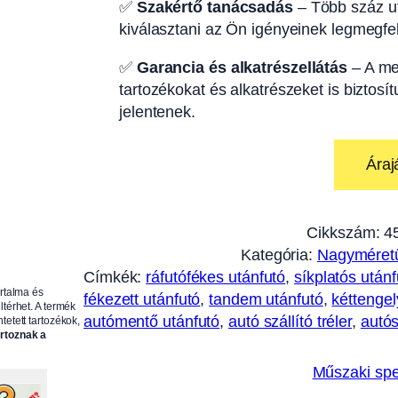
✅
Szakértő tanácsadás
– Több száz ut
kiválasztani az Ön igényeinek legmegfel
✅
Garancia és alkatrészellátás
– A me
tartozékokat és alkatrészeket is biztosí
jelentenek.
Áraj
Cikkszám:
4
Kategória:
Nagyméretű
Címkék:
ráfutófékes utánfutó
, 
síkplatós utánf
artalma és
fékezett utánfutó
, 
tandem utánfutó
, 
kéttengel
ltérhet. A termék
autómentő utánfutó
, 
autó szállító tréler
, 
autós
tetett tartozékok,
artoznak a
Műszaki spe