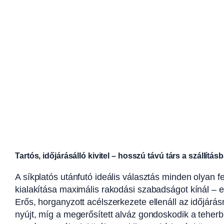
Tartós, időjárásálló kivitel – hosszú távú társ a szállítás
A síkplatós utánfutó ideális választás minden olyan fe
kialakítása maximális rakodási szabadságot kínál – 
Erős, horganyzott acélszerkezete ellenáll az időjárá
nyújt, míg a megerősített alváz gondoskodik a teherbír