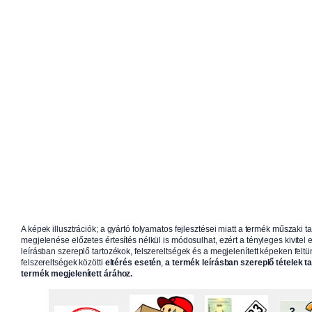
A képek illusztrációk; a gyártó folyamatos fejlesztései miatt a termék műszaki t
megjelenése előzetes értesítés nélkül is módosulhat, ezért a tényleges kivitel e
leírásban szereplő tartozékok, felszereltségek és a megjelenített képeken feltün
felszereltségek közötti
eltérés esetén
,
a termék leírásban szereplő tételek t
termék megjelenített árához.