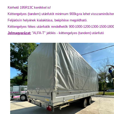
Kérhető 195R13C kerékkel is! 
Kéttengelyes (tandem) utánfutót minimum 900kg-ra lehet visszaminősíten
Feljárósín helyének kialakitása, beépítése megoldható.
Kéttengelyes fékes utánfutók rendelhetők 900-1000-1200-1300-1500-18
Jelmagyarázat:
"ALFA-T" jelölés - kéttengelyes (tandem) utánfutó