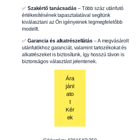
✅
Szakértő tanácsadás
– Több száz utánfutó
értékesítésének tapasztalatával segítünk
kiválasztani az Ön igényeinek legmegfelelőbb
modellt.
✅
Garancia és alkatrészellátás
– A megvásárolt
utánfutókhoz garanciát, valamint tartozékokat és
alkatrészeket is biztosítunk, így hosszú távon is
biztonságos választást jelentenek.
Ára
jánl
ato
t
Kér
ek