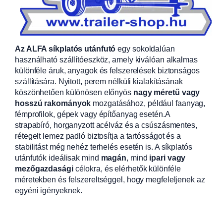
Az ALFA síkplatós utánfutó
egy sokoldalúan
használható szállítóeszköz, amely kiválóan alkalmas
különféle áruk, anyagok és felszerelések biztonságos
szállítására. Nyitott, perem nélküli kialakításának
köszönhetően különösen előnyös
nagy méretű vagy
hosszú rakományok
mozgatásához, például faanyag,
fémprofilok, gépek vagy építőanyag esetén.A
strapabíró, horganyzott acélváz és a csúszásmentes,
rétegelt lemez padló biztosítja a tartósságot és a
stabilitást még nehéz terhelés esetén is. A síkplatós
utánfutók ideálisak mind
magán
, mind
ipari vagy
mezőgazdasági
célokra, és elérhetők különféle
méretekben és felszereltséggel, hogy megfeleljenek az
egyéni igényeknek.