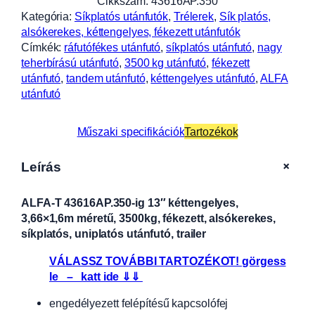
Cikkszám:
43616AP.350
Kategória:
Síkplatós utánfutók
, 
Trélerek
, 
Sík platós,
alsókerekes, kéttengelyes, fékezett utánfutók
Címkék:
ráfutófékes utánfutó
, 
síkplatós utánfutó
, 
nagy
teherbírású utánfutó
, 
3500 kg utánfutó
, 
fékezett
utánfutó
, 
tandem utánfutó
, 
kéttengelyes utánfutó
, 
ALFA
utánfutó
Műszaki specifikációk
Tartozékok
+
Leírás
ALFA-T 43616AP.350-ig 13″ kéttengelyes,
3,66×1,6m méretű, 3500kg, fékezett, alsókerekes,
síkplatós, uniplatós utánfutó, trailer
VÁLASSZ TOVÁBBI TARTOZÉKOT! görgess
le – katt ide ⇓⇓
engedélyezett felépítésű kapcsolófej