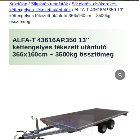
Kezdőlap
/
Síkplatós utánfutók
/
Sík platós, alsókerekes,
kéttengelyes, fékezett utánfutók
/ ALFA-T 43616AP.350 13″
kéttengelyes fékezett utánfutó 366x160cm – 3500kg
össztömeg
ALFA-T 43616AP.350 13″
kéttengelyes fékezett utánfutó
366x160cm – 3500kg össztömeg