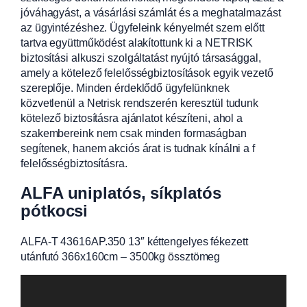
jóváhagyást, a vásárlási számlát és a meghatalmazást
az ügyintézéshez. Ügyfeleink kényelmét szem előtt
tartva együttműködést alakítottunk ki a NETRISK
biztosítási alkuszi szolgáltatást nyújtó társasággal,
amely a kötelező felelősségbiztosítások egyik vezető
szereplője. Minden érdeklődő ügyfelünknek
közvetlenül a Netrisk rendszerén keresztül tudunk
kötelező biztosításra ajánlatot készíteni, ahol a
szakembereink nem csak minden formaságban
segítenek, hanem akciós árat is tudnak kínálni a f
felelősségbiztosításra.
ALFA uniplatós, síkplatós
pótkocsi
ALFA-T 43616AP.350 13″ kéttengelyes fékezett
utánfutó 366x160cm – 3500kg össztömeg
Videólejátszó