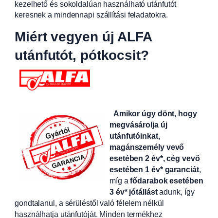
kezelhető és sokoldalúan használható utánfutót
keresnek a mindennapi szállítási feladatokra.
Miért vegyen új ALFA
utánfutót, pótkocsit?
Amikor úgy dönt, hogy
megvásárolja új
utánfutóinkat,
magánszemély vevő
esetében 2 év*, cég vevő
esetében 1 év* garanciát
,
míg a
fődarabok esetében
3 év* jótállást
adunk, így
gondtalanul, a sérüléstől való félelem nélkül
használhatja utánfutóját. Minden termékhez