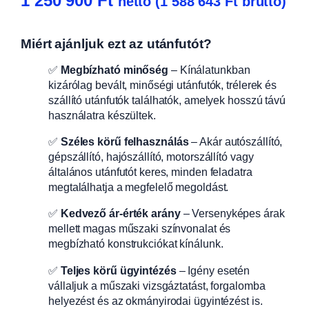
1 250 900
Ft
nettó (
1 588 643
Ft
bruttó)
Miért ajánljuk ezt az utánfutót?
✅
Megbízható minőség
– Kínálatunkban
kizárólag bevált, minőségi utánfutók, trélerek és
szállító utánfutók találhatók, amelyek hosszú távú
használatra készültek.
✅
Széles körű felhasználás
– Akár autószállító,
gépszállító, hajószállító, motorszállító vagy
általános utánfutót keres, minden feladatra
megtalálhatja a megfelelő megoldást.
✅
Kedvező ár-érték arány
– Versenyképes árak
mellett magas műszaki színvonalat és
megbízható konstrukciókat kínálunk.
✅
Teljes körű ügyintézés
– Igény esetén
vállaljuk a műszaki vizsgáztatást, forgalomba
helyezést és az okmányirodai ügyintézést is.