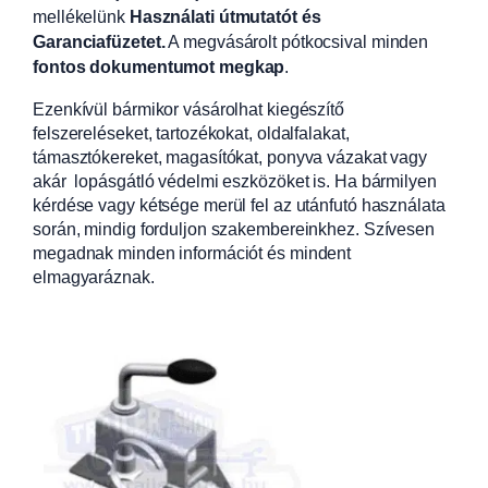
mellékelünk
Használati útmutatót és
Garanciafüzetet.
A
megvásárolt pótkocsival minden
fontos dokumentumot megkap
.
Ezenkívül bármikor vásárolhat kiegészítő
felszereléseket, tartozékokat, oldalfalakat,
támasztókereket, magasítókat, ponyva vázakat vagy
akár lopásgátló védelmi eszközöket is. Ha bármilyen
kérdése vagy kétsége merül fel az utánfutó használata
során, mindig forduljon szakembereinkhez. Szívesen
megadnak minden információt és mindent
elmagyaráznak.