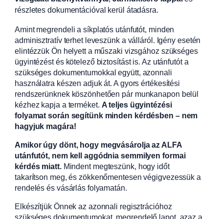
részletes dokumentációval kerül átadásra.
Amint megrendeli a síkplatós utánfutót, minden
adminisztratív terhet leveszünk a válláról. Igény esetén
elintézzük Ön helyett a műszaki vizsgához szükséges
ügyintézést és kötelező biztosítást is. Az utánfutót a
szükséges dokumentumokkal együtt, azonnali
használatra készen adjuk át. A gyors értékesítési
rendszerünknek köszönhetően pár munkanapon belül
kézhez kapja a terméket.
A teljes ügyintézési
folyamat során segítünk minden kérdésben – nem
hagyjuk magára!
Amikor úgy dönt, hogy megvásárolja az ALFA
utánfutót, nem kell aggódnia semmilyen formai
kérdés miatt.
Mindent megteszünk, hogy időt
takarítson meg, és zökkenőmentesen végigvezessük a
rendelés és vásárlás folyamatán.
Elkészítjük Önnek az azonnali regisztrációhoz
szükséges dokumentumokat, megrendelő lapot, azaz a