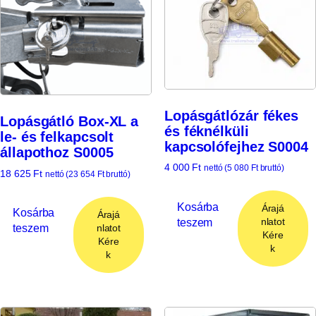
Lopásgátlózár fékes
Lopásgátló Box-XL a
és féknélküli
le- és felkapcsolt
kapcsolófejhez S0004
állapothoz S0005
4 000
Ft
nettó (
5 080
Ft
bruttó)
18 625
Ft
nettó (
23 654
Ft
bruttó)
Kosárba
Árajá
Kosárba
Árajá
teszem
nlatot
teszem
nlatot
Kére
Kére
k
k