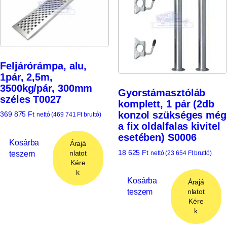
Feljárórámpa, alu,
1pár, 2,5m,
3500kg/pár, 300mm
Gyorstámasztóláb
széles T0027
komplett, 1 pár (2db
konzol szükséges még
369 875
Ft
nettó (
469 741
Ft
bruttó)
a fix oldalfalas kivitel
esetében) S0006
Kosárba
Árajá
18 625
Ft
teszem
nlatot
nettó (
23 654
Ft
bruttó)
Kére
k
Kosárba
Árajá
teszem
nlatot
Kére
k