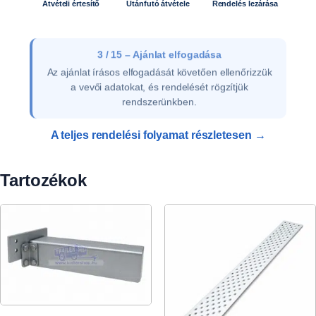
Átvételi értesítő
Utánfutó átvétele
Rendelés lezárása
3 / 15 – Ajánlat elfogadása
Az ajánlat írásos elfogadását követően ellenőrizzük
a vevői adatokat, és rendelését rögzítjük
rendszerünkben.
A teljes rendelési folyamat részletesen →
Tartozékok