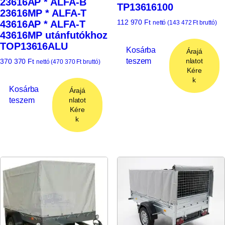
23616AP * ALFA-B
TP13616100
23616MP * ALFA-T
112 970
Ft
43616AP * ALFA-T
nettó (
143 472
Ft
bruttó)
43616MP utánfutókhoz
TOP13616ALU
Kosárba
Árajá
teszem
nlatot
370 370
Ft
nettó (
470 370
Ft
bruttó)
Kére
k
Kosárba
Árajá
teszem
nlatot
Kére
k