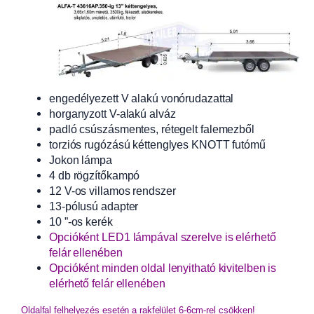
engedélyezett V alakú vonórudazattal
horganyzott V-alakú alváz
padló csúszásmentes, rétegelt falemezből
torziós rugózású kéttenglyes KNOTT futómű
Jokon lámpa
4 db rögzítőkampó
12 V-os villamos rendszer
13-pólusú adapter
10 ”-os kerék
Opcióként LED1 lámpával szerelve is elérhető
felár ellenében
Opcióként minden oldal lenyitható kivitelben is
elérhető felár ellenében
Oldalfal felhelyezés esetén a rakfelület 6-6cm-rel csökken!