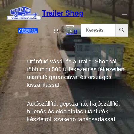
Ugrás
a
Trailer Shop
tartalomhoz
0
Utánfutó vásárlás a Trailer Shopnál –
több mint 500 új fékezett és fékezetlen
utánfutó garanciával és országos
kiszállítással.
Autószállító, gépszállító, hajószállító,
billenős és oldalafalas utánfutók
készletről, szakértő tanácsadással.