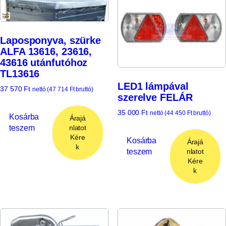
Laposponyva, szürke
ALFA 13616, 23616,
43616 utánfutóhoz
TL13616
LED1 lámpával
37 570
Ft
nettó (
47 714
Ft
bruttó)
szerelve FELÁR
35 000
Ft
nettó (
44 450
Ft
bruttó)
Kosárba
Árajá
teszem
nlatot
Kére
Kosárba
Árajá
k
teszem
nlatot
Kére
k