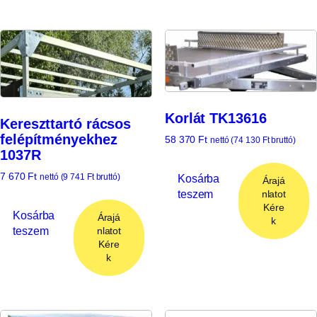
Korlát TK13616
Kereszttartó rácsos
felépítményekhez
58 370
Ft
nettó (
74 130
Ft
bruttó)
1037R
7 670
Ft
nettó (
9 741
Ft
bruttó)
Kosárba
Árajá
teszem
nlatot
Kére
Kosárba
Árajá
k
teszem
nlatot
Kére
k