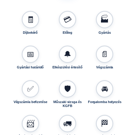
🧾
💳
🏭
Díjbekérő
Előleg
Gyártás
📅
🔔
📄
Gyártási határidő
Elkészülési értesítő
Végszámla
✅
🛡️
🚘
Végszámla befizetése
Műszaki vizsga és
Forgalomba helyezés
KGFB
📨
🚛
🏁