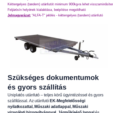
Kéttengelyes (tandem) utánfutót minimum 900kg-ra lehet visszaminősíten
Feljárósín helyének kialakitása, beépítése megoldható
Jelmagyarázat:
"ALFA-T" jelölés - kéttengelyes (tandem) utánfutó
Szükséges dokumentumok
és gyors szállítás
Uniplatós utánfutó – teljes körű ügyintézéssel és gyors
szállítással. Az utánfutó
EK-Megfelelősségi
nyilatkozattal, Műszaki adatlappal, Műszaki
vizsgálati bizonyítvánnyal
,
Járműkísérő lappal
és