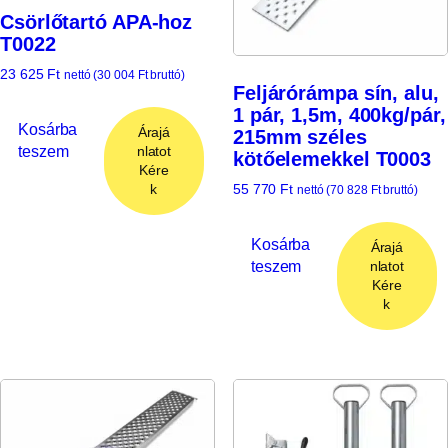
Csörlőtartó APA-hoz
T0022
23 625
Ft
nettó (
30 004
Ft
bruttó)
Feljárórámpa sín, alu,
1 pár, 1,5m, 400kg/pár,
Kosárba
Árajá
215mm széles
teszem
nlatot
kötőelemekkel T0003
Kére
k
55 770
Ft
nettó (
70 828
Ft
bruttó)
Kosárba
Árajá
teszem
nlatot
Kére
k