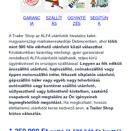
GARANC
SZÁLLÍT
ÜGYINTÉ
SEGÍTÜN
IA
ÁS
ZÉS
K
A Trailer Shop az ALFA utánfutók hivatalos kelet-
magyarországi márkakereskedője Debrecenben, ahol
több
mint 500 féle elérhető utánfutó közül választhat
.
Kínálatunkban kizárólag minőségi, gyári garanciával
rendelkező ALFA utánfutók találhatók, teljes körű
ügyintézéssel és országos szállítással.
Legyen az fék nélküli
áruszállító utánfutó, hajószállító, csónakszállító vagy
éppen motorszállító tréler, fékezett síkplatós utánfutó,
gépszállító tréler vagy egyéb nagy teherbírású
autószállító vagy konténer szállító utánfutó,
süllyeszthető vagy billenthető kivitelben, szakértő
csapatunk segít megtalálni az Ön igényeinek
legmegfelelőbb megoldást.
Ha megbízható, hosszú
élettartamú utánfutót keres kedvező áron,
a Trailer Shop
biztos választás.