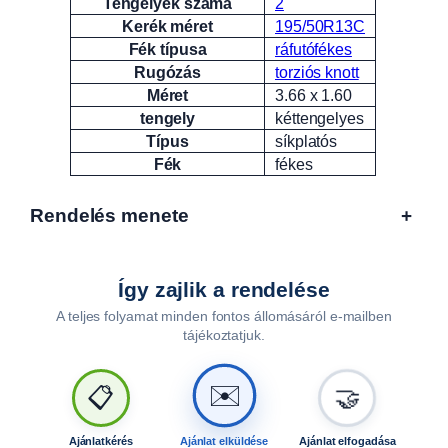
Tengelyek száma
2
Kerék méret
195/50R13C
Fék típusa
ráfutófékes
Rugózás
torziós knott
Méret
3.66 x 1.60
tengely
kéttengelyes
Típus
síkplatós
Fék
fékes
Rendelés menete
+
Így zajlik a rendelése
A teljes folyamat minden fontos állomásáról e-mailben
tájékoztatjuk.
🤝
📋
✉️
Ajánlatkérés
Ajánlat elküldése
Ajánlat elfogadása