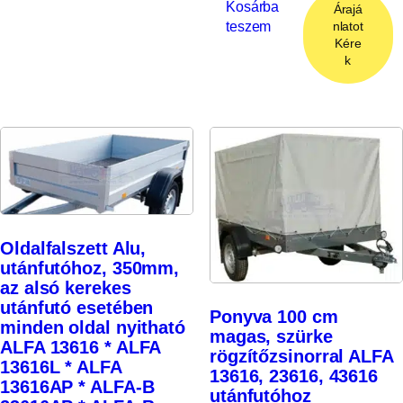
Kosárba
Árajá
teszem
nlatot
Kére
k
Oldalfalszett Alu,
utánfutóhoz, 350mm,
az alsó kerekes
utánfutó esetében
Ponyva 100 cm
minden oldal nyitható
magas, szürke
ALFA 13616 * ALFA
rögzítőzsinorral ALFA
13616L * ALFA
13616, 23616, 43616
13616AP * ALFA-B
utánfutóhoz