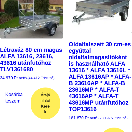
Oldalfalszett 30 cm-es
Létraváz 80 cm magas
egyúttal
ALFA 13616, 23616,
oldalfalmagasítóként
43616 utánfutóhoz
is használható ALFA
TLV1361680
13616 * ALFA 13616L *
ALFA 13616AP * ALFA-
34 970
Ft
nettó (
44 412
Ft
bruttó)
B 23616AP * ALFA-B
23616MP * ALFA-T
Kosárba
Árajá
43616AP * ALFA-T
teszem
nlatot
43616MP utánfutóhoz
Kére
TOP13616
k
181 870
Ft
nettó (
230 975
Ft
bruttó)