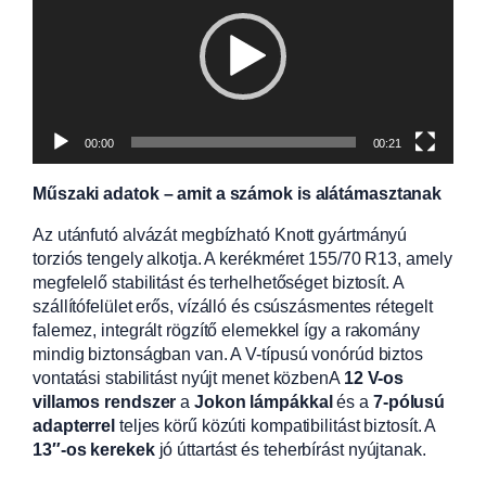
00:00
00:21
Műszaki adatok – amit a számok is alátámasztanak
Az utánfutó alvázát megbízható Knott gyártmányú
torziós tengely alkotja. A kerékméret 155/70 R13, amely
megfelelő stabilitást és terhelhetőséget biztosít. A
szállítófelület erős, vízálló és csúszásmentes rétegelt
falemez, integrált rögzítő elemekkel így a rakomány
mindig biztonságban van. A V-típusú vonórúd biztos
vontatási stabilitást nyújt menet közbenA
12 V-os
villamos rendszer
a
Jokon lámpákkal
és a
7-pólusú
adapterrel
teljes körű közúti kompatibilitást biztosít. A
13″-os kerekek
jó úttartást és teherbírást nyújtanak.