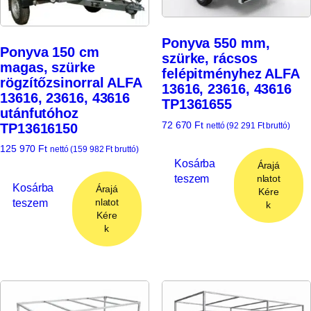
Ponyva 550 mm,
Ponyva 150 cm
szürke, rácsos
magas, szürke
felépitményhez ALFA
rögzítőzsinorral ALFA
13616, 23616, 43616
13616, 23616, 43616
TP1361655
utánfutóhoz
72 670
Ft
TP13616150
nettó (
92 291
Ft
bruttó)
125 970
Ft
nettó (
159 982
Ft
bruttó)
Kosárba
Árajá
teszem
nlatot
Kosárba
Árajá
Kére
teszem
nlatot
k
Kére
k