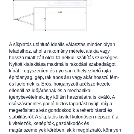
A síkplatós utánfutó ideális választás minden olyan
feladathoz, ahol a rakomány mérete, alakja vagy
hossza miatt zárt oldalfal nélküli szállítás szükséges.
Nyitott kialakítása maximális rakodási szabadságot
kínál – egyszerűen és gyorsan elhelyezhető rajta
építőanyag, gép, raklapos áru vagy akár hosszú fém-
és faelemek is. Erős, horganyzott acélszerkezete
ellenáll az időjárásnak és a mechanikai
igénybevételnek, így kültéri használatra is kiváló. A
csúszásmentes padló biztos tapadást nyújt, míg a
megerősített alváz gondoskodik a teherbírásról és
stabilitásról. A síkplatós kivitel különösen népszerű a
kivitelezők, kertépítők, gazdálkodók és
magánszemélyek körében, akik megbízható, könnyen