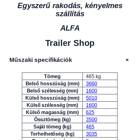
Egyszerű rakodás, kényelmes
szállítás
ALFA
Trailer Shop
+
Műszaki specifikációk
Tömeg
465 kg
Attribútumok
Érték
Belső hosszúság (mm)
3660
Belső szélesség (mm)
1600
Külső hosszúság (mm)
5010
Külső szélesség (mm)
1600
Külső magasság (mm)
625
Össztömeg (kg)
3500
Saját tömeg (kg)
465
Terhelhetőség (kg)
3035