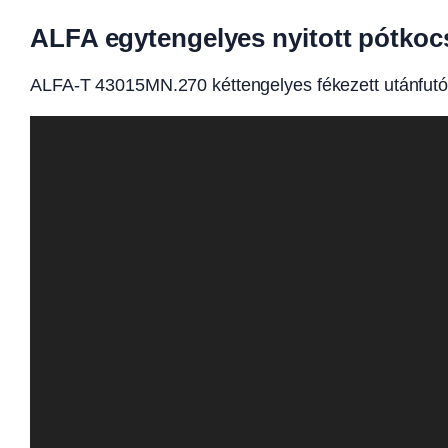
ALFA egytengelyes nyitott pótkoc
ALFA-T 43015MN.270 kéttengelyes fékezett utánfu
Videólejátszó