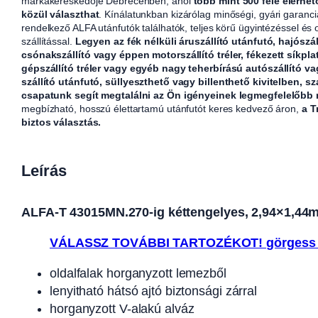
márkakereskedője Debrecenben, ahol
több mint 500 féle elérhet
közül választhat
. Kínálatunkban kizárólag minőségi, gyári garanci
rendelkező ALFA utánfutók találhatók, teljes körű ügyintézéssel és
szállítással.
Legyen az fék nélküli áruszállító utánfutó, hajószál
csónakszállító vagy éppen motorszállító tréler, fékezett síkpla
gépszállító tréler vagy egyéb nagy teherbírású autószállító v
szállító utánfutó, süllyeszthető vagy billenthető kivitelben, sz
csapatunk segít megtalálni az Ön igényeinek legmegfelelőbb
megbízható, hosszú élettartamú utánfutót keres kedvező áron,
a T
biztos választás.
Leírás
ALFA-T 43015MN.270-ig kéttengelyes, 2,94×1,44m m
VÁLASSZ TOVÁBBI TARTOZÉKOT! görgess 
oldalfalak horganyzott lemezből
lenyitható hátsó ajtó biztonsági zárral
horganyzott V-alakú alváz