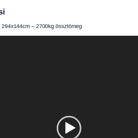
si
tó 294x144cm – 2700kg össztömeg