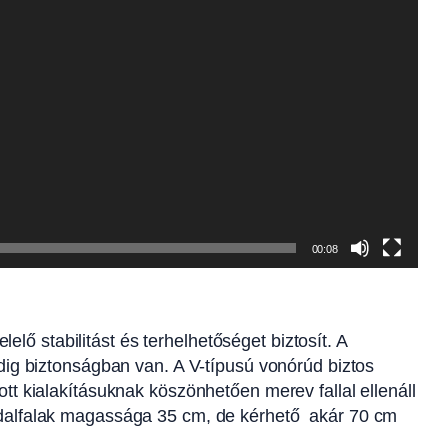
00:08
ő stabilitást és terhelhetőséget biztosít. A
ndig biztonságban van. A V-típusú vonórúd biztos
ott kialakításuknak köszönhetően merev fallal ellenáll
 oldalfalak magassága 35 cm, de kérhető akár 70 cm