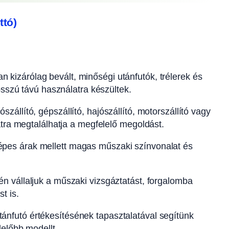
ttó)
n kizárólag bevált, minőségi utánfutók, trélerek és
osszú távú használatra készültek.
szállító, gépszállító, hajószállító, motorszállító vagy
atra megtalálhatja a megfelelő megoldást.
pes árak mellett magas műszaki színvonalat és
n vállaljuk a műszaki vizsgáztatást, forgalomba
t is.
ánfutó értékesítésének tapasztalatával segítünk
előbb modellt.