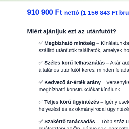
910 900
Ft
nettó (
1 156 843
Ft
bru
Miért ajánljuk ezt az utánfutót?
✅
Megbízható minőség
– Kínálatunkba
szállító utánfutók találhatók, amelyek h
✅
Széles körű felhasználás
– Akár autó
általános utánfutót keres, minden felad
✅
Kedvező ár-érték arány
– Versenyké
megbízható konstrukciókat kínálunk.
✅
Teljes körű ügyintézés
– Igény eseté
helyezést és az okmányirodai ügyintézés
✅
Szakértő tanácsadás
– Több száz ut
kiválasztani az Ön igényeinek legmegfel