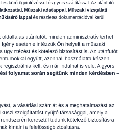
eljes körű ügyintézéssel és gyors szállítással. Az utánfutó
atkozattal, Műszaki adatlappal, Műszaki vizsgálati
űkísérő lappal
és részletes dokumentációval kerül
oldalfalas utánfutót, minden adminisztratív terhet
. Igény esetén elintézzük Ön helyett a műszaki
ügyintézést és kötelező biztosítást is. Az utánfutót
ntumokkal együtt, azonnali használatra készen
regisztrálnia kell, és már indulhat is vele. A gyors
ézési folyamat során segítünk minden kérdésben –
yást, a vásárlási számlát és a meghatalmazást az
kuszi szolgáltatást nyújtó társasággal, amely a
 rendszerén keresztül tudunk kötelező biztosításra
k kínálni a felelősségbiztosításra.