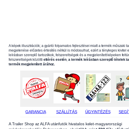
A képek illusztrációk; a gyártó folyamatos fejlesztései miatt a termék műszaki t
megjelenése előzetes értesítés nélkül is módosulhat, ezért a tényleges kivitel e
leírásban szereplő tartozékok, felszereltségek és a megjelenített képeken feltün
felszereltségek közötti
eltérés esetén
,
a termék leírásban szereplő tételek t
termék megjelenített árához.
GARANCIA
SZÁLLÍTÁS
ÜGYINTÉZÉS
SEGÍ
A Trailer Shop az ALFA utánfutók hivatalos kelet-magyarországi