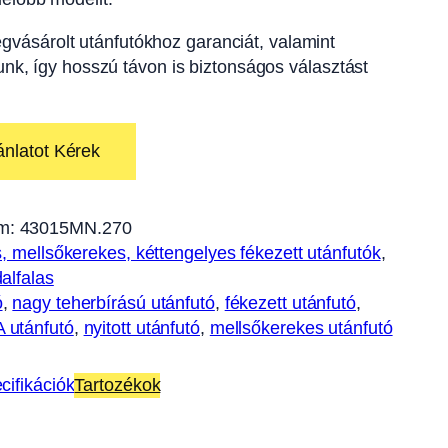
gvásárolt utánfutókhoz garanciát, valamint
tunk, így hosszú távon is biztonságos választást
ánlatot Kérek
m:
43015MN.270
s, mellsőkerekes, kéttengelyes fékezett utánfutók
, 
alfalas
ó
, 
nagy teherbírású utánfutó
, 
fékezett utánfutó
, 
 utánfutó
, 
nyitott utánfutó
, 
mellsőkerekes utánfutó
cifikációk
Tartozékok