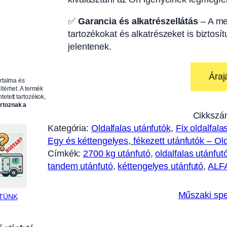
✅
Garancia és alkatrészellátás
– A me
tartozékokat és alkatrészeket is biztosí
jelentenek.
Áraj
artalma és
ltérhet. A termék
tetett tartozékok,
artoznak a
Cikkszá
Kategória:
Oldalfalas utánfutók
, 
Fix oldalfala
Egy és kéttengelyes, fékezett utánfutók – Old
Címkék:
2700 kg utánfutó
, 
oldalfalas utánfut
tandem utánfutó
, 
kéttengelyes utánfutó
, 
ALFA
Műszaki spe
TÜNK