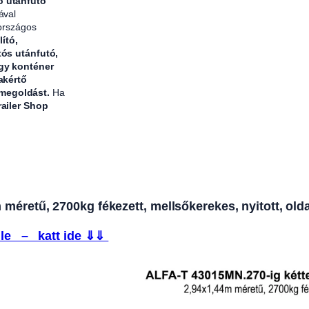
ő utánfutó
ával
 országos
lító,
tós utánfutó,
agy konténer
akértő
 megoldást.
Ha
railer Shop
éretű, 2700kg fékezett, mellsőkerekes, nyitott, olda
le – katt ide ⇓⇓