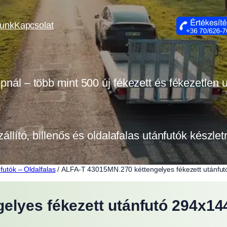
lunk
Kapcsolat
opnál – több mint 500 új fékezett és fékezetlen
zállító, billenős és oldalafalas utánfutók készle
futók – Oldalfalas
/ ALFA-T 43015MN.270 kéttengelyes fékezett utánf
elyes fékezett utánfutó 294x1