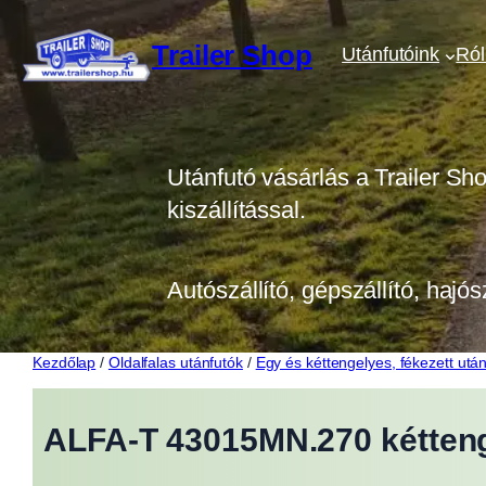
Ugrás
a
Trailer Shop
Utánfutóink
Ró
tartalomhoz
Utánfutó vásárlás a Trailer Sh
kiszállítással.
Autószállító, gépszállító, hajós
Kezdőlap
/
Oldalfalas utánfutók
/
Egy és kéttengelyes, fékezett után
ALFA-T 43015MN.270 kétteng