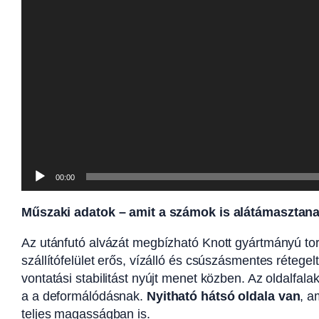
00:00
Műszaki adatok – amit a számok is alátámasztan
Az utánfutó alvázát megbízható Knott gyártmányú torz
szállítófelület erős, vízálló és csúszásmentes rétege
vontatási stabilitást nyújt menet közben. Az oldalfal
a a deformálódásnak.
Nyitható hátsó oldala van
, a
teljes magasságban is.