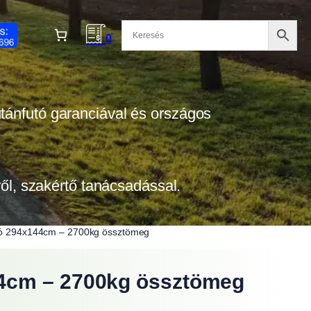
0
 utánfutó garanciával és országos
tről, szakértő tanácsadással.
utó 294x144cm – 2700kg össztömeg
44cm – 2700kg össztömeg