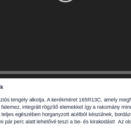
ak
iós tengely alkotja. A kerékméret 165R13C, amely megfelel
lt falemez, integrált rögzítő elemekkel így a rakomány mi
ak teljes egészében horganyzott acélból készülnek, bordáz
mi pár perc alatt lehetővé teszi a be- és kirakodást! Az