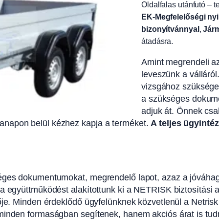
Oldalfalas utánfutó – t
EK-Megfelelőségi nyil
bizonyítvánnyal
,
Járm
átadásra.
Amint megrendeli az 
leveszünk a válláról
vizsgához szükséges 
a szükséges dokume
adjuk át. Önnek csak 
anapon belül kézhez kapja a terméket.
A teljes ügyint
séges dokumentumokat, megrendelő lapot, azaz a jóváhag
a együttműködést alakítottunk ki a NETRISK biztosítási al
ője. Minden érdeklődő ügyfelünknek közvetlenül a Netrisk
minden formaságban segítenek, hanem akciós árat is tudna