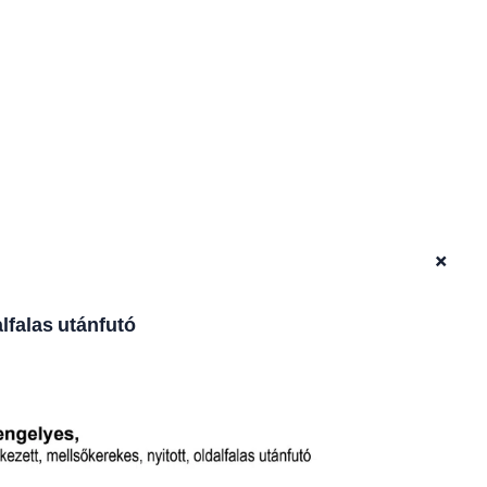
+
lfalas utánfutó