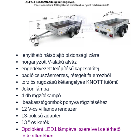
lenyitható hátsó ajtó biztonsági zárral
horganyzott V-alakú alváz
engedélyezett felépítésű kapcsolófej
padló csúszásmentes, rétegelt falemezből
torziós rugózású kéttengelyes KNOTT futómű
Jokon lámpa
4 db rögzítőkampó
beakasztógombok ponyva rögzítéséhez
12 V-os villamos rendszer
13-pólusú adapter
13 ”-os kerék
Opcióként LED1 lámpával szerelve is elérhető
felár ellenében