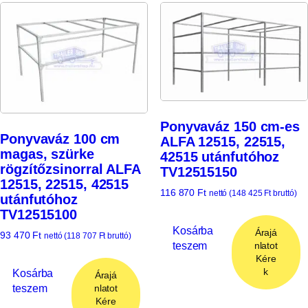
Ponyvaváz 150 cm-es
Ponyvaváz 100 cm
ALFA 12515, 22515,
magas, szürke
42515 utánfutóhoz
rögzítőzsinorral ALFA
TV12515150
12515, 22515, 42515
116 870
Ft
nettó (
148 425
Ft
bruttó)
utánfutóhoz
TV12515100
Kosárba
Árajá
93 470
Ft
nettó (
118 707
Ft
bruttó)
teszem
nlatot
Kére
k
Kosárba
Árajá
teszem
nlatot
Kére