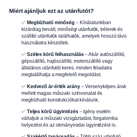
Miért ajánljuk ezt az utánfutót?
✅
Megbízható minőség
– Kínálatunkban
kizárólag bevált, minőségi utánfutók, trélerek és
szállító utánfutók találhatók, amelyek hosszú távú
használatra készültek.
✅
Széles körű felhasználás
– Akár autószállító,
gépszállító, hajószállító, motorszállító vagy
általános utánfutót keres, minden feladatra
megtalálhatja a megfelelő megoldást.
✅
Kedvező ár-érték arány
– Versenyképes árak
mellett magas műszaki színvonalat és
megbízható konstrukciókat kínálunk.
✅
Teljes körű ügyintézés
– Igény esetén
vállaljuk a műszaki vizsgáztatást, forgalomba
helyezést és az okmányirodai ügyintézést is.
✅
Szakértő tanácsadás
– Több száz utánfutó