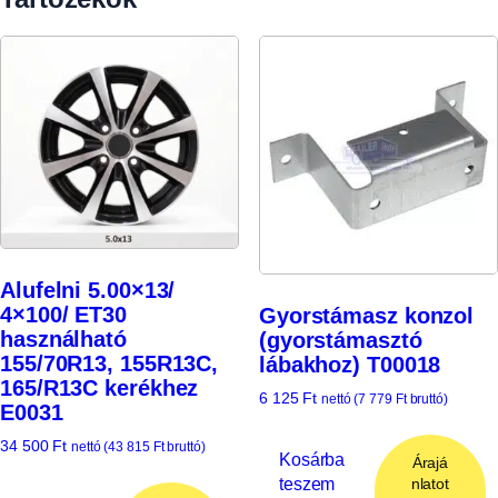
Alufelni 5.00×13/
4×100/ ET30
Gyorstámasz konzol
használható
(gyorstámasztó
155/70R13, 155R13C,
lábakhoz) T00018
165/R13C kerékhez
6 125
Ft
nettó (
7 779
Ft
bruttó)
E0031
34 500
Ft
nettó (
43 815
Ft
bruttó)
Kosárba
Árajá
teszem
nlatot