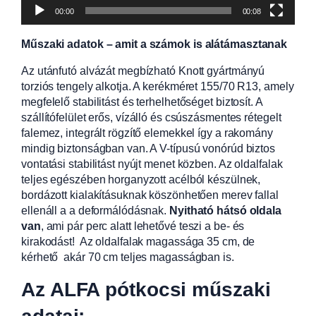
00:00
00:08
Műszaki adatok – amit a számok is alátámasztanak
Az utánfutó alvázát megbízható Knott gyártmányú
torziós tengely alkotja. A kerékméret 155/70 R13, amely
megfelelő stabilitást és terhelhetőséget biztosít. A
szállítófelület erős, vízálló és csúszásmentes rétegelt
falemez, integrált rögzítő elemekkel így a rakomány
mindig biztonságban van. A V-típusú vonórúd biztos
vontatási stabilitást nyújt menet közben. Az oldalfalak
teljes egészében horganyzott acélból készülnek,
bordázott kialakításuknak köszönhetően merev fallal
ellenáll a a deformálódásnak.
Nyitható hátsó oldala
van
, ami pár perc alatt lehetővé teszi a be- és
kirakodást! Az oldalfalak magassága 35 cm, de
kérhető akár 70 cm teljes magasságban is.
Az ALFA pótkocsi műszaki