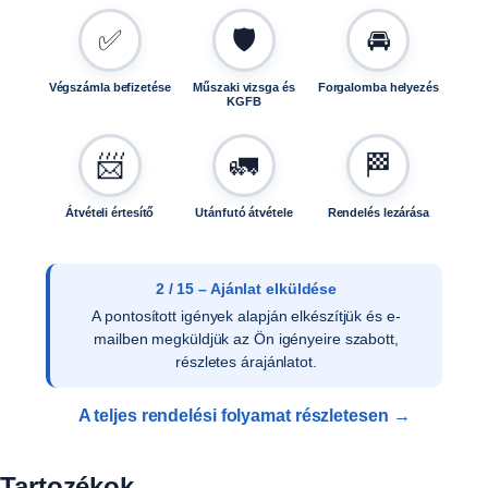
✅
🛡️
🚘
Végszámla befizetése
Műszaki vizsga és
Forgalomba helyezés
KGFB
📨
🚛
🏁
Átvételi értesítő
Utánfutó átvétele
Rendelés lezárása
3 / 15 – Ajánlat elfogadása
Az ajánlat írásos elfogadását követően ellenőrizzük
a vevői adatokat, és rendelését rögzítjük
rendszerünkben.
A teljes rendelési folyamat részletesen →
Tartozékok