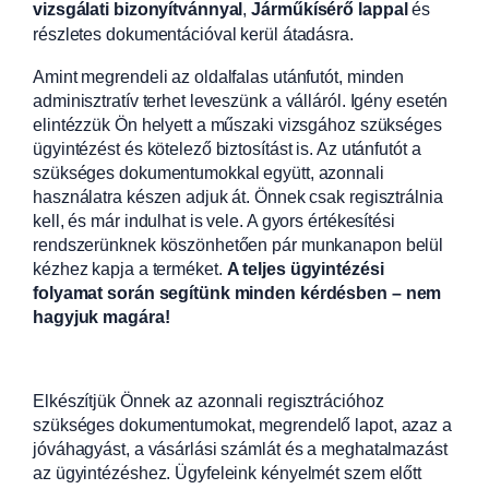
vizsgálati bizonyítvánnyal
,
Járműkísérő lappal
és
részletes dokumentációval kerül átadásra.
Amint megrendeli az oldalfalas utánfutót, minden
adminisztratív terhet leveszünk a válláról. Igény esetén
elintézzük Ön helyett a műszaki vizsgához szükséges
ügyintézést és kötelező biztosítást is. Az utánfutót a
szükséges dokumentumokkal együtt, azonnali
használatra készen adjuk át. Önnek csak regisztrálnia
kell, és már indulhat is vele. A gyors értékesítési
rendszerünknek köszönhetően pár munkanapon belül
kézhez kapja a terméket.
A teljes ügyintézési
folyamat során segítünk minden kérdésben – nem
hagyjuk magára!
Elkészítjük Önnek az azonnali regisztrációhoz
szükséges dokumentumokat, megrendelő lapot, azaz a
jóváhagyást, a vásárlási számlát és a meghatalmazást
az ügyintézéshez. Ügyfeleink kényelmét szem előtt