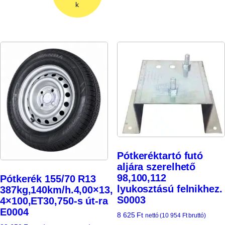
k
Pótkeréktartó futó
aljára szerelhető
98,100,112
Pótkerék 155/70 R13
lyukosztású felnikhez.
387kg,140km/h.4,00×13,
S0003
4×100,ET30,750-s út-ra
E0004
8 625
Ft
nettó (
10 954
Ft
bruttó)