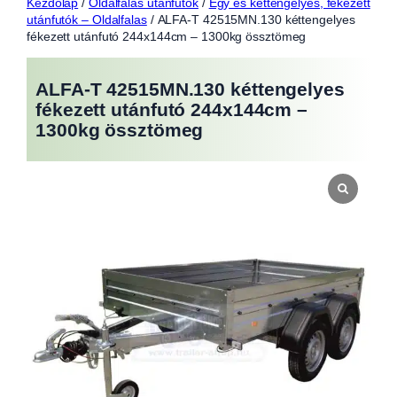
Kezdőlap
/
Oldalfalas utánfutók
/
Egy és kéttengelyes, fékezett
utánfutók – Oldalfalas
/ ALFA-T 42515MN.130 kéttengelyes
fékezett utánfutó 244x144cm – 1300kg össztömeg
ALFA-T 42515MN.130 kéttengelyes
fékezett utánfutó 244x144cm –
1300kg össztömeg