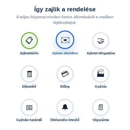
Így zajlik a rendelése
A teljes folyamat minden fontos állomásáról e-mailben
tájékoztatjuk.
🤝
📋
✉️
Ajánlatkérés
Ajánlat elküldése
Ajánlat elfogadása
🧾
💳
🏭
Díjbekérő
Előleg
Gyártás
📅
🔔
📄
Gyártási határidő
Elkészülési értesítő
Végszámla