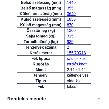
Belső szélesség (mm)
1440
Belső magasság (mm)
355
Külső hosszúság (mm)
3640
Külső szélesség (mm)
1850
Külső magasság (mm)
870
Össztömeg (kg)
1300
Saját tömeg (kg)
315
Terhelhetőség (kg)
985
Tengelyek száma
2
Kerék méret
155/70R13
Fék típusa
ráfutófékes
Rugózás
torziós knott
Méret
2.44 x 1.44
tengely
kéttengelyes
Típus
oldalfalas
Fék
fékes
Rendelés menete
+