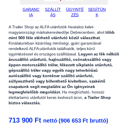
GARANC
SZÁLLÍT
ÜGYINTÉ
SEGÍTÜN
IA
ÁS
ZÉS
K
A Trailer Shop az ALFA utánfutók hivatalos kelet-
magyarországi márkakereskedője Debrecenben, ahol
több
mint 500 féle elérhető utánfutó közül választhat
.
Kínálatunkban kizárólag minőségi, gyári garanciával
rendelkező ALFA utánfutók találhatók, teljes körű
ügyintézéssel és országos szállítással.
Legyen az fék nélküli
áruszállító utánfutó, hajószállító, csónakszállító vagy
éppen motorszállító tréler, fékezett síkplatós utánfutó,
gépszállító tréler vagy egyéb nagy teherbírású
autószállító vagy konténer szállító utánfutó,
süllyeszthető vagy billenthető kivitelben, szakértő
csapatunk segít megtalálni az Ön igényeinek
legmegfelelőbb megoldást.
Ha megbízható, hosszú
élettartamú utánfutót keres kedvező áron,
a Trailer Shop
biztos választás.
713 900
Ft
nettó (
906 653
Ft
bruttó)