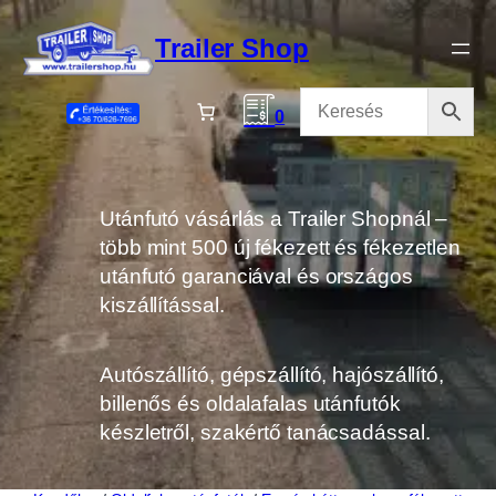
Ugrás
a
Trailer Shop
tartalomhoz
0
Utánfutó vásárlás a Trailer Shopnál –
több mint 500 új fékezett és fékezetlen
utánfutó garanciával és országos
kiszállítással.
Autószállító, gépszállító, hajószállító,
billenős és oldalafalas utánfutók
készletről, szakértő tanácsadással.