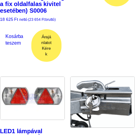
a fix oldalfalas kivitel
esetében) S0006
18 625
Ft
nettó (
23 654
Ft
bruttó)
Kosárba
Árajá
teszem
nlatot
Kére
k
LED1 lámpával