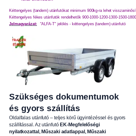
Kéttengelyes (tandem) utánfutókat minimum 900kg-ra lehet visszaminősít
Kéttengelyes fékes utánfutók rendelhetők 900-1000-1200-1300-1500-18
Jelmagyarázat:
"ALFA-T" jelölés - kéttengelyes (tandem) utánfutó
Szükséges dokumentumok
és gyors szállítás
Oldalfalas utánfutó – teljes körű ügyintézéssel és gyors
szállítással. Az utánfutó
EK-Megfelelőségi
nyilatkozattal, Műszaki adatlappal, Műszaki