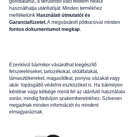
gondtalanul, a sérüléstől való félelem nélkül
használhatja utánfutóját. Minden termékhez
mellékelünk
Használati útmutatót és
Garanciafüzetet.
A
megvásárolt pótkocsival minden
fontos dokumentumot megkap
.
Ezenkívül bármikor vásárolhat kiegészítő
felszereléseket, tartozékokat, oldalfalakat,
támasztókereket, magasítókat, ponyva vázakat vagy
akár lopásgátló védelmi eszközöket is. Ha bármilyen
kérdése vagy kétsége merül fel az utánfutó használata
során, mindig forduljon szakembereinkhez. Szívesen
megadnak minden információt és mindent
elmagyaráznak.