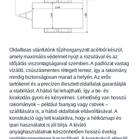
Oldalfalas utánfutónk tűzihorganyzott acélból készül,
amely maximális védelmet nyújt a rozsdával
és az
időjárás viszontagságaival szemben. A padlózat vastag
vízálló, csúszásm
entes rétegelt lemez, így a rakomány
mindig biztonságosan marad a helyén. Az erős
tartókeret és a precízen illes
ztett oldalfalak garantálják
a stabilitást. A
hátsó fal lehajtható, így a be- és
kirakodás gyors és kényelmes. Lehetőség van hosszú
rakományok – például faany
ag vagy csövek –
szállítására is, a hátsó oldalfalak eltávolításával. A
konstrukció úgy lett kialakítva, hogy a hétköznapi és
ipari használatot is jól bírja. A kiváló
anyaghasználatnak köszönhetően hosszú évekig
problémamentesen használható. A konstrukció ellenáll