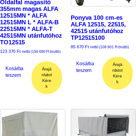
Oldalfal magasító
355mm magas ALFA
12515MN * ALFA
Ponyva 100 cm-es
12515MN L * ALFA-B
ALFA 12515, 22515,
22515MN * ALFA-T
42515 utánfutóhoz
42515MN utánfutóhoz
TP12515100
TO12515
85 670
Ft
nettó (
108 801
Ft
bruttó)
123 370
Ft
nettó (
156 680
Ft
bruttó)
Kosárba
Árajá
Kosárba
Árajá
teszem
nlatot
teszem
nlatot
Kére
Kére
k
k