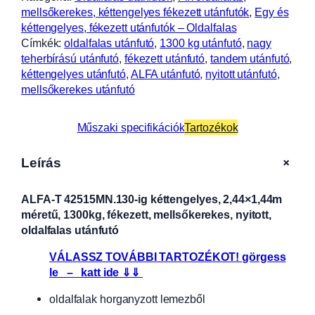
mellsőkerekes, kéttengelyes fékezett utánfutók
, 
Egy és
kéttengelyes, fékezett utánfutók – Oldalfalas
Címkék:
oldalfalas utánfutó
, 
1300 kg utánfutó
, 
nagy
teherbírású utánfutó
, 
fékezett utánfutó
, 
tandem utánfutó
, 
kéttengelyes utánfutó
, 
ALFA utánfutó
, 
nyitott utánfutó
, 
mellsőkerekes utánfutó
Műszaki specifikációk
Tartozékok
+
Leírás
ALFA-T 42515MN.130-ig kéttengelyes, 2,44×1,44m
méretű, 1300kg, fékezett, mellsőkerekes, nyitott,
oldalfalas utánfutó
VÁLASSZ TOVÁBBI TARTOZÉKOT! görgess
le – katt ide ⇓⇓
oldalfalak horganyzott lemezből