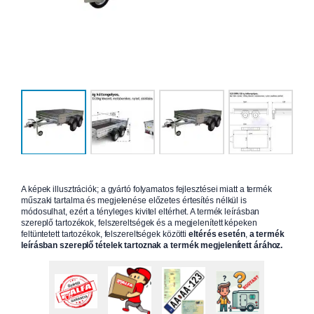
A képek illusztrációk; a gyártó folyamatos fejlesztései miatt a termék
műszaki tartalma és megjelenése előzetes értesítés nélkül is
módosulhat, ezért a tényleges kivitel eltérhet. A termék leírásban
szereplő tartozékok, felszereltségek és a megjelenített képeken
feltüntetett tartozékok, felszereltségek közötti
eltérés esetén
,
a termék
leírásban szereplő tételek tartoznak a termék megjelenített árához.