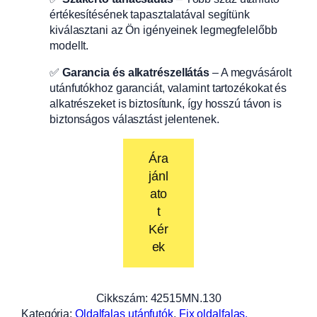
értékesítésének tapasztalatával segítünk
kiválasztani az Ön igényeinek legmegfelelőbb
modellt.
✅
Garancia és alkatrészellátás
– A megvásárolt
utánfutókhoz garanciát, valamint tartozékokat és
alkatrészeket is biztosítunk, így hosszú távon is
biztonságos választást jelentenek.
Ára
jánl
ato
t
Kér
ek
Cikkszám:
42515MN.130
Kategória:
Oldalfalas utánfutók
, 
Fix oldalfalas,