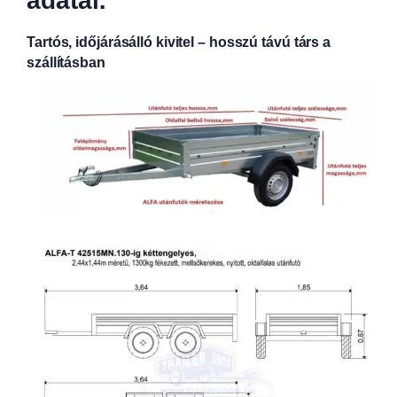
adatai:
Tartós, időjárásálló kivitel – hosszú távú társ a
szállításban