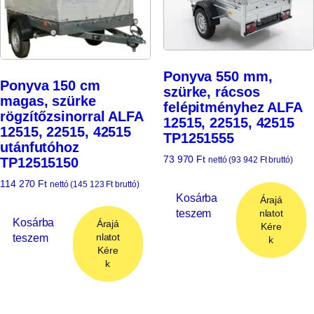
Ponyva 550 mm,
Ponyva 150 cm
szürke, rácsos
magas, szürke
felépitményhez ALFA
rögzítőzsinorral ALFA
12515, 22515, 42515
12515, 22515, 42515
TP1251555
utánfutóhoz
73 970
Ft
TP12515150
nettó (
93 942
Ft
bruttó)
114 270
Ft
nettó (
145 123
Ft
bruttó)
Kosárba
Árajá
teszem
nlatot
Kosárba
Árajá
Kére
teszem
nlatot
k
Kére
k