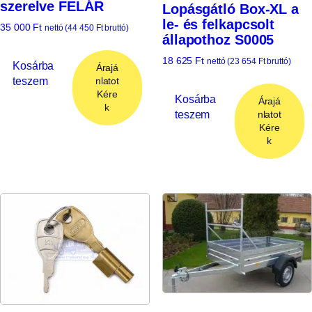
szerelve FELÁR
Lopásgátló Box-XL a
le- és felkapcsolt
35 000
Ft
nettó (
44 450
Ft
bruttó)
állapothoz S0005
18 625
Ft
nettó (
23 654
Ft
bruttó)
Kosárba
Árajá
teszem
nlatot
Kére
Kosárba
Árajá
k
teszem
nlatot
Kére
k