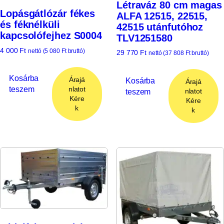
Létraváz 80 cm magas
Lopásgátlózár fékes
ALFA 12515, 22515,
és féknélküli
42515 utánfutóhoz
kapcsolófejhez S0004
TLV1251580
4 000
Ft
nettó (
5 080
Ft
bruttó)
29 770
Ft
nettó (
37 808
Ft
bruttó)
Kosárba
Árajá
Kosárba
Árajá
teszem
nlatot
teszem
nlatot
Kére
Kére
k
k