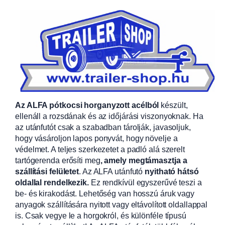
Az ALFA pótkocsi horganyzott acélból
készült,
ellenáll a rozsdának és az időjárási viszonyoknak. Ha
az utánfutót csak a szabadban tárolják, javasoljuk,
hogy vásároljon lapos ponyvát, hogy növelje a
védelmet. A teljes szerkezetet a padló alá szerelt
tartógerenda erősíti meg
, amely megtámasztja a
szállítási felületet
. Az ALFA utánfutó
nyitható hátsó
oldallal rendelkezik.
Ez rendkívül egyszerűvé teszi a
be- és kirakodást. Lehetőség van hosszú áruk vagy
anyagok szállítására nyitott vagy eltávolított oldallappal
is. Csak vegye le a horgokról, és különféle típusú