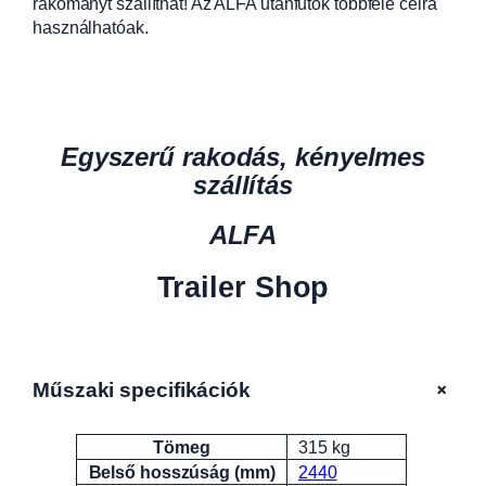
rakományt szállíthat! Az ALFA utánfutók többféle célra
használhatóak.
Egyszerű rakodás, kényelmes
szállítás
ALFA
Trailer Shop
+
Műszaki specifikációk
Tömeg
315 kg
Attribútumok
Érték
Belső hosszúság (mm)
2440