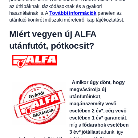
az úthibáknak, rázkódásoknak és a gyakori
használatnak is. A
További információk
panelen az
utánfutó konkrét műszaki méreteiről kap tájékoztatást.
Miért vegyen új ALFA
utánfutót, pótkocsit?
Amikor úgy dönt, hogy
megvásárolja új
utánfutóinkat,
magánszemély vevő
esetében 2 év*, cég vevő
esetében 1 év* garanciát
,
míg a
fődarabok esetében
3 év* jótállást
adunk, így