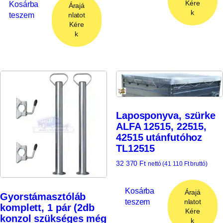
Kére
Kosárba
Árajá
k
teszem
nlatot
Kére
k
Laposponyva, szürke
ALFA 12515, 22515,
42515 utánfutóhoz
TL12515
32 370
Ft
nettó (
41 110
Ft
bruttó)
Kosárba
Árajá
Gyorstámasztóláb
teszem
nlatot
komplett, 1 pár (2db
Kére
konzol szükséges még
k