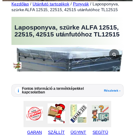
Kezdőlap
/
Utánfutó tartozékok
/
Ponyvák
/ Laposponyva,
szürke ALFA 12515, 22515, 42515 utánfutóhoz TL12515
Laposponyva, szürke ALFA 12515,
22515, 42515 utánfutóhoz TL12515
Fontos információ a termékképekkel
i
Részletek ›
kapcsolatban
GARAN
SZÁLLÍT
ÜGYINT
SEGÍTÜ