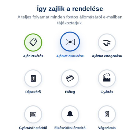
5
Így zajlik a rendelése
u
A teljes folyamat minden fontos állomásáról e-mailben
t
tájékoztatjuk.
á
n
✉️
📋
🤝
f
u
t
Ajánlatkérés
Ajánlat elküldése
Ajánlat elfogadása
ó
h
o
🧾
💳
🏭
z
T
Díjbekérő
Előleg
Gyártás
L
1
2
📅
🔔
📄
5
1
Gyártási határidő
Elkészülési értesítő
Végszámla
5
m