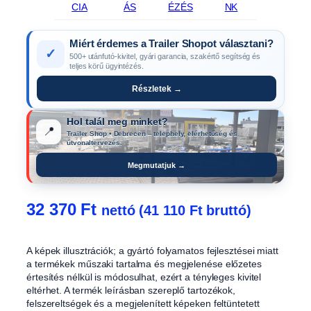
CIA
ÁS
ÉZÉS
NK
Miért érdemes a Trailer Shopot választani?
✓
500+ utánfutó-kivitel, gyári garancia, szakértő segítség és
teljes körű ügyintézés.
Részletek →
Hol talál meg minket?
📍
Trailer Shop • Debrecen – telephely, elérhetőség és
útvonaltervezés.
Megmutatjuk →
32 370
Ft
nettó (
41 110
Ft
bruttó)
A képek illusztrációk; a gyártó folyamatos fejlesztései miatt
a termékek műszaki tartalma és megjelenése előzetes
értesítés nélkül is módosulhat, ezért a tényleges kivitel
eltérhet. A termék leírásban szereplő tartozékok,
felszereltségek és a megjelenített képeken feltüntetett