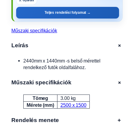
3. Gyártás
e
A
Teljes rendelési folyamat →
L
F
A
Műszaki specifikációk
1
2
+
Leírás
5
1
2440mm x 1440mm -s belső mérettel
5
rendelkező futók oldalfalához.
,
2
2
+
Műszaki specifikációk
5
1
Tömeg
3.00 kg
Attribútumok
Érték
5
Mérete (mm)
2500 x 1500
,
4
Rendelés menete
+
2
5
1