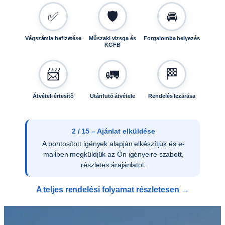
e
✅
🛡️
🚘
n
n
y
Végszámla befizetése
Műszaki vizsga és
Forgalomba helyezés
KGFB
i
s
📨
🚛
🏁
é
g
Átvételi értesítő
Utánfutó átvétele
Rendelés lezárása
2 / 15 – Ajánlat elküldése
A pontosított igények alapján elkészítjük és e-
mailben megküldjük az Ön igényeire szabott,
részletes árajánlatot.
A teljes rendelési folyamat részletesen →