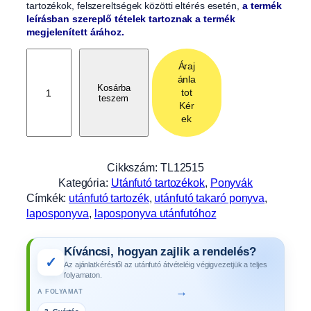
tartozékok, felszereltségek közötti eltérés esetén,
a termék
leírásban szereplő tételek tartoznak a termék
megjelenített árához.
L
Áraj
a
ánla
p
Kosárba
tot
teszem
o
Kér
s
ek
p
o
n
Cikkszám:
TL12515
y
Kategória:
Utánfutó tartozékok
, 
Ponyvák
v
Címkék:
utánfutó tartozék
, 
utánfutó takaró ponyva
, 
a
laposponyva
, 
laposponyva utánfutóhoz
,
s
Kíváncsi, hogyan zajlik a rendelés?
z
✓
Az ajánlatkéréstől az utánfutó átvételéig végigvezetjük a teljes
ü
folyamaton.
r
→
A FOLYAMAT
k