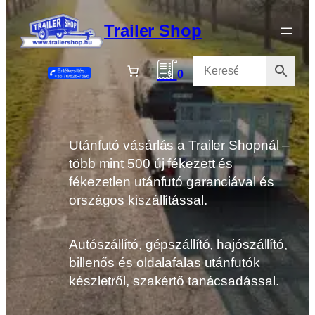
Ugrás
a
Trailer Shop
tartalomhoz
0
Utánfutó vásárlás a Trailer Shopnál –
több mint 500 új fékezett és
fékezetlen utánfutó garanciával és
országos kiszállítással.
Autószállító, gépszállító, hajószállító,
billenős és oldalafalas utánfutók
készletről, szakértő tanácsadással.