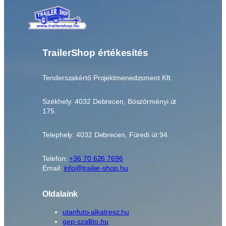
TrailerShop értékesítés
Tenderszakértő Projektmenedzsment Kft.
Székhely: 4032 Debrecen, Böszörményi út
175.
Telephely: 4032 Debrecen, Füredi út 94.
Telefon:
+36 70 626 7696
Email:
info@trailer-shop.hu
Oldalaink
utanfuto-alkatresz.hu
gep-szallito.hu