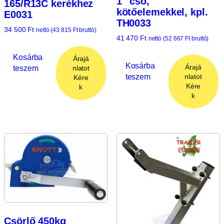
1″ cső,
165/R13C kerékhez
kötőelemekkel, kpl.
E0031
TH0033
34 500
Ft
nettó (
43 815
Ft
bruttó)
41 470
Ft
nettó (
52 667
Ft
bruttó)
Kosárba
Árajá
Kosárba
Árajá
teszem
nlatot
teszem
nlatot
Kére
Kére
k
k
Csörlő 450kg