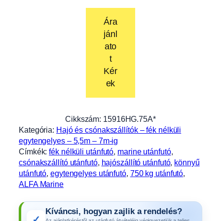
Ára
jánl
ato
t
Kér
ek
Cikkszám:
15916HG.75A*
Kategória:
Hajó és csónakszállítók – fék nélküli
egytengelyes – 5,5m – 7m-ig
Címkék:
fék nélküli utánfutó
, 
marine utánfutó
, 
csónakszállító utánfutó
, 
hajószállító utánfutó
, 
könnyű
utánfutó
, 
egytengelyes utánfutó
, 
750 kg utánfutó
, 
ALFA Marine
Kíváncsi, hogyan zajlik a rendelés?
✓
Az ajánlatkéréstől az utánfutó átvételéig végigvezetjük a teljes