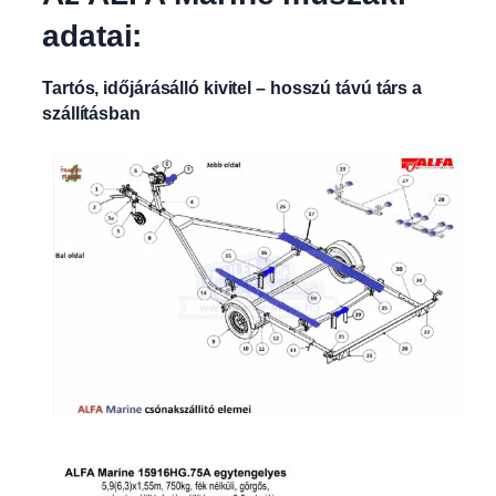
adatai:
Tartós, időjárásálló kivitel – hosszú távú társ a
szállításban