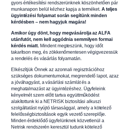
gyors értékesítési rendszerünknek köszönhetően pár
munkanapon belül kézhez kapja a terméket.
A teljes
ügyintézési folyamat során segítünk minden
kérdésben – nem hagyjuk magára!
Amikor úgy dönt, hogy megvásárolja az ALFA
utánfutót, nem kell aggódnia semmilyen formai
kérdés miatt.
Mindent megteszünk, hogy időt
takarítson meg, és zökkenőmentesen végigvezessük
a rendelés és vásárlás folyamatán.
Elkészítjük Önnek az azonnali regisztrációhoz
szükséges dokumentumokat, megrendelő lapot, azaz
a jóváhagyást, a vásárlási számlát és a
meghatalmazást az ügyintézéshez. Ügyfeleink
kényelmét szem előtt tartva együttműködést
alakítottunk ki a NETRISK biztosítási alkuszi
szolgáltatást nyújtó társasággal, amely a kötelező
felelősségbiztosítások egyik vezető szereplője.
Minden érdeklődő ügyfelünknek közvetlenül a
Netrisk rendszerén keresztül tudunk kötelező