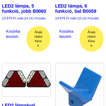
LED2 lámpa, 5
LED2 lámpa, 6
funkció, jobb B0060
funkció, bal B0059
19 875
Ft
19 875
Ft
nettó (
25 241
Ft
bruttó)
nettó (
25 241
Ft
bruttó)
Kosárba
Kosárba
Árajá
Árajá
teszem
teszem
nlatot
nlatot
Kére
Kére
k
k
LED2 lámpával