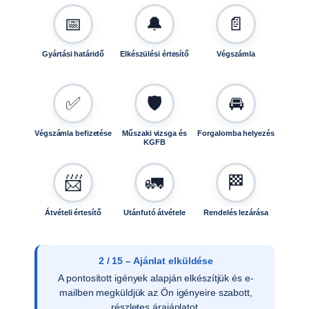
📅
🔔
📄
Gyártási határidő
Elkészülési értesítő
Végszámla
✅
🛡️
🚘
Végszámla befizetése
Műszaki vizsga és
Forgalomba helyezés
KGFB
📨
🚛
🏁
Átvételi értesítő
Utánfutó átvétele
Rendelés lezárása
3 / 15 – Ajánlat elfogadása
Az ajánlat írásos elfogadását követően
ellenőrizzük a vevői adatokat, és rendelését
rögzítjük rendszerünkben.