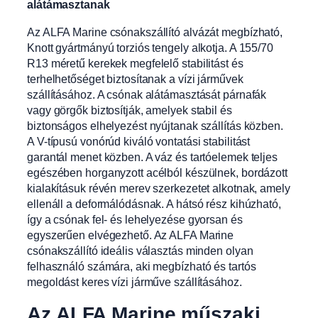
alátámasztanak
Az ALFA Marine csónakszállító alvázát megbízható,
Knott gyártmányú torziós tengely alkotja. A 155/70
R13 méretű kerekek megfelelő stabilitást és
terhelhetőséget biztosítanak a vízi járművek
szállításához. A csónak alátámasztását párnafák
vagy görgők biztosítják, amelyek stabil és
biztonságos elhelyezést nyújtanak szállítás közben.
A V-típusú vonórúd kiváló vontatási stabilitást
garantál menet közben. A váz és tartóelemek teljes
egészében horganyzott acélból készülnek, bordázott
kialakításuk révén merev szerkezetet alkotnak, amely
ellenáll a deformálódásnak. A hátsó rész kihúzható,
így a csónak fel- és lehelyezése gyorsan és
egyszerűen elvégezhető. Az ALFA Marine
csónakszállító ideális választás minden olyan
felhasználó számára, aki megbízható és tartós
megoldást keres vízi járműve szállításához.
Az ALFA Marine műszaki