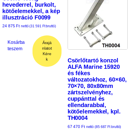
hevederrel, burkolt,
kötőelemekkel, a kép
illusztráció F0099
24 875
Ft
nettó (
31 591
Ft
bruttó)
Kosárba
Árajá
teszem
nlatot
Kére
k
Csörlőtartó konzol
ALFA Marine 15920
és fékes
változatokhoz, 60×60,
70×70, 80x80mm
zártszelvényhez,
cuppánttal és
ellendarabbal,
kötőelemekkel, kpl.
TH0004
67 470
Ft
nettó (
85 687
Ft
bruttó)