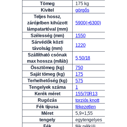
Tömeg
175 kg
Attribútumok
Érték
Kivitel
görgős
Teljes hossz,
zárójelben kihúzott
5900(>6300)
lámpatartóval (mm)
Szélesség (mm)
1550
Sárvédők közti
1220
távolság (mm)
Szállítható csónak
5,50/18
max hossza (m/láb)
Össztömeg (kg)
750
Saját tömeg (kg)
175
Terhelhetőség (kg)
575
Tengelyek száma
1
Kerék méret
155/70R13
Rugózás
torziós knott
Fék típusa
fékezetlen
Méret
5,9×1,55
tengely
egytengelyes
Fék
fék nélküli