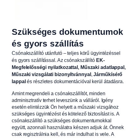
Szükséges dokumentumok
és gyors szállítás
Csónakszállító utánfutó – teljes körű ügyintézéssel
és gyors szállítással. Az csónakszállító
EK-
Megfelelősségi nyilatkozattal, Műszaki adatlappal,
Műszaki vizsgálati bizonyítvánnyal
,
Járműkísérő
lappal
és részletes dokumentációval kerül átadásra.
Amint megrendeli a csónakszállítót, minden
adminisztratív terhet leveszünk a válláról. Igény
esetén elintézzük Ön helyett a műszaki vizsgához
szükséges ügyintézést és kötelező biztosítást is. A
csónakszállító a szükséges dokumentumokkal
együtt, azonnali használatra készen adjuk át. Önnek
csak regisztrálnia kell, és már indulhat is vele. A