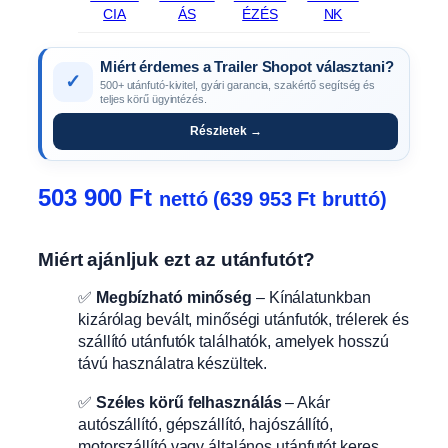
CIA
ÁS
ÉZÉS
NK
Miért érdemes a Trailer Shopot választani?
✓
500+ utánfutó-kivitel, gyári garancia, szakértő segítség és
teljes körű ügyintézés.
Részletek →
503 900
Ft
nettó (
639 953
Ft
bruttó)
Miért ajánljuk ezt az utánfutót?
✅
Megbízható minőség
– Kínálatunkban
kizárólag bevált, minőségi utánfutók, trélerek és
szállító utánfutók találhatók, amelyek hosszú
távú használatra készültek.
✅
Széles körű felhasználás
– Akár
autószállító, gépszállító, hajószállító,
motorszállító vagy általános utánfutót keres,