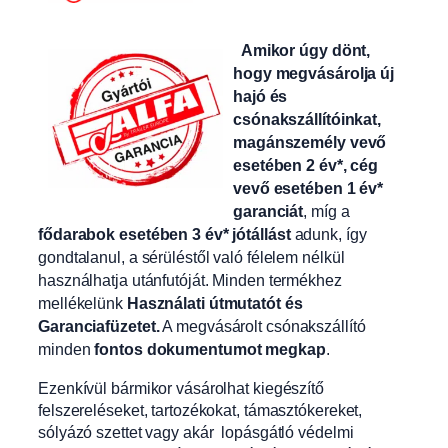
Amikor úgy dönt,
hogy megvásárolja új
hajó és
csónakszállítóinkat,
magánszemély vevő
esetében 2 év*, cég
vevő esetében 1 év*
garanciát
, míg a
fődarabok esetében 3 év* jótállást
adunk, így
gondtalanul, a sérüléstől való félelem nélkül
használhatja utánfutóját. Minden termékhez
mellékelünk
Használati útmutatót és
Garanciafüzetet.
A
megvásárolt csónakszállító
minden
fontos dokumentumot megkap
.
Ezenkívül bármikor vásárolhat kiegészítő
felszereléseket, tartozékokat, támasztókereket,
sólyázó szettet vagy akár lopásgátló védelmi