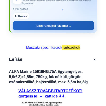
folyamaton.
→
A FOLYAMAT
3. Gyártás
4. Műszaki vizsga
Teljes rendelési folyamat →
Műszaki specifikációk
Tartozékok
+
Leírás
ALFA Marine 15916HG.75A Egytengelyes,
5,9(6,3)x1,55m, 750kg, fék nélküli, görgős,
csónakszállító, hajószállító, max. 5,5m hajóig
VÁLASSZ TOVÁBBI TARTOZÉKOT!
görgess le – katt ide ⇓⇓