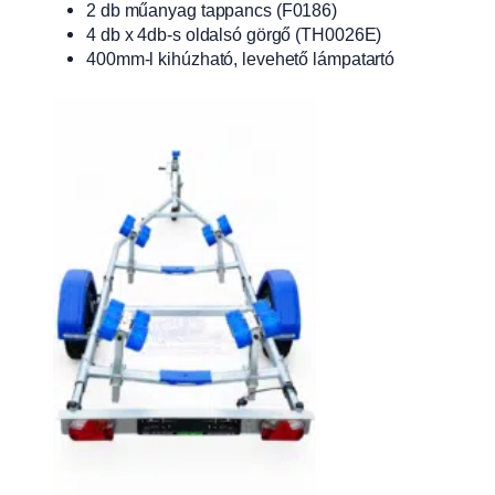
2 db műanyag tappancs (F0186)
4 db x 4db-s oldalsó görgő (TH0026E)
400mm-l kihúzható, levehető lámpatartó