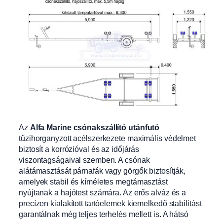
Az
Alfa Marine csónakszállító utánfutó
tűzihorganyzott acélszerkezete maximális védelmet
biztosít a korrózióval és az időjárás
viszontagságaival szemben. A csónak
alátámasztását párnafák vagy görgők biztosítják,
amelyek stabil és kíméletes megtámasztást
nyújtanak a hajótest számára. Az erős alváz és a
precízen kialakított tartóelemek kiemelkedő stabilitást
garantálnak még teljes terhelés mellett is. A hátsó