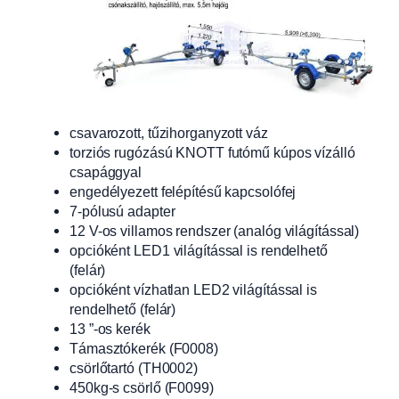
csavarozott, tűzihorganyzott váz
torziós rugózású KNOTT futómű kúpos vízálló
csapággyal
engedélyezett felépítésű kapcsolófej
7-pólusú adapter
12 V-os villamos rendszer (analóg világítással)
opcióként LED1 világítással is rendelhető
(felár)
opcióként vízhatlan LED2 világítással is
rendelhető (felár)
13 ”-os kerék
Támasztókerék (F0008)
csörlőtartó (TH0002)
450kg-s csörlő (F0099)