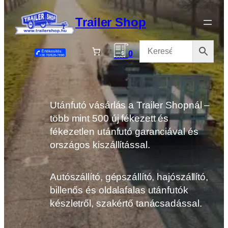
Ugrás
a
Trailer Shop
tartalomhoz
0
Utánfutó vásárlás a Trailer Shopnál –
több mint 500 új fékezett és
fékezetlen utánfutó garanciával és
országos kiszállítással.
Autószállító, gépszállító, hajószállító,
billenős és oldalafalas utánfutók
készletről, szakértő tanácsadással.