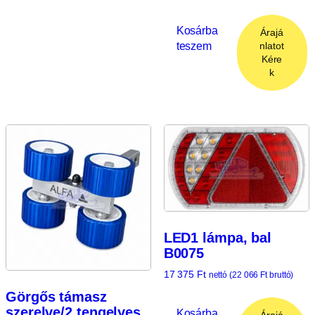
Kosárba
Árajá
teszem
nlatot
Kére
k
LED1 lámpa, bal
B0075
17 375
Ft
nettó (
22 066
Ft
bruttó)
Görgős támasz
szerelve/2 tengelyes,
Kosárba
Árajá