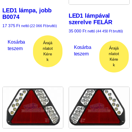
LED1 lámpa, jobb
LED1 lámpával
B0074
szerelve FELÁR
17 375
Ft
nettó (
22 066
Ft
bruttó)
35 000
Ft
nettó (
44 450
Ft
bruttó)
Kosárba
Árajá
Kosárba
Árajá
teszem
nlatot
teszem
nlatot
Kére
Kére
k
k