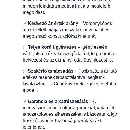
minden feladatra megtalálhatja a megfelelő
megoldást.
✅
Kedvező ár-érték arány
– Versenyképes
árak mellett magas műszaki színvonalat és
megbízható konstrukciókat kínálunk.
✅
Teljes körű ügyintézés
– Igény esetén
vállaljuk a műszaki vizsgáztatást, forgalomba
helyezést és az okmányirodai ügyintézést is.
✅
Szakértő tanácsadás
– Több száz utánfutó
értékesítésének tapasztalatával segítünk
kiválasztani az Ön igényeinek legmegfelelőbb
modellt.
✅
Garancia és alkatrészellátás
– A
megvásárolt utánfutókhoz garanciát, valamint
tartozékokat és alkatrészeket is biztosítunk, így
hosszú távon is biztonságos választást
jelentenek.