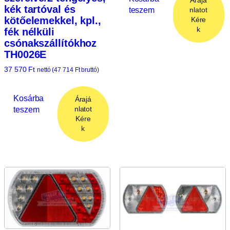
kék tartóval és
teszem
nlatot
kötőelemekkel, kpl.,
Kére
k
fék nélküli
csónakszállítókhoz
TH0026E
37 570
Ft
nettó (
47 714
Ft
bruttó)
Kosárba
Árajá
teszem
nlatot
Kére
k