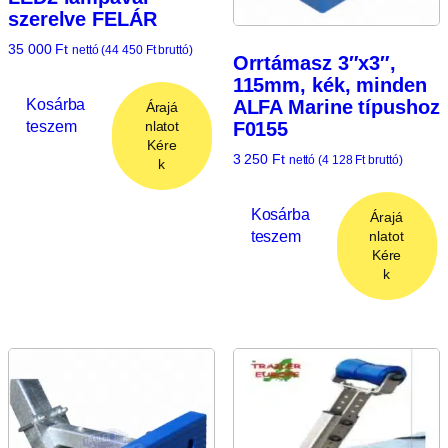
szerelve FELÁR
35 000
Ft
nettó (
44 450
Ft
bruttó)
Orrtámasz 3″x3″,
115mm, kék, minden
Kosárba
ALFA Marine típushoz
Árajá
teszem
F0155
nlatot
Kére
3 250
Ft
nettó (
4 128
Ft
bruttó)
k
Kosárba
Árajá
teszem
nlatot
Kére
k