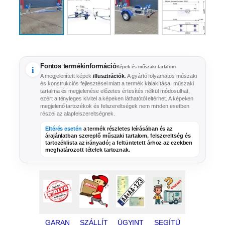
Fontos termékinformáció
i
Képek és műszaki tartalom
A megjelenített képek
illusztrációk
. A gyártó folyamatos műszaki
és konstrukciós fejlesztései miatt a termék kialakítása, műszaki
tartalma és megjelenése előzetes értesítés nélkül módosulhat,
ezért a tényleges kivitel a képeken láthatótól eltérhet. A képeken
megjelenő tartozékok és felszereltségek nem minden esetben
részei az alapfelszereltségnek.
Eltérés esetén
a termék részletes leírásában és az
árajánlatban szereplő
műszaki tartalom, felszereltség és
tartozéklista az irányadó
; a feltüntetett árhoz az ezekben
meghatározott tételek tartoznak.
GARAN
SZÁLLÍT
ÜGYINT
SEGÍTÜ