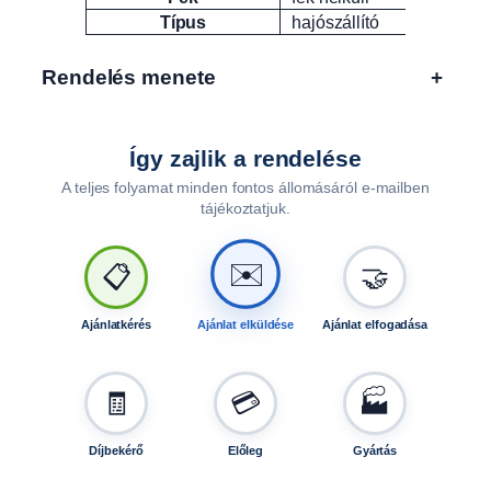
Típus
hajószállító
Rendelés menete
+
Így zajlik a rendelése
A teljes folyamat minden fontos állomásáról e-mailben
tájékoztatjuk.
🤝
📋
✉️
Ajánlatkérés
Ajánlat elküldése
Ajánlat elfogadása
🧾
💳
🏭
Díjbekérő
Előleg
Gyártás