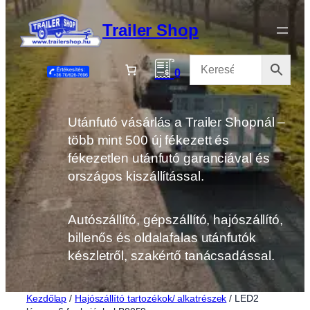
Ugrás
a
Trailer Shop
tartalomhoz
0
Utánfutó vásárlás a Trailer Shopnál –
több mint 500 új fékezett és
fékezetlen utánfutó garanciával és
országos kiszállítással.
Autószállító, gépszállító, hajószállító,
billenős és oldalafalas utánfutók
készletről, szakértő tanácsadással.
Kezdőlap
/
Hajószállító tartozékok/ alkatrészek
/ LED2