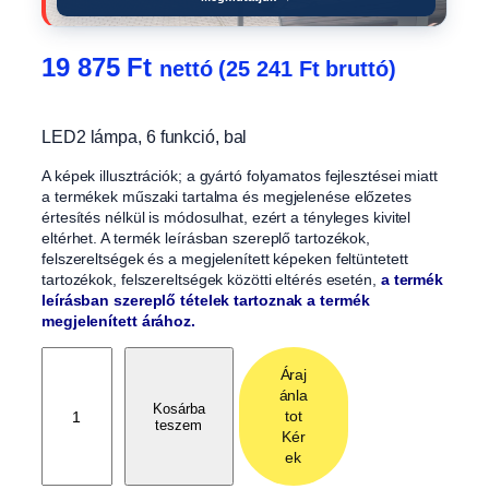
19 875
Ft
nettó (
25 241
Ft
bruttó)
LED2 lámpa, 6 funkció, bal
A képek illusztrációk; a gyártó folyamatos fejlesztései miatt
a termékek műszaki tartalma és megjelenése előzetes
értesítés nélkül is módosulhat, ezért a tényleges kivitel
eltérhet. A termék leírásban szereplő tartozékok,
felszereltségek és a megjelenített képeken feltüntetett
tartozékok, felszereltségek közötti eltérés esetén,
a termék
leírásban szereplő tételek tartoznak a termék
megjelenített árához.
L
Áraj
E
ánla
D
Kosárba
tot
teszem
2
Kér
l
ek
á