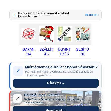
Fontos információ a termékképekkel
i
Részletek ›
kapcsolatban
GARAN
SZÁLLÍT
ÜGYINT
SEGÍTÜ
CIA
ÁS
ÉZÉS
NK
Miért érdemes a Trailer Shopot választani?
✓
500+ utánfutó-kivitel, gyári garancia, szakértő segítség és
teljes körű ügyintézés.
Részletek →
Hol talál meg minket?
📍
Trailer Shop • Debrecen – telephely, elérhetőség és
útvonaltervezés.
Megmutatjuk →