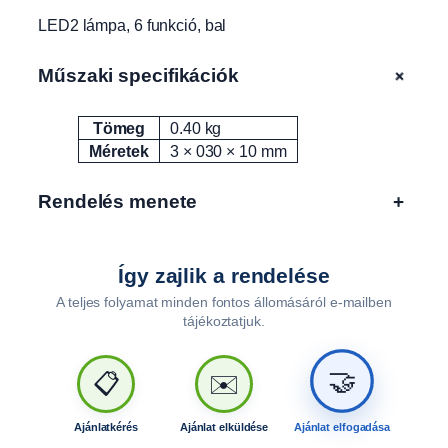
9
LED2 lámpa, 6 funkció, bal
m
e
n
+
Műszaki specifikációk
n
y
Tömeg
0.40 kg
Attribútumok
Érték
i
Méretek
3 × 030 × 10 mm
s
é
Rendelés menete
+
g
Így zajlik a rendelése
A teljes folyamat minden fontos állomásáról e-mailben
tájékoztatjuk.
🤝
📋
✉️
Ajánlatkérés
Ajánlat elküldése
Ajánlat elfogadása