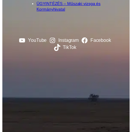
ÜGYINTÉZÉS – Műszaki vizsga és
Kormányhivatal
YouTube
Instagram
Facebook
TikTok