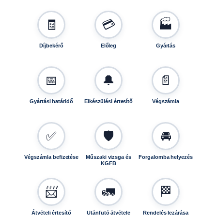
🧾
💳
🏭
Díjbekérő
Előleg
Gyártás
📅
🔔
📄
Gyártási határidő
Elkészülési értesítő
Végszámla
✅
🛡️
🚘
Végszámla befizetése
Műszaki vizsga és
Forgalomba helyezés
KGFB
📨
🚛
🏁
Átvételi értesítő
Utánfutó átvétele
Rendelés lezárása