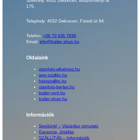
Székhely: 4032 Debrecen, Böszörményi út
175.
Telephely: 4032 Debrecen, Füredi út 94.
Telefon:
+36 70 626 7696
Email:
info@trailer-shop.hu
Oldalaink
utanfuto-alkatresz.hu
gep-szallito.hu
hajoszallito.hu
utanfuto-berles.hu
trailer-rent.hu
trailer-shop.hu
Információk
Segítünk! – Vásárlási útmutató
Garancia, Jótállás
SZÁLLÍTÁS – Információk