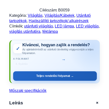
m
p
Cikkszám:
B0059
a
Kategória:
Világítás
, 
Világítás/Kábelek
, 
Utánfutó
,
tartozékok
, 
Hajószállító tartozékok/ alkatrészek
6
Címkék:
utánfutó világítás
, 
LED lámpa
, 
LED világítás
, 
f
viágítás utánfutóra
, 
féklámpa
u
n
Kíváncsi, hogyan zajlik a rendelés?
k
✓
Az ajánlatkéréstől az utánfutó átvételéig végigvezetjük a teljes
c
folyamaton.
i
→
A FOLYAMAT
ó
,
4. Műszaki vizsga
b
Teljes rendelési folyamat →
a
l
B
Műszaki specifikációk
0
0
+
Leírás
5