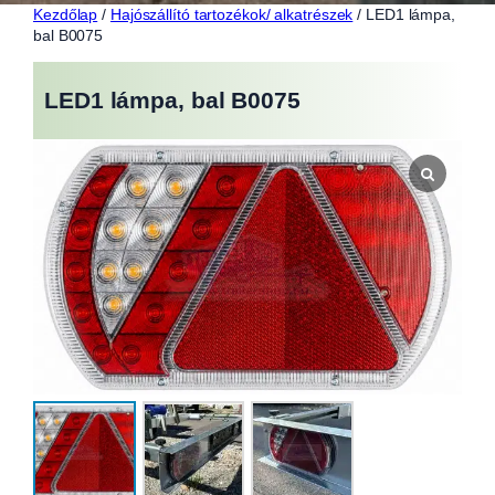
Kezdőlap
/
Hajószállító tartozékok/ alkatrészek
/ LED1 lámpa,
bal B0075
LED1 lámpa, bal B0075