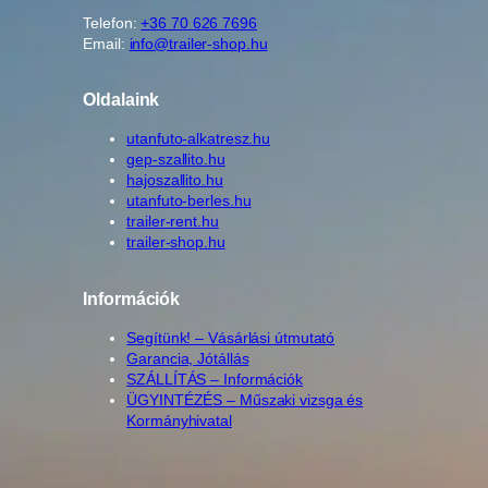
Telefon:
+36 70 626 7696
Email:
info@trailer-shop.hu
Oldalaink
utanfuto-alkatresz.hu
gep-szallito.hu
hajoszallito.hu
utanfuto-berles.hu
trailer-rent.hu
trailer-shop.hu
Információk
Segítünk! – Vásárlási útmutató
Garancia, Jótállás
SZÁLLÍTÁS – Információk
ÜGYINTÉZÉS – Műszaki vizsga és
Kormányhivatal