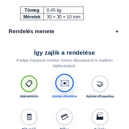
n
n
Tömeg
0.45 kg
Attribútumok
Érték
y
Méretek
30 × 30 × 10 mm
i
s
Rendelés menete
+
é
g
Így zajlik a rendelése
A teljes folyamat minden fontos állomásáról e-mailben
tájékoztatjuk.
✉️
📋
🤝
Ajánlatkérés
Ajánlat elküldése
Ajánlat elfogadása
🧾
💳
🏭