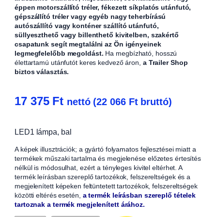
éppen motorszállító tréler, fékezett síkplatós utánfutó,
gépszállító tréler vagy egyéb nagy teherbírású
autószállító vagy konténer szállító utánfutó,
süllyeszthető vagy billenthető kivitelben, szakértő
csapatunk segít megtalálni az Ön igényeinek
legmegfelelőbb megoldást.
Ha megbízható, hosszú
élettartamú utánfutót keres kedvező áron,
a Trailer Shop
biztos választás.
17 375
Ft
nettó (
22 066
Ft
bruttó)
LED1 lámpa, bal
A képek illusztrációk; a gyártó folyamatos fejlesztései miatt a
termékek műszaki tartalma és megjelenése előzetes értesítés
nélkül is módosulhat, ezért a tényleges kivitel eltérhet. A
termék leírásban szereplő tartozékok, felszereltségek és a
megjelenített képeken feltüntetett tartozékok, felszereltségek
közötti eltérés esetén,
a termék leírásban szereplő tételek
tartoznak a termék megjelenített árához.