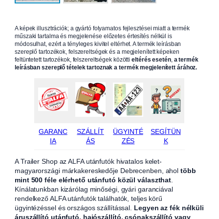
A képek illusztrációk; a gyártó folyamatos fejlesztései miatt a termék
műszaki tartalma és megjelenése előzetes értesítés nélkül is
módosulhat, ezért a tényleges kivitel eltérhet. A termék leírásban
szereplő tartozékok, felszereltségek és a megjelenített képeken
feltüntetett tartozékok, felszereltségek közötti
eltérés esetén
,
a termék
leírásban szereplő tételek tartoznak a termék megjelenített árához.
GARANC
SZÁLLÍT
ÜGYINTÉ
SEGÍTÜN
IA
ÁS
ZÉS
K
A Trailer Shop az ALFA utánfutók hivatalos kelet-
magyarországi márkakereskedője Debrecenben, ahol
több
mint 500 féle elérhető utánfutó közül választhat
.
Kínálatunkban kizárólag minőségi, gyári garanciával
rendelkező ALFA utánfutók találhatók, teljes körű
ügyintézéssel és országos szállítással.
Legyen az fék nélküli
áruszállító utánfutó, hajószállító, csónakszállító vagy