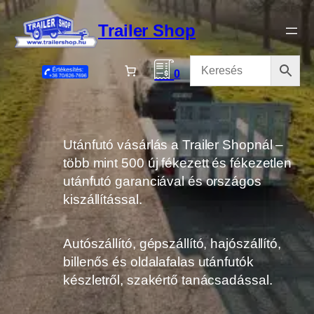
Ugrás
a
Trailer Shop
tartalomhoz
0
Utánfutó vásárlás a Trailer Shopnál –
több mint 500 új fékezett és fékezetlen
utánfutó garanciával és országos
kiszállítással.
Autószállító, gépszállító, hajószállító,
billenős és oldalafalas utánfutók
készletről, szakértő tanácsadással.