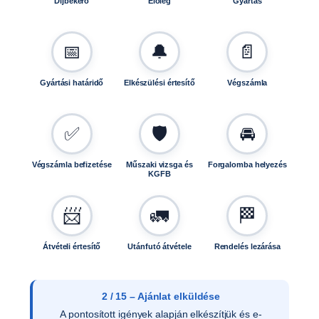
Díjbekérő
Előleg
Gyártás
📅
🔔
📄
Gyártási határidő
Elkészülési értesítő
Végszámla
✅
🛡️
🚘
Végszámla befizetése
Műszaki vizsga és
Forgalomba helyezés
KGFB
📨
🚛
🏁
Átvételi értesítő
Utánfutó átvétele
Rendelés lezárása
2 / 15 – Ajánlat elküldése
A pontosított igények alapján elkészítjük és e-