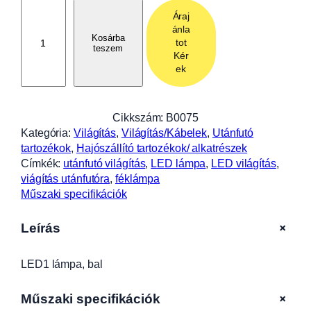
L
Áraj
E
ánla
D
Kosárba
tot
teszem
1
Kér
l
ek
á
m
p
Cikkszám:
B0075
a
Kategória:
Világítás
, 
Világítás/Kábelek
, 
Utánfutó
,
tartozékok
, 
Hajószállító tartozékok/ alkatrészek
b
Címkék:
utánfutó világítás
, 
LED lámpa
, 
LED világítás
, 
a
viágítás utánfutóra
, 
féklámpa
l
Műszaki specifikációk
B
0
+
Leírás
0
7
LED1 lámpa, bal
5
m
e
+
Műszaki specifikációk