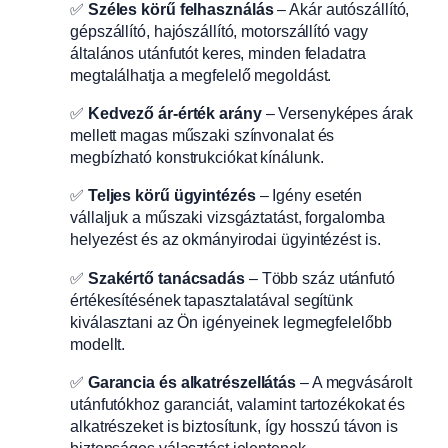
✅
Széles körű felhasználás
– Akár autószállító,
gépszállító, hajószállító, motorszállító vagy
általános utánfutót keres, minden feladatra
megtalálhatja a megfelelő megoldást.
✅
Kedvező ár-érték arány
– Versenyképes árak
mellett magas műszaki színvonalat és
megbízható konstrukciókat kínálunk.
✅
Teljes körű ügyintézés
– Igény esetén
vállaljuk a műszaki vizsgáztatást, forgalomba
helyezést és az okmányirodai ügyintézést is.
✅
Szakértő tanácsadás
– Több száz utánfutó
értékesítésének tapasztalatával segítünk
kiválasztani az Ön igényeinek legmegfelelőbb
modellt.
✅
Garancia és alkatrészellátás
– A megvásárolt
utánfutókhoz garanciát, valamint tartozékokat és
alkatrészeket is biztosítunk, így hosszú távon is
biztonságos választást jelentenek.