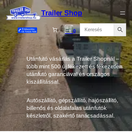
Ugrás
a
Trailer Shop
tartalomhoz
0
Utánfutó vásárlás a Trailer Shopnál –
több mint 500 új fékezett és fékezetlen
utánfutó garanciával és országos
kiszállítással.
Autószállító, gépszállító, hajószállító,
billenős és oldalafalas utánfutók
készletről, szakértő tanácsadással.