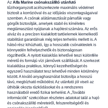
Az
Alfa Marine csónakszállító utánfutó
tűzihorganyzott acélszerkezete maximális védelmet
biztosít a korrózióval és az időjárás viszontagságaival
szemben. A csónak alátámasztását párnafák vagy
görgők biztosítják, amelyek stabil és kíméletes
megtámasztást nyújtanak a hajótest számára. Az erős
alváz és a precízen kialakított tartóelemek kiemelkedő
stabilitást garantálnak még teljes terhelés mellett is. A
hátsó rész kihúzható, így a hosszabb csónaktestek is
könnyedén felhelyezhetők és biztonságosan
rögzíthetők. A nyitott kialakítás lehetővé teszi különféle
méretű és formájú vízi járművek szállítását. A szerkezet
kialakítása praktikus, könnyű kezelhetőséget és
egyszerű használatot tesz lehetővé minden körülmény
között. A kiváló anyaghasználat biztosítja a hosszú
távú, megbízható működést. Az utánfutó jól viseli az
úthibák okozta rázkódásokat és a rendszeres
használatból eredő fizikai terhelést. A „További
információk” szekcióban részletes adatokat talál a hajó
és csónakszállító méreteiről, felszereltségéről és