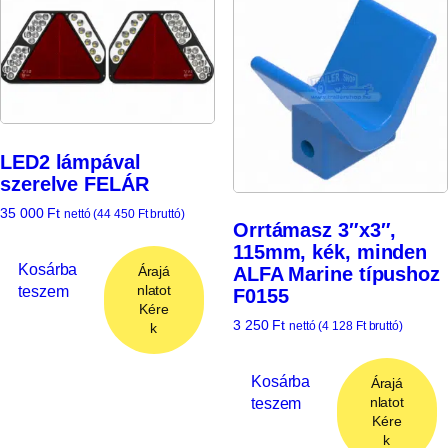
LED2 lámpával
szerelve FELÁR
35 000
Ft
nettó (
44 450
Ft
bruttó)
Orrtámasz 3″x3″,
115mm, kék, minden
Kosárba
ALFA Marine típushoz
Árajá
teszem
nlatot
F0155
Kére
3 250
Ft
nettó (
4 128
Ft
bruttó)
k
Kosárba
Árajá
teszem
nlatot
Kére
k