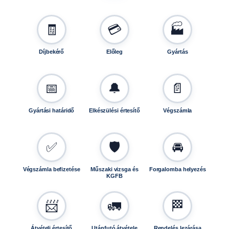
🧾
💳
🏭
Díjbekérő
Előleg
Gyártás
📅
🔔
📄
Gyártási határidő
Elkészülési értesítő
Végszámla
✅
🛡️
🚘
Végszámla befizetése
Műszaki vizsga és
Forgalomba helyezés
KGFB
📨
🚛
🏁
Átvételi értesítő
Utánfutó átvétele
Rendelés lezárása