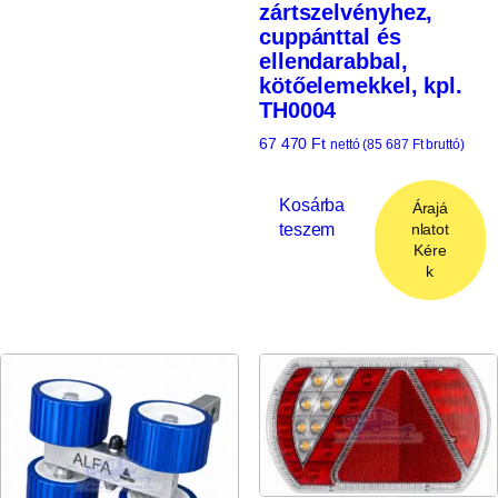
zártszelvényhez,
cuppánttal és
ellendarabbal,
kötőelemekkel, kpl.
TH0004
67 470
Ft
nettó (
85 687
Ft
bruttó)
Kosárba
Árajá
teszem
nlatot
Kére
k