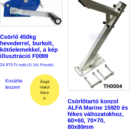
Csörlő 450kg
hevederrel, burkolt,
kötőelemekkel, a kép
illusztráció F0099
24 875
Ft
nettó (
31 591
Ft
bruttó)
Kosárba
Árajá
teszem
nlatot
Kére
k
Csörlőtartó konzol
ALFA Marine 15920 és
fékes változatokhoz,
60×60, 70×70,
80x80mm