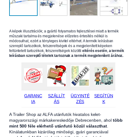
A képek illusztrációk; a gyártó folyamatos fejlesztései miatt a termék
műszaki tartalma és megjelenése előzetes értesítés nélkül is
módosulhat, ezért a tényleges kivitel eltérhet. A termék leírásban
szereplő tartozékok, felszereltségek és a megjelenített képeken
feltüntetett tartozékok, felszereltségek közötti
eltérés esetén
,
a termék
leírásban szereplő tételek tartoznak a termék megjelenített árához.
GARANC
SZÁLLÍT
ÜGYINTÉ
SEGÍTÜN
IA
ÁS
ZÉS
K
A Trailer Shop az ALFA utánfutók hivatalos kelet-
magyarországi márkakereskedője Debrecenben, ahol
több
mint 500 féle elérhető utánfutó közül választhat
.
Kínálatunkban kizárólag minőségi, gyári garanciával