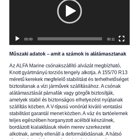
00:00
00:11
Műszaki adatok – amit a számok is alátámasztanak
Az ALFA Marine csónakszállító alvázát megbízható,
Knott gyártmányú torziós tengely alkotja. A 155/70 R13
méretű kerekek megfelelő stabilitást és terhelhetőséget
biztosítanak a vízi járművek szállításához. A csónak
alátámasztását párnafák vagy görgők biztosítják,
amelyek stabil és biztonságos elhelyezést nyújtanak
szállítás közben. A V-típusú vonórúd kiváló vontatási
stabilitást garantál menet közben. A váz és tartóelemek
teljes egészében horganyzott acélból készülnek,
bordázott kialakításuk révén merev szerkezetet
alkotnak, amely ellenáll a deformálódásnak. A hátsó