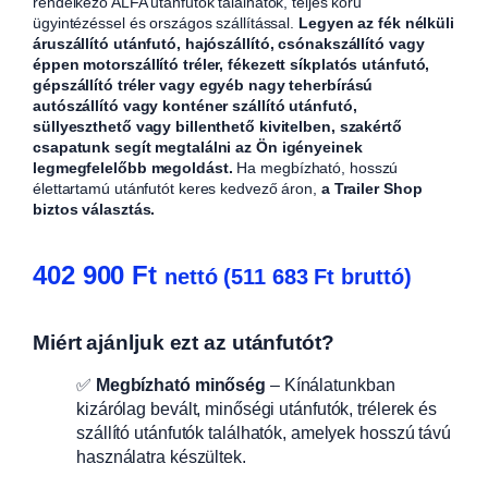
rendelkező ALFA utánfutók találhatók, teljes körű
ügyintézéssel és országos szállítással.
Legyen az fék nélküli
áruszállító utánfutó, hajószállító, csónakszállító vagy
éppen motorszállító tréler, fékezett síkplatós utánfutó,
gépszállító tréler vagy egyéb nagy teherbírású
autószállító vagy konténer szállító utánfutó,
süllyeszthető vagy billenthető kivitelben, szakértő
csapatunk segít megtalálni az Ön igényeinek
legmegfelelőbb megoldást.
Ha megbízható, hosszú
élettartamú utánfutót keres kedvező áron,
a Trailer Shop
biztos választás.
402 900
Ft
nettó (
511 683
Ft
bruttó)
Miért ajánljuk ezt az utánfutót?
✅
Megbízható minőség
– Kínálatunkban
kizárólag bevált, minőségi utánfutók, trélerek és
szállító utánfutók találhatók, amelyek hosszú távú
használatra készültek.