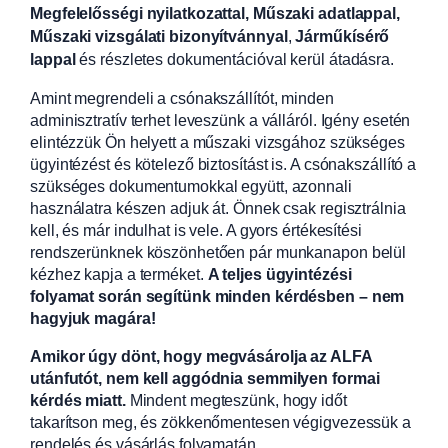
Megfelelősségi nyilatkozattal, Műszaki adatlappal,
Műszaki vizsgálati bizonyítvánnyal
,
Járműkísérő
lappal
és részletes dokumentációval kerül átadásra.
Amint megrendeli a csónakszállítót, minden
adminisztratív terhet leveszünk a válláról. Igény esetén
elintézzük Ön helyett a műszaki vizsgához szükséges
ügyintézést és kötelező biztosítást is. A csónakszállító a
szükséges dokumentumokkal együtt, azonnali
használatra készen adjuk át. Önnek csak regisztrálnia
kell, és már indulhat is vele. A gyors értékesítési
rendszerünknek köszönhetően pár munkanapon belül
kézhez kapja a terméket.
A teljes ügyintézési
folyamat során segítünk minden kérdésben – nem
hagyjuk magára!
Amikor úgy dönt, hogy megvásárolja az ALFA
utánfutót, nem kell aggódnia semmilyen formai
kérdés miatt.
Mindent megteszünk, hogy időt
takarítson meg, és zökkenőmentesen végigvezessük a
rendelés és vásárlás folyamatán.