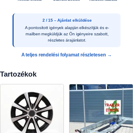
3 / 15 – Ajánlat elfogadása
Az ajánlat írásos elfogadását követően ellenőrizzük
a vevői adatokat, és rendelését rögzítjük
rendszerünkben.
A teljes rendelési folyamat részletesen →
Tartozékok