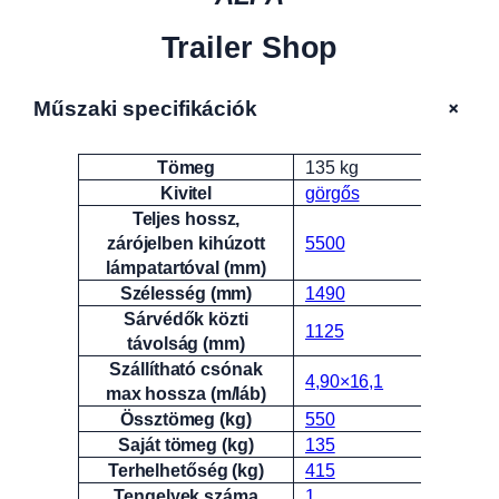
Trailer Shop
+
Műszaki specifikációk
Tömeg
135 kg
Attribútumok
Érték
Kivitel
görgős
Teljes hossz,
zárójelben kihúzott
5500
lámpatartóval (mm)
Szélesség (mm)
1490
Sárvédők közti
1125
távolság (mm)
Szállítható csónak
4,90×16,1
max hossza (m/láb)
Össztömeg (kg)
550
Saját tömeg (kg)
135
Terhelhetőség (kg)
415
Tengelyek száma
1