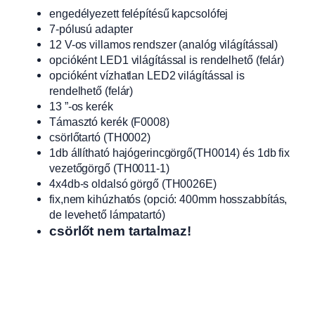
engedélyezett felépítésű kapcsolófej
7-pólusú adapter
12 V-os villamos rendszer (analóg világítással)
opcióként LED1 világítással is rendelhető (felár)
opcióként vízhatlan LED2 világítással is
rendelhető (felár)
13 ”-os kerék
Támasztó kerék (F0008)
csörlőtartó (TH0002)
1db állítható hajógerincgörgő(TH0014) és 1db fix
vezetőgörgő (TH0011-1)
4x4db-s oldalsó görgő (TH0026E)
fix,nem kihúzhatós (opció: 400mm hosszabbítás,
de levehető lámpatartó)
csörlőt nem tartalmaz!