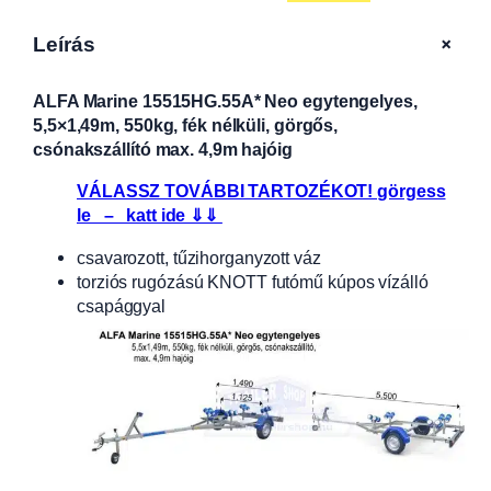
+
Leírás
ALFA Marine 15515HG.55A* Neo egytengelyes,
5,5×1,49m, 550kg, fék nélküli, görgős,
csónakszállító max. 4,9m hajóig
VÁLASSZ TOVÁBBI TARTOZÉKOT! görgess
le – katt ide ⇓⇓
csavarozott, tűzihorganyzott váz
torziós rugózású KNOTT futómű kúpos vízálló
csapággyal