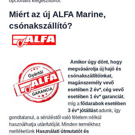
opcionális kiegészítőiről.
Miért az új ALFA Marine,
csónakszállító?
Amikor úgy dönt, hogy
megvásárolja új hajó és
csónakszállítóinkat,
magánszemély vevő
esetében 2 év*, cég vevő
esetében 1 év* garanciát
,
míg a
fődarabok esetében
3 év* jótállást
adunk, így
gondtalanul, a sérüléstől való félelem nélkül
használhatja utánfutóját. Minden termékhez
mellékelünk
Használati útmutatót és