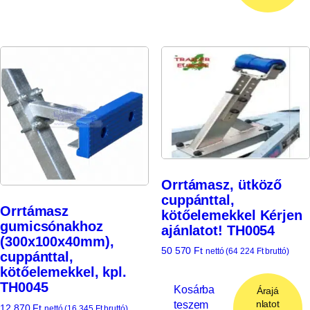
Orrtámasz, ütköző
cuppánttal,
Orrtámasz
kötőelemekkel Kérjen
gumicsónakhoz
ajánlatot! TH0054
(300x100x40mm),
50 570
Ft
nettó (
64 224
Ft
bruttó)
cuppánttal,
kötőelemekkel, kpl.
TH0045
Kosárba
Árajá
teszem
nlatot
12 870
Ft
nettó (
16 345
Ft
bruttó)