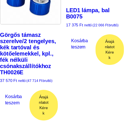
LED1 lámpa, bal
B0075
17 375
Ft
nettó (
22 066
Ft
bruttó)
Görgős támasz
szerelve/2 tengelyes,
Kosárba
Árajá
kék tartóval és
teszem
nlatot
Kére
kötőelemekkel, kpl.,
k
fék nélküli
csónakszállítókhoz
TH0026E
37 570
Ft
nettó (
47 714
Ft
bruttó)
Kosárba
Árajá
teszem
nlatot
Kére
k