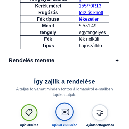
Kerék méret
155/70R13
Rugózás
torziós knott
Fék típusa
fékezetlen
Méret
5,5×1,49
tengely
egytengelyes
Fék
fék nélküli
Típus
hajószállító
Rendelés menete
+
Így zajlik a rendelése
A teljes folyamat minden fontos állomásáról e-mailben
tájékoztatjuk.
🤝
📋
✉️
Ajánlatkérés
Ajánlat elküldése
Ajánlat elfogadása