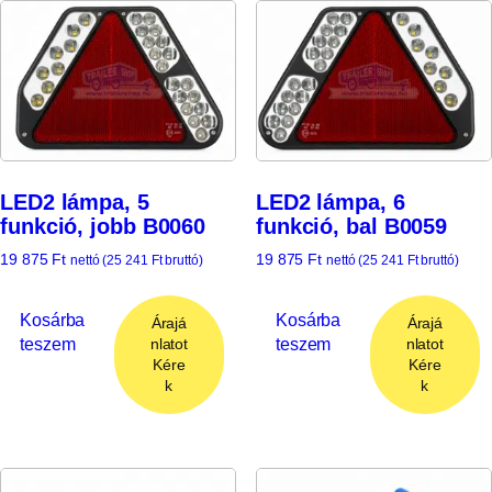
LED2 lámpa, 5
LED2 lámpa, 6
funkció, jobb B0060
funkció, bal B0059
19 875
Ft
19 875
Ft
nettó (
25 241
Ft
bruttó)
nettó (
25 241
Ft
bruttó)
Kosárba
Kosárba
Árajá
Árajá
teszem
teszem
nlatot
nlatot
Kére
Kére
k
k