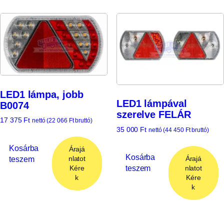
LED1 lámpa, jobb
LED1 lámpával
B0074
szerelve FELÁR
17 375
Ft
nettó (
22 066
Ft
bruttó)
35 000
Ft
nettó (
44 450
Ft
bruttó)
Kosárba
Árajá
Kosárba
teszem
Árajá
nlatot
teszem
nlatot
Kére
Kére
k
k