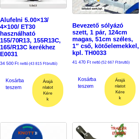
Alufelni 5.00×13/
Bevezető sólyázó
4×100/ ET30
szett, 1 pár, 124cm
használható
magas, 51cm széles,
155/70R13, 155R13C,
1″ cső, kötőelemekkel,
165/R13C kerékhez
kpl. TH0033
E0031
41 470
Ft
nettó (
52 667
Ft
bruttó)
34 500
Ft
nettó (
43 815
Ft
bruttó)
Kosárba
Árajá
Kosárba
Árajá
teszem
nlatot
teszem
nlatot
Kére
Kére
k
k