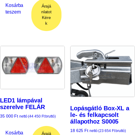
Kosárba
Árajá
teszem
nlatot
Kére
k
LED1 lámpával
szerelve FELÁR
Lopásgátló Box-XL a
le- és felkapcsolt
35 000
Ft
nettó (
44 450
Ft
bruttó)
állapothoz S0005
18 625
Ft
nettó (
23 654
Ft
bruttó)
Kosárba
Árajá