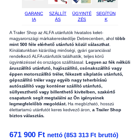
GARANC
SZÁLLÍT
ÜGYINTÉ
SEGÍTÜN
IA
ÁS
ZÉS
K
A Trailer Shop az ALFA utánfutók hivatalos kelet-
magyarországi márkakereskedője Debrecenben, ahol
több
mint 500 féle elérhető utánfutó közül választhat
.
Kínálatunkban kizárólag minőségi, gyári garanciával
rendelkező ALFA utánfutók találhatók, teljes körű
ügyintézéssel és országos szállítással.
Legyen az fék nélküli
áruszállító utánfutó, hajószállító, csónakszállító vagy
éppen motorszállító tréler, fékezett síkplatós utánfutó,
gépszállító tréler vagy egyéb nagy teherbírású
autószállító vagy konténer szállító utánfutó,
süllyeszthető vagy billenthető kivitelben, szakértő
csapatunk segít megtalálni az Ön igényeinek
legmegfelelőbb megoldást.
Ha megbízható, hosszú
élettartamú utánfutót keres kedvező áron,
a Trailer Shop
biztos választás.
671 900
Ft
nettó (
853 313
Ft
bruttó)