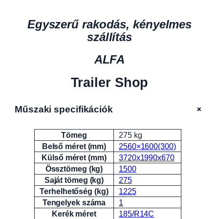
Egyszerű rakodás, kényelmes
szállítás
ALFA
Trailer Shop
+
Műszaki specifikációk
Tömeg
275 kg
Attribútumok
Érték
Belső méret (mm)
2560×1600(300)
Külső méret (mm)
3720x1990x670
Össztömeg (kg)
1500
Saját tömeg (kg)
275
Terhelhetőség (kg)
1225
Tengelyek száma
1
Kerék méret
185/R14C