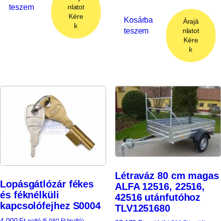
teszem
nlatot
Kére
Kosárba
Árajá
k
teszem
nlatot
Kére
k
Létraváz 80 cm magas
Lopásgátlózár fékes
ALFA 12516, 22516,
és féknélküli
42516 utánfutóhoz
kapcsolófejhez S0004
TLV1251680
4 000
Ft
nettó (
5 080
Ft
bruttó)