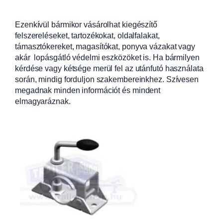
Ezenkívül bármikor vásárolhat kiegészítő
felszereléseket, tartozékokat, oldalfalakat,
támasztókereket, magasítókat, ponyva vázakat vagy
akár lopásgátló védelmi eszközöket is. Ha bármilyen
kérdése vagy kétsége merül fel az utánfutó használata
során, mindig forduljon szakembereinkhez. Szívesen
megadnak minden információt és mindent
elmagyaráznak.