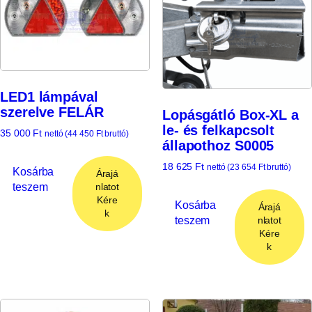
LED1 lámpával
szerelve FELÁR
Lopásgátló Box-XL a
le- és felkapcsolt
35 000
Ft
nettó (
44 450
Ft
bruttó)
állapothoz S0005
18 625
Ft
nettó (
23 654
Ft
bruttó)
Kosárba
Árajá
teszem
nlatot
Kére
Kosárba
Árajá
k
teszem
nlatot
Kére
k