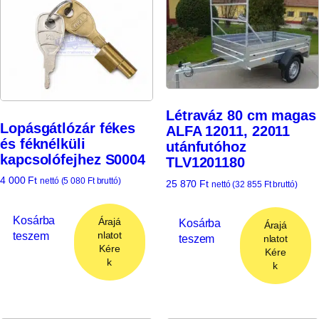
Létraváz 80 cm magas
Lopásgátlózár fékes
ALFA 12011, 22011
és féknélküli
utánfutóhoz
kapcsolófejhez S0004
TLV1201180
4 000
Ft
nettó (
5 080
Ft
bruttó)
25 870
Ft
nettó (
32 855
Ft
bruttó)
Kosárba
Árajá
Kosárba
Árajá
teszem
nlatot
teszem
nlatot
Kére
Kére
k
k