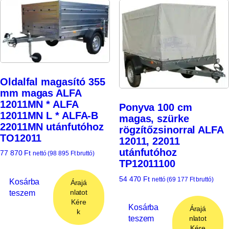
Oldalfal magasító 355
mm magas ALFA
12011MN * ALFA
Ponyva 100 cm
12011MN L * ALFA-B
magas, szürke
22011MN utánfutóhoz
rögzítőzsinorral ALFA
TO12011
12011, 22011
utánfutóhoz
77 870
Ft
nettó (
98 895
Ft
bruttó)
TP12011100
54 470
Ft
nettó (
69 177
Ft
bruttó)
Kosárba
Árajá
teszem
nlatot
Kére
Kosárba
Árajá
k
teszem
nlatot
Kére