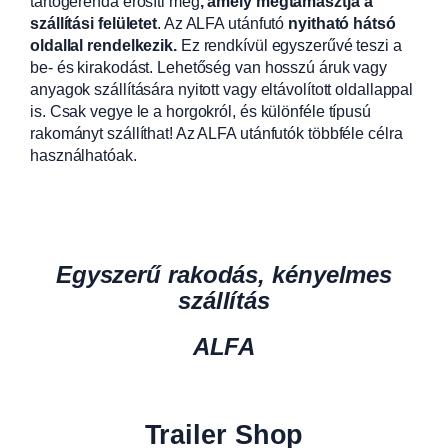
tartógerenda erősíti meg
, amely megtámasztja a
szállítási felületet
. Az ALFA utánfutó
nyitható hátsó
oldallal rendelkezik.
Ez rendkívül egyszerűvé teszi a
be- és kirakodást. Lehetőség van hosszú áruk vagy
anyagok szállítására nyitott vagy eltávolított oldallappal
is. Csak vegye le a horgokról, és különféle típusú
rakományt szállíthat! Az ALFA utánfutók többféle célra
használhatóak.
Egyszerű rakodás, kényelmes
szállítás
ALFA
Trailer Shop