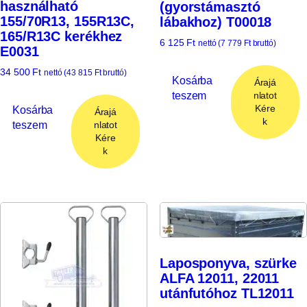
használható
(gyorstámasztó
155/70R13, 155R13C,
lábakhoz) T00018
165/R13C kerékhez
6 125
Ft
nettó (
7 779
Ft
bruttó)
E0031
34 500
Ft
nettó (
43 815
Ft
bruttó)
Kosárba
Árajá
teszem
nlatot
Kére
Kosárba
Árajá
k
teszem
nlatot
Kére
k
Laposponyva, szürke
ALFA 12011, 22011
utánfutóhoz TL12011