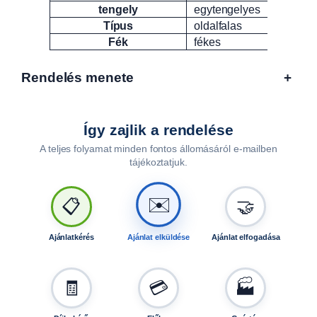
tengely
egytengelyes
Típus
oldalfalas
Fék
fékes
Rendelés menete
+
Így zajlik a rendelése
A teljes folyamat minden fontos állomásáról e-mailben
tájékoztatjuk.
🤝
📋
✉️
Ajánlatkérés
Ajánlat elküldése
Ajánlat elfogadása
🧾
💳
🏭