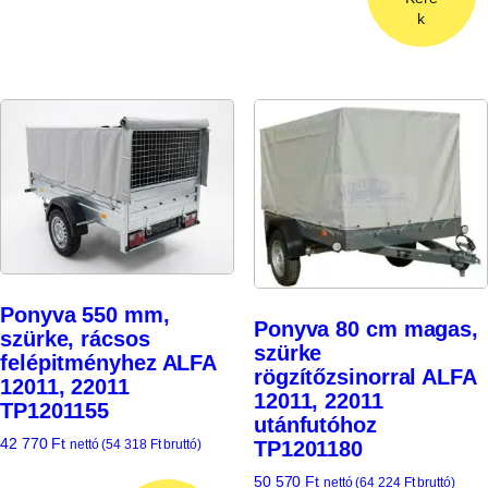
k
Ponyva 550 mm,
Ponyva 80 cm magas,
szürke, rácsos
szürke
felépitményhez ALFA
rögzítőzsinorral ALFA
12011, 22011
12011, 22011
TP1201155
utánfutóhoz
42 770
Ft
TP1201180
nettó (
54 318
Ft
bruttó)
50 570
Ft
nettó (
64 224
Ft
bruttó)