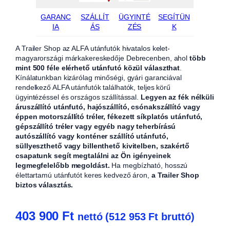
GARANC
SZÁLLÍT
ÜGYINTÉ
SEGÍTÜN
IA
ÁS
ZÉS
K
A Trailer Shop az ALFA utánfutók hivatalos kelet-
magyarországi márkakereskedője Debrecenben, ahol
több
mint 500 féle elérhető utánfutó közül választhat
.
Kínálatunkban kizárólag minőségi, gyári garanciával
rendelkező ALFA utánfutók találhatók, teljes körű
ügyintézéssel és országos szállítással.
Legyen az fék nélküli
áruszállító utánfutó, hajószállító, csónakszállító vagy
éppen motorszállító tréler, fékezett síkplatós utánfutó,
gépszállító tréler vagy egyéb nagy teherbírású
autószállító vagy konténer szállító utánfutó,
süllyeszthető vagy billenthető kivitelben, szakértő
csapatunk segít megtalálni az Ön igényeinek
legmegfelelőbb megoldást.
Ha megbízható, hosszú
élettartamú utánfutót keres kedvező áron,
a Trailer Shop
biztos választás.
403 900
Ft
nettó (
512 953
Ft
bruttó)