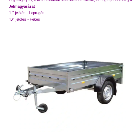
Jelmagyarázat
"L" jelölés - Laprugós
"B" jelölés - Fékes