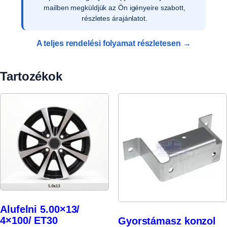
a vevői adatokat, és rendelését rögzítjük
rendszerünkben.
A teljes rendelési folyamat részletesen →
Tartozékok
Alufelni 5.00×13/
4×100/ ET30
Gyorstámasz konzol