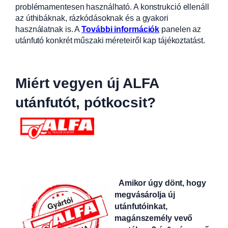
problémamentesen használható. A konstrukció ellenáll
az úthibáknak, rázkódásoknak és a gyakori
használatnak is. A
További információk
panelen az
utánfutó konkrét műszaki méreteiről kap tájékoztatást.
Miért vegyen új ALFA
utánfutót, pótkocsit?
Amikor úgy dönt, hogy
megvásárolja új
utánfutóinkat,
magánszemély vevő