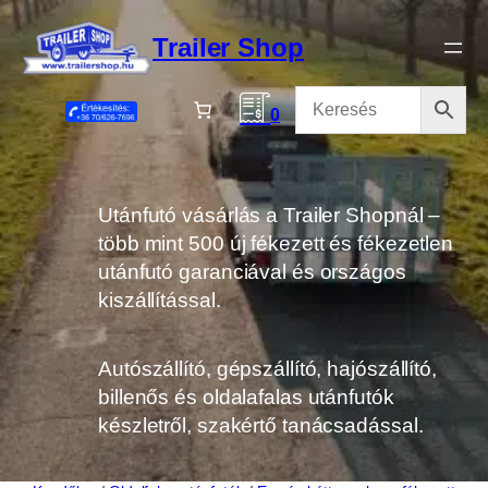
Ugrás
a
Trailer Shop
tartalomhoz
0
Utánfutó vásárlás a Trailer Shopnál –
több mint 500 új fékezett és fékezetlen
utánfutó garanciával és országos
kiszállítással.
Autószállító, gépszállító, hajószállító,
billenős és oldalafalas utánfutók
készletről, szakértő tanácsadással.