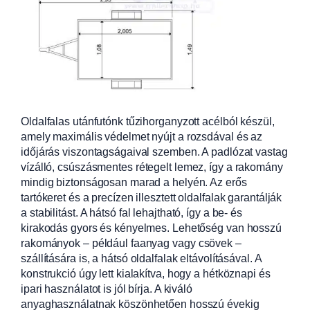
Oldalfalas utánfutónk tűzihorganyzott acélból készül,
amely maximális védelmet nyújt a rozsdával
és az
időjárás viszontagságaival szemben. A padlózat vastag
vízálló, csúszásm
entes rétegelt lemez, így a rakomány
mindig biztonságosan marad a helyén. Az erős
tartókeret és a precízen illes
ztett oldalfalak garantálják
a stabilitást. A
hátsó fal lehajtható, így a be- és
kirakodás gyors és kényelmes. Lehetőség van hosszú
rakományok – például faany
ag vagy csövek –
szállítására is, a hátsó oldalfalak eltávolításával. A
konstrukció úgy lett kialakítva, hogy a hétköznapi és
ipari használatot is jól bírja. A kiváló
anyaghasználatnak köszönhetően hosszú évekig