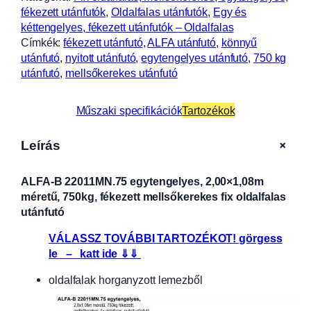
fékezett utánfutók
, 
Oldalfalas utánfutók
, 
Egy és
kéttengelyes, fékezett utánfutók – Oldalfalas
Címkék:
fékezett utánfutó
, 
ALFA utánfutó
, 
könnyű
utánfutó
, 
nyitott utánfutó
, 
egytengelyes utánfutó
, 
750 kg
utánfutó
, 
mellsőkerekes utánfutó
Műszaki specifikációk
Tartozékok
+
Leírás
ALFA-B 22011MN.75 egytengelyes, 2,00×1,08m
méretű, 750kg, fékezett mellsőkerekes fix oldalfalas
utánfutó
VÁLASSZ TOVÁBBI TARTOZÉKOT! görgess
le – katt ide ⇓⇓
oldalfalak horganyzott lemezből