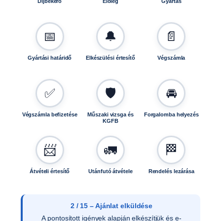
Díjbekérő
Előleg
Gyártás
📅
🔔
📄
Gyártási határidő
Elkészülési értesítő
Végszámla
✅
🛡️
🚘
Végszámla befizetése
Műszaki vizsga és
Forgalomba helyezés
KGFB
📨
🚛
🏁
Átvételi értesítő
Utánfutó átvétele
Rendelés lezárása
3 / 15 – Ajánlat elfogadása
Az ajánlat írásos elfogadását követően ellenőrizzük