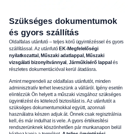
Szükséges dokumentumok
és gyors szállítás
Oldalfalas utánfutó – teljes körű ügyintézéssel és gyors
szállítással. Az utánfutó
EK-Megfelelőségi
nyilatkozattal, Műszaki adatlappal, Műszaki
vizsgálati bizonyítvánnyal
,
Járműkísérő lappal
és
részletes dokumentációval kerül átadásra.
Amint megrendeli az oldalfalas utánfutót, minden
adminisztratív terhet leveszünk a válláról. Igény esetén
elintézzük Ön helyett a műszaki vizsgához szükséges
ügyintézést és kötelező biztosítást is. Az utánfutót a
szükséges dokumentumokkal együtt, azonnali
használatra készen adjuk át. Önnek csak regisztrálnia
kell, és már indulhat is vele. A gyors értékesítési
rendszerünknek köszönhetően pár munkanapon belül
kézhez kapja a terméket.
A teljes ügyintézési