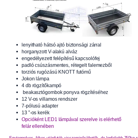
lenyitható hátsó ajtó biztonsági zárral
horganyzott V-alakú alváz
engedélyezett felépítésű kapcsolófej
padló csúszásmentes, rétegelt falemezből
torziós rugózású KNOTT futómű
Jokon lámpa
4 db rögzítőkampó
beakasztógombok ponyva rögzítéséhez
12 V-os villamos rendszer
7-pólusú adapter
13 ”-os kerék
Opcióként LED1 lámpával szerelve is elérhető
felár ellenében
Egytengelyes, fékes utánfutók visszaminősíthetők, de legfeljebb 750kg-