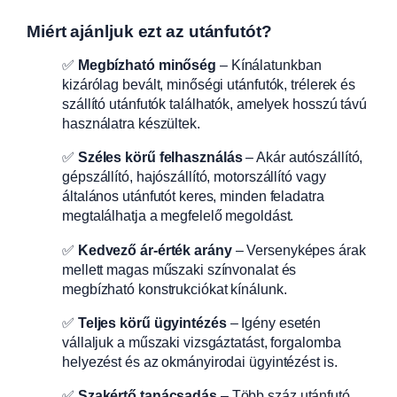
Miért ajánljuk ezt az utánfutót?
✅
Megbízható minőség
– Kínálatunkban
kizárólag bevált, minőségi utánfutók, trélerek és
szállító utánfutók találhatók, amelyek hosszú távú
használatra készültek.
✅
Széles körű felhasználás
– Akár autószállító,
gépszállító, hajószállító, motorszállító vagy
általános utánfutót keres, minden feladatra
megtalálhatja a megfelelő megoldást.
✅
Kedvező ár-érték arány
– Versenyképes árak
mellett magas műszaki színvonalat és
megbízható konstrukciókat kínálunk.
✅
Teljes körű ügyintézés
– Igény esetén
vállaljuk a műszaki vizsgáztatást, forgalomba
helyezést és az okmányirodai ügyintézést is.
✅
Szakértő tanácsadás
– Több száz utánfutó