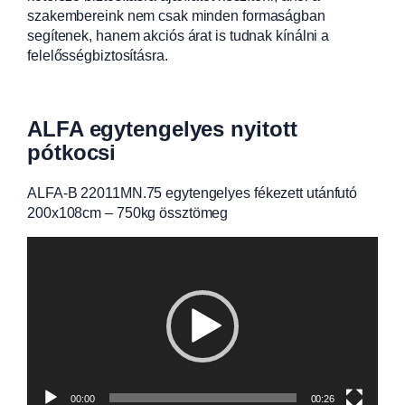
szakembereink nem csak minden formaságban
segítenek, hanem akciós árat is tudnak kínálni a
felelősségbiztosításra.
ALFA egytengelyes nyitott
pótkocsi
ALFA-B 22011MN.75 egytengelyes fékezett utánfutó
200x108cm – 750kg össztömeg
Videólejátszó
00:00
00:26