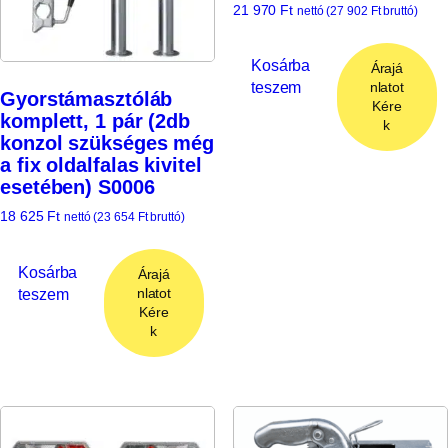
21 970
Ft
nettó (
27 902
Ft
bruttó)
Kosárba
Árajá
teszem
nlatot
Gyorstámasztóláb
Kére
komplett, 1 pár (2db
k
konzol szükséges még
a fix oldalfalas kivitel
esetében) S0006
18 625
Ft
nettó (
23 654
Ft
bruttó)
Kosárba
Árajá
teszem
nlatot
Kére
k