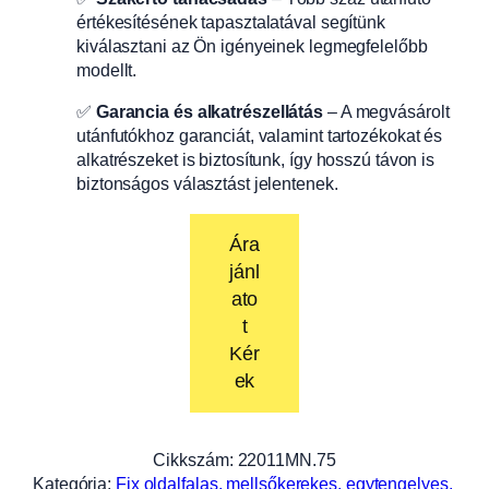
értékesítésének tapasztalatával segítünk
kiválasztani az Ön igényeinek legmegfelelőbb
modellt.
✅
Garancia és alkatrészellátás
– A megvásárolt
utánfutókhoz garanciát, valamint tartozékokat és
alkatrészeket is biztosítunk, így hosszú távon is
biztonságos választást jelentenek.
Ára
jánl
ato
t
Kér
ek
Cikkszám:
22011MN.75
Kategória:
Fix oldalfalas, mellsőkerekes, egytengelyes,