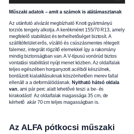
Műszaki adatok – amit a számok is alátámasztanak
Az utánfutó alvázát megbízható Knott gyártmányú
torziós tengely alkotja. A kerékméret 155/70 R13, amely
megfelelő stabilitást és terhelhetőséget biztosít. A
szállítófelület erős, vízálló és csúszásmentes rétegelt
falemez, integrált rögzítő elemekkel így a rakomány
mindig biztonságban van. A V-típusú vonórúd biztos
vontatási stabilitást nyújt menet közben. Az oldalfalak
teljes egészében horganyzott acélból készülnek,
bordázott kialakításuknak köszönhetően merev fallal
ellenáll a a deformálódásnak.
Nyitható hátsó oldala
van
, ami pár perc alatt lehetővé teszi a be- és
kirakodást! Az oldalfalak magassága 35 cm, de
kérhető akár 70 cm teljes magasságban is.
Az ALFA pótkocsi műszaki