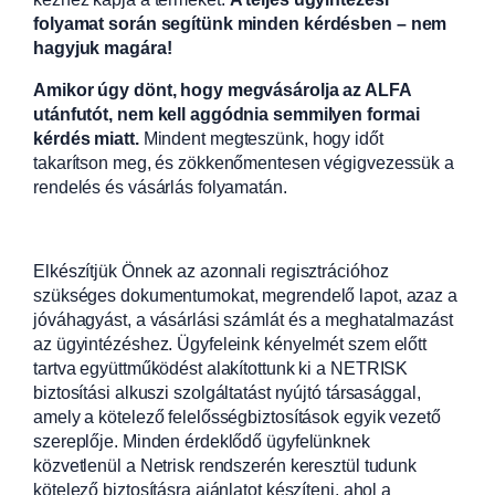
folyamat során segítünk minden kérdésben – nem
hagyjuk magára!
Amikor úgy dönt, hogy megvásárolja az ALFA
utánfutót, nem kell aggódnia semmilyen formai
kérdés miatt.
Mindent megteszünk, hogy időt
takarítson meg, és zökkenőmentesen végigvezessük a
rendelés és vásárlás folyamatán.
Elkészítjük Önnek az azonnali regisztrációhoz
szükséges dokumentumokat, megrendelő lapot, azaz a
jóváhagyást, a vásárlási számlát és a meghatalmazást
az ügyintézéshez. Ügyfeleink kényelmét szem előtt
tartva együttműködést alakítottunk ki a NETRISK
biztosítási alkuszi szolgáltatást nyújtó társasággal,
amely a kötelező felelősségbiztosítások egyik vezető
szereplője. Minden érdeklődő ügyfelünknek
közvetlenül a Netrisk rendszerén keresztül tudunk
kötelező biztosításra ajánlatot készíteni, ahol a