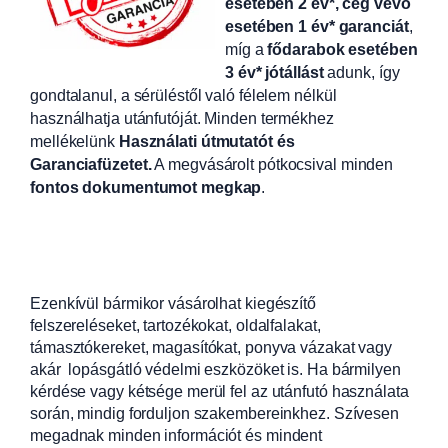
esetében 2 év*, cég vevő
esetében 1 év* garanciát
,
míg a
fődarabok esetében
3 év* jótállást
adunk, így
gondtalanul, a sérüléstől való félelem nélkül
használhatja utánfutóját. Minden termékhez
mellékelünk
Használati útmutatót és
Garanciafüzetet.
A
megvásárolt pótkocsival minden
fontos dokumentumot megkap
.
Ezenkívül bármikor vásárolhat kiegészítő
felszereléseket, tartozékokat, oldalfalakat,
támasztókereket, magasítókat, ponyva vázakat vagy
akár lopásgátló védelmi eszközöket is. Ha bármilyen
kérdése vagy kétsége merül fel az utánfutó használata
során, mindig forduljon szakembereinkhez. Szívesen
megadnak minden információt és mindent