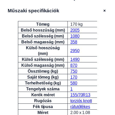
+
Műszaki specifikációk
Tömeg
170 kg
Attribútumok
Érték
Belső hosszúság (mm)
2005
Belső szélesség (mm)
1080
Belső magasság (mm)
358
Külső hosszúság
2950
(mm)
Külső szélesség (mm)
1490
Külső magasság (mm)
870
Össztömeg (kg)
750
Saját tömeg (kg)
170
Terhelhetőség (kg)
580
Tengelyek száma
1
Kerék méret
155/70R13
Rugózás
torziós knott
Fék típusa
ráfutófékes
Méret
2.00 x 1.08