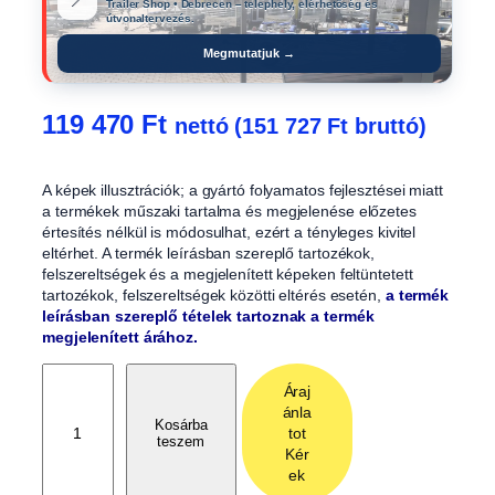
📍
Trailer Shop • Debrecen – telephely, elérhetőség és
útvonaltervezés.
Megmutatjuk →
119 470
Ft
nettó (
151 727
Ft
bruttó)
A képek illusztrációk; a gyártó folyamatos fejlesztései miatt
a termékek műszaki tartalma és megjelenése előzetes
értesítés nélkül is módosulhat, ezért a tényleges kivitel
eltérhet. A termék leírásban szereplő tartozékok,
felszereltségek és a megjelenített képeken feltüntetett
tartozékok, felszereltségek közötti eltérés esetén,
a termék
leírásban szereplő tételek tartoznak a termék
megjelenített árához.
R
Áraj
á
ánla
c
Kosárba
tot
teszem
s
Kér
o
ek