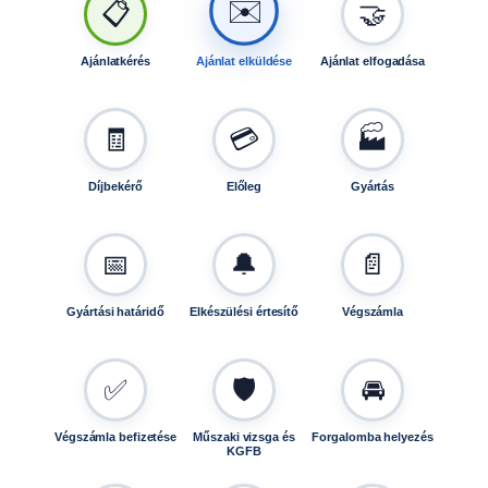
✉️
📋
🤝
f
u
t
Ajánlatkérés
Ajánlat elküldése
Ajánlat elfogadása
ó
h
o
🧾
💳
🏭
z
T
Díjbekérő
Előleg
Gyártás
R
1
2
📅
🔔
📄
0
1
Gyártási határidő
Elkészülési értesítő
Végszámla
1
5
5
✅
🛡️
🚘
m
e
n
Végszámla befizetése
Műszaki vizsga és
Forgalomba helyezés
KGFB
n
y