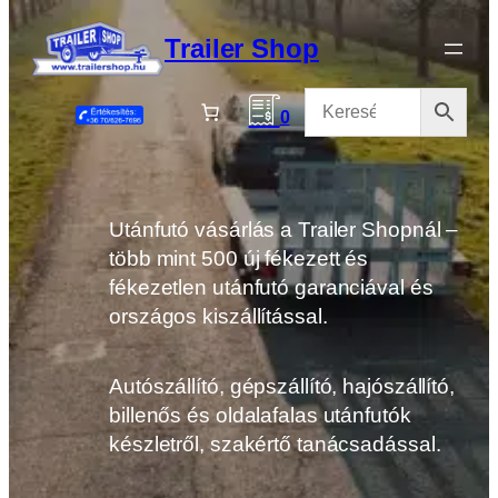
Ugrás
a
Trailer Shop
tartalomhoz
0
Utánfutó vásárlás a Trailer Shopnál –
több mint 500 új fékezett és
fékezetlen utánfutó garanciával és
országos kiszállítással.
Autószállító, gépszállító, hajószállító,
billenős és oldalafalas utánfutók
készletről, szakértő tanácsadással.