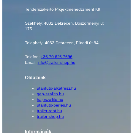
Tenderszakértő Projektmenedzsment Kft.
Székhely: 4032 Debrecen, Böszörményi út
175.
Telephely: 4032 Debrecen, Füredi út 94.
Telefon:
+36 70 626 7696
Email:
info@trailer-shop.hu
Oldalaink
utanfuto-alkatresz.hu
gep-szallito.hu
hajoszallito.hu
utanfuto-berles.hu
trailer-rent.hu
trailer-shop.hu
Információk