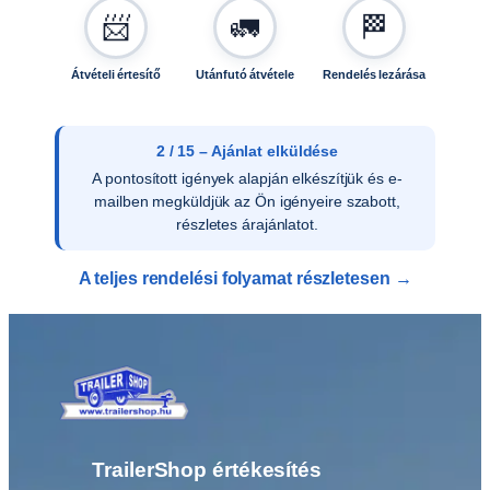
📨
🚛
🏁
i
s
é
Átvételi értesítő
Utánfutó átvétele
Rendelés lezárása
g
2 / 15 – Ajánlat elküldése
A pontosított igények alapján elkészítjük és e-
mailben megküldjük az Ön igényeire szabott,
részletes árajánlatot.
A teljes rendelési folyamat részletesen →
TrailerShop értékesítés