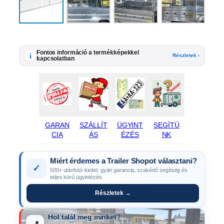
Fontos információ a termékképekkel
i
Részletek ›
kapcsolatban
GARAN
SZÁLLÍT
ÜGYINT
SEGÍTÜ
CIA
ÁS
ÉZÉS
NK
Miért érdemes a Trailer Shopot választani?
✓
500+ utánfutó-kivitel, gyári garancia, szakértő segítség és
teljes körű ügyintézés.
Részletek →
Hol talál meg minket?