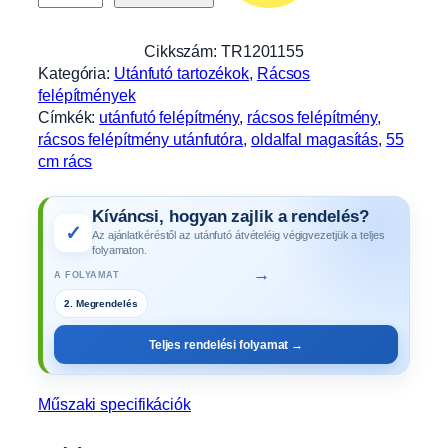
s
f
e
Cikkszám:
TR1201155
l
Kategória:
Utánfutó tartozékok
, 
Rácsos
é
felépítmények
p
Címkék:
utánfutó felépítmény
, 
rácsos felépítmény
, 
í
rácsos felépítmény utánfutóra
, 
oldalfal magasítás
, 
55
t
cm rács
m
é
Kíváncsi, hogyan zajlik a rendelés?
n
✓
Az ajánlatkéréstől az utánfutó átvételéig végigvezetjük a teljes
y
folyamaton.
5
→
A FOLYAMAT
5
2. Megrendelés
0
m
Teljes rendelési folyamat →
m
m
a
Műszaki specifikációk
g
a