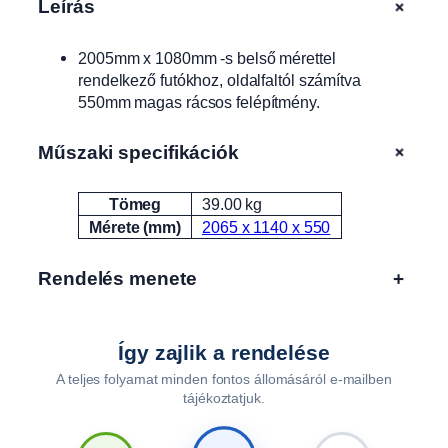
+
Leírás
s
A
2005mm x 1080mm -s belső mérettel
L
rendelkező futókhoz, oldalfaltól számítva
F
550mm magas rácsos felépítmény.
A
1
2
+
Műszaki specifikációk
0
1
Tömeg
39.00 kg
Attribútumok
Érték
1
Mérete (mm)
2065 x 1140 x 550
,
2
Rendelés menete
+
2
0
1
1
Így zajlik a rendelése
u
A teljes folyamat minden fontos állomásáról e-mailben
t
tájékoztatjuk.
á
n