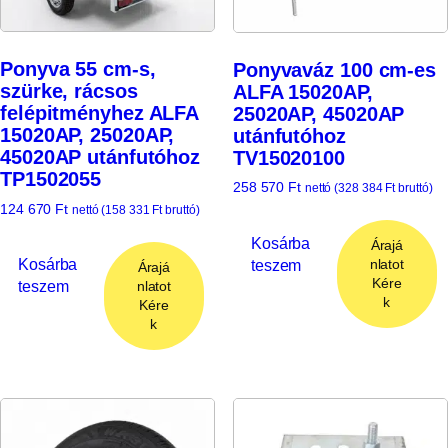
Ponyva 55 cm-s,
Ponyvaváz 100 cm-es
szürke, rácsos
ALFA 15020AP,
felépitményhez ALFA
25020AP, 45020AP
15020AP, 25020AP,
utánfutóhoz
45020AP utánfutóhoz
TV15020100
TP1502055
258 570
Ft
nettó (
328 384
Ft
bruttó)
124 670
Ft
nettó (
158 331
Ft
bruttó)
Kosárba
Árajá
Kosárba
teszem
nlatot
Árajá
Kére
teszem
nlatot
k
Kére
k