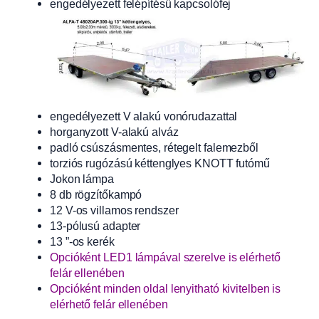
engedélyezett felépítésű kapcsolófej
engedélyezett V alakú vonórudazattal
horganyzott V-alakú alváz
padló csúszásmentes, rétegelt falemezből
torziós rugózású kéttenglyes KNOTT futómű
Jokon lámpa
8 db rögzítőkampó
12 V-os villamos rendszer
13-pólusú adapter
13 ”-os kerék
Opcióként LED1 lámpával szerelve is elérhető
felár ellenében
Opcióként minden oldal lenyitható kivitelben is
elérhető felár ellenében