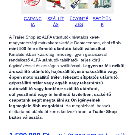
GARANC
SZÁLLÍT
ÜGYINTÉ
SEGÍTÜN
IA
ÁS
ZÉS
K
A Trailer Shop az ALFA utánfutók hivatalos kelet-
magyarországi márkakereskedője Debrecenben, ahol
több
mint 500 féle elérhető utánfutó közül választhat
.
Kínálatunkban kizárólag minőségi, gyári garanciával
rendelkező ALFA utánfutók találhatók, teljes körű
ügyintézéssel és országos szállítással.
Legyen az fék nélküli
áruszállító utánfutó, hajószállító, csónakszállító vagy
éppen motorszállító tréler, fékezett síkplatós utánfutó,
gépszállító tréler vagy egyéb nagy teherbírású
autószállító vagy konténer szállító utánfutó,
süllyeszthető vagy billenthető kivitelben, szakértő
csapatunk segít megtalálni az Ön igényeinek
legmegfelelőbb megoldást.
Ha megbízható, hosszú
élettartamú utánfutót keres kedvező áron,
a Trailer Shop
biztos választás.