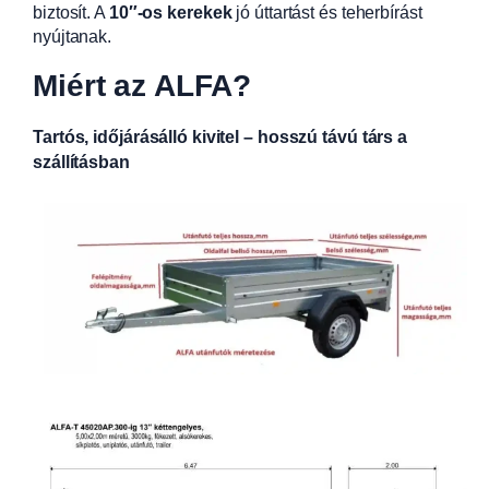
biztosít. A
10″-os kerekek
jó úttartást és teherbírást
nyújtanak.
Miért az ALFA?
Tartós, időjárásálló kivitel – hosszú távú társ a
szállításban