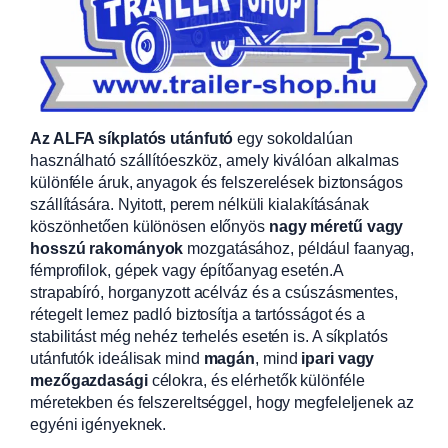
Az ALFA síkplatós utánfutó
egy sokoldalúan
használható szállítóeszköz, amely kiválóan alkalmas
különféle áruk, anyagok és felszerelések biztonságos
szállítására. Nyitott, perem nélküli kialakításának
köszönhetően különösen előnyös
nagy méretű vagy
hosszú rakományok
mozgatásához, például faanyag,
fémprofilok, gépek vagy építőanyag esetén.A
strapabíró, horganyzott acélváz és a csúszásmentes,
rétegelt lemez padló biztosítja a tartósságot és a
stabilitást még nehéz terhelés esetén is. A síkplatós
utánfutók ideálisak mind
magán
, mind
ipari vagy
mezőgazdasági
célokra, és elérhetők különféle
méretekben és felszereltséggel, hogy megfeleljenek az
egyéni igényeknek.