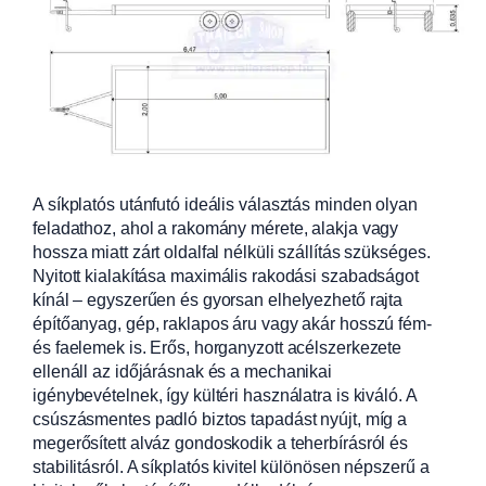
A síkplatós utánfutó ideális választás minden olyan
feladathoz, ahol a rakomány mérete, alakja vagy
hossza miatt zárt oldalfal nélküli szállítás szükséges.
Nyitott kialakítása maximális rakodási szabadságot
kínál – egyszerűen és gyorsan elhelyezhető rajta
építőanyag, gép, raklapos áru vagy akár hosszú fém-
és faelemek is. Erős, horganyzott acélszerkezete
ellenáll az időjárásnak és a mechanikai
igénybevételnek, így kültéri használatra is kiváló. A
csúszásmentes padló biztos tapadást nyújt, míg a
megerősített alváz gondoskodik a teherbírásról és
stabilitásról. A síkplatós kivitel különösen népszerű a