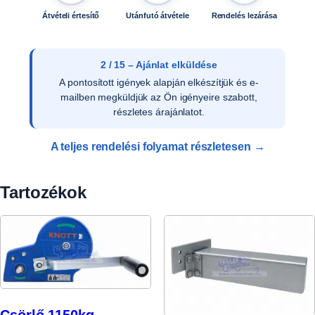
Átvételi értesítő
Utánfutó átvétele
Rendelés lezárása
3 / 15 – Ajánlat elfogadása
Az ajánlat írásos elfogadását követően ellenőrizzük
a vevői adatokat, és rendelését rögzítjük
rendszerünkben.
A teljes rendelési folyamat részletesen →
Tartozékok