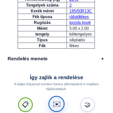
Tengelyek száma
2
Kerék méret
195/50R13C
Fék típusa
ráfutófékes
Rugózás
torziós knott
Méret
5.00 x 2.00
tengely
kéttengelyes
Típus
síkplatós
Fék
fékes
Rendelés menete
+
Így zajlik a rendelése
A teljes folyamat minden fontos állomásáról e-mailben
tájékoztatjuk.
🤝
📋
✉️