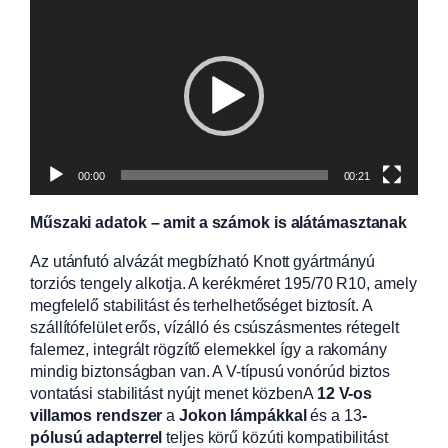
Videólejátszó
00:00
00:21
Műszaki adatok – amit a számok is alátámasztanak
Az utánfutó alvázát megbízható Knott gyártmányú
torziós tengely alkotja. A kerékméret 195/70 R10, amely
megfelelő stabilitást és terhelhetőséget biztosít. A
szállítófelület erős, vízálló és csúszásmentes rétegelt
falemez, integrált rögzítő elemekkel így a rakomány
mindig biztonságban van. A V-típusú vonórúd biztos
vontatási stabilitást nyújt menet közbenA
12 V-os
villamos rendszer
a
Jokon lámpákkal
és a 13
-
pólusú adapterrel
teljes körű közúti kompatibilitást