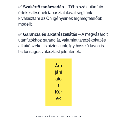
✅
Szakértő tanácsadás
– Több száz utánfutó
értékesítésének tapasztalatával segítünk
kiválasztani az Ön igényeinek legmegfelelőbb
modellt.
✅
Garancia és alkatrészellátás
– A megvásárolt
utánfutókhoz garanciát, valamint tartozékokat és
alkatrészeket is biztosítunk, így hosszú távon is
biztonságos választást jelentenek.
Ára
jánl
ato
t
Kér
ek