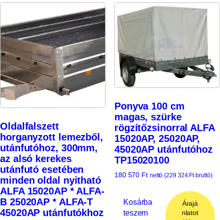
Ponyva 100 cm
magas, szürke
Oldalfalszett
rögzítőzsinorral ALFA
horganyzott lemezből,
15020AP, 25020AP,
utánfutóhoz, 300mm,
45020AP utánfutóhoz
az alsó kerekes
TP15020100
utánfutó esetében
180 570
Ft
nettó (
229 324
Ft
bruttó)
minden oldal nyitható
ALFA 15020AP * ALFA-
B 25020AP * ALFA-T
Kosárba
Árajá
45020AP utánfutókhoz
teszem
nlatot