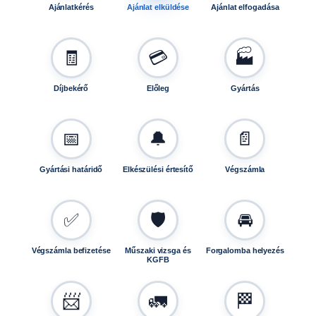
Ajánlatkérés
Ajánlat elküldése
Ajánlat elfogadása
🧾
💳
🏭
Díjbekérő
Előleg
Gyártás
📅
🔔
📄
Gyártási határidő
Elkészülési értesítő
Végszámla
✅
🛡️
🚘
Végszámla befizetése
Műszaki vizsga és
Forgalomba helyezés
KGFB
📨
🚛
🏁