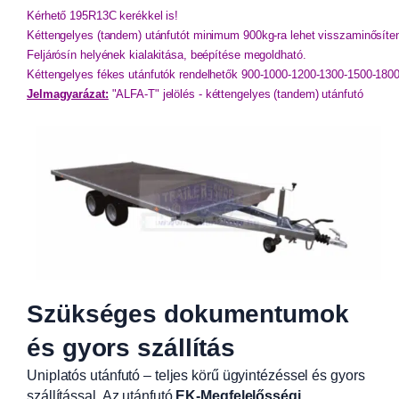
Kérhető 195R13C kerékkel is! 
Kéttengelyes (tandem) utánfutót minimum 900kg-ra lehet visszaminősíten
Feljárósín helyének kialakitása, beépítése megoldható.
Kéttengelyes fékes utánfutók rendelhetők 900-1000-1200-1300-1500-18
Jelmagyarázat:
"ALFA-T" jelölés - kéttengelyes (tandem) utánfutó
Szükséges dokumentumok
és gyors szállítás
Uniplatós utánfutó – teljes körű ügyintézéssel és gyors
szállítással. Az utánfutó
EK-Megfelelősségi