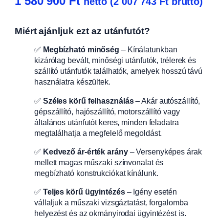
1 580 900
Ft
nettó (
2 007 743
Ft
bruttó)
Miért ajánljuk ezt az utánfutót?
✅
Megbízható minőség
– Kínálatunkban
kizárólag bevált, minőségi utánfutók, trélerek és
szállító utánfutók találhatók, amelyek hosszú távú
használatra készültek.
✅
Széles körű felhasználás
– Akár autószállító,
gépszállító, hajószállító, motorszállító vagy
általános utánfutót keres, minden feladatra
megtalálhatja a megfelelő megoldást.
✅
Kedvező ár-érték arány
– Versenyképes árak
mellett magas műszaki színvonalat és
megbízható konstrukciókat kínálunk.
✅
Teljes körű ügyintézés
– Igény esetén
vállaljuk a műszaki vizsgáztatást, forgalomba
helyezést és az okmányirodai ügyintézést is.