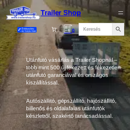
Ugrás
a
Trailer Shop
tartalomhoz
0
Utánfutó vásárlás a Trailer Shopnál –
több mint 500 új fékezett és fékezetlen
utánfutó garanciával és országos
kiszállítással.
Autószállító, gépszállító, hajószállító,
billenős és oldalafalas utánfutók
készletről, szakértő tanácsadással.