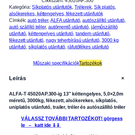
Cikkszám:
45020AP.300
Kategória:
Síkplatós utánfutók
, 
Trélerek
, 
Sík platós,
alsókerekes, kéttengelyes, fékezett utánfutók
Címkék:
autó tréler
, 
ALFA utánfutó
, 
autószállító utánfutó
, 
autó szállító tréler
, 
autómentő utánfutó
, 
járműszállító
utánfutó
, 
kéttengelyes utánfutó
, 
tandem utánfutó
, 
fékezett utánfutó
, 
nagy teherbírású utánfutó
, 
3000 kg
utánfutó
, 
síkplatós utánfutó
, 
ráfutófékes utánfutó
Műszaki specifikációk
Tartozékok
+
Leírás
ALFA-T 45020AP.300-ig 13″ kéttengelyes, 5,0×2,0m
méretű, 3000kg, fékezett, alsókerekes, síkplatós,
uniplatós utánfutó, trailer, tréler és autószállító tréler
VÁLASSZ TOVÁBBI TARTOZÉKOT! görgess
le – katt ide ⇓⇓