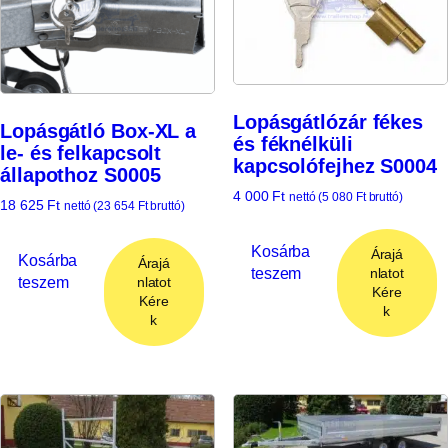
Lopásgátlózár fékes
Lopásgátló Box-XL a
és féknélküli
le- és felkapcsolt
kapcsolófejhez S0004
állapothoz S0005
4 000
Ft
nettó (
5 080
Ft
bruttó)
18 625
Ft
nettó (
23 654
Ft
bruttó)
Kosárba
Árajá
Kosárba
Árajá
teszem
nlatot
teszem
nlatot
Kére
Kére
k
k