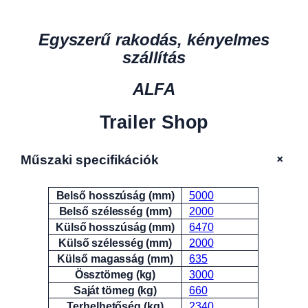
Egyszerű rakodás, kényelmes
szállítás
ALFA
Trailer Shop
+
Műszaki specifikációk
Belső hosszúság (mm)
5000
Attribútumok
Érték
Belső szélesség (mm)
2000
Külső hosszúság (mm)
6470
Külső szélesség (mm)
2000
Külső magasság (mm)
635
Össztömeg (kg)
3000
Saját tömeg (kg)
660
Terhelhetőség (kg)
2340