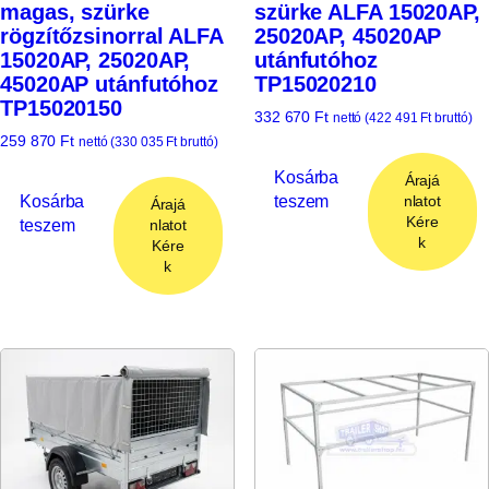
magas, szürke
szürke ALFA 15020AP,
rögzítőzsinorral ALFA
25020AP, 45020AP
15020AP, 25020AP,
utánfutóhoz
45020AP utánfutóhoz
TP15020210
TP15020150
332 670
Ft
nettó (
422 491
Ft
bruttó)
259 870
Ft
nettó (
330 035
Ft
bruttó)
Kosárba
Árajá
Kosárba
teszem
nlatot
Árajá
Kére
teszem
nlatot
k
Kére
k