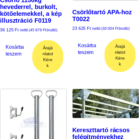
Csörlő 1150kg
hevederrel, burkolt,
Csörlőtartó APA-hoz
kötőelemekkel, a kép
T0022
illusztráció F0119
23 625
Ft
nettó (
30 004
Ft
bruttó)
36 125
Ft
nettó (
45 879
Ft
bruttó)
Kosárba
Árajá
Kosárba
Árajá
teszem
nlatot
teszem
nlatot
Kére
Kére
k
k
Kereszttartó rácsos
felépítményekhez