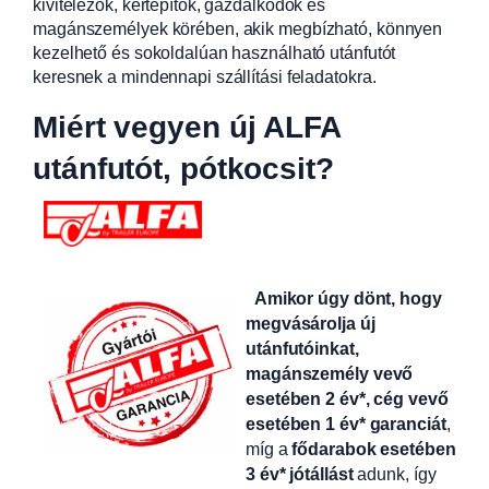
kivitelezők, kertépítők, gazdálkodók és
magánszemélyek körében, akik megbízható, könnyen
kezelhető és sokoldalúan használható utánfutót
keresnek a mindennapi szállítási feladatokra.
Miért vegyen új ALFA
utánfutót, pótkocsit?
Amikor úgy dönt, hogy
megvásárolja új
utánfutóinkat,
magánszemély vevő
esetében 2 év*, cég vevő
esetében 1 év* garanciát
,
míg a
fődarabok esetében
3 év* jótállást
adunk, így