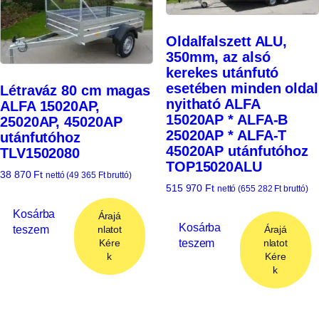
Oldalfalszett ALU,
350mm, az alsó
kerekes utánfutó
esetében minden oldal
Létraváz 80 cm magas
nyitható ALFA
ALFA 15020AP,
15020AP * ALFA-B
25020AP, 45020AP
25020AP * ALFA-T
utánfutóhoz
45020AP utánfutóhoz
TLV1502080
TOP15020ALU
38 870
Ft
nettó (
49 365
Ft
bruttó)
515 970
Ft
nettó (
655 282
Ft
bruttó)
Kosárba
Árajá
Kosárba
teszem
Árajá
nlatot
teszem
nlatot
Kére
Kére
k
k