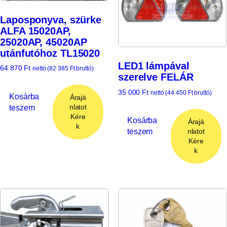
Laposponyva, szürke
ALFA 15020AP,
25020AP, 45020AP
utánfutóhoz TL15020
LED1 lámpával
64 870
Ft
nettó (
82 385
Ft
bruttó)
szerelve FELÁR
35 000
Ft
nettó (
44 450
Ft
bruttó)
Kosárba
Árajá
teszem
nlatot
Kére
Kosárba
Árajá
k
teszem
nlatot
Kére
k