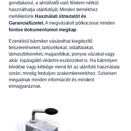
gondtalanul, a sérüléstől való félelem nélkül
használhatja utánfutóját. Minden termékhez
mellékelünk
Használati útmutatót és
Garanciafüzetet.
A
megvásárolt pótkocsival minden
fontos dokumentumot megkap
.
Ezenkívül bármikor vásárolhat kiegészítő
felszereléseket, tartozékokat, oldalfalakat,
támasztókereket, magasítókat, ponyva vázakat vagy
akár lopásgátló védelmi eszközöket is. Ha bármilyen
kérdése vagy kétsége merül fel az utánfutó használata
során, mindig forduljon szakembereinkhez. Szívesen
megadnak minden információt és mindent
elmagyaráznak.