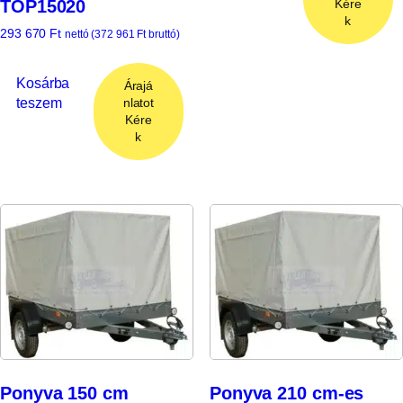
Kére
TOP15020
k
293 670
Ft
nettó (
372 961
Ft
bruttó)
Kosárba
Árajá
teszem
nlatot
Kére
k
Ponyva 150 cm
Ponyva 210 cm-es