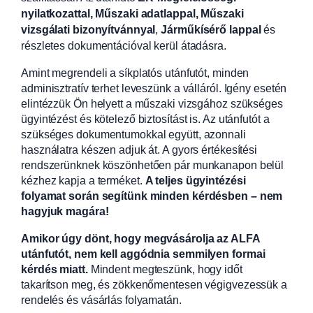
nyilatkozattal, Műszaki adatlappal, Műszaki
vizsgálati bizonyítvánnyal
,
Járműkísérő lappal
és
részletes dokumentációval kerül átadásra.
Amint megrendeli a síkplatós utánfutót, minden
adminisztratív terhet leveszünk a válláról. Igény esetén
elintézzük Ön helyett a műszaki vizsgához szükséges
ügyintézést és kötelező biztosítást is. Az utánfutót a
szükséges dokumentumokkal együtt, azonnali
használatra készen adjuk át. A gyors értékesítési
rendszerünknek köszönhetően pár munkanapon belül
kézhez kapja a terméket.
A teljes ügyintézési
folyamat során segítünk minden kérdésben – nem
hagyjuk magára!
Amikor úgy dönt, hogy megvásárolja az ALFA
utánfutót, nem kell aggódnia semmilyen formai
kérdés miatt.
Mindent megteszünk, hogy időt
takarítson meg, és zökkenőmentesen végigvezessük a
rendelés és vásárlás folyamatán.