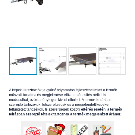
A képek illusztrációk; a gyártó folyamatos fejlesztései miatt a termék
műszaki tartalma és megjelenése előzetes értesítés nélkül is
módosulhat, ezért a tényleges kivitel eltérhet. A termék leírásban
szereplő tartozékok, felszereltségek és a megjelenített képeken
feltüntetett tartozékok, felszereltségek közötti
eltérés esetén
,
a termék
leírásban szereplő tételek tartoznak a termék megjelenített árához.