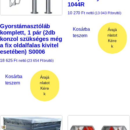
1044R
10 270
Ft
nettó (
13 043
Ft
bruttó)
Gyorstámasztóláb
Kosárba
Árajá
komplett, 1 pár (2db
teszem
nlatot
konzol szükséges még
Kére
a fix oldalfalas kivitel
k
esetében) S0006
18 625
Ft
nettó (
23 654
Ft
bruttó)
Kosárba
Árajá
teszem
nlatot
Kére
k