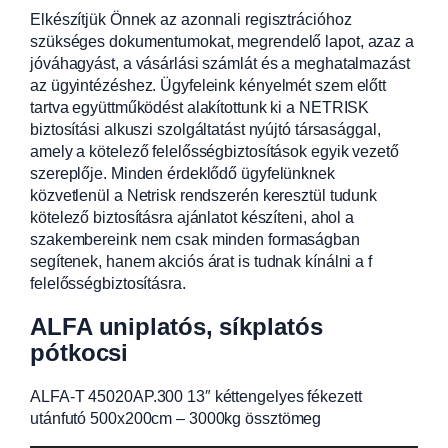
Elkészítjük Önnek az azonnali regisztrációhoz
szükséges dokumentumokat, megrendelő lapot, azaz a
jóváhagyást, a vásárlási számlát és a meghatalmazást
az ügyintézéshez. Ügyfeleink kényelmét szem előtt
tartva együttműködést alakítottunk ki a NETRISK
biztosítási alkuszi szolgáltatást nyújtó társasággal,
amely a kötelező felelősségbiztosítások egyik vezető
szereplője. Minden érdeklődő ügyfelünknek
közvetlenül a Netrisk rendszerén keresztül tudunk
kötelező biztosításra ajánlatot készíteni, ahol a
szakembereink nem csak minden formaságban
segítenek, hanem akciós árat is tudnak kínálni a f
felelősségbiztosításra.
ALFA uniplatós, síkplatós
pótkocsi
ALFA-T 45020AP.300 13″ kéttengelyes fékezett
utánfutó 500x200cm – 3000kg össztömeg