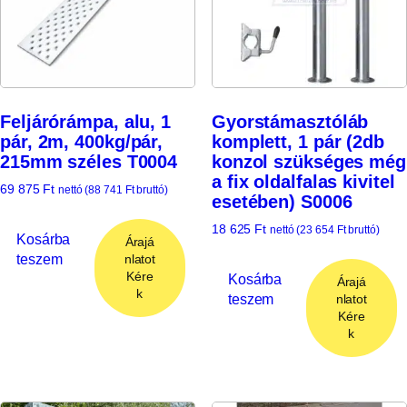
Feljárórámpa, alu, 1
Gyorstámasztóláb
pár, 2m, 400kg/pár,
komplett, 1 pár (2db
215mm széles T0004
konzol szükséges még
a fix oldalfalas kivitel
69 875
Ft
nettó (
88 741
Ft
bruttó)
esetében) S0006
18 625
Ft
nettó (
23 654
Ft
bruttó)
Kosárba
Árajá
teszem
nlatot
Kére
Kosárba
Árajá
k
teszem
nlatot
Kére
k