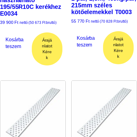
215mm széles
195/55R10C kerékhez
kötőelemekkel T0003
E0034
55 770
Ft
nettó (
70 828
Ft
bruttó)
39 900
Ft
nettó (
50 673
Ft
bruttó)
Kosárba
Árajá
Kosárba
Árajá
teszem
nlatot
teszem
nlatot
Kére
Kére
k
k