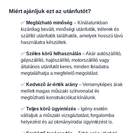
Miért ajánljuk ezt az utánfutót?
✅
Megbízható minőség
– Kínálatunkban
kizárólag bevált, minőségi utánfutók, trélerek és
szállító utánfutók találhatók, amelyek hosszú távú
használatra készültek.
✅
Széles körű felhasználás
– Akár autószállító,
gépszállító, hajószállító, motorszállító vagy
általános utánfutót keres, minden feladatra
megtalálhatja a megfelelő megoldást.
✅
Kedvező ár-érték arány
– Versenyképes árak
mellett magas műszaki színvonalat és
megbízható konstrukciókat kínálunk.
✅
Teljes körű ügyintézés
– Igény esetén
vállaljuk a műszaki vizsgáztatást, forgalomba
helyezést és az okmányirodai ügyintézést is.