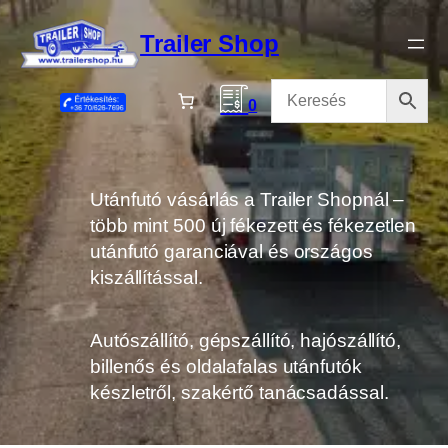
Ugrás
a
Trailer Shop
tartalomhoz
0
Utánfutó vásárlás a Trailer Shopnál –
több mint 500 új fékezett és fékezetlen
utánfutó garanciával és országos
kiszállítással.
Autószállító, gépszállító, hajószállító,
billenős és oldalafalas utánfutók
készletről, szakértő tanácsadással.