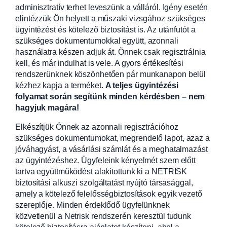
adminisztratív terhet leveszünk a válláról. Igény esetén
elintézzük Ön helyett a műszaki vizsgához szükséges
ügyintézést és kötelező biztosítást is. Az utánfutót a
szükséges dokumentumokkal együtt, azonnali
használatra készen adjuk át. Önnek csak regisztrálnia
kell, és már indulhat is vele. A gyors értékesítési
rendszerünknek köszönhetően pár munkanapon belül
kézhez kapja a terméket.
A teljes ügyintézési
folyamat során segítünk minden kérdésben – nem
hagyjuk magára!
Elkészítjük Önnek az azonnali regisztrációhoz
szükséges dokumentumokat, megrendelő lapot, azaz a
jóváhagyást, a vásárlási számlát és a meghatalmazást
az ügyintézéshez. Ügyfeleink kényelmét szem előtt
tartva együttműködést alakítottunk ki a NETRISK
biztosítási alkuszi szolgáltatást nyújtó társasággal,
amely a kötelező felelősségbiztosítások egyik vezető
szereplője. Minden érdeklődő ügyfelünknek
közvetlenül a Netrisk rendszerén keresztül tudunk