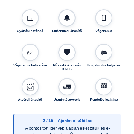
📅
🔔
📄
Gyártási határidő
Elkészülési értesítő
Végszámla
✅
🛡️
🚘
Végszámla befizetése
Műszaki vizsga és
Forgalomba helyezés
KGFB
📨
🚛
🏁
Átvételi értesítő
Utánfutó átvétele
Rendelés lezárása
3 / 15 – Ajánlat elfogadása
Az ajánlat írásos elfogadását követően ellenőrizzük