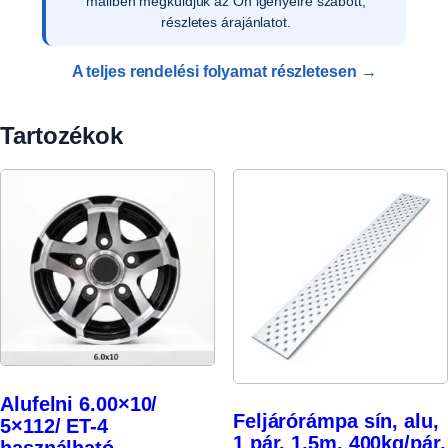
a vevői adatokat, és rendelését rögzítjük
rendszerünkben.
A teljes rendelési folyamat részletesen →
Tartozékok
Alufelni 6.00×10/
Feljárórámpa sín, alu,
5×112/ ET-4
1 pár, 1,5m, 400kg/pár,
használható