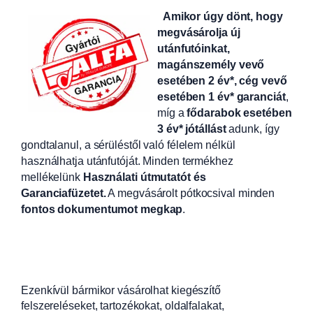
Amikor úgy dönt, hogy
megvásárolja új
utánfutóinkat,
magánszemély vevő
esetében 2 év*, cég vevő
esetében 1 év* garanciát
,
míg a
fődarabok esetében
3 év* jótállást
adunk, így
gondtalanul, a sérüléstől való félelem nélkül
használhatja utánfutóját. Minden termékhez
mellékelünk
Használati útmutatót és
Garanciafüzetet.
A
megvásárolt pótkocsival minden
fontos dokumentumot megkap
.
Ezenkívül bármikor vásárolhat kiegészítő
felszereléseket, tartozékokat, oldalfalakat,