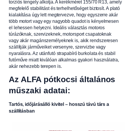
torziós tengely alkotja. A kerékméret 155/70 R13, amely
megfelelő stabilitást és terhelhetőséget biztosít. A plató
kialakítása úgy lett megtervezve, hogy egyszerre akár
több motort vagy egy nagyobb quadot is kényelmesen
el lehessen helyezni. Ideális választás motoros
túrázóknak, szervizeknek, motorsport csapatoknak
vagy akár magánszemélyeknek is, akik rendszeresen
szállítják járműveiket versenyre, szervizbe vagy
nyaralásra. Az utánfutó strapabíró burkolata és stabil
futóműve miatt kiválóan alkalmas gyakori használatra,
akár nehezebb terepen is.
Az ALFA pótkocsi általános
műszaki adatai:
Tartós, időjárásálló kivitel – hosszú távú társ a
szállításban