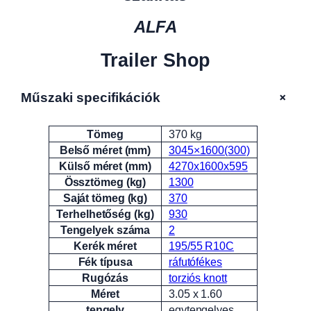
ALFA
Trailer Shop
+
Műszaki specifikációk
Tömeg
370 kg
Attribútumok
Érték
Belső méret (mm)
3045×1600(300)
Külső méret (mm)
4270x1600x595
Össztömeg (kg)
1300
Saját tömeg (kg)
370
Terhelhetőség (kg)
930
Tengelyek száma
2
Kerék méret
195/55 R10C
Fék típusa
ráfutófékes
Rugózás
torziós knott
Méret
3.05 x 1.60
tengely
egytengelyes