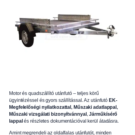
Motor és quadszállító utánfutó – teljes körű
ügyintézéssel és gyors szállítással. Az utánfutó
EK-
Megfelelőségi nyilatkozattal, Műszaki adatlappal,
Műszaki vizsgálati bizonyítvánnyal
,
Járműkísérő
lappal
és részletes dokumentációval kerül átadásra.
Amint megrendeli az oldalfalas utánfutót, minden