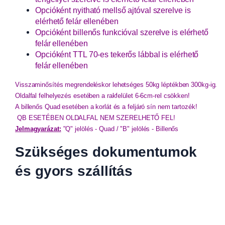
Opcióként nyitható mellső ajtóval szerelve is
elérhető felár ellenében
Opcióként billenős funkcióval szerelve is elérhető
felár ellenében
Opcióként TTL 70-es tekerős lábbal is elérhető
felár ellenében
Visszaminősítés megrendeléskor lehetséges 50kg léptékben 300kg-ig. 
Oldalfal felhelyezés esetében a rakfelület 6-6cm-rel csökken!

A billenős Quad esetében a korlát és a feljáró sín nem tartozék!

Jelmagyarázat:
 "Q" jelölés - Quad / "B" jelölés - Billenős
Szükséges dokumentumok
és gyors szállítás