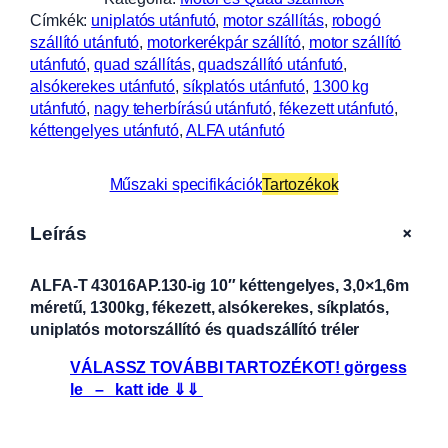
Címkék:
uniplatós utánfutó
, 
motor szállítás
, 
robogó
szállító utánfutó
, 
motorkerékpár szállító
, 
motor szállító
utánfutó
, 
quad szállítás
, 
quadszállító utánfutó
, 
alsókerekes utánfutó
, 
síkplatós utánfutó
, 
1300 kg
utánfutó
, 
nagy teherbírású utánfutó
, 
fékezett utánfutó
, 
kéttengelyes utánfutó
, 
ALFA utánfutó
Műszaki specifikációk
Tartozékok
+
Leírás
ALFA-T 43016AP.130-ig 10″ kéttengelyes, 3,0×1,6m
méretű, 1300kg, fékezett, alsókerekes, síkplatós,
uniplatós motorszállító és quadszállító tréler
VÁLASSZ TOVÁBBI TARTOZÉKOT! görgess
le – katt ide ⇓⇓