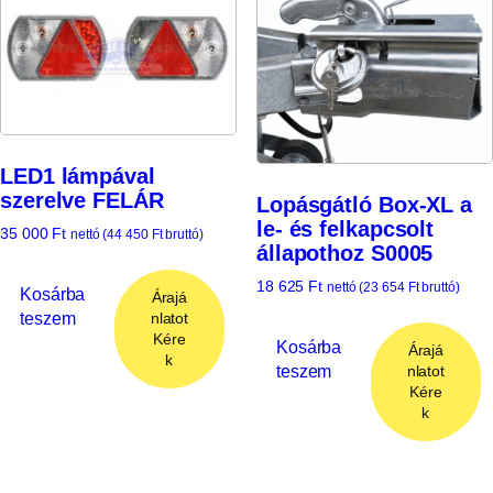
LED1 lámpával
szerelve FELÁR
Lopásgátló Box-XL a
le- és felkapcsolt
35 000
Ft
nettó (
44 450
Ft
bruttó)
állapothoz S0005
18 625
Ft
nettó (
23 654
Ft
bruttó)
Kosárba
Árajá
teszem
nlatot
Kére
Kosárba
Árajá
k
teszem
nlatot
Kére
k