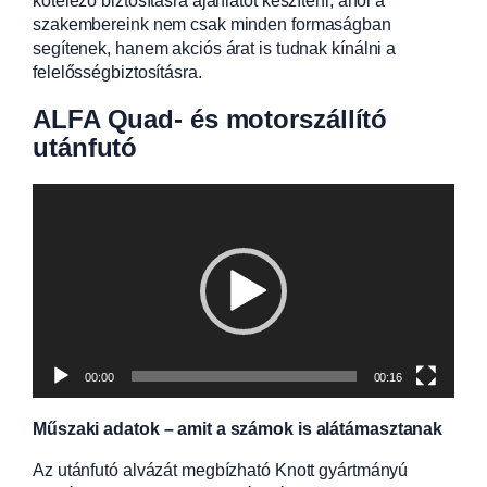
kötelező biztosításra ajánlatot készíteni, ahol a
szakembereink nem csak minden formaságban
segítenek, hanem akciós árat is tudnak kínálni a
felelősségbiztosításra.
ALFA Quad- és motorszállító
utánfutó
Videólejátszó
00:00
00:16
Műszaki adatok – amit a számok is alátámasztanak
Az utánfutó alvázát megbízható Knott gyártmányú