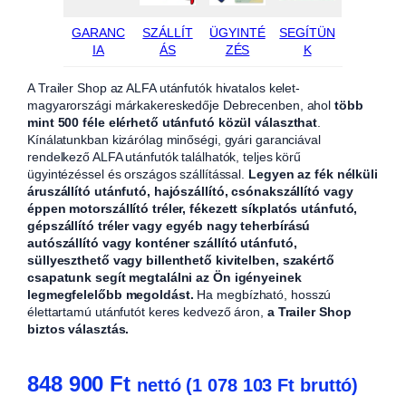
GARANC
SZÁLLÍT
ÜGYINTÉ
SEGÍTÜN
IA
ÁS
ZÉS
K
A Trailer Shop az ALFA utánfutók hivatalos kelet-
magyarországi márkakereskedője Debrecenben, ahol
több
mint 500 féle elérhető utánfutó közül választhat
.
Kínálatunkban kizárólag minőségi, gyári garanciával
rendelkező ALFA utánfutók találhatók, teljes körű
ügyintézéssel és országos szállítással.
Legyen az fék nélküli
áruszállító utánfutó, hajószállító, csónakszállító vagy
éppen motorszállító tréler, fékezett síkplatós utánfutó,
gépszállító tréler vagy egyéb nagy teherbírású
autószállító vagy konténer szállító utánfutó,
süllyeszthető vagy billenthető kivitelben, szakértő
csapatunk segít megtalálni az Ön igényeinek
legmegfelelőbb megoldást.
Ha megbízható, hosszú
élettartamú utánfutót keres kedvező áron,
a Trailer Shop
biztos választás.
848 900
Ft
nettó (
1 078 103
Ft
bruttó)