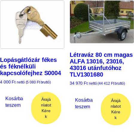
Létraváz 80 cm magas
Lopásgátlózár fékes
ALFA 13016, 23016,
és féknélküli
43016 utánfutóhoz
kapcsolófejhez S0004
TLV1301680
4 000
Ft
nettó (
5 080
Ft
bruttó)
34 970
Ft
nettó (
44 412
Ft
bruttó)
Kosárba
Árajá
Kosárba
Árajá
teszem
nlatot
teszem
nlatot
Kére
Kére
k
k