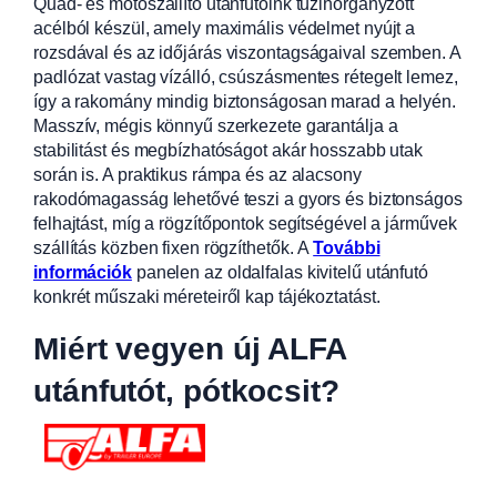
Quad- és motoszállító utánfutóink tűzihorganyzott
acélból készül, amely maximális védelmet nyújt a
rozsdával
és az időjárás viszontagságaival szemben. A
padlózat vastag vízálló, csúszásm
entes rétegelt lemez,
így a rakomány mindig biztonságosan marad a helyén.
Masszív, mégis könnyű szerkezete garantálja a
stabilitást és megbízhatóságot akár hosszabb utak
során is. A praktikus rámpa és az alacsony
rakodómagasság lehetővé teszi a gyors és biztonságos
felhajtást, míg a rögzítőpontok segítségével a járművek
szállítás közben fixen rögzíthetők.
A
További
információk
panelen az oldalfalas kivitelű utánfutó
konkrét műszaki méreteiről kap tájékoztatást.
Miért vegyen új ALFA
utánfutót, pótkocsit?