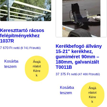
Kereszttartó rácsos
felépítményekhez
1037R
Kerékbefogó állvány
7 670
Ft
nettó (
9 741
Ft
bruttó)
15-21″ kerékhez,
gumiméret 90mm –
Kosárba
180mm, galvanizált
Árajá
teszem
nlatot
T0011B
Kére
37 375
Ft
nettó (
47 466
Ft
bruttó)
k
Kosárba
Árajá
teszem
nlatot
Kére
k