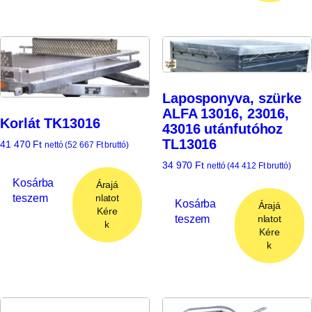
Laposponyva, szürke
ALFA 13016, 23016,
Korlát TK13016
43016 utánfutóhoz
TL13016
41 470
Ft
nettó (
52 667
Ft
bruttó)
34 970
Ft
nettó (
44 412
Ft
bruttó)
Kosárba
Árajá
teszem
nlatot
Kosárba
Árajá
Kére
teszem
nlatot
k
Kére
k