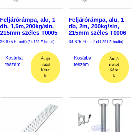
Feljárórámpa, alu, 1
Feljárórámpa, alu, 1
db, 1,5m,200kg/sín,
db, 2m, 200kg/sín,
215mm széles T0005
215mm széles T0006
26 875
Ft
34 875
Ft
nettó (
34 131
Ft
bruttó)
nettó (
44 291
Ft
bruttó)
Kosárba
Kosárba
Árajá
Árajá
teszem
teszem
nlatot
nlatot
Kére
Kére
k
k