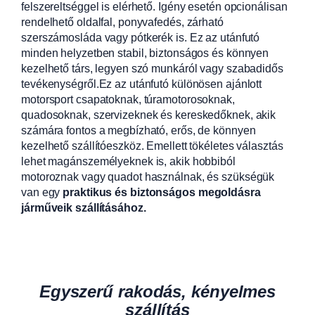
felszereltséggel is elérhető. Igény esetén opcionálisan
rendelhető oldalfal, ponyvafedés, zárható
szerszámosláda vagy pótkerék is. Ez az utánfutó
minden helyzetben stabil, biztonságos és könnyen
kezelhető társ, legyen szó munkáról vagy szabadidős
tevékenységről.Ez az utánfutó különösen ajánlott
motorsport csapatoknak, túramotorosoknak,
quadosoknak, szervizeknek és kereskedőknek, akik
számára fontos a megbízható, erős, de könnyen
kezelhető szállítóeszköz. Emellett tökéletes választás
lehet magánszemélyeknek is, akik hobbiból
motoroznak vagy quadot használnak, és szükségük
van egy
praktikus és biztonságos megoldásra
járműveik szállításához.
Egyszerű rakodás, kényelmes
szállítás