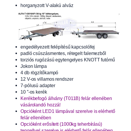
horganyzott V-alakú alváz
engedélyezett felépítésű kapcsolófej
padló csúszásmentes, rétegelt falemezből
torziós rugózású egytengelyes KNOTT futómű
Jokon lámpa
4 db rögzítőkampó
12 V-os villamos rendszer
7-pólusú adapter
10 ”-os kerék
Kerékbefogó állvány (T011B) felár ellenében
vásárolandó hozzá!
Opcióként LED1 lámpával szerelve is elérhető
felár ellenében
Opcióként erősített (1000kg teherbírású)
tengellyel szerelve is elérhető felár ellenében