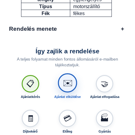
Típus
motorszállító
Fék
fékes
Rendelés menete
+
Így zajlik a rendelése
A teljes folyamat minden fontos állomásáról e-mailben
tájékoztatjuk.
🤝
📋
✉️
Ajánlatkérés
Ajánlat elküldése
Ajánlat elfogadása
🧾
💳
🏭
Díjbekérő
Előleg
Gyártás