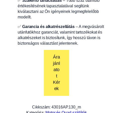
✅
Szakértő tanácsadás
– Több száz utánfutó
értékesítésének tapasztalatával segítünk
kiválasztani az Ön igényeinek legmegfelelőbb
modellt.
✅
Garancia és alkatrészellátás
– A megvásárolt
utánfutókhoz garanciát, valamint tartozékokat és
alkatrészeket is biztosítunk, így hosszú távon is
biztonságos választást jelentenek.
Ára
jánl
ato
t
Kér
ek
Cikkszám:
43016AP.130_m
Kategória:
Motor és Quad szállítók