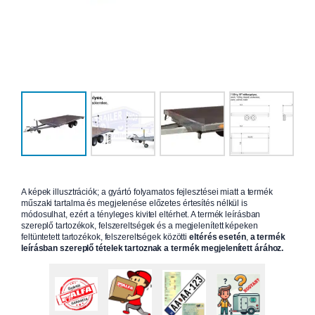
A képek illusztrációk; a gyártó folyamatos fejlesztései miatt a termék
műszaki tartalma és megjelenése előzetes értesítés nélkül is
módosulhat, ezért a tényleges kivitel eltérhet. A termék leírásban
szereplő tartozékok, felszereltségek és a megjelenített képeken
feltüntetett tartozékok, felszereltségek közötti
eltérés esetén
,
a termék
leírásban szereplő tételek tartoznak a termék megjelenített árához.