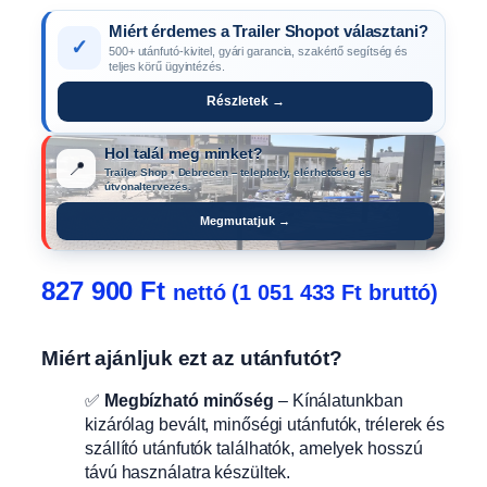
Miért érdemes a Trailer Shopot választani?
✓
500+ utánfutó-kivitel, gyári garancia, szakértő segítség és
teljes körű ügyintézés.
Részletek →
Hol talál meg minket?
📍
Trailer Shop • Debrecen – telephely, elérhetőség és
útvonaltervezés.
Megmutatjuk →
827 900
Ft
nettó (
1 051 433
Ft
bruttó)
Miért ajánljuk ezt az utánfutót?
✅
Megbízható minőség
– Kínálatunkban
kizárólag bevált, minőségi utánfutók, trélerek és
szállító utánfutók találhatók, amelyek hosszú
távú használatra készültek.