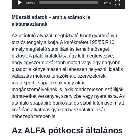
00:00
00:16
Műszaki adatok – amit a számok is
alátámasztanak
Az utánfutó alvázát megbízható Knott gyártmányú
torziós tengely alkotja. A kerékméret 195/55 R10,
amely megfelelő stabilitást és terhelhetőséget
biztosít. A plató kialakítása úgy lett megtervezve,
hogy egyszerre akár több motort vagy egy nagyobb
quadot is kényelmesen el lehessen helyezni. Ideális
választás motoros túrázóknak, szervizeknek,
motorsport csapatoknak vagy akár
magánszemélyeknek is, akik rendszeresen szállítják
járműveiket versenyre, szervizbe vagy nyaralásra. Az
utánfutó strapabíró burkolata és stabil futóműve miatt
kiválóan alkalmas gyakori használatra, akár
nehezebb terepen is.
Az ALFA pótkocsi általános