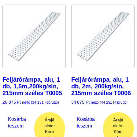
Feljárórámpa, alu, 1
Feljárórámpa, alu, 1
db, 1,5m,200kg/sín,
db, 2m, 200kg/sín,
215mm széles T0005
215mm széles T0006
26 875
Ft
34 875
Ft
nettó (
34 131
Ft
bruttó)
nettó (
44 291
Ft
bruttó)
Kosárba
Kosárba
Árajá
Árajá
teszem
teszem
nlatot
nlatot
Kére
Kére