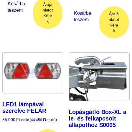
Kosárba
Árajá
teszem
nlatot
Kosárba
Árajá
Kére
teszem
nlatot
k
Kére
k
LED1 lámpával
szerelve FELÁR
Lopásgátló Box-XL a
le- és felkapcsolt
35 000
Ft
nettó (
44 450
Ft
bruttó)
állapothoz S0005