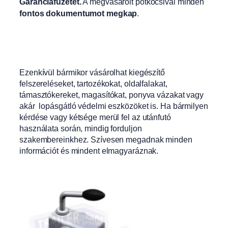
Garanciafüzetet.
A
megvásárolt pótkocsival minden
fontos dokumentumot megkap
.
Ezenkívül bármikor vásárolhat kiegészítő
felszereléseket, tartozékokat, oldalfalakat,
támasztókereket, magasítókat, ponyva vázakat vagy
akár lopásgátló védelmi eszközöket is. Ha bármilyen
kérdése vagy kétsége merül fel az utánfutó
használata során, mindig forduljon
szakembereinkhez. Szívesen megadnak minden
információt és mindent elmagyaráznak.