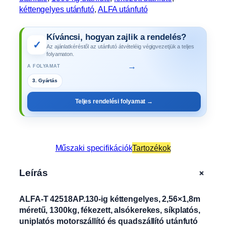
kéttengelyes utánfutó
, 
ALFA utánfutó
Kíváncsi, hogyan zajlik a rendelés?
✓
Az ajánlatkéréstől az utánfutó átvételéig végigvezetjük a teljes
folyamaton.
→
A FOLYAMAT
3. Gyártás
Teljes rendelési folyamat →
Műszaki specifikációk
Tartozékok
+
Leírás
ALFA-T 42518AP.130-ig kéttengelyes, 2,56×1,8m
méretű, 1300kg, fékezett, alsókerekes, síkplatós,
uniplatós motorszállító és quadszállító utánfutó