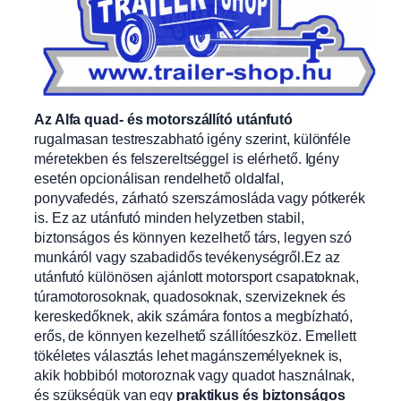
Az Alfa quad- és motorszállító utánfutó
rugalmasan testreszabható igény szerint, különféle
méretekben és felszereltséggel is elérhető. Igény
esetén opcionálisan rendelhető oldalfal,
ponyvafedés, zárható szerszámosláda vagy pótkerék
is. Ez az utánfutó minden helyzetben stabil,
biztonságos és könnyen kezelhető társ, legyen szó
munkáról vagy szabadidős tevékenységről.Ez az
utánfutó különösen ajánlott motorsport csapatoknak,
túramotorosoknak, quadosoknak, szervizeknek és
kereskedőknek, akik számára fontos a megbízható,
erős, de könnyen kezelhető szállítóeszköz. Emellett
tökéletes választás lehet magánszemélyeknek is,
akik hobbiból motoroznak vagy quadot használnak,
és szükségük van egy
praktikus és biztonságos