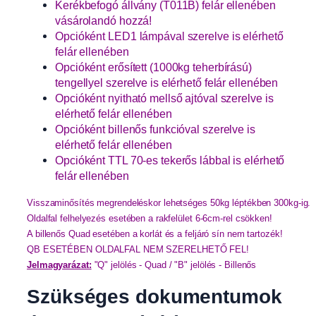
Kerékbefogó állvány (T011B) felár ellenében
vásárolandó hozzá!
Opcióként LED1 lámpával szerelve is elérhető
felár ellenében
Opcióként erősített (1000kg teherbírású)
tengellyel szerelve is elérhető felár ellenében
Opcióként nyitható mellső ajtóval szerelve is
elérhető felár ellenében
Opcióként billenős funkcióval szerelve is
elérhető felár ellenében
Opcióként TTL 70-es tekerős lábbal is elérhető
felár ellenében
Visszaminősítés megrendeléskor lehetséges 50kg léptékben 300kg-ig. 
Oldalfal felhelyezés esetében a rakfelület 6-6cm-rel csökken!

A billenős Quad esetében a korlát és a feljáró sín nem tartozék!

Jelmagyarázat:
 "Q" jelölés - Quad / "B" jelölés - Billenős
Szükséges dokumentumok