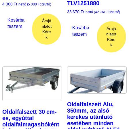
TLV1251880
4 000
Ft
nettó (
5 080
Ft
bruttó)
33 670
Ft
nettó (
42 761
Ft
bruttó)
Kosárba
Árajá
teszem
nlatot
Kosárba
Árajá
Kére
teszem
nlatot
k
Kére
k
Oldalfalszett Alu,
350mm, az alsó
Oldalfalszett 30 cm-
kerekes utánfutó
es, egyúttal
esetében minden
oldalfalmagasítóként