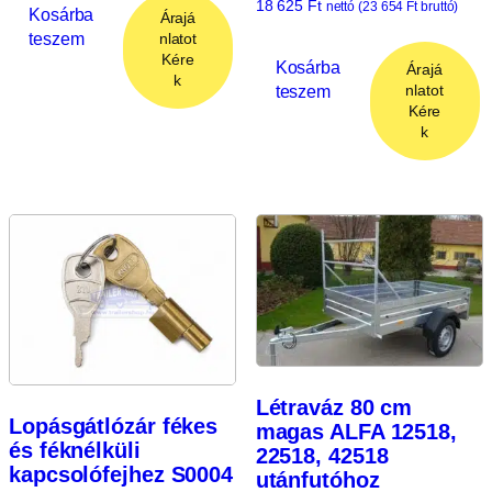
18 625
Ft
nettó (
23 654
Ft
bruttó)
Kosárba
Árajá
teszem
nlatot
Kére
Kosárba
Árajá
k
teszem
nlatot
Kére
k
Létraváz 80 cm
Lopásgátlózár fékes
magas ALFA 12518,
és féknélküli
22518, 42518
kapcsolófejhez S0004
utánfutóhoz