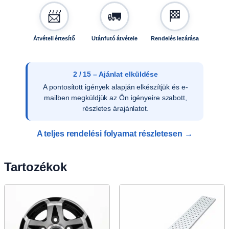
📨
🚛
🏁
Átvételi értesítő
Utánfutó átvétele
Rendelés lezárása
3 / 15 – Ajánlat elfogadása
Az ajánlat írásos elfogadását követően
ellenőrizzük a vevői adatokat, és rendelését
rögzítjük rendszerünkben.
A teljes rendelési folyamat részletesen →
Tartozékok