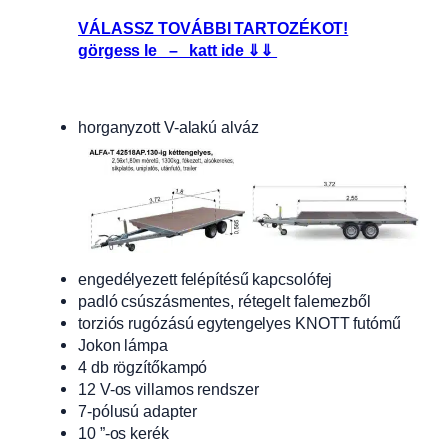
VÁLASSZ TOVÁBBI TARTOZÉKOT!
görgess le – katt ide ⇓⇓
horganyzott V-alakú alváz
engedélyezett felépítésű kapcsolófej
padló csúszásmentes, rétegelt falemezből
torziós rugózású egytengelyes KNOTT futómű
Jokon lámpa
4 db rögzítőkampó
12 V-os villamos rendszer
7-pólusú adapter
10 ”-os kerék