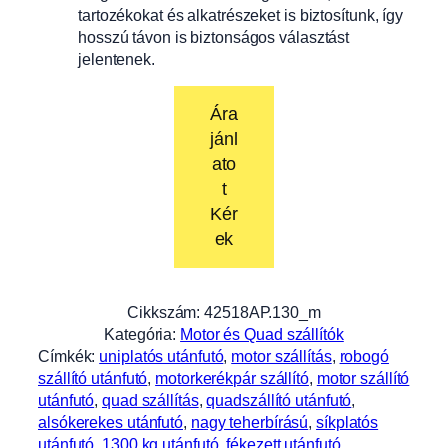
tartozékokat és alkatrészeket is biztosítunk, így
hosszú távon is biztonságos választást
jelentenek.
Ára
jánl
ato
t
Kér
ek
Cikkszám:
42518AP.130_m
Kategória:
Motor és Quad szállítók
Címkék:
uniplatós utánfutó
, 
motor szállítás
, 
robogó
szállító utánfutó
, 
motorkerékpár szállító
, 
motor szállító
utánfutó
, 
quad szállítás
, 
quadszállító utánfutó
, 
alsókerekes utánfutó
, 
nagy teherbírású
, 
síkplatós
utánfutó
, 
1300 kg utánfutó
, 
fékezett utánfutó
, 