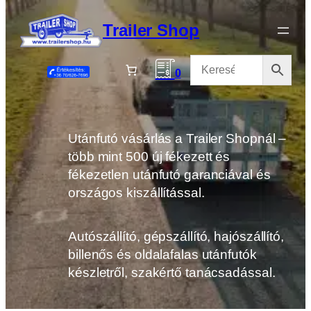
Ugrás
a
Trailer Shop
tartalomhoz
0
Utánfutó vásárlás a Trailer Shopnál –
több mint 500 új fékezett és
fékezetlen utánfutó garanciával és
országos kiszállítással.
Autószállító, gépszállító, hajószállító,
billenős és oldalafalas utánfutók
készletről, szakértő tanácsadással.