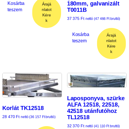
180mm, galvanizált
Kosárba
Árajá
T0011B
teszem
nlatot
Kére
37 375
Ft
nettó (
47 466
Ft
bruttó)
k
Kosárba
Árajá
teszem
nlatot
Kére
k
Laposponyva, szürke
ALFA 12518, 22518,
Korlát TK12518
42518 utánfutóhoz
TL12518
28 470
Ft
nettó (
36 157
Ft
bruttó)
32 370
Ft
nettó (
41 110
Ft
bruttó)