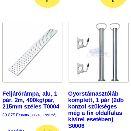
k
k
Feljárórámpa, alu, 1
Gyorstámasztóláb
pár, 2m, 400kg/pár,
komplett, 1 pár (2db
215mm széles T0004
konzol szükséges
még a fix oldalfalas
69 875
Ft
nettó (
88 741
Ft
bruttó)
kivitel esetében)
S0006