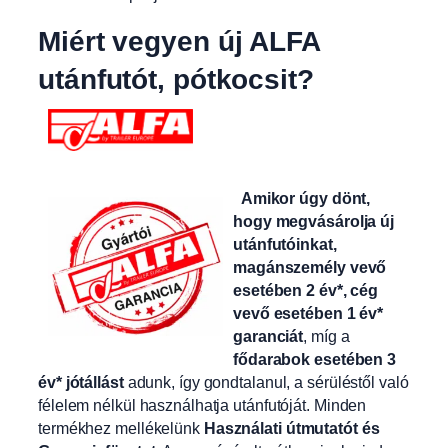
Miért vegyen új ALFA
utánfutót, pótkocsit?
Amikor úgy dönt,
hogy megvásárolja új
utánfutóinkat,
magánszemély vevő
esetében 2 év*, cég
vevő esetében 1 év*
garanciát
, míg a
fődarabok esetében 3
év* jótállást
adunk, így gondtalanul, a sérüléstől való
félelem nélkül használhatja utánfutóját. Minden
termékhez mellékelünk
Használati útmutatót és