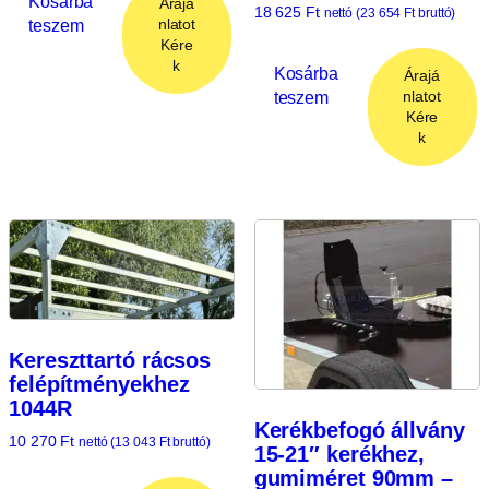
Kosárba
Árajá
18 625
Ft
nettó (
23 654
Ft
bruttó)
teszem
nlatot
Kére
k
Kosárba
Árajá
teszem
nlatot
Kére
k
Kereszttartó rácsos
felépítményekhez
1044R
Kerékbefogó állvány
10 270
Ft
nettó (
13 043
Ft
bruttó)
15-21″ kerékhez,
gumiméret 90mm –