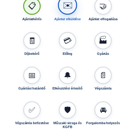
🤝
📋
✉️
Ajánlatkérés
Ajánlat elküldése
Ajánlat elfogadása
🧾
💳
🏭
Díjbekérő
Előleg
Gyártás
📅
🔔
📄
Gyártási határidő
Elkészülési értesítő
Végszámla
✅
🛡️
🚘
Végszámla befizetése
Műszaki vizsga és
Forgalomba helyezés
KGFB