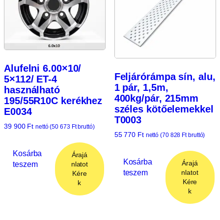
Alufelni 6.00×10/
Feljárórámpa sín, alu,
5×112/ ET-4
1 pár, 1,5m,
használható
400kg/pár, 215mm
195/55R10C kerékhez
széles kötőelemekkel
E0034
T0003
39 900
Ft
nettó (
50 673
Ft
bruttó)
55 770
Ft
nettó (
70 828
Ft
bruttó)
Kosárba
Árajá
Kosárba
Árajá
teszem
nlatot
teszem
nlatot
Kére
Kére
k
k