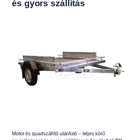
és gyors szállítás
Motor és quadszállító utánfutó – teljes körű