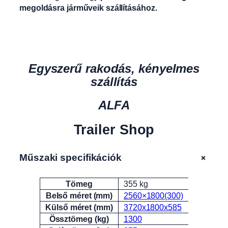
megoldásra járműveik szállításához.
Egyszerű rakodás, kényelmes
szállítás
ALFA
Trailer Shop
+
Műszaki specifikációk
Tömeg
355 kg
Attribútumok
Érték
Belső méret (mm)
2560×1800(300)
Külső méret (mm)
3720x1800x585
Össztömeg (kg)
1300