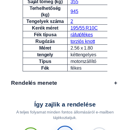
Saját tömeg (kg)
355
Terhelhetőség
945
(kg)
Tengelyek száma
2
Kerék méret
195/55 R10C
Fék típusa
ráfutófékes
Rugózás
torziós knott
Méret
2.56 x 1.80
tengely
kéttengelyes
Típus
motorszállító
Fék
fékes
Rendelés menete
+
Így zajlik a rendelése
A teljes folyamat minden fontos állomásáról e-mailben
tájékoztatjuk.