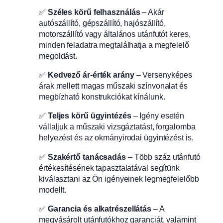
✅
Széles körű felhasználás
– Akár
autószállító, gépszállító, hajószállító,
motorszállító vagy általános utánfutót keres,
minden feladatra megtalálhatja a megfelelő
megoldást.
✅
Kedvező ár-érték arány
– Versenyképes
árak mellett magas műszaki színvonalat és
megbízható konstrukciókat kínálunk.
✅
Teljes körű ügyintézés
– Igény esetén
vállaljuk a műszaki vizsgáztatást, forgalomba
helyezést és az okmányirodai ügyintézést is.
✅
Szakértő tanácsadás
– Több száz utánfutó
értékesítésének tapasztalatával segítünk
kiválasztani az Ön igényeinek legmegfelelőbb
modellt.
✅
Garancia és alkatrészellátás
– A
megvásárolt utánfutókhoz garanciát, valamint