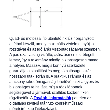
Quad- és motoszállító utánfutóink tűzihorganyzott
acélból készül, amely maximális védelmet nyújt a
rozsdával
és az időjárás viszontagságaival szemben.
A padlózat vastag vízálló, csúszásm
entes rétegelt
lemez, így a rakomány mindig biztonságosan marad
a helyén. Masszív, mégis könnyű szerkezete
garantálja a stabilitást és megbízhatóságot akár
hosszabb utak során is. A praktikus rámpa és az
alacsony rakodómagasság lehetővé teszi a gyors és
biztonságos felhajtást, míg a rögzítőpontok
segítségével a járművek szállítás közben fixen
rögzíthetők.
A
További információk
panelen az
oldalfalas kivitelű utánfutó konkrét műszaki
méreteiről kap tájékoztatást.