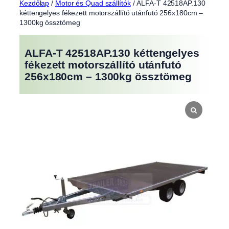
Kezdőlap
/
Motor és Quad szállítók
/ ALFA-T 42518AP.130
kéttengelyes fékezett motorszállító utánfutó 256x180cm –
1300kg össztömeg
ALFA-T 42518AP.130 kéttengelyes
fékezett motorszállító utánfutó
256x180cm – 1300kg össztömeg