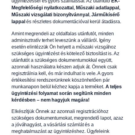
ügyintézéssel és gyors szállítással. Az utánfutó
EK-
Megfelelőségi nyilatkozattal, Műszaki adatlappal,
Műszaki vizsgálati bizonyítvánnyal
,
Járműkísérő
lappal
és részletes dokumentációval kerül átadásra.
Amint megrendeli az oldalfalas utánfutót, minden
adminisztratív terhet leveszünk a válláról. Igény
esetén elintézzük Ön helyett a műszaki vizsgához
szükséges ügyintézést és kötelező biztosítást is. Az
utánfutót a szükséges dokumentumokkal együtt,
azonnali használatra készen adjuk át. Önnek csak
regisztrálnia kell, és már indulhat is vele. A gyors
értékesítési rendszerünknek köszönhetően pár
munkanapon belül kézhez kapja a terméket.
A teljes
ügyintézési folyamat során segítünk minden
kérdésben – nem hagyjuk magára!
Elkészítjük Önnek az azonnali regisztrációhoz
szükséges dokumentumokat, megrendelő lapot, azaz
a jóváhagyást, a vásárlási számlát és a
meghatalmazást az ügyintézéshez. Ügyfeleink