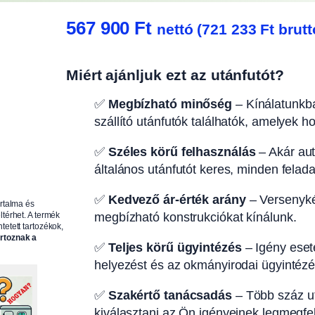
567 900
Ft
nettó (
721 233
Ft
brutt
Miért ajánljuk ezt az utánfutót?
✅
Megbízható minőség
– Kínálatunkba
szállító utánfutók találhatók, amelyek h
✅
Széles körű felhasználás
– Akár autó
általános utánfutót keres, minden felad
✅
Kedvező ár-érték arány
– Versenyké
artalma és
megbízható konstrukciókat kínálunk.
ltérhet. A termék
tetett tartozékok,
artoznak a
✅
Teljes körű ügyintézés
– Igény eseté
helyezést és az okmányirodai ügyintézés
✅
Szakértő tanácsadás
– Több száz ut
kiválasztani az Ön igényeinek legmegfel