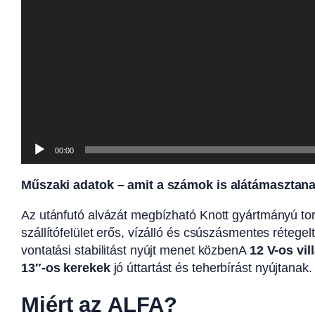
00:00
Műszaki adatok – amit a számok is alátámasztan
Az utánfutó alvázát megbízható Knott gyártmányú torzi
szállítófelület erős, vízálló és csúszásmentes rétege
vontatási stabilitást nyújt menet közbenA
12 V-os vi
13″-os kerekek
jó úttartást és teherbírást nyújtanak.
Miért az ALFA?