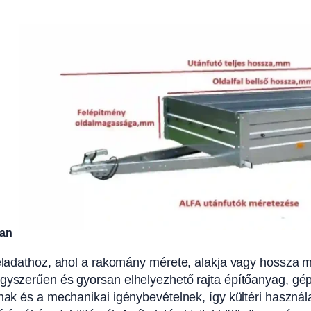
ban
ladathoz, ahol a rakomány mérete, alakja vagy hossza miat
egyszerűen és gyorsan elhelyezhető rajta építőanyag, gép
snak és a mechanikai igénybevételnek, így kültéri használ