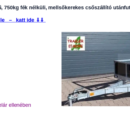
750kg fék nélküli, mellsőkerekes csőszállító utánfu
le – katt ide ⇓⇓
elár ellenében