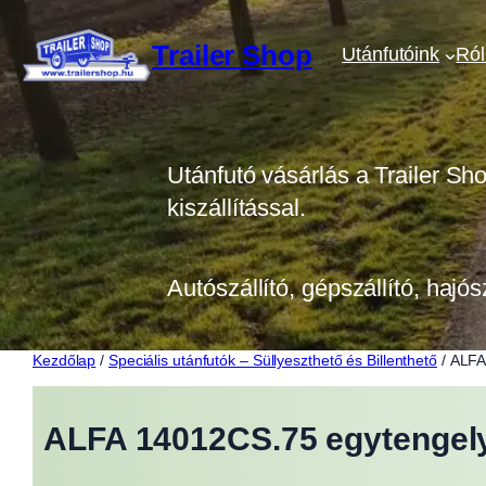
Ugrás
a
Trailer Shop
Utánfutóink
Ró
tartalomhoz
Utánfutó vásárlás a Trailer Sh
kiszállítással.
Autószállító, gépszállító, hajós
Kezdőlap
/
Speciális utánfutók – Süllyeszthető és Billenthető
/ ALFA
ALFA 14012CS.75 egytengely