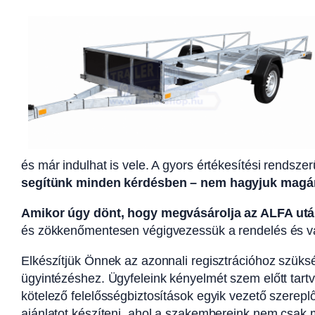
és már indulhat is vele. A gyors értékesítési rend
segítünk minden kérdésben – nem hagyjuk magá
Amikor úgy dönt, hogy megvásárolja az ALFA utá
és zökkenőmentesen végigvezessük a rendelés és vá
Elkészítjük Önnek az azonnali regisztrációhoz szük
ügyintézéshez. Ügyfeleink kényelmét szem előtt tartv
kötelező felelősségbiztosítások egyik vezető szerepl
ajánlatot készíteni, ahol a szakembereink nem csak 