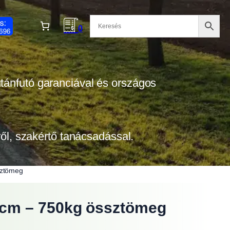
0
 utánfutó garanciával és országos
tről, szakértő tanácsadással.
sztömeg
5cm – 750kg össztömeg