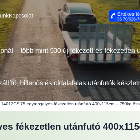
lunk
Kapcsolat
opnál – több mint 500 új fékezett és fékezetlen
zállító, billenős és oldalafalas utánfutók készle
 14012CS.75 egytengelyes fékezetlen utánfutó 400x115cm – 750kg ös
es fékezetlen utánfutó 400x11