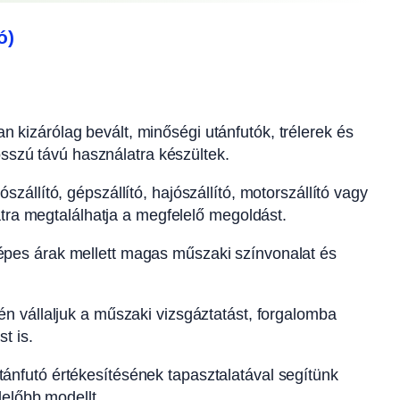
ó)
n kizárólag bevált, minőségi utánfutók, trélerek és
osszú távú használatra készültek.
szállító, gépszállító, hajószállító, motorszállító vagy
atra megtalálhatja a megfelelő megoldást.
pes árak mellett magas műszaki színvonalat és
n vállaljuk a műszaki vizsgáztatást, forgalomba
t is.
ánfutó értékesítésének tapasztalatával segítünk
előbb modellt.