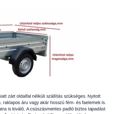
t zárt oldalfal nélküli szállítás szükséges. Nyitott
, raklapos áru vagy akár hosszú fém- és faelemek is.
atra is kiváló. A csúszásmentes padló biztos tapadást