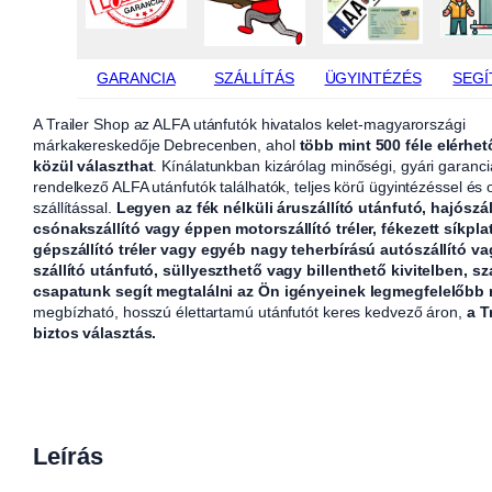
GARANCIA
SZÁLLÍTÁS
ÜGYINTÉZÉS
SEGÍ
A Trailer Shop az ALFA utánfutók hivatalos kelet-magyarországi
márkakereskedője Debrecenben, ahol
több mint 500 féle elérhet
közül választhat
. Kínálatunkban kizárólag minőségi, gyári garanci
rendelkező ALFA utánfutók találhatók, teljes körű ügyintézéssel és
szállítással.
Legyen az fék nélküli áruszállító utánfutó, hajószál
csónakszállító vagy éppen motorszállító tréler, fékezett síkpla
gépszállító tréler vagy egyéb nagy teherbírású autószállító v
szállító utánfutó, süllyeszthető vagy billenthető kivitelben, sz
csapatunk segít megtalálni az Ön igényeinek legmegfelelőbb
megbízható, hosszú élettartamú utánfutót keres kedvező áron,
a T
biztos választás.
Leírás