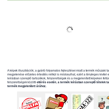
A képek illusztrációk; a gyártó folyamatos fejlesztései miatt a termék műszaki t
megjelenése előzetes értesítés nélkül is módosulhat, ezért a tényleges kivitel e
leírásban szereplő tartozékok, felszereltségek és a megjelenített képeken feltün
felszereltségek közötti
eltérés esetén
,
a termék leírásban szereplő tételek t
termék megjelenített árához.