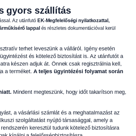
gyors szállítás
tással. Az utánfutó
EK-Megfelelőségi nyilatkozattal,
árműkísérő lappal
és részletes dokumentációval kerül
ztratív terhet leveszünk a válláról. Igény esetén
yintézést és kötelező biztosítást is. Az utánfutót a
ra készen adjuk át. Önnek csak regisztrálnia kell,
ja a terméket.
A teljes ügyintézési folyamat során
iatt.
Mindent megteszünk, hogy időt takarítson meg,
yást, a vásárlási számlát és a meghatalmazást az
kuszi szolgáltatást nyújtó társasággal, amely a
 rendszerén keresztül tudunk kötelező biztosításra
k kínálni a felelősségbiztosításra.