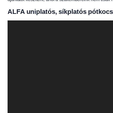
ALFA uniplatós, síkplatós pótkocs
Videólejátszó