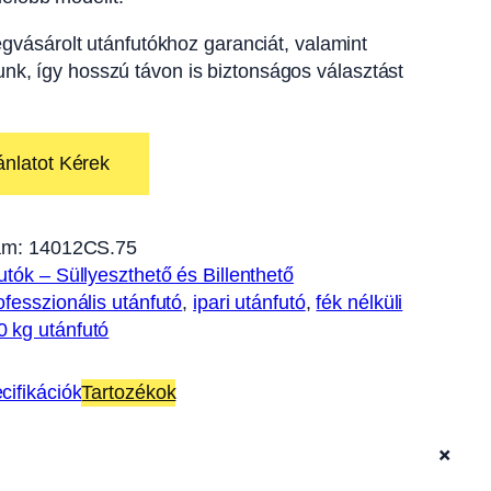
gvásárolt utánfutókhoz garanciát, valamint
tunk, így hosszú távon is biztonságos választást
ánlatot Kérek
ám:
14012CS.75
utók – Süllyeszthető és Billenthető
ofesszionális utánfutó
, 
ipari utánfutó
, 
fék nélküli
0 kg utánfutó
cifikációk
Tartozékok
+