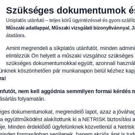
Szükséges dokumentumok és 
Uniplatós utánfutó – teljes körű ügyintézéssel és gyors szállí
Műszaki adatlappal, Műszaki vizsgálati bizonyítvánnyal
,
J
átadásra.
Amint megrendeli a síkplatós utánfutót, minden adminis
elintézzük Ön helyett a műszaki vizsgához szükséges üg
szükséges dokumentumokkal együtt, azonnali használat
szerünknek köszönhetően pár munkanapon belül kézhez kap
ra!
nfutót, nem kell aggódnia semmilyen formai kérdés m
sárlás folyamatán.
séges dokumentumokat, megrendelő lapot, azaz a jóváhag
a együttműködést alakítottunk ki a NETRISK biztosítási al
ője. Minden érdeklődő ügyfelünknek közvetlenül a Netrisk
minden formaságban segítenek, hanem akciós árat is tudna