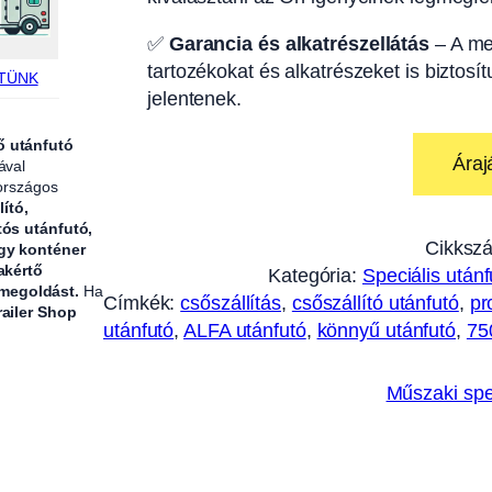
✅
Garancia és alkatrészellátás
– A me
tartozékokat és alkatrészeket is biztosí
TÜNK
jelentenek.
ő utánfutó
Áraj
ával
 országos
lító,
tós utánfutó,
Cikksz
agy konténer
akértő
Kategória:
Speciális utánf
 megoldást.
Ha
Címkék:
csőszállítás
, 
csőszállító utánfutó
, 
pr
railer Shop
utánfutó
, 
ALFA utánfutó
, 
könnyű utánfutó
, 
75
Műszaki spe