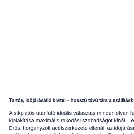
Tartós, időjárásálló kivitel – hosszú távú társ a szállítás
A síkplatós utánfutó ideális választás minden olyan fe
kialakítása maximális rakodási szabadságot kínál – 
Erős, horganyzott acélszerkezete ellenáll az időjárá