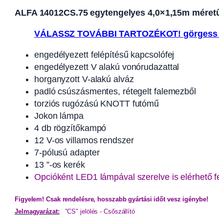
ALFA 14012CS.75 egytengelyes 4,0×1,15m méretű, 
VÁLASSZ TOVÁBBI TARTOZÉKOT! görgess 
engedélyezett felépítésű kapcsolófej
engedélyezett V alakú vonórudazattal
horganyzott V-alakú alváz
padló csúszásmentes, rétegelt falemezből
torziós rugózású KNOTT futómű
Jokon lámpa
4 db rögzítőkampó
12 V-os villamos rendszer
7-pólusú adapter
13 ”-os kerék
Opcióként LED1 lámpával szerelve is elérhető f
Figyelem! Csak rendelésre, hosszabb gyártási időt vesz igénybe!
Jelmagyarázat:
"CS" jelölés - Csőszállító