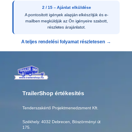
0
2 / 15 – Ajánlat elküldése
3
A pontosított igények alapján elkészítjük és e-
1
mailben megküldjük az Ön igényeire szabott,
m
részletes árajánlatot.
e
n
A teljes rendelési folyamat részletesen →
n
y
i
s
é
g
TrailerShop értékesítés
Tenderszakértő Projektmenedzsment Kft.
Székhely: 4032 Debrecen, Böszörményi út
175.