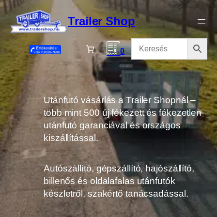
Ugrás
a
Trailer Shop
tartalomhoz
0
Utánfutó vásárlás a Trailer Shopnál –
több mint 500 új fékezett és fékezetlen
utánfutó garanciával és országos
kiszállítással.
Autószállító, gépszállító, hajószállító,
billenős és oldalafalas utánfutók
készletről, szakértő tanácsadással.