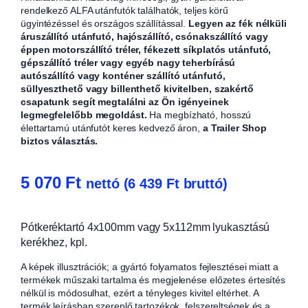
rendelkező ALFA utánfutók találhatók, teljes körű
ügyintézéssel és országos szállítással.
Legyen az fék nélküli
áruszállító utánfutó, hajószállító, csónakszállító vagy
éppen motorszállító tréler, fékezett síkplatós utánfutó,
gépszállító tréler vagy egyéb nagy teherbírású
autószállító vagy konténer szállító utánfutó,
süllyeszthető vagy billenthető kivitelben, szakértő
csapatunk segít megtalálni az Ön igényeinek
legmegfelelőbb megoldást.
Ha megbízható, hosszú
élettartamú utánfutót keres kedvező áron,
a Trailer Shop
biztos választás.
5 070
Ft
nettó (
6 439
Ft
bruttó)
Pótkeréktartó 4x100mm vagy 5x112mm lyukasztású
kerékhez, kpl.
A képek illusztrációk; a gyártó folyamatos fejlesztései miatt a
termékek műszaki tartalma és megjelenése előzetes értesítés
nélkül is módosulhat, ezért a tényleges kivitel eltérhet. A
termék leírásban szereplő tartozékok, felszereltségek és a