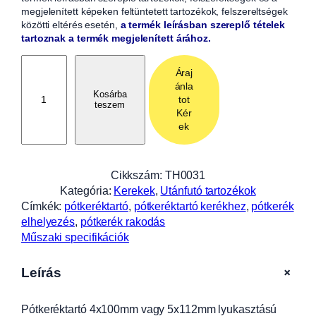
megjelenített képeken feltüntetett tartozékok, felszereltségek
közötti eltérés esetén,
a termék leírásban szereplő tételek
tartoznak a termék megjelenített árához.
P
Áraj
ó
ánla
t
Kosárba
tot
teszem
k
Kér
e
ek
r
é
k
Cikkszám:
TH0031
t
Kategória:
Kerekek
, 
Utánfutó tartozékok
a
Címkék:
pótkeréktartó
, 
pótkeréktartó kerékhez
, 
pótkerék
r
elhelyezés
, 
pótkerék rakodás
t
Műszaki specifikációk
ó
4
+
Leírás
x
1
Pótkeréktartó 4x100mm vagy 5x112mm lyukasztású
0