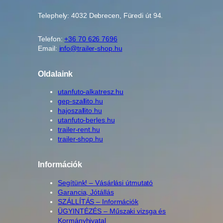
Telephely: 4032 Debrecen, Füredi út 94.
Telefon:
+36 70 626 7696
Email:
info@trailer-shop.hu
Oldalaink
utanfuto-alkatresz.hu
gep-szallito.hu
hajoszallito.hu
utanfuto-berles.hu
trailer-rent.hu
trailer-shop.hu
Információk
Segítünk! – Vásárlási útmutató
Garancia, Jótállás
SZÁLLÍTÁS – Információk
ÜGYINTÉZÉS – Műszaki vizsga és
Kormányhivatal