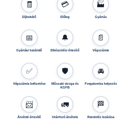
z
🧾
💳
🏭
t
á
Díjbekérő
Előleg
Gyártás
s
ú
k
📅
🔔
📄
e
r
Gyártási határidő
Elkészülési értesítő
Végszámla
é
k
h
✅
🛡️
🚘
e
z
Végszámla befizetése
Műszaki vizsga és
Forgalomba helyezés
,
KGFB
k
p
📨
🚛
🏁
l
.
T
Átvételi értesítő
Utánfutó átvétele
Rendelés lezárása
H
0