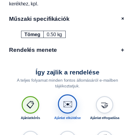
kerékhez, kpl.
0
m
m
+
Műszaki specifikációk
v
a
Tömeg
0.50 kg
Attribútumok
Érték
g
y
Rendelés menete
+
5
x
1
1
Így zajlik a rendelése
2
A teljes folyamat minden fontos állomásáról e-mailben
m
tájékoztatjuk.
m
l
✉️
📋
🤝
y
u
k
Ajánlatkérés
Ajánlat elküldése
Ajánlat elfogadása
a
s