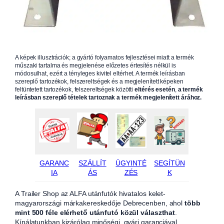
A képek illusztrációk; a gyártó folyamatos fejlesztései miatt a termék
műszaki tartalma és megjelenése előzetes értesítés nélkül is
módosulhat, ezért a tényleges kivitel eltérhet. A termék leírásban
szereplő tartozékok, felszereltségek és a megjelenített képeken
feltüntetett tartozékok, felszereltségek közötti
eltérés esetén
,
a termék
leírásban szereplő tételek tartoznak a termék megjelenített árához.
GARANC
SZÁLLÍT
ÜGYINTÉ
SEGÍTÜN
IA
ÁS
ZÉS
K
A Trailer Shop az ALFA utánfutók hivatalos kelet-
magyarországi márkakereskedője Debrecenben, ahol
több
mint 500 féle elérhető utánfutó közül választhat
.
Kínálatunkban kizárólag minőségi, gyári garanciával