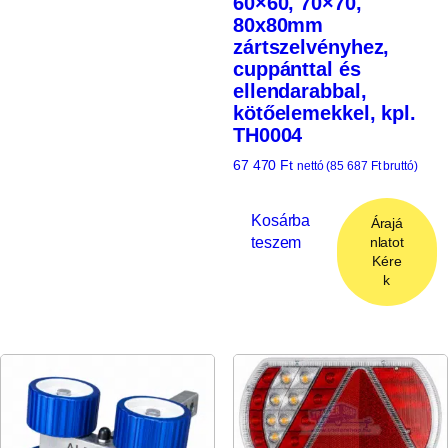
60×60, 70×70,
80x80mm
zártszelvényhez,
cuppánttal és
ellendarabbal,
kötőelemekkel, kpl.
TH0004
67 470
Ft
nettó (
85 687
Ft
bruttó)
Kosárba
Árajá
teszem
nlatot
Kére
k