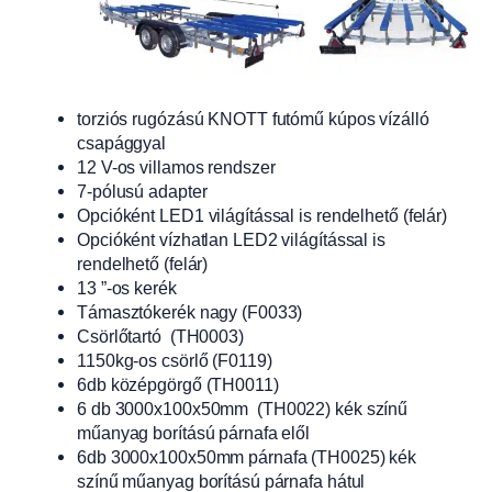
torziós rugózású KNOTT futómű kúpos vízálló
csapággyal
12 V-os villamos rendszer
7-pólusú adapter
Opcióként LED1 világítással is rendelhető (felár)
Opcióként vízhatlan LED2 világítással is
rendelhető (felár)
13 ”-os kerék
Támasztókerék nagy (F0033)
Csörlőtartó (TH0003)
1150kg-os csörlő (F0119)
6db középgörgő (TH0011)
6 db 3000x100x50mm (TH0022) kék színű
műanyag borítású párnafa elől
6db 3000x100x50mm párnafa (TH0025) kék
színű műanyag borítású párnafa hátul