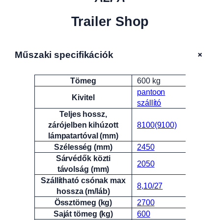
Trailer Shop
+
Műszaki specifikációk
Tömeg
600 kg
Attribútumok
Érték
pantoon
Kivitel
szállító
Teljes hossz,
zárójelben kihúzott
8100(9100)
lámpatartóval (mm)
Szélesség (mm)
2450
Sárvédők közti
2050
távolság (mm)
Szállítható csónak max
8,10/27
hossza (m/láb)
Össztömeg (kg)
2700
Saját tömeg (kg)
600