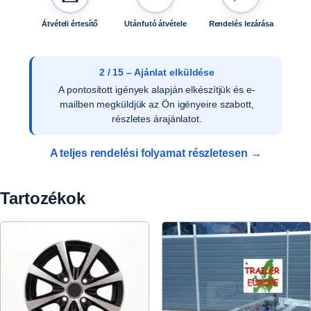
Átvételi értesítő
Utánfutó átvétele
Rendelés lezárása
3 / 15 – Ajánlat elfogadása
Az ajánlat írásos elfogadását követően ellenőrizzük
a vevői adatokat, és rendelését rögzítjük
rendszerünkben.
A teljes rendelési folyamat részletesen →
Tartozékok