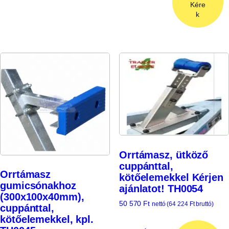
Kére
k
Orrtámasz, ütköző
cuppánttal,
Orrtámasz
kötőelemekkel Kérjen
gumicsónakhoz
ajánlatot! TH0054
(300x100x40mm),
50 570
Ft
nettó (
64 224
Ft
bruttó)
cuppánttal,
kötőelemekkel, kpl.