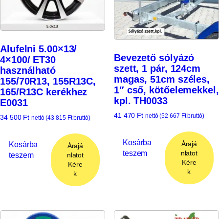
Alufelni 5.00×13/
Bevezető sólyázó
4×100/ ET30
szett, 1 pár, 124cm
használható
magas, 51cm széles,
155/70R13, 155R13C,
1″ cső, kötőelemekkel,
165/R13C kerékhez
kpl. TH0033
E0031
41 470
Ft
nettó (
52 667
Ft
bruttó)
34 500
Ft
nettó (
43 815
Ft
bruttó)
Kosárba
Árajá
Kosárba
Árajá
teszem
nlatot
teszem
nlatot
Kére
Kére
k
k