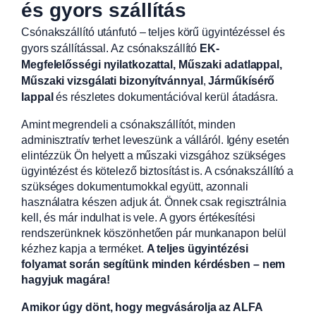
és gyors szállítás
Csónakszállító utánfutó – teljes körű ügyintézéssel és
gyors szállítással. Az csónakszállító
EK-
Megfelelősségi nyilatkozattal, Műszaki adatlappal,
Műszaki vizsgálati bizonyítvánnyal
,
Járműkísérő
lappal
és részletes dokumentációval kerül átadásra.
Amint megrendeli a csónakszállítót, minden
adminisztratív terhet leveszünk a válláról. Igény esetén
elintézzük Ön helyett a műszaki vizsgához szükséges
ügyintézést és kötelező biztosítást is. A csónakszállító a
szükséges dokumentumokkal együtt, azonnali
használatra készen adjuk át. Önnek csak regisztrálnia
kell, és már indulhat is vele. A gyors értékesítési
rendszerünknek köszönhetően pár munkanapon belül
kézhez kapja a terméket.
A teljes ügyintézési
folyamat során segítünk minden kérdésben – nem
hagyjuk magára!
Amikor úgy dönt, hogy megvásárolja az ALFA