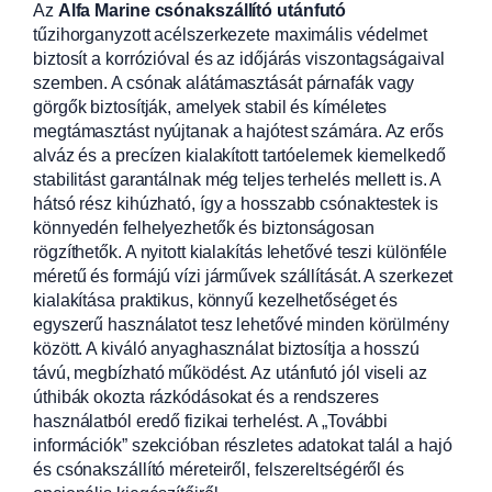
Az
Alfa Marine csónakszállító utánfutó
tűzihorganyzott acélszerkezete maximális védelmet
biztosít a korrózióval és az időjárás viszontagságaival
szemben. A csónak alátámasztását párnafák vagy
görgők biztosítják, amelyek stabil és kíméletes
megtámasztást nyújtanak a hajótest számára. Az erős
alváz és a precízen kialakított tartóelemek kiemelkedő
stabilitást garantálnak még teljes terhelés mellett is. A
hátsó rész kihúzható, így a hosszabb csónaktestek is
könnyedén felhelyezhetők és biztonságosan
rögzíthetők. A nyitott kialakítás lehetővé teszi különféle
méretű és formájú vízi járművek szállítását. A szerkezet
kialakítása praktikus, könnyű kezelhetőséget és
egyszerű használatot tesz lehetővé minden körülmény
között. A kiváló anyaghasználat biztosítja a hosszú
távú, megbízható működést. Az utánfutó jól viseli az
úthibák okozta rázkódásokat és a rendszeres
használatból eredő fizikai terhelést. A „További
információk” szekcióban részletes adatokat talál a hajó
és csónakszállító méreteiről, felszereltségéről és