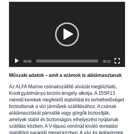
Videólejátszó
00:00
00:22
Műszaki adatok – amit a számok is alátámasztanak
Az ALFA Marine csónakszállító alvázát megbízható,
Knott gyártmányú torziós tengely alkotja. A 155R13
méretű kerekek megfelelő stabilitást és terhelhetőséget
biztosítanak a vízi járművek szállításához. A csónak
alátámasztását párnafák vagy görgők biztosítják,
amelyek stabil és biztonságos elhelyezést nyújtanak
szállítás közben. A V-típusú vonórúd kiváló vontatási
stabilitást garantál menet közben. A váz és tartóelemek