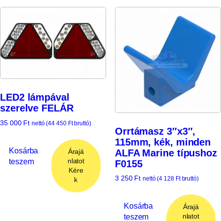
LED2 lámpával
szerelve FELÁR
35 000
Ft
nettó (
44 450
Ft
bruttó)
Orrtámasz 3″x3″,
115mm, kék, minden
Kosárba
ALFA Marine típushoz
Árajá
teszem
nlatot
F0155
Kére
3 250
Ft
nettó (
4 128
Ft
bruttó)
k
Kosárba
Árajá
teszem
nlatot