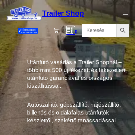
Ugrás
a
Trailer Shop
tartalomhoz
0
Utánfutó vásárlás a Trailer Shopnál –
több mint 500 új fékezett és fékezetlen
utánfutó garanciával és országos
kiszállítással.
Autószállító, gépszállító, hajószállító,
billenős és oldalafalas utánfutók
készletről, szakértő tanácsadással.