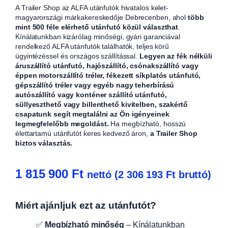
A Trailer Shop az ALFA utánfutók hivatalos kelet-
magyarországi márkakereskedője Debrecenben, ahol
több
mint 500 féle elérhető utánfutó közül választhat
.
Kínálatunkban kizárólag minőségi, gyári garanciával
rendelkező ALFA utánfutók találhatók, teljes körű
ügyintézéssel és országos szállítással.
Legyen az fék nélküli
áruszállító utánfutó, hajószállító, csónakszállító vagy
éppen motorszállító tréler, fékezett síkplatós utánfutó,
gépszállító tréler vagy egyéb nagy teherbírású
autószállító vagy konténer szállító utánfutó,
süllyeszthető vagy billenthető kivitelben, szakértő
csapatunk segít megtalálni az Ön igényeinek
legmegfelelőbb megoldást.
Ha megbízható, hosszú
élettartamú utánfutót keres kedvező áron,
a Trailer Shop
biztos választás.
1 815 900
Ft
nettó (
2 306 193
Ft
bruttó)
Miért ajánljuk ezt az utánfutót?
✅
Megbízható minőség
– Kínálatunkban