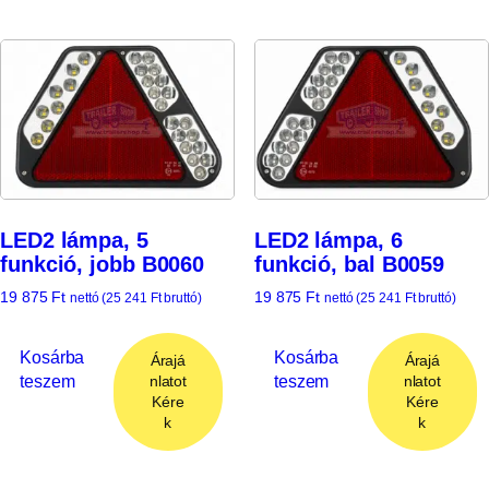
LED2 lámpa, 5
LED2 lámpa, 6
funkció, jobb B0060
funkció, bal B0059
19 875
Ft
19 875
Ft
nettó (
25 241
Ft
bruttó)
nettó (
25 241
Ft
bruttó)
Kosárba
Kosárba
Árajá
Árajá
teszem
teszem
nlatot
nlatot
Kére
Kére
k
k