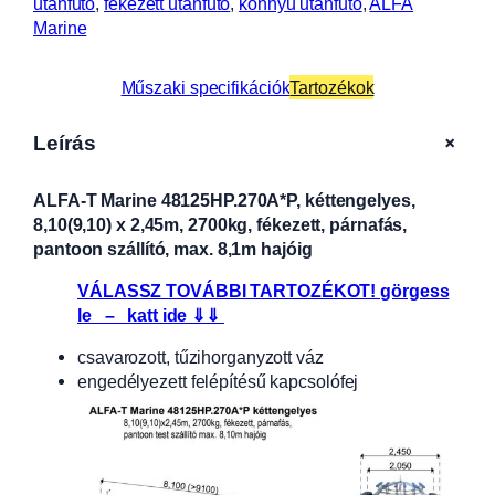
utánfutó
, 
fékezett utánfutó
, 
könnyű utánfutó
, 
ALFA
Marine
Műszaki specifikációk
Tartozékok
+
Leírás
ALFA-T Marine 48125HP.270A*P, kéttengelyes,
8,10(9,10) x 2,45m, 2700kg, fékezett, párnafás,
pantoon szállító, max. 8,1m hajóig
VÁLASSZ TOVÁBBI TARTOZÉKOT! görgess
le – katt ide ⇓⇓
csavarozott, tűzihorganyzott váz
engedélyezett felépítésű kapcsolófej