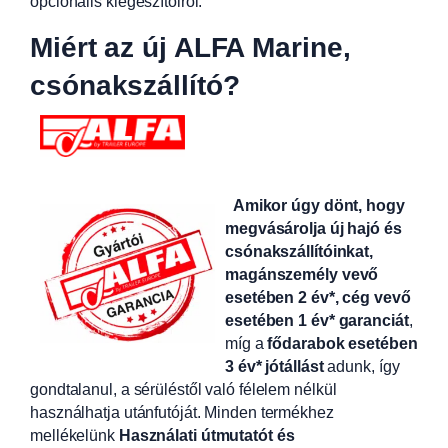
opcionális kiegészítőiről.
Miért az új ALFA Marine,
csónakszállító?
Amikor úgy dönt, hogy
megvásárolja új hajó és
csónakszállítóinkat,
magánszemély vevő
esetében 2 év*, cég vevő
esetében 1 év* garanciát
,
míg a
fődarabok esetében
3 év* jótállást
adunk, így
gondtalanul, a sérüléstől való félelem nélkül
használhatja utánfutóját. Minden termékhez
mellékelünk
Használati útmutatót és