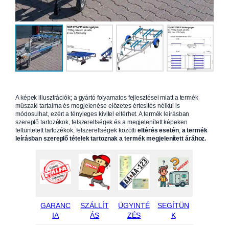
A képek illusztrációk; a gyártó folyamatos fejlesztései miatt a termék
műszaki tartalma és megjelenése előzetes értesítés nélkül is
módosulhat, ezért a tényleges kivitel eltérhet. A termék leírásban
szereplő tartozékok, felszereltségek és a megjelenített képeken
feltüntetett tartozékok, felszereltségek közötti
eltérés esetén
,
a termék
leírásban szereplő tételek tartoznak a termék megjelenített árához.
GARANC
SZÁLLÍT
ÜGYINTÉ
SEGÍTÜN
IA
ÁS
ZÉS
K