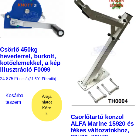
Csörlő 450kg
hevederrel, burkolt,
kötőelemekkel, a kép
illusztráció F0099
24 875
Ft
nettó (
31 591
Ft
bruttó)
Kosárba
Árajá
teszem
nlatot
Kére
k
Csörlőtartó konzol
ALFA Marine 15920 és
fékes változatokhoz,