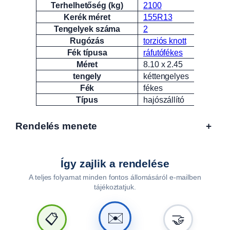
Terhelhetőség (kg)
2100
Kerék méret
155R13
Tengelyek száma
2
Rugózás
torziós knott
Fék típusa
ráfutófékes
Méret
8.10 x 2.45
tengely
kéttengelyes
Fék
fékes
Típus
hajószállító
Rendelés menete
+
Így zajlik a rendelése
A teljes folyamat minden fontos állomásáról e-mailben
tájékoztatjuk.
🤝
📋
✉️