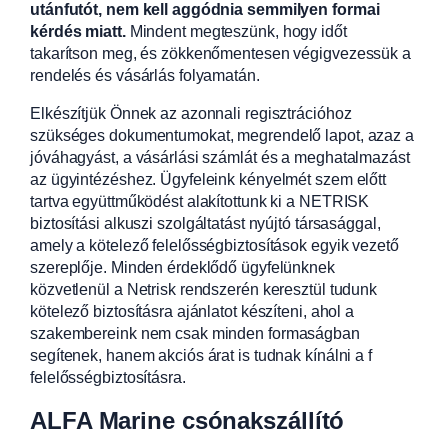
utánfutót, nem kell aggódnia semmilyen formai
kérdés miatt.
Mindent megteszünk, hogy időt
takarítson meg, és zökkenőmentesen végigvezessük a
rendelés és vásárlás folyamatán.
Elkészítjük Önnek az azonnali regisztrációhoz
szükséges dokumentumokat, megrendelő lapot, azaz a
jóváhagyást, a vásárlási számlát és a meghatalmazást
az ügyintézéshez. Ügyfeleink kényelmét szem előtt
tartva együttműködést alakítottunk ki a NETRISK
biztosítási alkuszi szolgáltatást nyújtó társasággal,
amely a kötelező felelősségbiztosítások egyik vezető
szereplője. Minden érdeklődő ügyfelünknek
közvetlenül a Netrisk rendszerén keresztül tudunk
kötelező biztosításra ajánlatot készíteni, ahol a
szakembereink nem csak minden formaságban
segítenek, hanem akciós árat is tudnak kínálni a f
felelősségbiztosításra.
ALFA Marine csónakszállító