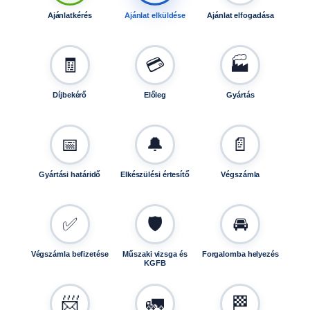
Ajánlatkérés
Ajánlat elküldése
Ajánlat elfogadása
🧾
💳
🏭
Díjbekérő
Előleg
Gyártás
📅
🔔
📄
Gyártási határidő
Elkészülési értesítő
Végszámla
✅
🛡️
🚘
Végszámla befizetése
Műszaki vizsga és
Forgalomba helyezés
KGFB
📨
🚛
🏁