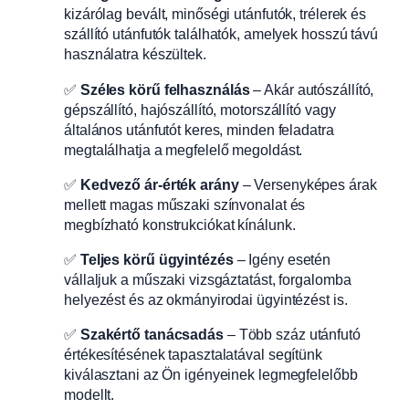
kizárólag bevált, minőségi utánfutók, trélerek és
szállító utánfutók találhatók, amelyek hosszú távú
használatra készültek.
✅
Széles körű felhasználás
– Akár autószállító,
gépszállító, hajószállító, motorszállító vagy
általános utánfutót keres, minden feladatra
megtalálhatja a megfelelő megoldást.
✅
Kedvező ár-érték arány
– Versenyképes árak
mellett magas műszaki színvonalat és
megbízható konstrukciókat kínálunk.
✅
Teljes körű ügyintézés
– Igény esetén
vállaljuk a műszaki vizsgáztatást, forgalomba
helyezést és az okmányirodai ügyintézést is.
✅
Szakértő tanácsadás
– Több száz utánfutó
értékesítésének tapasztalatával segítünk
kiválasztani az Ön igényeinek legmegfelelőbb
modellt.