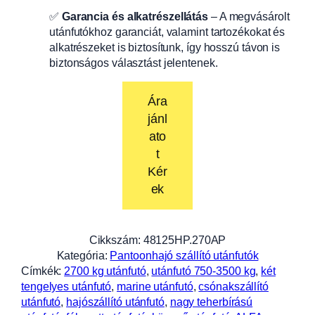
✅
Garancia és alkatrészellátás
– A megvásárolt
utánfutókhoz garanciát, valamint tartozékokat és
alkatrészeket is biztosítunk, így hosszú távon is
biztonságos választást jelentenek.
Ára
jánl
ato
t
Kér
ek
Cikkszám:
48125HP.270AP
Kategória:
Pantoonhajó szállító utánfutók
Címkék:
2700 kg utánfutó
, 
utánfutó 750-3500 kg
, 
két
tengelyes utánfutó
, 
marine utánfutó
, 
csónakszállító
utánfutó
, 
hajószállító utánfutó
, 
nagy teherbírású