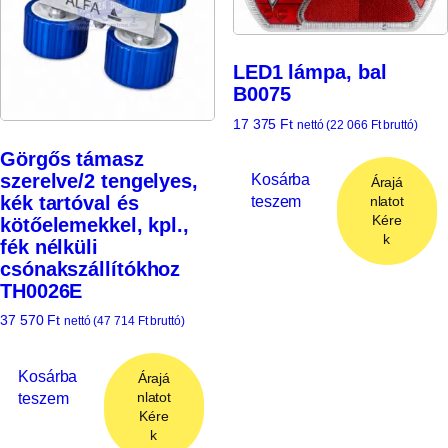
LED1 lámpa, bal
B0075
17 375
Ft
nettó (
22 066
Ft
bruttó)
Görgős támasz
szerelve/2 tengelyes,
Kosárba
Árajá
kék tartóval és
teszem
nlatot
Kére
kötőelemekkel, kpl.,
k
fék nélküli
csónakszállítókhoz
TH0026E
37 570
Ft
nettó (
47 714
Ft
bruttó)
Kosárba
Árajá
teszem
nlatot
Kére
k