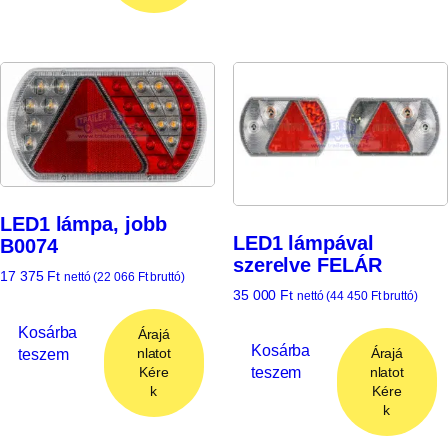
LED1 lámpa, jobb
LED1 lámpával
B0074
szerelve FELÁR
17 375
Ft
nettó (
22 066
Ft
bruttó)
35 000
Ft
nettó (
44 450
Ft
bruttó)
Kosárba
Árajá
Kosárba
teszem
Árajá
nlatot
teszem
nlatot
Kére
Kére
k
k