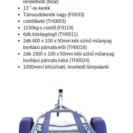
rendelhető (felár)
13 ”-os kerék
Támasztókerék nagy (F0033)
csörlőtartó (TH0003)
1150kg-s csörlő (F0119)
6db középgörgő (TH0011)
2db 600 x 100 x 50mm kék színű műanyag
borítású párnafa elől (TH0018)
2db 1500 x 100 x 50mm kék színű műanyag
borítású párnafa hátul (TH0024)
1000mm-l kihúzható, levehető lámpatartó