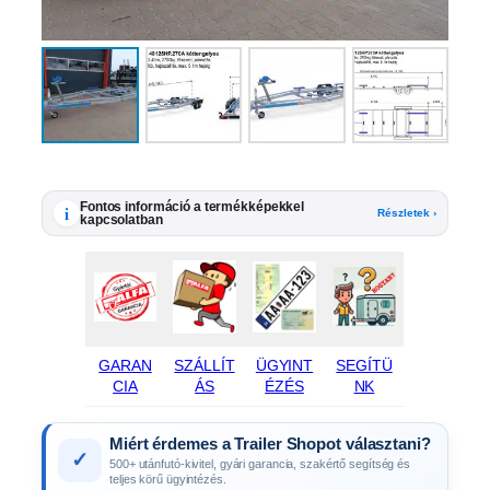
Fontos információ a termékképekkel
i
Részletek ›
kapcsolatban
GARAN
SZÁLLÍT
ÜGYINT
SEGÍTÜ
CIA
ÁS
ÉZÉS
NK
Miért érdemes a Trailer Shopot választani?
✓
500+ utánfutó-kivitel, gyári garancia, szakértő segítség és
teljes körű ügyintézés.