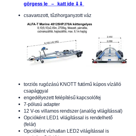
görgess le – katt ide ⇓⇓
csavarozott, tűzihorganyzott váz
torziós rugózású KNOTT futómű kúpos vízálló
csapággyal
engedélyezett felépítésű kapcsolófej
7-pólusú adapter
12 V-os villamos rendszer (analóg világítással)
Opcióként LED1 világítással is rendelhető
(felár)
Opcióként vízhatlan LED2 világítással is