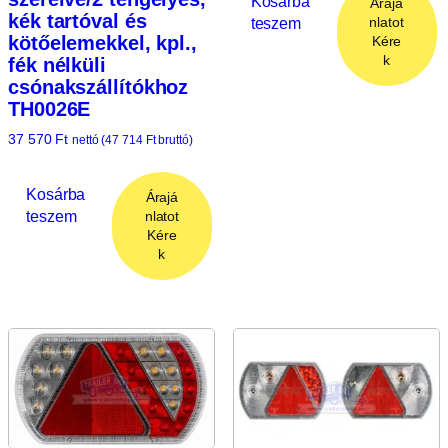
Kosárba
Árajá
kék tartóval és
teszem
nlatot
kötőelemekkel, kpl.,
Kére
k
fék nélküli
csónakszállítókhoz
TH0026E
37 570
Ft
nettó (
47 714
Ft
bruttó)
Kosárba
Árajá
teszem
nlatot
Kére
k