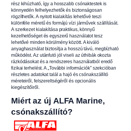
rész kihúzható, így a hosszabb csónaktestek is
könnyedén felhelyezhetők és biztonságosan
rögzíthetők. A nyitott kialakítás lehetővé teszi
különféle méretű és formájú vízi járművek szállítását.
A szerkezet kialakítása praktikus, könnyű
kezelhetőséget és egyszerű használatot tesz
lehetővé minden körülmény között. A kiváló
anyaghasználat biztosítja a hosszú távú, megbízható
működést. Az utánfutó jól viseli az úthibák okozta
rázkódásokat és a rendszeres használatból eredő
fizikai terhelést. A „További információk” szekcióban
részletes adatokat talál a hajó és csónakszállító
méreteiről, felszereltségéről és opcionális
kiegészítőiről.
Miért az új ALFA Marine,
csónakszállító?