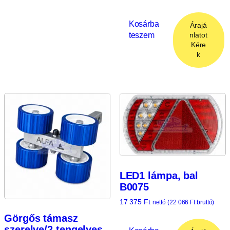
Kosárba
Árajá
teszem
nlatot
Kére
k
LED1 lámpa, bal
B0075
17 375
Ft
nettó (
22 066
Ft
bruttó)
Görgős támasz
szerelve/2 tengelyes,