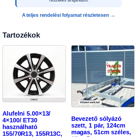
rögzítjük rendszerünkben.
A teljes rendelési folyamat részletesen →
Tartozékok
Alufelni 5.00×13/
Bevezető sólyázó
4×100/ ET30
szett, 1 pár, 124cm
használható
magas, 51cm széles,
155/70R13, 155R13C,