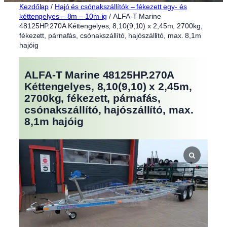
Kezdőlap
/
Hajó és csónakszállítók – fékezett egy- és
kéttengelyes – 8m – 10m-ig
/ ALFA-T Marine
48125HP.270A Kéttengelyes, 8,10(9,10) x 2,45m, 2700kg,
fékezett, párnafás, csónakszállító, hajószállító, max. 8,1m
hajóig
ALFA-T Marine 48125HP.270A
Kéttengelyes, 8,10(9,10) x 2,45m,
2700kg, fékezett, párnafás,
csónakszállító, hajószállító, max.
8,1m hajóig