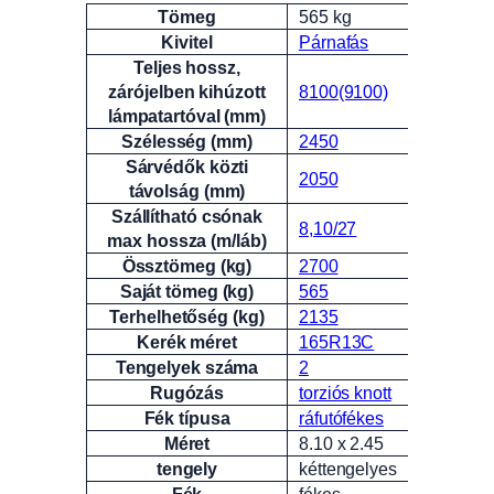
Tömeg
565 kg
Attribútumok
Érték
Kivitel
Párnafás
Teljes hossz,
zárójelben kihúzott
8100(9100)
lámpatartóval (mm)
Szélesség (mm)
2450
Sárvédők közti
2050
távolság (mm)
Szállítható csónak
8,10/27
max hossza (m/láb)
Össztömeg (kg)
2700
Saját tömeg (kg)
565
Terhelhetőség (kg)
2135
Kerék méret
165R13C
Tengelyek száma
2
Rugózás
torziós knott
Fék típusa
ráfutófékes
Méret
8.10 x 2.45
tengely
kéttengelyes
Fék
fékes