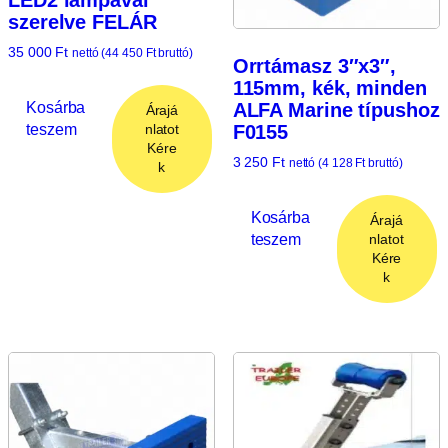
LED2 lámpával
szerelve FELÁR
35 000
Ft
nettó (
44 450
Ft
bruttó)
Orrtámasz 3″x3″,
115mm, kék, minden
Kosárba
ALFA Marine típushoz
Árajá
teszem
F0155
nlatot
Kére
3 250
Ft
nettó (
4 128
Ft
bruttó)
k
Kosárba
Árajá
teszem
nlatot
Kére
k