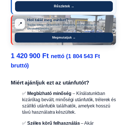
Részletek →
Hol talál meg minket?
📍
Trailer Shop • Debrecen – telephely, elérhetőség és
útvonaltervezés.
Megmutatjuk →
1 420 900
Ft
nettó (
1 804 543
Ft
bruttó)
Miért ajánljuk ezt az utánfutót?
✅
Megbízható minőség
– Kínálatunkban
kizárólag bevált, minőségi utánfutók, trélerek és
szállító utánfutók találhatók, amelyek hosszú
távú használatra készültek.
✅
Széles körű felhasználás
– Akár