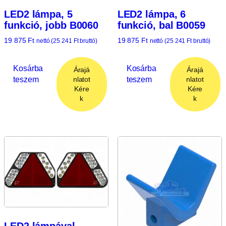
LED2 lámpa, 5
LED2 lámpa, 6
funkció, jobb B0060
funkció, bal B0059
19 875
Ft
19 875
Ft
nettó (
25 241
Ft
bruttó)
nettó (
25 241
Ft
bruttó)
Kosárba
Kosárba
Árajá
Árajá
teszem
teszem
nlatot
nlatot
Kére
Kére
k
k