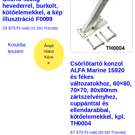
hevederrel, burkolt,
kötőelemekkel, a kép
illusztráció F0099
24 875
Ft
nettó (
31 591
Ft
bruttó)
Kosárba
Árajá
teszem
nlatot
Kére
k
Csörlőtartó konzol
ALFA Marine 15920
és fékes
változatokhoz, 60×60,
70×70, 80x80mm
zártszelvényhez,
cuppánttal és
ellendarabbal,
kötőelemekkel, kpl.
TH0004
67 470
Ft
nettó (
85 687
Ft
bruttó)