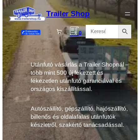
Ugrás
a
Trailer Shop
tartalomhoz
0
Utánfutó vásárlás a Trailer Shopnál –
több mint 500 új fékezett és
fékezetlen utánfutó garanciával és
országos kiszállítással.
Autószállító, gépszállító, hajószállító,
billenős és oldalafalas utánfutók
készletről, szakértő tanácsadással.