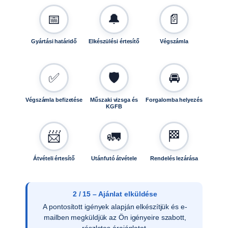
📅
🔔
📄
Gyártási határidő
Elkészülési értesítő
Végszámla
✅
🛡️
🚘
Végszámla befizetése
Műszaki vizsga és
Forgalomba helyezés
KGFB
📨
🚛
🏁
Átvételi értesítő
Utánfutó átvétele
Rendelés lezárása
3 / 15 – Ajánlat elfogadása
Az ajánlat írásos elfogadását követően
ellenőrizzük a vevői adatokat, és rendelését