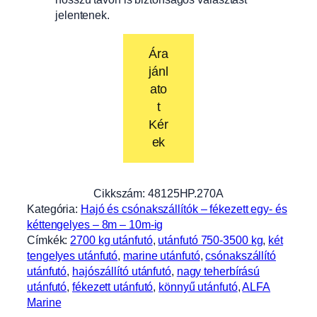
jelentenek.
Ára
jánl
ato
t
Kér
ek
Cikkszám:
48125HP.270A
Kategória:
Hajó és csónakszállítók – fékezett egy- és
kéttengelyes – 8m – 10m-ig
Címkék:
2700 kg utánfutó
, 
utánfutó 750-3500 kg
, 
két
tengelyes utánfutó
, 
marine utánfutó
, 
csónakszállító
utánfutó
, 
hajószállító utánfutó
, 
nagy teherbírású
utánfutó
, 
fékezett utánfutó
, 
könnyű utánfutó
, 
ALFA
Marine