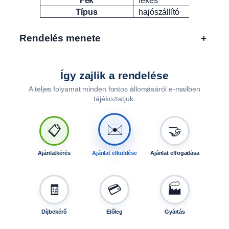
Típus
hajószállító
Rendelés menete
+
Így zajlik a rendelése
A teljes folyamat minden fontos állomásáról e-mailben
tájékoztatjuk.
🤝
📋
✉️
Ajánlatkérés
Ajánlat elküldése
Ajánlat elfogadása
🧾
💳
🏭
Díjbekérő
Előleg
Gyártás