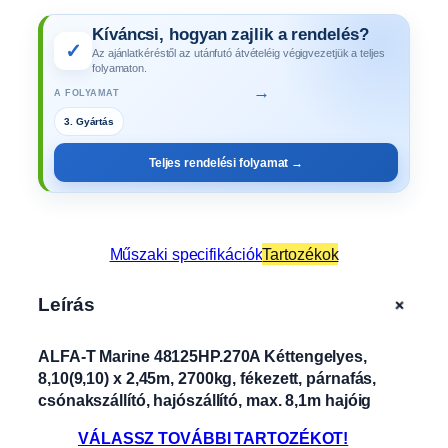
Kíváncsi, hogyan zajlik a rendelés?
✓
Az ajánlatkéréstől az utánfutó átvételéig végigvezetjük a teljes
folyamaton.
→
A FOLYAMAT
4. Műszaki vizsga
Teljes rendelési folyamat →
Műszaki specifikációk
Tartozékok
+
Leírás
ALFA-T Marine 48125HP.270A Kéttengelyes,
8,10(9,10) x 2,45m, 2700kg, fékezett, párnafás,
csónakszállító, hajószállító, max. 8,1m hajóig
VÁLASSZ TOVÁBBI TARTOZÉKOT!