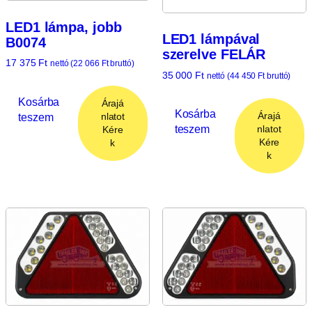
LED1 lámpa, jobb
LED1 lámpával
B0074
szerelve FELÁR
17 375
Ft
nettó (
22 066
Ft
bruttó)
35 000
Ft
nettó (
44 450
Ft
bruttó)
Kosárba
Árajá
Kosárba
Árajá
teszem
nlatot
teszem
nlatot
Kére
Kére
k
k