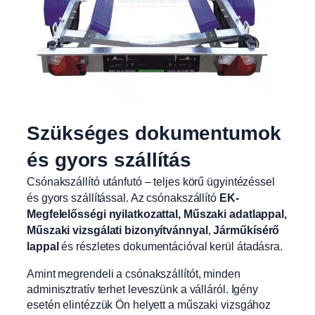
Szükséges dokumentumok
és gyors szállítás
Csónakszállító utánfutó – teljes körű ügyintézéssel
és gyors szállítással. Az csónakszállító
EK-
Megfelelősségi nyilatkozattal, Műszaki adatlappal,
Műszaki vizsgálati bizonyítvánnyal
,
Járműkísérő
lappal
és részletes dokumentációval kerül átadásra.
Amint megrendeli a csónakszállítót, minden
adminisztratív terhet leveszünk a válláról. Igény
esetén elintézzük Ön helyett a műszaki vizsgához