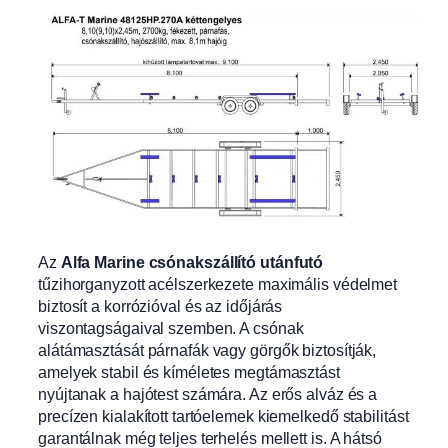
Az
Alfa Marine csónakszállító utánfutó
tűzihorganyzott acélszerkezete maximális védelmet
biztosít a korrózióval és az időjárás
viszontagságaival szemben. A csónak
alátámasztását párnafák vagy görgők biztosítják,
amelyek stabil és kíméletes megtámasztást
nyújtanak a hajótest számára. Az erős alváz és a
precízen kialakított tartóelemek kiemelkedő stabilitást
garantálnak még teljes terhelés mellett is. A hátsó