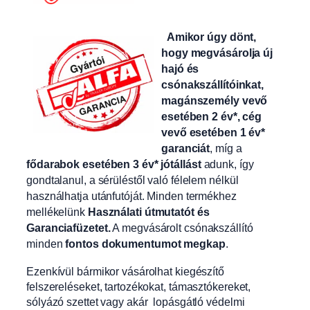
Amikor úgy dönt,
hogy megvásárolja új
hajó és
csónakszállítóinkat,
magánszemély vevő
esetében 2 év*, cég
vevő esetében 1 év*
garanciát
, míg a
fődarabok esetében 3 év* jótállást
adunk, így
gondtalanul, a sérüléstől való félelem nélkül
használhatja utánfutóját. Minden termékhez
mellékelünk
Használati útmutatót és
Garanciafüzetet.
A
megvásárolt csónakszállító
minden
fontos dokumentumot megkap
.
Ezenkívül bármikor vásárolhat kiegészítő
felszereléseket, tartozékokat, támasztókereket,
sólyázó szettet vagy akár lopásgátló védelmi