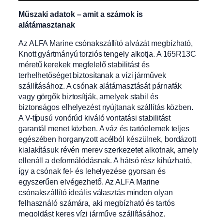
Műszaki adatok – amit a számok is
alátámasztanak
Az ALFA Marine csónakszállító alvázát megbízható,
Knott gyártmányú torziós tengely alkotja. A 165R13C
méretű kerekek megfelelő stabilitást és
terhelhetőséget biztosítanak a vízi járművek
szállításához. A csónak alátámasztását párnafák
vagy görgők biztosítják, amelyek stabil és
biztonságos elhelyezést nyújtanak szállítás közben.
A V-típusú vonórúd kiváló vontatási stabilitást
garantál menet közben. A váz és tartóelemek teljes
egészében horganyzott acélból készülnek, bordázott
kialakításuk révén merev szerkezetet alkotnak, amely
ellenáll a deformálódásnak. A hátsó rész kihúzható,
így a csónak fel- és lehelyezése gyorsan és
egyszerűen elvégezhető. Az ALFA Marine
csónakszállító ideális választás minden olyan
felhasználó számára, aki megbízható és tartós
megoldást keres vízi járműve szállításához.