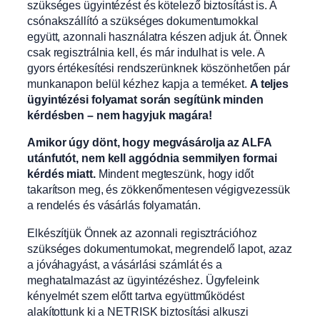
szükséges ügyintézést és kötelező biztosítást is. A
csónakszállító a szükséges dokumentumokkal
együtt, azonnali használatra készen adjuk át. Önnek
csak regisztrálnia kell, és már indulhat is vele. A
gyors értékesítési rendszerünknek köszönhetően pár
munkanapon belül kézhez kapja a terméket.
A teljes
ügyintézési folyamat során segítünk minden
kérdésben – nem hagyjuk magára!
Amikor úgy dönt, hogy megvásárolja az ALFA
utánfutót, nem kell aggódnia semmilyen formai
kérdés miatt.
Mindent megteszünk, hogy időt
takarítson meg, és zökkenőmentesen végigvezessük
a rendelés és vásárlás folyamatán.
Elkészítjük Önnek az azonnali regisztrációhoz
szükséges dokumentumokat, megrendelő lapot, azaz
a jóváhagyást, a vásárlási számlát és a
meghatalmazást az ügyintézéshez. Ügyfeleink
kényelmét szem előtt tartva együttműködést
alakítottunk ki a NETRISK biztosítási alkuszi