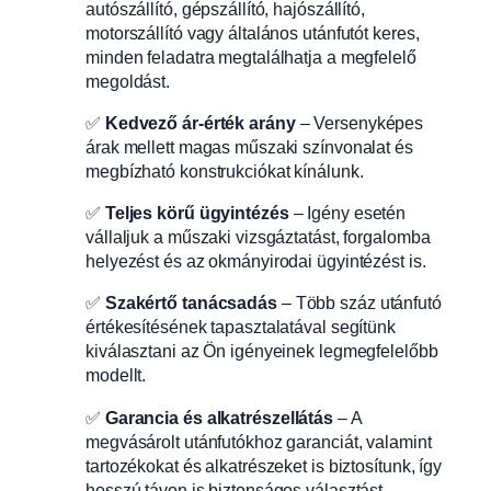
autószállító, gépszállító, hajószállító,
motorszállító vagy általános utánfutót keres,
minden feladatra megtalálhatja a megfelelő
megoldást.
✅
Kedvező ár-érték arány
– Versenyképes
árak mellett magas műszaki színvonalat és
megbízható konstrukciókat kínálunk.
✅
Teljes körű ügyintézés
– Igény esetén
vállaljuk a műszaki vizsgáztatást, forgalomba
helyezést és az okmányirodai ügyintézést is.
✅
Szakértő tanácsadás
– Több száz utánfutó
értékesítésének tapasztalatával segítünk
kiválasztani az Ön igényeinek legmegfelelőbb
modellt.
✅
Garancia és alkatrészellátás
– A
megvásárolt utánfutókhoz garanciát, valamint
tartozékokat és alkatrészeket is biztosítunk, így
hosszú távon is biztonságos választást