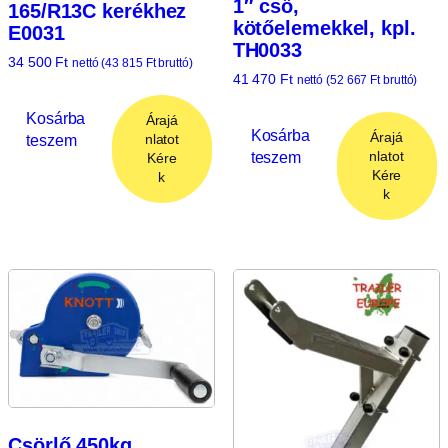
1″ cső,
165/R13C kerékhez
kötőelemekkel, kpl.
E0031
TH0033
34 500
Ft
nettó (
43 815
Ft
bruttó)
41 470
Ft
nettó (
52 667
Ft
bruttó)
Kosárba
Árajá
Kosárba
Árajá
teszem
nlatot
teszem
nlatot
Kére
Kére
k
k
Csörlő 450kg