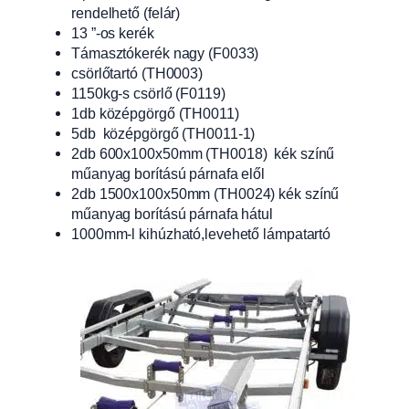
rendelhető (felár)
13 ”-os kerék
Támasztókerék nagy (F0033)
csörlőtartó (TH0003)
1150kg-s csörlő (F0119)
1db középgörgő (TH0011)
5db középgörgő (TH0011-1)
2db 600x100x50mm (TH0018) kék színű
műanyag borítású párnafa elől
2db 1500x100x50mm (TH0024) kék színű
műanyag borítású párnafa hátul
1000mm-l kihúzható,levehető lámpatartó