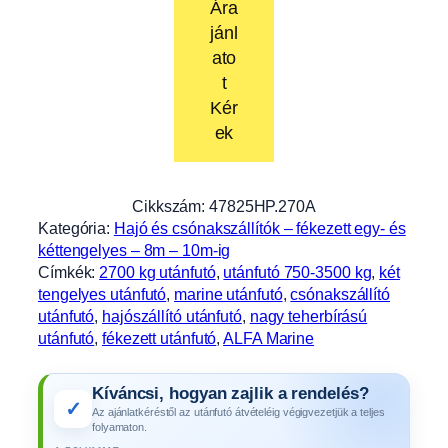
Ára
jánl
ato
t
Kér
ek
Cikkszám:
47825HP.270A
Kategória:
Hajó és csónakszállítók – fékezett egy- és
kéttengelyes – 8m – 10m-ig
Címkék:
2700 kg utánfutó
, 
utánfutó 750-3500 kg
, 
két
tengelyes utánfutó
, 
marine utánfutó
, 
csónakszállító
utánfutó
, 
hajószállító utánfutó
, 
nagy teherbírású
utánfutó
, 
fékezett utánfutó
, 
ALFA Marine
Kíváncsi, hogyan zajlik a rendelés?
✓
Az ajánlatkéréstől az utánfutó átvételéig végigvezetjük a teljes
folyamaton.