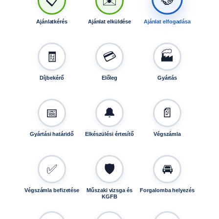
📋
✉️
Ajánlatkérés
Ajánlat elküldése
Ajánlat elfogadása
🧾
💳
🏭
Díjbekérő
Előleg
Gyártás
📅
🔔
📄
Gyártási határidő
Elkészülési értesítő
Végszámla
✅
🛡️
🚘
Végszámla befizetése
Műszaki vizsga és
Forgalomba helyezés
KGFB