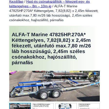
Kezdőlap
/
Hajó és csónakszállítók – fékezett egy- és
kéttengelyes – 8m – 10m-ig
/ ALFA-T Marine
47825HP.270A* Kéttengelyes, 7,82(8,82) x 2,45m fékezett,
utánfutó max.7,80 m/26 láb hosszúságú, 2,45m széles
csónakokhoz, hajószállító, párnafás
ALFA-T Marine 47825HP.270A*
Kéttengelyes, 7,82(8,82) x 2,45m
fékezett, utánfutó max.7,80 m/26
láb hosszúságú, 2,45m széles
csónakokhoz, hajószállító,
párnafás