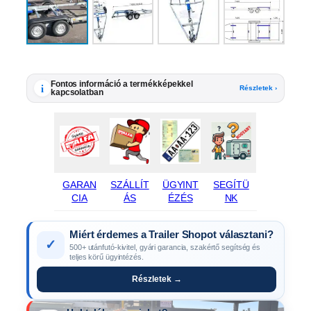
Fontos információ a termékképekkel
i
Részletek ›
kapcsolatban
GARAN
SZÁLLÍT
ÜGYINT
SEGÍTÜ
CIA
ÁS
ÉZÉS
NK
Miért érdemes a Trailer Shopot választani?
✓
500+ utánfutó-kivitel, gyári garancia, szakértő segítség és
teljes körű ügyintézés.
Részletek →