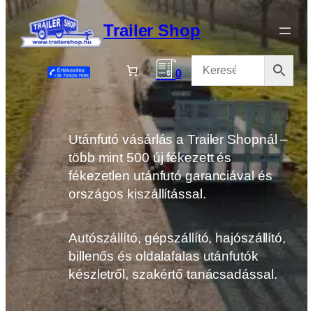
Ugrás
a
Trailer Shop
tartalomhoz
0
Utánfutó vásárlás a Trailer Shopnál –
több mint 500 új fékezett és
fékezetlen utánfutó garanciával és
országos kiszállítással.
Autószállító, gépszállító, hajószállító,
billenős és oldalafalas utánfutók
készletről, szakértő tanácsadással.