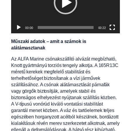
00:00
00:22
Műszaki adatok – amit a számok is
alátámasztanak
Az ALFA Marine csónakszállító alvázát megbízható,
Knott gyártmányú torziós tengely alkotja. A 165R13C
méretű kerekek megfelelő stabilitást és
terhelhetőséget biztosítanak a vízi járművek
szállításához. A csónak alátámasztását párnafák
vagy görgők biztosítják, amelyek stabil és
biztonságos elhelyezést nyújtanak szállítás közben.
A V-típusú vonórúd kiváló vontatási stabilitást
garantál menet közben. A váz és tartóelemek teljes
egészében horganyzott acélból készülnek, bordázott
kialakításuk révén merev szerkezetet alkotnak, amely
ellenáll a deformálódásnak. A hátsó rész kihúzható,