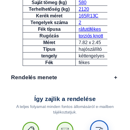
Saját tömeg (kg)
580
Terhelhetőség (kg)
2120
Kerék méret
165R13C
Tengelyek száma
2
Fék típusa
ráfutófékes
Rugózás
torziós knott
Méret
7.82 x 2.45
Típus
hajószállító
tengely
kéttengelyes
Fék
fékes
Rendelés menete
+
Így zajlik a rendelése
A teljes folyamat minden fontos állomásáról e-mailben
tájékoztatjuk.
🤝