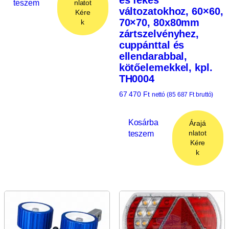
teszem
nlatot
változatokhoz, 60×60,
Kére
70×70, 80x80mm
k
zártszelvényhez,
cuppánttal és
ellendarabbal,
kötőelemekkel, kpl.
TH0004
67 470
Ft
nettó (
85 687
Ft
bruttó)
Kosárba
Árajá
teszem
nlatot
Kére
k