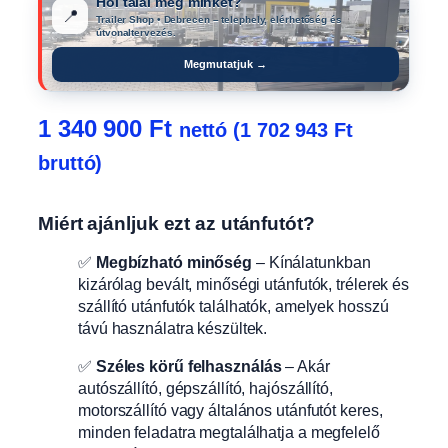
Hol talál meg minket?
📍
Trailer Shop • Debrecen – telephely, elérhetőség és
útvonaltervezés.
Megmutatjuk →
1 340 900
Ft
nettó (
1 702 943
Ft
bruttó)
Miért ajánljuk ezt az utánfutót?
✅
Megbízható minőség
– Kínálatunkban
kizárólag bevált, minőségi utánfutók, trélerek és
szállító utánfutók találhatók, amelyek hosszú
távú használatra készültek.
✅
Széles körű felhasználás
– Akár
autószállító, gépszállító, hajószállító,
motorszállító vagy általános utánfutót keres,
minden feladatra megtalálhatja a megfelelő