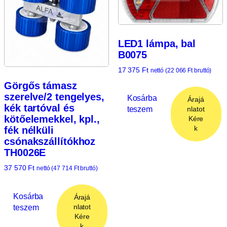
LED1 lámpa, bal
B0075
17 375
Ft
nettó (
22 066
Ft
bruttó)
Görgős támasz
szerelve/2 tengelyes,
Kosárba
Árajá
kék tartóval és
teszem
nlatot
kötőelemekkel, kpl.,
Kére
k
fék nélküli
csónakszállítókhoz
TH0026E
37 570
Ft
nettó (
47 714
Ft
bruttó)
Kosárba
Árajá
teszem
nlatot
Kére
k