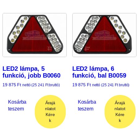
LED2 lámpa, 5
LED2 lámpa, 6
funkció, jobb B0060
funkció, bal B0059
19 875
Ft
19 875
Ft
nettó (
25 241
Ft
bruttó)
nettó (
25 241
Ft
bruttó)
Kosárba
Kosárba
Árajá
Árajá
teszem
teszem
nlatot
nlatot
Kére
Kére
k
k