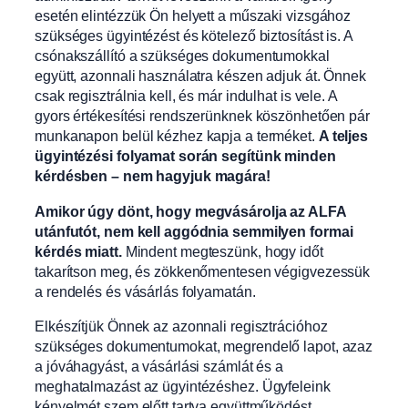
esetén elintézzük Ön helyett a műszaki vizsgához
szükséges ügyintézést és kötelező biztosítást is. A
csónakszállító a szükséges dokumentumokkal
együtt, azonnali használatra készen adjuk át. Önnek
csak regisztrálnia kell, és már indulhat is vele. A
gyors értékesítési rendszerünknek köszönhetően pár
munkanapon belül kézhez kapja a terméket.
A teljes
ügyintézési folyamat során segítünk minden
kérdésben – nem hagyjuk magára!
Amikor úgy dönt, hogy megvásárolja az ALFA
utánfutót, nem kell aggódnia semmilyen formai
kérdés miatt.
Mindent megteszünk, hogy időt
takarítson meg, és zökkenőmentesen végigvezessük
a rendelés és vásárlás folyamatán.
Elkészítjük Önnek az azonnali regisztrációhoz
szükséges dokumentumokat, megrendelő lapot, azaz
a jóváhagyást, a vásárlási számlát és a
meghatalmazást az ügyintézéshez. Ügyfeleink
kényelmét szem előtt tartva együttműködést