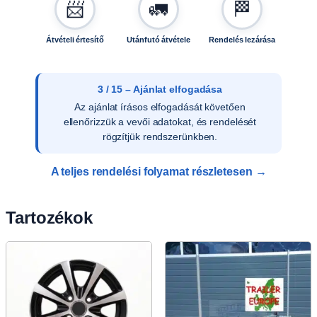
📨
🚛
🏁
Átvételi értesítő
Utánfutó átvétele
Rendelés lezárása
3 / 15 – Ajánlat elfogadása
Az ajánlat írásos elfogadását követően
ellenőrizzük a vevői adatokat, és rendelését
rögzítjük rendszerünkben.
A teljes rendelési folyamat részletesen →
Tartozékok