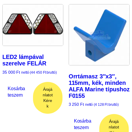
LED2 lámpával
szerelve FELÁR
35 000
Ft
nettó (
44 450
Ft
bruttó)
Orrtámasz 3″x3″,
115mm, kék, minden
Kosárba
ALFA Marine típushoz
Árajá
teszem
F0155
nlatot
Kére
3 250
Ft
nettó (
4 128
Ft
bruttó)
k
Kosárba
Árajá
teszem
nlatot