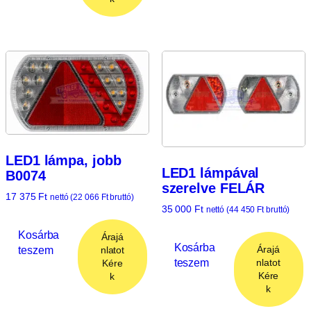
LED1 lámpa, jobb
LED1 lámpával
B0074
szerelve FELÁR
17 375
Ft
nettó (
22 066
Ft
bruttó)
35 000
Ft
nettó (
44 450
Ft
bruttó)
Kosárba
Árajá
Kosárba
Árajá
teszem
nlatot
teszem
nlatot
Kére
Kére
k
k