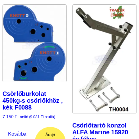
Csörlőburkolat
450kg-s csörlőkhöz ,
kék F0088
7 150
Ft
nettó (
9 081
Ft
bruttó)
Csörlőtartó konzol
ALFA Marine 15920
Kosárba
Árajá
és fékes