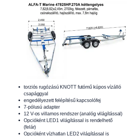
torziós rugózású KNOTT futómű kúpos vízálló
csapággyal
engedélyezett felépítésű kapcsolófej
7-pólusú adapter
12 V-os villamos rendszer (analóg világítással)
Opcióként LED1 világítással is rendelhető
(felár)
Opcióként vízhatlan LED2 világítással is