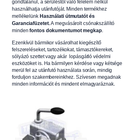
gondtalanul, a sérüléstől való félelem nélkül
használhatja utánfutóját. Minden termékhez
mellékelünk
Használati útmutatót és
Garanciafüzetet.
A
megvásárolt csónakszállító
minden
fontos dokumentumot megkap
.
Ezenkívül bármikor vásárolhat kiegészítő
felszereléseket, tartozékokat, támasztókereket,
sólyázó szettet vagy akár lopásgátló védelmi
eszközöket is. Ha bármilyen kérdése vagy kétsége
merül fel az utánfutó használata során, mindig
forduljon szakembereinkhez. Szívesen megadnak
minden információt és mindent elmagyaráznak.