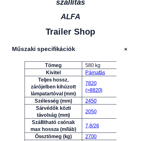
szállítás
ALFA
Trailer Shop
+
Műszaki specifikációk
Tömeg
580 kg
Attribútumok
Érték
Kivitel
Párnafás
Teljes hossz,
7820
zárójelben kihúzott
(>8820)
lámpatartóval (mm)
Szélesség (mm)
2450
Sárvédők közti
2050
távolság (mm)
Szállítható csónak
7,8/26
max hossza (m/láb)
Össztömeg (kg)
2700