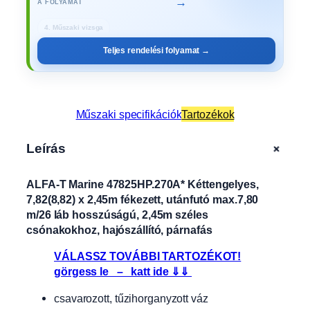
→
A FOLYAMAT
4. Műszaki vizsga
Teljes rendelési folyamat →
Műszaki specifikációk
Tartozékok
+
Leírás
ALFA-T Marine 47825HP.270A* Kéttengelyes,
7,82(8,82) x 2,45m fékezett, utánfutó max.7,80
m/26 láb hosszúságú, 2,45m széles
csónakokhoz, hajószállító, párnafás
VÁLASSZ TOVÁBBI TARTOZÉKOT!
görgess le – katt ide ⇓⇓
csavarozott, tűzihorganyzott váz