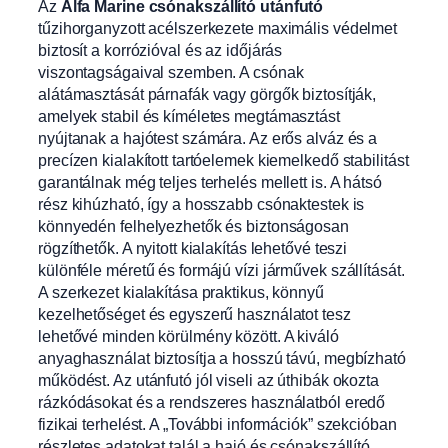
Az
Alfa Marine csónakszállító utánfutó
tűzihorganyzott acélszerkezete maximális védelmet
biztosít a korrózióval és az időjárás
viszontagságaival szemben. A csónak
alátámasztását párnafák vagy görgők biztosítják,
amelyek stabil és kíméletes megtámasztást
nyújtanak a hajótest számára. Az erős alváz és a
precízen kialakított tartóelemek kiemelkedő stabilitást
garantálnak még teljes terhelés mellett is. A hátsó
rész kihúzható, így a hosszabb csónaktestek is
könnyedén felhelyezhetők és biztonságosan
rögzíthetők. A nyitott kialakítás lehetővé teszi
különféle méretű és formájú vízi járművek szállítását.
A szerkezet kialakítása praktikus, könnyű
kezelhetőséget és egyszerű használatot tesz
lehetővé minden körülmény között. A kiváló
anyaghasználat biztosítja a hosszú távú, megbízható
működést. Az utánfutó jól viseli az úthibák okozta
rázkódásokat és a rendszeres használatból eredő
fizikai terhelést. A „További információk” szekcióban
részletes adatokat talál a hajó és csónakszállító