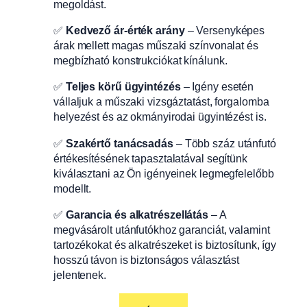
megoldást.
✅
Kedvező ár-érték arány
– Versenyképes
árak mellett magas műszaki színvonalat és
megbízható konstrukciókat kínálunk.
✅
Teljes körű ügyintézés
– Igény esetén
vállaljuk a műszaki vizsgáztatást, forgalomba
helyezést és az okmányirodai ügyintézést is.
✅
Szakértő tanácsadás
– Több száz utánfutó
értékesítésének tapasztalatával segítünk
kiválasztani az Ön igényeinek legmegfelelőbb
modellt.
✅
Garancia és alkatrészellátás
– A
megvásárolt utánfutókhoz garanciát, valamint
tartozékokat és alkatrészeket is biztosítunk, így
hosszú távon is biztonságos választást
jelentenek.