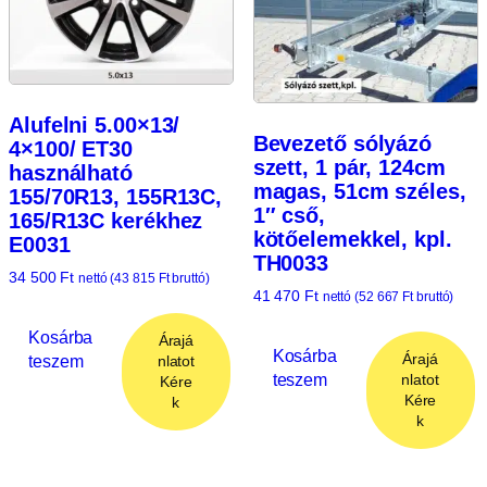
Alufelni 5.00×13/
Bevezető sólyázó
4×100/ ET30
szett, 1 pár, 124cm
használható
magas, 51cm széles,
155/70R13, 155R13C,
1″ cső,
165/R13C kerékhez
kötőelemekkel, kpl.
E0031
TH0033
34 500
Ft
nettó (
43 815
Ft
bruttó)
41 470
Ft
nettó (
52 667
Ft
bruttó)
Kosárba
Árajá
Kosárba
Árajá
teszem
nlatot
teszem
nlatot
Kére
Kére
k
k