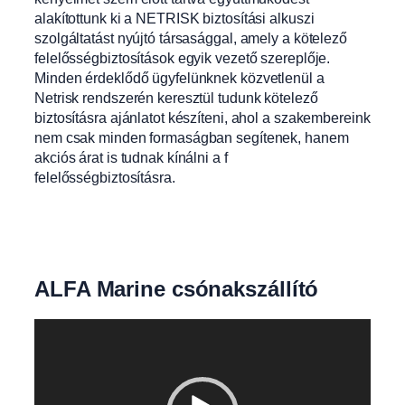
alakítottunk ki a NETRISK biztosítási alkuszi
szolgáltatást nyújtó társasággal, amely a kötelező
felelősségbiztosítások egyik vezető szereplője.
Minden érdeklődő ügyfelünknek közvetlenül a
Netrisk rendszerén keresztül tudunk kötelező
biztosításra ajánlatot készíteni, ahol a szakembereink
nem csak minden formaságban segítenek, hanem
akciós árat is tudnak kínálni a f
felelősségbiztosításra.
ALFA Marine csónakszállító
Videólejátszó