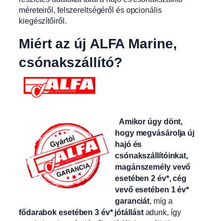
méreteiről, felszereltségéről és opcionális
kiegészítőiről.
Miért az új ALFA Marine,
csónakszállító?
Amikor úgy dönt,
hogy megvásárolja új
hajó és
csónakszállítóinkat,
magánszemély vevő
esetében 2 év*, cég
vevő esetében 1 év*
garanciát
, míg a
fődarabok esetében 3 év* jótállást
adunk, így