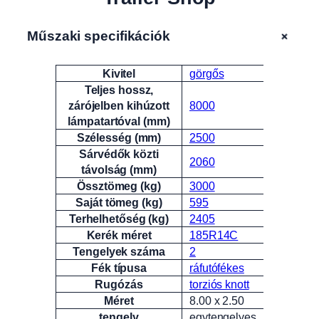
+
Műszaki specifikációk
Kivitel
görgős
Attribútumok
Érték
Teljes hossz,
zárójelben kihúzott
8000
lámpatartóval (mm)
Szélesség (mm)
2500
Sárvédők közti
2060
távolság (mm)
Össztömeg (kg)
3000
Saját tömeg (kg)
595
Terhelhetőség (kg)
2405
Kerék méret
185R14C
Tengelyek száma
2
Fék típusa
ráfutófékes
Rugózás
torziós knott
Méret
8.00 x 2.50
tengely
egytengelyes