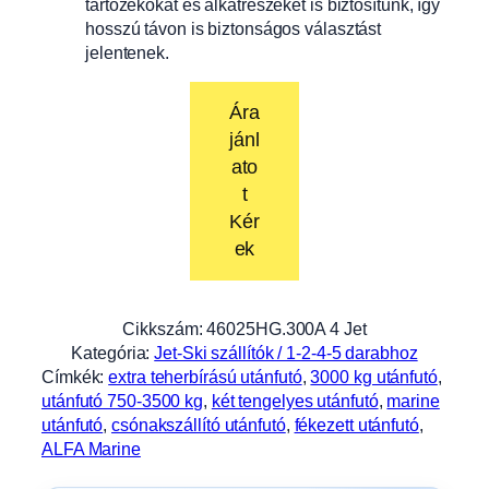
tartozékokat és alkatrészeket is biztosítunk, így
hosszú távon is biztonságos választást
jelentenek.
Ára
jánl
ato
t
Kér
ek
Cikkszám:
46025HG.300A 4 Jet
Kategória:
Jet-Ski szállítók / 1-2-4-5 darabhoz
Címkék:
extra teherbírású utánfutó
, 
3000 kg utánfutó
, 
utánfutó 750-3500 kg
, 
két tengelyes utánfutó
, 
marine
utánfutó
, 
csónakszállító utánfutó
, 
fékezett utánfutó
, 
ALFA Marine