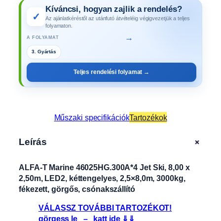
Kíváncsi, hogyan zajlik a rendelés?
✓
Az ajánlatkéréstől az utánfutó átvételéig végigvezetjük a teljes
folyamaton.
→
A FOLYAMAT
3. Gyártás
Teljes rendelési folyamat →
Műszaki specifikációk
Tartozékok
+
Leírás
ALFA-T Marine 46025HG.300A*4 Jet Ski, 8,00 x
2,50m, LED2, kéttengelyes, 2,5×8,0m, 3000kg,
fékezett, görgős, csónakszállító
VÁLASSZ TOVÁBBI TARTOZÉKOT!
görgess le – katt ide ⇓⇓