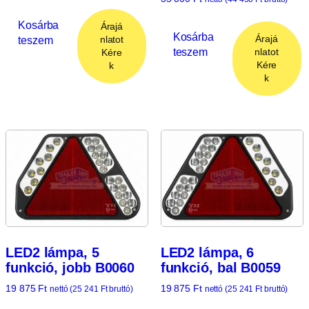
Kosárba
Árajá
Kosárba
Árajá
teszem
nlatot
teszem
nlatot
Kére
Kére
k
k
LED2 lámpa, 5
LED2 lámpa, 6
funkció, jobb B0060
funkció, bal B0059
19 875
Ft
19 875
Ft
nettó (
25 241
Ft
bruttó)
nettó (
25 241
Ft
bruttó)