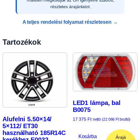
rögzítjük rendszerünkben.
A teljes rendelési folyamat részletesen →
Tartozékok
LED1 lámpa, bal
B0075
Alufelni 5.50×14/
17 375
Ft
nettó (
22 066
Ft
bruttó)
5×112/ ET30
használható 185R14C
Kosárba
Árajá
kerékhez E0032