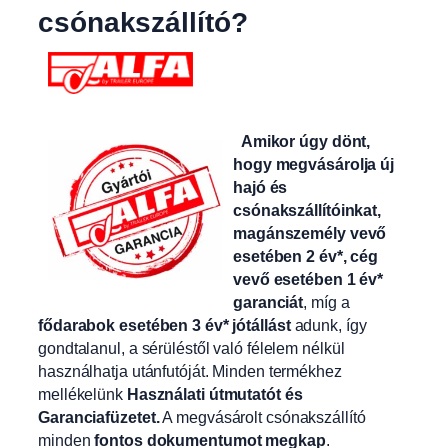
csónakszállító?
Amikor úgy dönt,
hogy megvásárolja új
hajó és
csónakszállítóinkat,
magánszemély vevő
esetében 2 év*, cég
vevő esetében 1 év*
garanciát
, míg a
fődarabok esetében 3 év* jótállást
adunk, így
gondtalanul, a sérüléstől való félelem nélkül
használhatja utánfutóját. Minden termékhez
mellékelünk
Használati útmutatót és
Garanciafüzetet.
A
megvásárolt csónakszállító
minden
fontos dokumentumot megkap
.