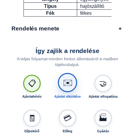
Típus
hajószállító
Fék
fékes
Rendelés menete
+
Így zajlik a rendelése
A teljes folyamat minden fontos állomásáról e-mailben
tájékoztatjuk.
🤝
📋
✉️
Ajánlatkérés
Ajánlat elküldése
Ajánlat elfogadása
🧾
💳
🏭
Díjbekérő
Előleg
Gyártás