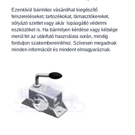
Ezenkívül bármikor vásárolhat kiegészítő
felszereléseket, tartozékokat, támasztókereket,
sólyázó szettet vagy akár lopásgátló védelmi
eszközöket is. Ha bármilyen kérdése vagy kétsége
merül fel az utánfutó használata során, mindig
forduljon szakembereinkhez. Szívesen megadnak
minden információt és mindent elmagyaráznak.