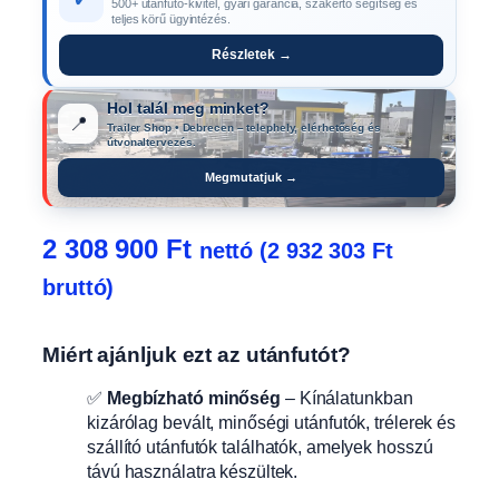
500+ utánfutó-kivitel, gyári garancia, szakértő segítség és
teljes körű ügyintézés.
Részletek →
Hol talál meg minket?
📍
Trailer Shop • Debrecen – telephely, elérhetőség és
útvonaltervezés.
Megmutatjuk →
2 308 900
Ft
nettó (
2 932 303
Ft
bruttó)
Miért ajánljuk ezt az utánfutót?
✅
Megbízható minőség
– Kínálatunkban
kizárólag bevált, minőségi utánfutók, trélerek és
szállító utánfutók találhatók, amelyek hosszú
távú használatra készültek.