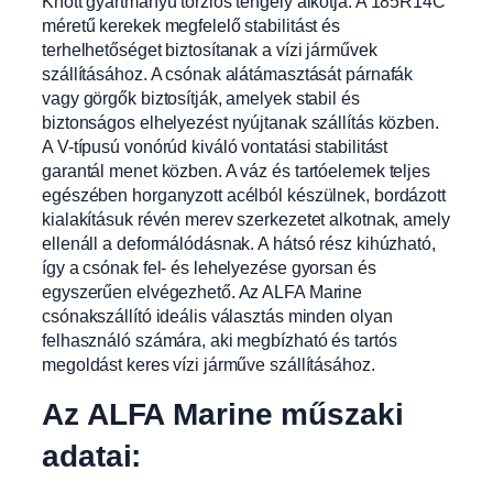
Knott gyártmányú torziós tengely alkotja. A 185R14C
méretű kerekek megfelelő stabilitást és
terhelhetőséget biztosítanak a vízi járművek
szállításához. A csónak alátámasztását párnafák
vagy görgők biztosítják, amelyek stabil és
biztonságos elhelyezést nyújtanak szállítás közben.
A V-típusú vonórúd kiváló vontatási stabilitást
garantál menet közben. A váz és tartóelemek teljes
egészében horganyzott acélból készülnek, bordázott
kialakításuk révén merev szerkezetet alkotnak, amely
ellenáll a deformálódásnak. A hátsó rész kihúzható,
így a csónak fel- és lehelyezése gyorsan és
egyszerűen elvégezhető. Az ALFA Marine
csónakszállító ideális választás minden olyan
felhasználó számára, aki megbízható és tartós
megoldást keres vízi járműve szállításához.
Az ALFA Marine műszaki
adatai: