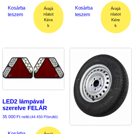
Kosárba
Kosárba
Árajá
Árajá
teszem
teszem
nlatot
nlatot
Kére
Kére
k
k
LED2 lámpával
szerelve FELÁR
35 000
Ft
nettó (
44 450
Ft
bruttó)
Kosárba