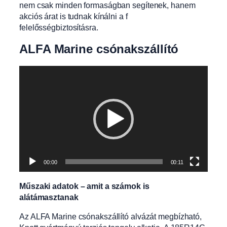
nem csak minden formaságban segítenek, hanem
akciós árat is tudnak kínálni a f
felelősségbiztosításra.
ALFA Marine csónakszállító
Videólejátszó
00:00
00:11
Műszaki adatok – amit a számok is
alátámasztanak
Az ALFA Marine csónakszállító alvázát megbízható,