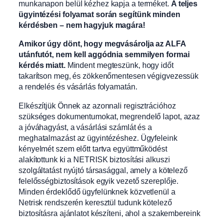
munkanapon belül kézhez kapja a terméket.
A teljes
ügyintézési folyamat során segítünk minden
kérdésben – nem hagyjuk magára!
Amikor úgy dönt, hogy megvásárolja az ALFA
utánfutót, nem kell aggódnia semmilyen formai
kérdés miatt.
Mindent megteszünk, hogy időt
takarítson meg, és zökkenőmentesen végigvezessük
a rendelés és vásárlás folyamatán.
Elkészítjük Önnek az azonnali regisztrációhoz
szükséges dokumentumokat, megrendelő lapot, azaz
a jóváhagyást, a vásárlási számlát és a
meghatalmazást az ügyintézéshez. Ügyfeleink
kényelmét szem előtt tartva együttműködést
alakítottunk ki a NETRISK biztosítási alkuszi
szolgáltatást nyújtó társasággal, amely a kötelező
felelősségbiztosítások egyik vezető szereplője.
Minden érdeklődő ügyfelünknek közvetlenül a
Netrisk rendszerén keresztül tudunk kötelező
biztosításra ajánlatot készíteni, ahol a szakembereink