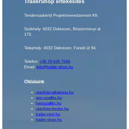
TrailerShop értékesítés
Tenderszakértő Projektmenedzsment Kft.
Székhely: 4032 Debrecen, Böszörményi út
175.
Telephely: 4032 Debrecen, Füredi út 94.
Telefon:
+36 70 626 7696
Email:
info@trailer-shop.hu
Oldalaink
utanfuto-alkatresz.hu
gep-szallito.hu
hajoszallito.hu
utanfuto-berles.hu
trailer-rent.hu
trailer-shop.hu