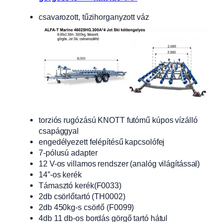
csavarozott, tűzihorganyzott váz
torziós rugózású KNOTT futómű kúpos vízálló
csapággyal
engedélyezett felépítésű kapcsolófej
7-pólusú adapter
12 V-os villamos rendszer (analóg világítással)
14”-os kerék
Támasztó kerék(F0033)
2db csörlőtartó (TH0002)
2db 450kg-s csörlő (F0099)
4db 11 db-os bordás görgő tartó hátul