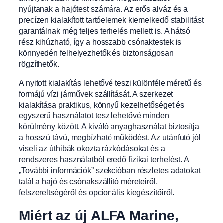
nyújtanak a hajótest számára. Az erős alváz és a
precízen kialakított tartóelemek kiemelkedő stabilitást
garantálnak még teljes terhelés mellett is. A hátsó
rész kihúzható, így a hosszabb csónaktestek is
könnyedén felhelyezhetők és biztonságosan
rögzíthetők.
A nyitott kialakítás lehetővé teszi különféle méretű és
formájú vízi járművek szállítását. A szerkezet
kialakítása praktikus, könnyű kezelhetőséget és
egyszerű használatot tesz lehetővé minden
körülmény között. A kiváló anyaghasználat biztosítja
a hosszú távú, megbízható működést. Az utánfutó jól
viseli az úthibák okozta rázkódásokat és a
rendszeres használatból eredő fizikai terhelést. A
„További információk” szekcióban részletes adatokat
talál a hajó és csónakszállító méreteiről,
felszereltségéről és opcionális kiegészítőiről.
Miért az új ALFA Marine,