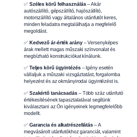
✅
Széles körű felhasználás
– Akár
autószállító, gépszállító, hajószállító,
motorszállító vagy általános utánfutót keres,
minden feladatra megtalálhatja a megfelelő
megoldást.
✅
Kedvező ár-érték arány
– Versenyképes
árak mellett magas műszaki színvonalat és
megbízható konstrukciókat kínálunk.
✅
Teljes körű ügyintézés
– Igény esetén
vállaljuk a műszaki vizsgáztatást, forgalomba
helyezést és az okmányirodai ügyintézést is.
✅
Szakértő tanácsadás
– Több száz utánfutó
értékesítésének tapasztalatával segítünk
kiválasztani az Ön igényeinek legmegfelelőbb
modellt.
✅
Garancia és alkatrészellátás
– A
megvásárolt utánfutókhoz garanciát, valamint