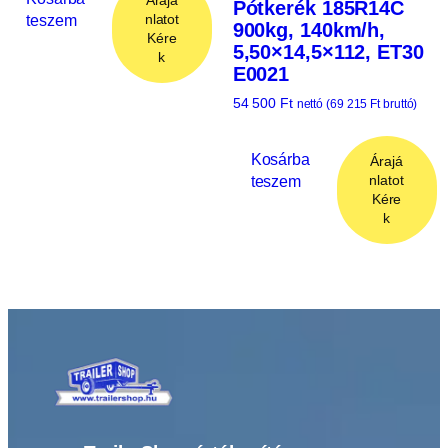
Árajá
Pótkerék 185R14C
teszem
nlatot
900kg, 140km/h,
Kére
5,50×14,5×112, ET30
k
E0021
54 500
Ft
nettó (
69 215
Ft
bruttó)
Kosárba
Árajá
teszem
nlatot
Kére
k