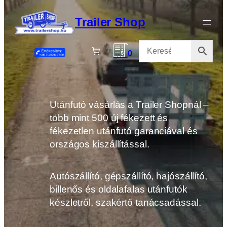
Ugrás
a
Trailer Shop
tartalomhoz
0
Utánfutó vásárlás a Trailer Shopnál –
több mint 500 új fékezett és
fékezetlen utánfutó garanciával és
országos kiszállítással.
Autószállító, gépszállító, hajószállító,
billenős és oldalafalas utánfutók
készletről, szakértő tanácsadással.