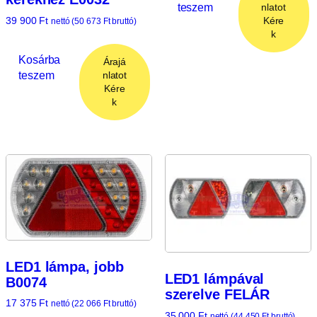
teszem
nlatot
Kére
39 900
Ft
nettó (
50 673
Ft
bruttó)
k
Kosárba
Árajá
teszem
nlatot
Kére
k
LED1 lámpa, jobb
LED1 lámpával
B0074
szerelve FELÁR
17 375
Ft
nettó (
22 066
Ft
bruttó)
35 000
Ft
nettó (
44 450
Ft
bruttó)