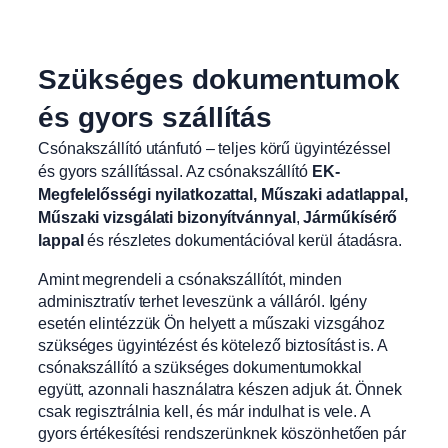
Szükséges dokumentumok
és gyors szállítás
Csónakszállító utánfutó – teljes körű ügyintézéssel
és gyors szállítással. Az csónakszállító
EK-
Megfelelősségi nyilatkozattal, Műszaki adatlappal,
Műszaki vizsgálati bizonyítvánnyal
,
Járműkísérő
lappal
és részletes dokumentációval kerül átadásra.
Amint megrendeli a csónakszállítót, minden
adminisztratív terhet leveszünk a válláról. Igény
esetén elintézzük Ön helyett a műszaki vizsgához
szükséges ügyintézést és kötelező biztosítást is. A
csónakszállító a szükséges dokumentumokkal
együtt, azonnali használatra készen adjuk át. Önnek
csak regisztrálnia kell, és már indulhat is vele. A
gyors értékesítési rendszerünknek köszönhetően pár