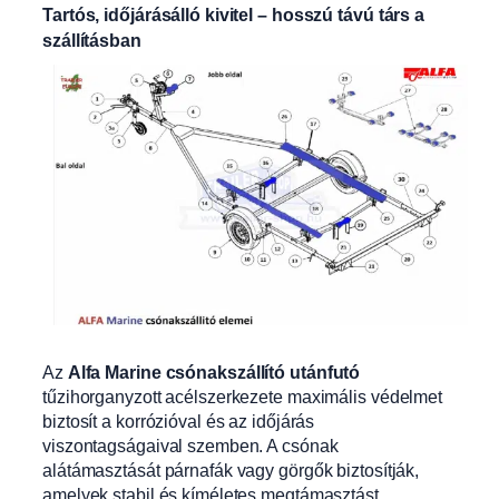
Tartós, időjárásálló kivitel – hosszú távú társ a
szállításban
Az
Alfa Marine csónakszállító utánfutó
tűzihorganyzott acélszerkezete maximális védelmet
biztosít a korrózióval és az időjárás
viszontagságaival szemben. A csónak
alátámasztását párnafák vagy görgők biztosítják,
amelyek stabil és kíméletes megtámasztást