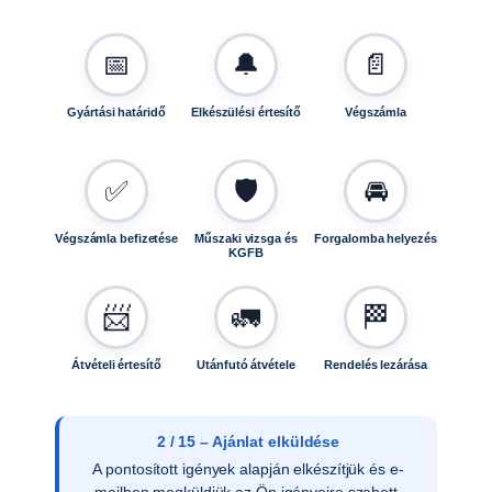
📅
🔔
📄
Gyártási határidő
Elkészülési értesítő
Végszámla
✅
🛡️
🚘
Végszámla befizetése
Műszaki vizsga és
Forgalomba helyezés
KGFB
📨
🚛
🏁
Átvételi értesítő
Utánfutó átvétele
Rendelés lezárása
3 / 15 – Ajánlat elfogadása
Az ajánlat írásos elfogadását követően
ellenőrizzük a vevői adatokat, és rendelését