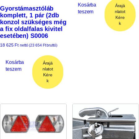
Kosárba
Árajá
Gyorstámasztóláb
teszem
nlatot
komplett, 1 pár (2db
Kére
konzol szükséges még
k
a fix oldalfalas kivitel
esetében) S0006
18 625
Ft
nettó (
23 654
Ft
bruttó)
Kosárba
Árajá
teszem
nlatot
Kére
k