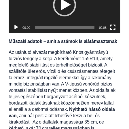
00:00
00:08
Műszaki adatok – amit a számok is alátámasztanak
Az utánfutó alvázát megbízható Knott gyártmányú
torziós tengely alkotja. A kerékméret 155R13, amely
megfelelő stabilitást és terhelhetőséget biztosít. A
szállítófelület erős, vízálló és csúszásmentes rétegelt
falemez, integrált rögzítő elemekkel így a rakomány
mindig biztonságban van. A V-típusú vonórúd biztos
vontatási stabilitást nyújt menet közben. Az oldalfalak
teljes egészében horganyzott acélból készülnek,
bordázott kialakításuknak köszönhetően merev fallal
ellenáll a a deformálódásnak.
Nyitható hátsó oldala
van
, ami pár perc alatt lehetővé teszi a be- és
kirakodást! Az oldalfalak magassága 35 cm, de
kérhető akár 70 cm teljes magasságban is.