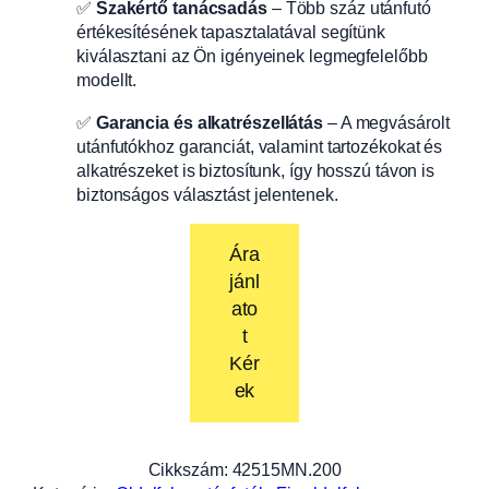
✅
Szakértő tanácsadás
– Több száz utánfutó
értékesítésének tapasztalatával segítünk
kiválasztani az Ön igényeinek legmegfelelőbb
modellt.
✅
Garancia és alkatrészellátás
– A megvásárolt
utánfutókhoz garanciát, valamint tartozékokat és
alkatrészeket is biztosítunk, így hosszú távon is
biztonságos választást jelentenek.
Ára
jánl
ato
t
Kér
ek
Cikkszám:
42515MN.200