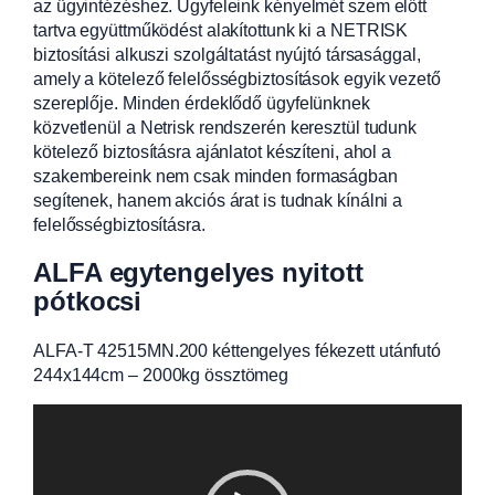
az ügyintézéshez. Ügyfeleink kényelmét szem előtt
tartva együttműködést alakítottunk ki a NETRISK
biztosítási alkuszi szolgáltatást nyújtó társasággal,
amely a kötelező felelősségbiztosítások egyik vezető
szereplője. Minden érdeklődő ügyfelünknek
közvetlenül a Netrisk rendszerén keresztül tudunk
kötelező biztosításra ajánlatot készíteni, ahol a
szakembereink nem csak minden formaságban
segítenek, hanem akciós árat is tudnak kínálni a
felelősségbiztosításra.
ALFA egytengelyes nyitott
pótkocsi
ALFA-T 42515MN.200 kéttengelyes fékezett utánfutó
244x144cm – 2000kg össztömeg
Videólejátszó