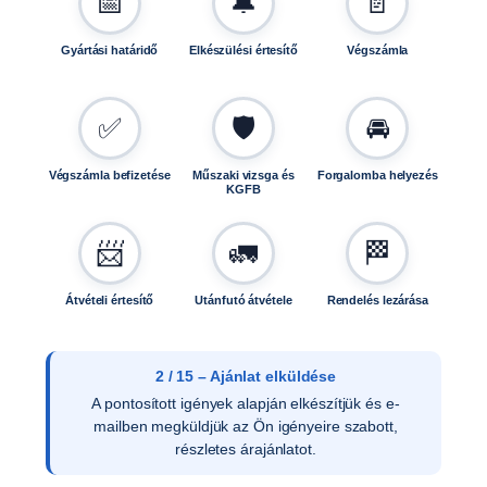
📅
🔔
📄
Gyártási határidő
Elkészülési értesítő
Végszámla
✅
🛡️
🚘
Végszámla befizetése
Műszaki vizsga és
Forgalomba helyezés
KGFB
📨
🚛
🏁
Átvételi értesítő
Utánfutó átvétele
Rendelés lezárása
3 / 15 – Ajánlat elfogadása
Az ajánlat írásos elfogadását követően ellenőrizzük
a vevői adatokat, és rendelését rögzítjük
rendszerünkben.