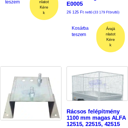
teszem
nlatot
E0005
Kére
26 125
Ft
k
nettó (
33 179
Ft
bruttó)
Kosárba
Árajá
teszem
nlatot
Kére
k
Rácsos felépítmény
1100 mm magas ALFA
12515, 22515, 42515