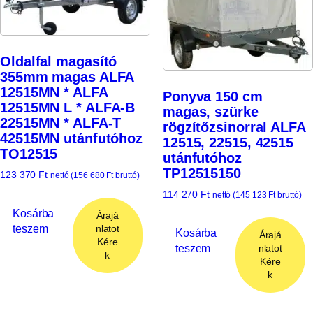
Oldalfal magasító
355mm magas ALFA
12515MN * ALFA
Ponyva 150 cm
12515MN L * ALFA-B
magas, szürke
22515MN * ALFA-T
rögzítőzsinorral ALFA
42515MN utánfutóhoz
12515, 22515, 42515
TO12515
utánfutóhoz
TP12515150
123 370
Ft
nettó (
156 680
Ft
bruttó)
114 270
Ft
nettó (
145 123
Ft
bruttó)
Kosárba
Árajá
teszem
nlatot
Kosárba
Árajá
Kére
teszem
nlatot
k
Kére
k