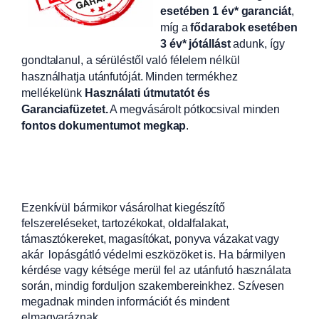
esetében 1 év* garanciát
,
míg a
fődarabok esetében
3 év* jótállást
adunk, így
gondtalanul, a sérüléstől való félelem nélkül
használhatja utánfutóját. Minden termékhez
mellékelünk
Használati útmutatót és
Garanciafüzetet.
A
megvásárolt pótkocsival minden
fontos dokumentumot megkap
.
Ezenkívül bármikor vásárolhat kiegészítő
felszereléseket, tartozékokat, oldalfalakat,
támasztókereket, magasítókat, ponyva vázakat vagy
akár lopásgátló védelmi eszközöket is. Ha bármilyen
kérdése vagy kétsége merül fel az utánfutó használata
során, mindig forduljon szakembereinkhez. Szívesen
megadnak minden információt és mindent
elmagyaráznak.