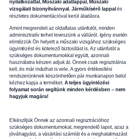
nyilatkozattal, Műszaki adatlappal, Műszaki
vizsgálati bizonyítvánnyal
,
Járműkísérő lappal
és
részletes dokumentációval kerül átadásra.
Amint megrendeli az oldalfalas utánfutót, minden
adminisztratív terhet leveszünk a válláról. Igény esetén
elintézzük Ön helyett a műszaki vizsgához szükséges
ügyintézést és kötelező biztosítást is. Az utánfutót a
szükséges dokumentumokkal együtt, azonnali
használatra készen adjuk át. Önnek csak regisztrálnia
kell, és már indulhat is vele. A gyors értékesítési
rendszerünknek köszönhetően pár munkanapon belül
kézhez kapja a terméket.
A teljes ügyintézési
folyamat során segítünk minden kérdésben – nem
hagyjuk magára!
Elkészítjük Önnek az azonnali regisztrációhoz
szükséges dokumentumokat, megrendelő lapot, azaz a
jóváhagyást, a vásárlási számlát és a meghatalmazást