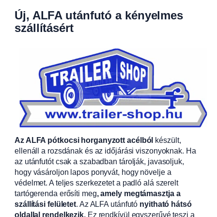
Új, ALFA utánfutó a kényelmes
szállításért
Az ALFA pótkocsi horganyzott acélból
készült,
ellenáll a rozsdának és az időjárási viszonyoknak. Ha
az utánfutót csak a szabadban tárolják, javasoljuk,
hogy vásároljon lapos ponyvát, hogy növelje a
védelmet. A teljes szerkezetet a padló alá szerelt
tartógerenda erősíti meg
, amely megtámasztja a
szállítási felületet
. Az ALFA utánfutó
nyitható hátsó
oldallal rendelkezik.
Ez rendkívül egyszerűvé teszi a