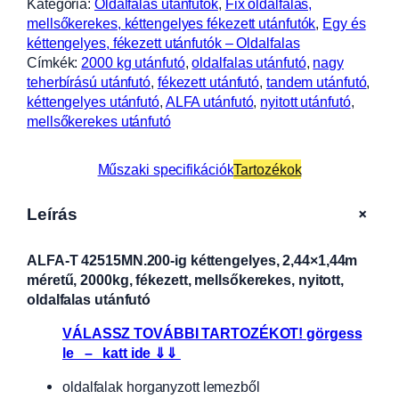
Kategória:
Oldalfalas utánfutók
, 
Fix oldalfalas,
mellsőkerekes, kéttengelyes fékezett utánfutók
, 
Egy és
kéttengelyes, fékezett utánfutók – Oldalfalas
Címkék:
2000 kg utánfutó
, 
oldalfalas utánfutó
, 
nagy
teherbírású utánfutó
, 
fékezett utánfutó
, 
tandem utánfutó
, 
kéttengelyes utánfutó
, 
ALFA utánfutó
, 
nyitott utánfutó
, 
mellsőkerekes utánfutó
Műszaki specifikációk
Tartozékok
+
Leírás
ALFA-T 42515MN.200-ig kéttengelyes, 2,44×1,44m
méretű, 2000kg, fékezett, mellsőkerekes, nyitott,
oldalfalas utánfutó
VÁLASSZ TOVÁBBI TARTOZÉKOT! görgess
le – katt ide ⇓⇓
oldalfalak horganyzott lemezből