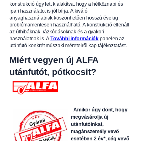
konstrukció úgy lett kialakítva, hogy a hétköznapi és
ipari használatot is jól bírja. A kiváló
anyaghasználatnak köszönhetően hosszú évekig
problémamentesen használható. A konstrukció ellenáll
az úthibáknak, rázkódásoknak és a gyakori
használatnak is. A
További információk
panelen az
utánfutó konkrét műszaki méreteiről kap tájékoztatást.
Miért vegyen új ALFA
utánfutót, pótkocsit?
Amikor úgy dönt, hogy
megvásárolja új
utánfutóinkat,
magánszemély vevő
esetében 2 év*, cég vevő