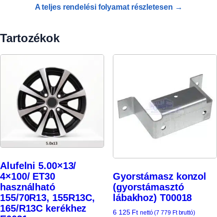
A teljes rendelési folyamat részletesen →
Tartozékok
Alufelni 5.00×13/
4×100/ ET30
Gyorstámasz konzol
használható
(gyorstámasztó
155/70R13, 155R13C,
lábakhoz) T00018
165/R13C kerékhez
6 125
Ft
nettó (
7 779
Ft
bruttó)