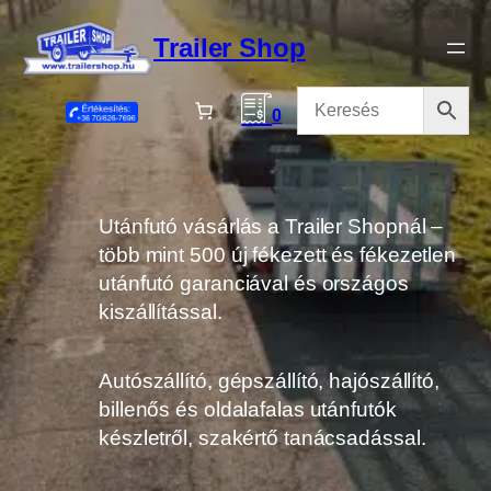
Ugrás
a
Trailer Shop
tartalomhoz
0
Utánfutó vásárlás a Trailer Shopnál –
több mint 500 új fékezett és fékezetlen
utánfutó garanciával és országos
kiszállítással.
Autószállító, gépszállító, hajószállító,
billenős és oldalafalas utánfutók
készletről, szakértő tanácsadással.