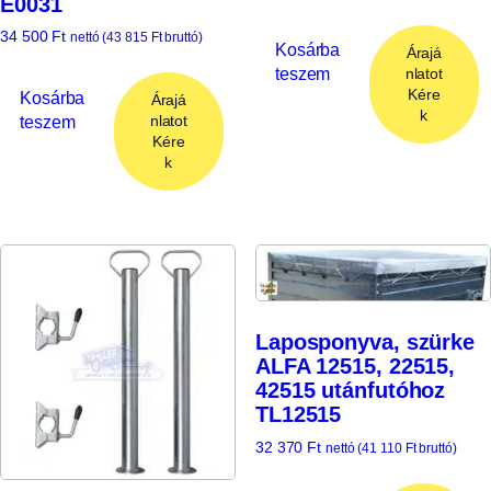
E0031
34 500
Ft
nettó (
43 815
Ft
bruttó)
Kosárba
Árajá
teszem
nlatot
Kére
Kosárba
Árajá
k
teszem
nlatot
Kére
k
Laposponyva, szürke
ALFA 12515, 22515,
42515 utánfutóhoz
TL12515
32 370
Ft
nettó (
41 110
Ft
bruttó)