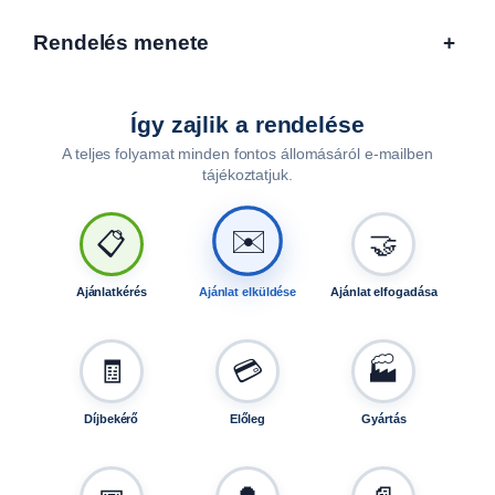
Rendelés menete
+
Így zajlik a rendelése
A teljes folyamat minden fontos állomásáról e-mailben
tájékoztatjuk.
🤝
📋
✉️
Ajánlatkérés
Ajánlat elküldése
Ajánlat elfogadása
🧾
💳
🏭
Díjbekérő
Előleg
Gyártás