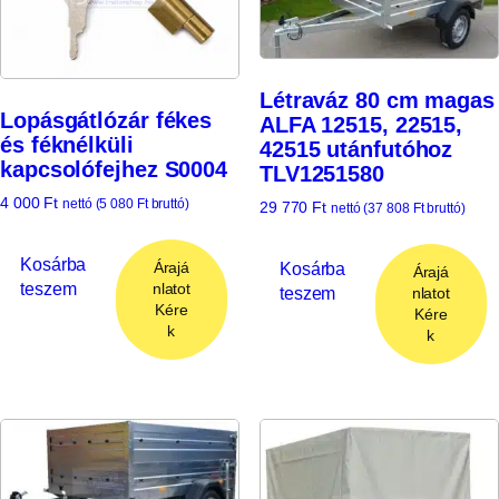
Létraváz 80 cm magas
Lopásgátlózár fékes
ALFA 12515, 22515,
és féknélküli
42515 utánfutóhoz
kapcsolófejhez S0004
TLV1251580
4 000
Ft
nettó (
5 080
Ft
bruttó)
29 770
Ft
nettó (
37 808
Ft
bruttó)
Kosárba
Árajá
Kosárba
Árajá
teszem
nlatot
teszem
nlatot
Kére
Kére
k
k