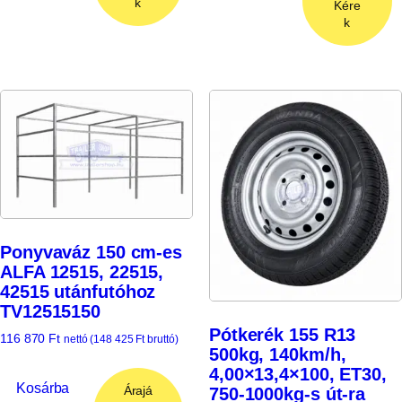
k
Kére
k
Ponyvaváz 150 cm-es
ALFA 12515, 22515,
42515 utánfutóhoz
TV12515150
Pótkerék 155 R13
116 870
Ft
nettó (
148 425
Ft
bruttó)
500kg, 140km/h,
4,00×13,4×100, ET30,
Kosárba
Árajá
750-1000kg-s út-ra