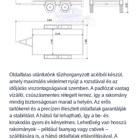
Oldalfalas utánfutónk tűzihorganyzott acélból készül,
amely maximális védelmet nyújt a rozsdával
és az
időjárás viszontagságaival szemben. A padlózat vastag
vízálló, csúszásm
entes rétegelt lemez, így a rakomány
mindig biztonságosan marad a helyén. Az erős
tartókeret és a precízen illes
ztett oldalfalak garantálják
a stabilitást. A
hátsó fal lehajtható, így a be- és
kirakodás gyors és kényelmes. Lehetőség van hosszú
rakományok – például faany
ag vagy csövek –
szállítására is, a hátsó oldalfalak eltávolításával. A