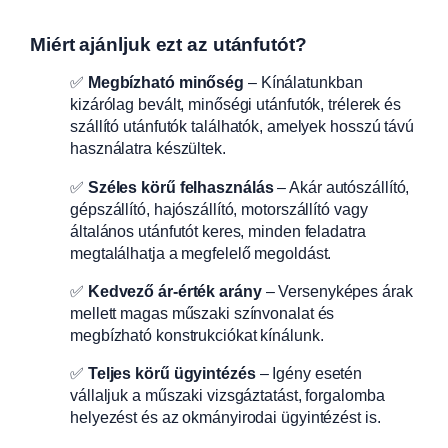
Miért ajánljuk ezt az utánfutót?
✅
Megbízható minőség
– Kínálatunkban
kizárólag bevált, minőségi utánfutók, trélerek és
szállító utánfutók találhatók, amelyek hosszú távú
használatra készültek.
✅
Széles körű felhasználás
– Akár autószállító,
gépszállító, hajószállító, motorszállító vagy
általános utánfutót keres, minden feladatra
megtalálhatja a megfelelő megoldást.
✅
Kedvező ár-érték arány
– Versenyképes árak
mellett magas műszaki színvonalat és
megbízható konstrukciókat kínálunk.
✅
Teljes körű ügyintézés
– Igény esetén
vállaljuk a műszaki vizsgáztatást, forgalomba
helyezést és az okmányirodai ügyintézést is.