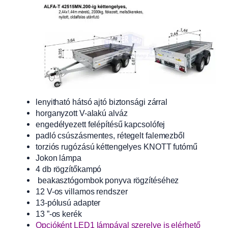
lenyitható hátsó ajtó biztonsági zárral
horganyzott V-alakú alváz
engedélyezett felépítésű kapcsolófej
padló csúszásmentes, rétegelt falemezből
torziós rugózású kéttengelyes KNOTT futómű
Jokon lámpa
4 db rögzítőkampó
beakasztógombok ponyva rögzítéséhez
12 V-os villamos rendszer
13-pólusú adapter
13 ”-os kerék
Opcióként LED1 lámpával szerelve is elérhető