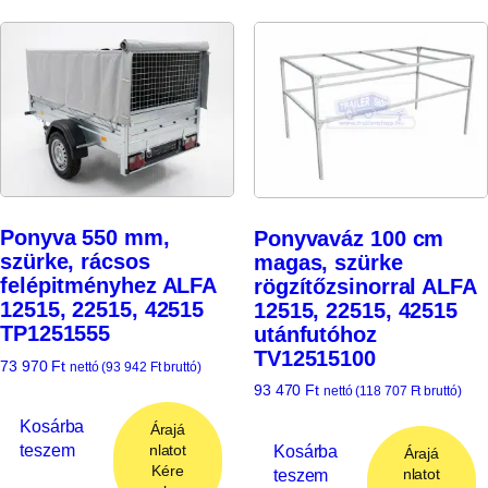
Ponyva 550 mm,
Ponyvaváz 100 cm
szürke, rácsos
magas, szürke
felépitményhez ALFA
rögzítőzsinorral ALFA
12515, 22515, 42515
12515, 22515, 42515
TP1251555
utánfutóhoz
TV12515100
73 970
Ft
nettó (
93 942
Ft
bruttó)
93 470
Ft
nettó (
118 707
Ft
bruttó)
Kosárba
Árajá
teszem
nlatot
Kosárba
Árajá
Kére
teszem
nlatot