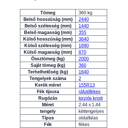
Tömeg
360 kg
Attribútumok
Érték
Belső hosszúság (mm)
2440
Belső szélesség (mm)
1440
Belső magasság (mm)
355
Külső hosszúság (mm)
3640
Külső szélesség (mm)
1890
Külső magasság (mm)
870
Össztömeg (kg)
2000
Saját tömeg (kg)
360
Terhelhetőség (kg)
1640
Tengelyek száma
2
Kerék méret
155R13
Fék típusa
ráfutófékes
Rugózás
torziós knott
Méret
2.44 x 1.44
tengely
kéttengelyes
Típus
oldalfalas
Fék
fékes