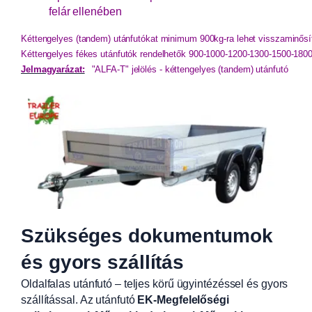
felár ellenében
Kéttengelyes (tandem) utánfutókat minimum 900kg-ra lehet visszaminősít
Kéttengelyes fékes utánfutók rendelhetők 900-1000-1200-1300-1500-18
Jelmagyarázat:
"ALFA-T" jelölés - kéttengelyes (tandem) utánfutó
Szükséges dokumentumok
és gyors szállítás
Oldalfalas utánfutó – teljes körű ügyintézéssel és gyors
szállítással. Az utánfutó
EK-Megfelelőségi