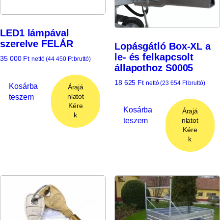
LED1 lámpával
szerelve FELÁR
Lopásgátló Box-XL a
le- és felkapcsolt
35 000
Ft
nettó (
44 450
Ft
bruttó)
állapothoz S0005
18 625
Ft
nettó (
23 654
Ft
bruttó)
Kosárba
Árajá
teszem
nlatot
Kére
Kosárba
Árajá
k
teszem
nlatot
Kére
k