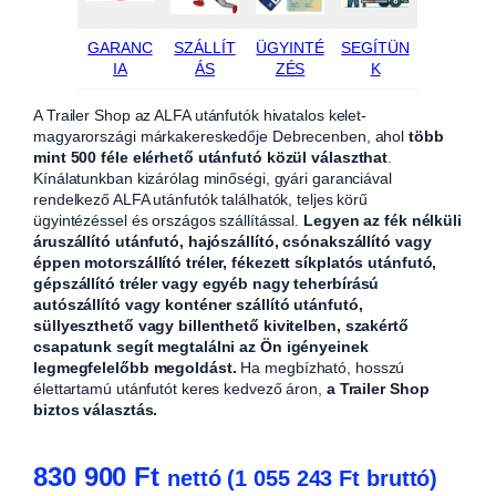
GARANC
SZÁLLÍT
ÜGYINTÉ
SEGÍTÜN
IA
ÁS
ZÉS
K
A Trailer Shop az ALFA utánfutók hivatalos kelet-
magyarországi márkakereskedője Debrecenben, ahol
több
mint 500 féle elérhető utánfutó közül választhat
.
Kínálatunkban kizárólag minőségi, gyári garanciával
rendelkező ALFA utánfutók találhatók, teljes körű
ügyintézéssel és országos szállítással.
Legyen az fék nélküli
áruszállító utánfutó, hajószállító, csónakszállító vagy
éppen motorszállító tréler, fékezett síkplatós utánfutó,
gépszállító tréler vagy egyéb nagy teherbírású
autószállító vagy konténer szállító utánfutó,
süllyeszthető vagy billenthető kivitelben, szakértő
csapatunk segít megtalálni az Ön igényeinek
legmegfelelőbb megoldást.
Ha megbízható, hosszú
élettartamú utánfutót keres kedvező áron,
a Trailer Shop
biztos választás.
830 900
Ft
nettó (
1 055 243
Ft
bruttó)