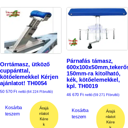
Párnafás támasz,
Orrtámasz, ütköző
600x100x50mm,tekerő
cuppánttal,
150mm-ra kitolható,
kötőelemekkel Kérjen
kék, kötőelemekkel,
ajánlatot! TH0054
kpl. TH0019
50 570
Ft
nettó (
64 224
Ft
bruttó)
46 670
Ft
nettó (
59 271
Ft
bruttó)
Kosárba
Árajá
Kosárba
Árajá
teszem
nlatot
teszem
nlatot
Kére
Kére
k
k