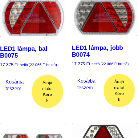
LED1 lámpa, jobb
LED1 lámpa, bal
B0074
B0075
17 375
Ft
nettó (
22 066
Ft
bruttó)
17 375
Ft
nettó (
22 066
Ft
bruttó)
Kosárba
Kosárba
Árajá
Árajá
teszem
nlatot
teszem
nlatot
Kére
Kére
k
k