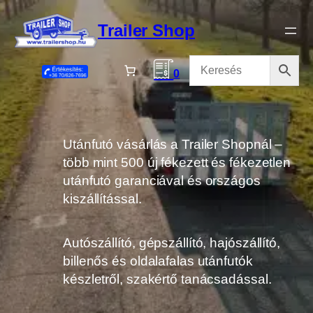
Ugrás
a
Trailer Shop
tartalomhoz
0
Utánfutó vásárlás a Trailer Shopnál –
több mint 500 új fékezett és fékezetlen
utánfutó garanciával és országos
kiszállítással.
Autószállító, gépszállító, hajószállító,
billenős és oldalafalas utánfutók
készletről, szakértő tanácsadással.