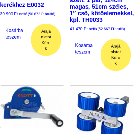
kerékhez E0032
magas, 51cm széles,
1″ cső, kötőelemekkel,
39 900
Ft
nettó (
50 673
Ft
bruttó)
kpl. TH0033
41 470
Ft
nettó (
52 667
Ft
bruttó)
Kosárba
Árajá
teszem
nlatot
Kére
Kosárba
Árajá
k
teszem
nlatot
Kére
k