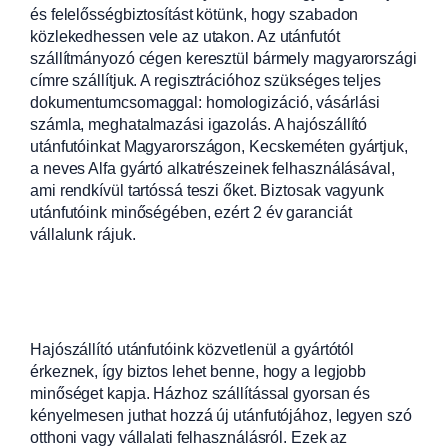
és felelősségbiztosítást kötünk, hogy szabadon
közlekedhessen vele az utakon. Az utánfutót
szállítmányozó cégen keresztül bármely magyarországi
címre szállítjuk. A regisztrációhoz szükséges teljes
dokumentumcsomaggal: homologizáció, vásárlási
számla, meghatalmazási igazolás. A hajószállító
utánfutóinkat Magyarországon, Kecskeméten gyártjuk,
a neves Alfa gyártó alkatrészeinek felhasználásával,
ami rendkívül tartóssá teszi őket. Biztosak vagyunk
utánfutóink minőségében, ezért 2 év garanciát
vállalunk rájuk.
Hajószállító utánfutóink közvetlenül a gyártótól
érkeznek, így biztos lehet benne, hogy a legjobb
minőséget kapja. Házhoz szállítással gyorsan és
kényelmesen juthat hozzá új utánfutójához, legyen szó
otthoni vagy vállalati felhasználásról. Ezek az