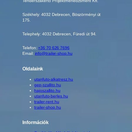
Tenderszakértő Projektmenedzsment Kft.
Székhely: 4032 Debrecen, Böszörményi út
175.
Telephely: 4032 Debrecen, Füredi út 94.
Telefon:
+36 70 626 7696
Email:
info@trailer-shop.hu
Oldalaink
utanfuto-alkatresz.hu
gep-szallito.hu
hajoszallito.hu
utanfuto-berles.hu
trailer-rent.hu
trailer-shop.hu
Információk