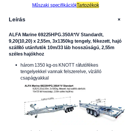
Műszaki specifikációk
Tartozékok
+
Leírás
ALFA Marine 69225HPG.350A*/V Standardt,
9,20(10,20) x 2,55m, 3x1350kg tengely, fékezett, hajó
szállító utánfutók 10m/33 láb hosszúságú, 2,55m
széles hajókhoz
három 1350 kg-os KNOTT ráfutófékes
tengelyekkel vannak felszerelve, vízálló
csapágyakkal