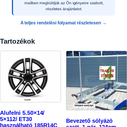
a vevői adatokat, és rendelését rögzítjük
rendszerünkben.
A teljes rendelési folyamat részletesen →
Tartozékok
Alufelni 5.50×14/
5×112/ ET30
Bevezető sólyázó
használható 185R14C
szett, 1 pár, 124cm