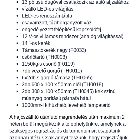
13 pólusú dugóval csatlakozik az autó aljzatához
vízálló LED-es világítás
LED-es rendszámtábla
csavarozott, tűzihorganyzott váz
engedélyezett felépítésű kapcsolófej
12 V-os villamos rendszer (analóg világítással)
14 ”-os kerék
Támasztókerék nagy (F0033)
csörlőtartó (TH0003)
1150kg-s csörlő (F0119)
7db vezető görgő (TH0011)
6x2db-s görgő támasz (TH0065)
2db 600 x 100 x 50mm elől (TH0018)
2db 300 x 100 x 50mm (TH0045) kék színű
műanyag borítású párnafa hátul
1000mm-l kihúzható,levehető lámpatartó
A hajószállító utánfutó megrendelés után maximu
m 2
héten belül megérkezik a telephelyünkre, amelynek a
szükséges regisztrációs dokumentumait csapatunk
azonnal intézi. Csak annyit teszünk, hogy regisztráljuk