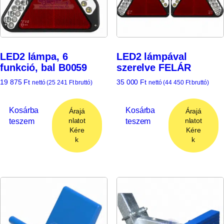
LED2 lámpa, 6
LED2 lámpával
funkció, bal B0059
szerelve FELÁR
19 875
Ft
35 000
Ft
nettó (
25 241
Ft
bruttó)
nettó (
44 450
Ft
bruttó)
Kosárba
Kosárba
Árajá
Árajá
teszem
teszem
nlatot
nlatot
Kére
Kére
k
k