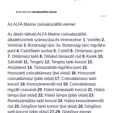
Az ALFA Marine csónakszállító elemei:
Az ábrán látható ALFA Marine csónakszállító
alkatrészeinek számozása és elnevezése:
1
. Vonófej
2.
Vonórúd
3.
Biztonsági lánc 3a. Biztonsági lánc rögzítési
pont
4.
Csörlőtartó oszlop
5.
Csörlő
6.
Orrtámasz gumi
7.
Orrtámasz tartó
8.
Oldalsó támasztó rúd
9.
Kerék
10.
Sárvédő
11.
Tengely
12.
Tengely tartó konzol
13.
Alvázkeret
14.
Támasztóláb rögzítési pont
15.
Hosszanti csónaktámasz (bal oldal)
16.
Hosszanti
csónaktámasz (jobb oldal)
17.
Csónaktámasz tartó
konzol
18.
Keresztmerevítő rúd
19.
Csónaktámasz
rögzítő csavarok
20.
Hátsó lámpatartó konzol
21
. Hátsó
lámpa (bal oldal)
22.
Hátsó lámpa (jobb oldal)
23.
Rendszámtábla tartó konzol
24
. Hátsó keresztmerevítő
rúd
25.
Görgősor tartó konzol (bal oldal)
26.
Görgősor
tartó konzol (jobb oldal)
27-29.
Görgősor elemei