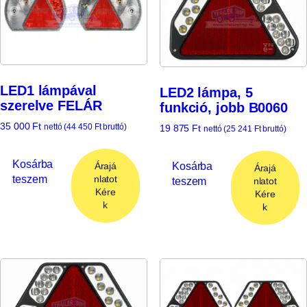
LED1 lámpával
LED2 lámpa, 5
szerelve FELÁR
funkció, jobb B0060
35 000
Ft
nettó (
44 450
Ft
bruttó)
19 875
Ft
nettó (
25 241
Ft
bruttó)
Kosárba
Kosárba
Árajá
Árajá
teszem
nlatot
teszem
nlatot
Kére
Kére
k
k