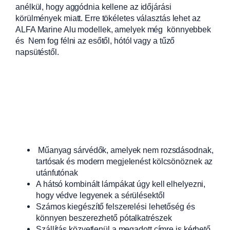
anélkül, hogy aggódnia kellene az időjárási
körülmények miatt. Erre tökéletes választás lehet az
ALFA Marine Alu modellek, amelyek még könnyebbek
és Nem fog félni az esőtől, hótól vagy a tűző
napsütéstől.
Műanyag sárvédők, amelyek nem rozsdásodnak,
tartósak és modern megjelenést kölcsönöznek az
utánfutónak
A hátsó kombinált lámpákat úgy kell elhelyezni,
hogy védve legyenek a sérülésektől
Számos kiegészítő felszerelési lehetőség és
könnyen beszerezhető pótalkatrészek
Szállítás közvetlenül a megadott címre is kérhető,