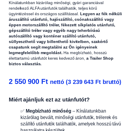
Kínálatunkban kizárólag minőségi, gyári garanciával
rendelkező ALFA utánfutók találhatók, teljes körű
ügyintézéssel és országos szállítással.
Legyen az fék nélküli
áruszállító utánfutó, hajószállító, csónakszállító vagy
éppen motorszállító tréler, fékezett síkplatós utánfutó,
gépszállító tréler vagy egyéb nagy teherbírású
autószállító vagy konténer szállító utánfutó,
süllyeszthető vagy billenthető kivitelben, szakértő
csapatunk segít megtalálni az Ön igényeinek
legmegfelelőbb megoldást.
Ha megbízható, hosszú
élettartamú utánfutót keres kedvező áron,
a Trailer Shop
biztos választás.
2 550 900
Ft
nettó (
3 239 643
Ft
bruttó)
Miért ajánljuk ezt az utánfutót?
✅
Megbízható minőség
– Kínálatunkban
kizárólag bevált, minőségi utánfutók, trélerek és
szállító utánfutók találhatók, amelyek hosszú távú
használatra készültek.