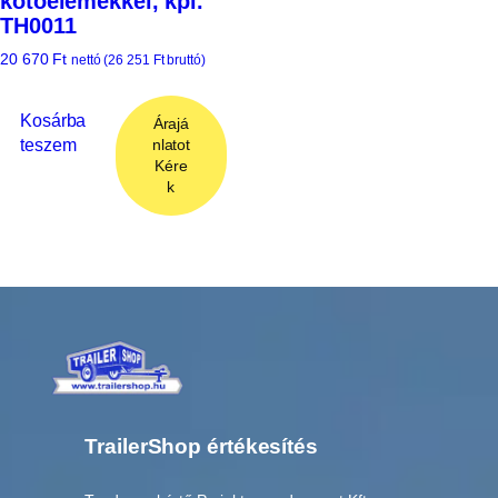
kötőelemekkel, kpl.
TH0011
20 670
Ft
nettó (
26 251
Ft
bruttó)
Kosárba
Árajá
teszem
nlatot
Kére
k
TrailerShop értékesítés