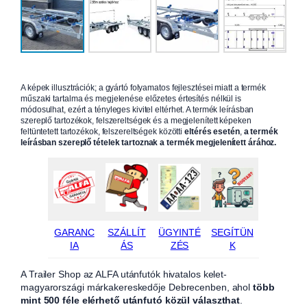
A képek illusztrációk; a gyártó folyamatos fejlesztései miatt a termék
műszaki tartalma és megjelenése előzetes értesítés nélkül is
módosulhat, ezért a tényleges kivitel eltérhet. A termék leírásban
szereplő tartozékok, felszereltségek és a megjelenített képeken
feltüntetett tartozékok, felszereltségek közötti
eltérés esetén
,
a termék
leírásban szereplő tételek tartoznak a termék megjelenített árához.
GARANC
SZÁLLÍT
ÜGYINTÉ
SEGÍTÜN
IA
ÁS
ZÉS
K
A Trailer Shop az ALFA utánfutók hivatalos kelet-
magyarországi márkakereskedője Debrecenben, ahol
több
mint 500 féle elérhető utánfutó közül választhat
.