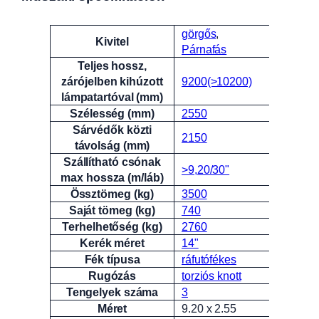
görgős
,
Attribútumok
Érték
Kivitel
Párnafás
Teljes hossz,
zárójelben kihúzott
9200(>10200)
lámpatartóval (mm)
Szélesség (mm)
2550
Sárvédők közti
2150
távolság (mm)
Szállítható csónak
>9,20/30"
max hossza (m/láb)
Össztömeg (kg)
3500
Saját tömeg (kg)
740
Terhelhetőség (kg)
2760
Kerék méret
14"
Fék típusa
ráfutófékes
Rugózás
torziós knott
Tengelyek száma
3
Méret
9.20 x 2.55