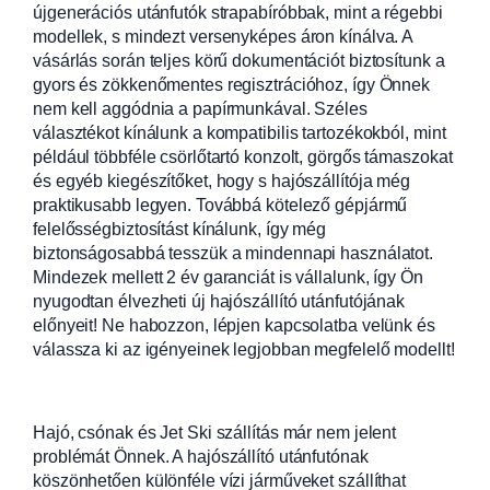
újgenerációs utánfutók strapabíróbbak, mint a régebbi
modellek, s mindezt versenyképes áron kínálva. A
vásárlás során teljes körű dokumentációt biztosítunk a
gyors és zökkenőmentes regisztrációhoz, így Önnek
nem kell aggódnia a papírmunkával. Széles
választékot kínálunk a kompatibilis tartozékokból, mint
például többféle csörlőtartó konzolt, görgős támaszokat
és egyéb kiegészítőket, hogy s hajószállítója még
praktikusabb legyen. Továbbá kötelező gépjármű
felelősségbiztosítást kínálunk, így még
biztonságosabbá tesszük a mindennapi használatot.
Mindezek mellett 2 év garanciát is vállalunk, így Ön
nyugodtan élvezheti új hajószállító utánfutójának
előnyeit! Ne habozzon, lépjen kapcsolatba velünk és
válassza ki az igényeinek legjobban megfelelő modellt!
Hajó, csónak és Jet Ski szállítás már nem jelent
problémát Önnek. A hajószállító utánfutónak
köszönhetően különféle vízi járműveket szállíthat