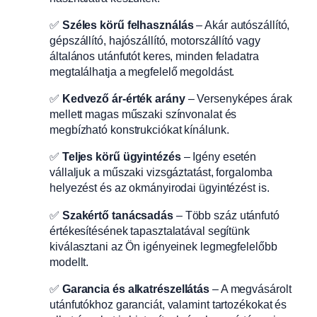
✅
Széles körű felhasználás
– Akár autószállító,
gépszállító, hajószállító, motorszállító vagy
általános utánfutót keres, minden feladatra
megtalálhatja a megfelelő megoldást.
✅
Kedvező ár-érték arány
– Versenyképes árak
mellett magas műszaki színvonalat és
megbízható konstrukciókat kínálunk.
✅
Teljes körű ügyintézés
– Igény esetén
vállaljuk a műszaki vizsgáztatást, forgalomba
helyezést és az okmányirodai ügyintézést is.
✅
Szakértő tanácsadás
– Több száz utánfutó
értékesítésének tapasztalatával segítünk
kiválasztani az Ön igényeinek legmegfelelőbb
modellt.
✅
Garancia és alkatrészellátás
– A megvásárolt
utánfutókhoz garanciát, valamint tartozékokat és