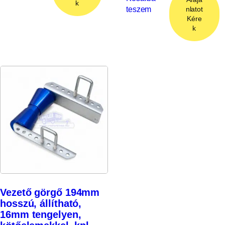
k
teszem
nlatot
Kére
k
Vezető görgő 194mm
hosszú, állítható,
16mm tengelyen,