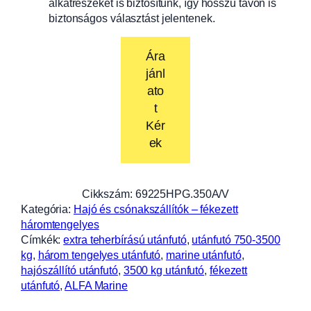
alkatrészeket is biztosítunk, így hosszú távon is
biztonságos választást jelentenek.
Ára
jánl
ato
t
Kér
ek
Cikkszám:
69225HPG.350A/V
Kategória:
Hajó és csónakszállítók – fékezett
háromtengelyes
Címkék:
extra teherbírású utánfutó
, 
utánfutó 750-3500
kg
, 
három tengelyes utánfutó
, 
marine utánfutó
, 
hajószállító utánfutó
, 
3500 kg utánfutó
, 
fékezett
utánfutó
, 
ALFA Marine