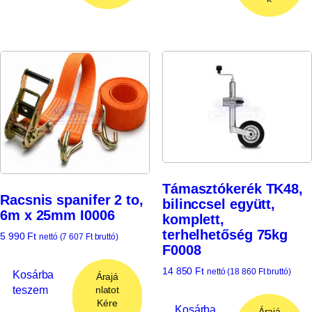
Támasztókerék TK48,
Racsnis spanifer 2 to,
bilinccsel együtt,
6m x 25mm I0006
komplett,
terhelhetőség 75kg
5 990
Ft
nettó (
7 607
Ft
bruttó)
F0008
14 850
Ft
nettó (
18 860
Ft
bruttó)
Kosárba
Árajá
teszem
nlatot
Kére
Kosárba
Árajá