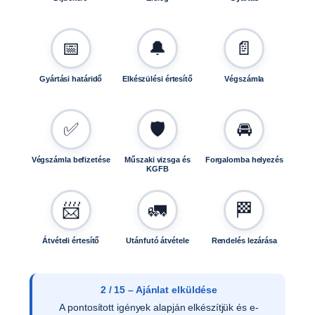
📅
🔔
📄
Gyártási határidő
Elkészülési értesítő
Végszámla
✅
🛡️
🚘
Végszámla befizetése
Műszaki vizsga és
Forgalomba helyezés
KGFB
📨
🚛
🏁
Átvételi értesítő
Utánfutó átvétele
Rendelés lezárása
3 / 15 – Ajánlat elfogadása
Az ajánlat írásos elfogadását követően ellenőrizzük