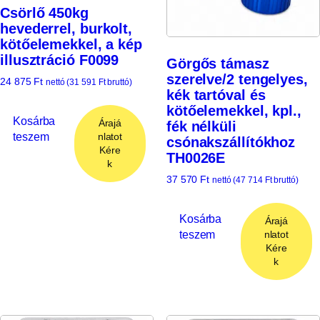
Csörlő 450kg
hevederrel, burkolt,
kötőelemekkel, a kép
illusztráció F0099
Görgős támasz
szerelve/2 tengelyes,
24 875
Ft
nettó (
31 591
Ft
bruttó)
kék tartóval és
kötőelemekkel, kpl.,
Kosárba
Árajá
fék nélküli
teszem
nlatot
csónakszállítókhoz
Kére
TH0026E
k
37 570
Ft
nettó (
47 714
Ft
bruttó)
Kosárba
Árajá
teszem
nlatot
Kére
k