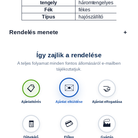
tengely
háromtengelyes
Fék
fékes
Típus
hajószállító
Rendelés menete
+
Így zajlik a rendelése
A teljes folyamat minden fontos állomásáról e-mailben
tájékoztatjuk.
🤝
✉️
📋
Ajánlatkérés
Ajánlat elküldése
Ajánlat elfogadása
🧾
💳
🏭
Díjbekérő
Előleg
Gyártás