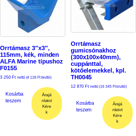
Orrtámasz
Orrtámasz 3″x3″,
gumicsónakhoz
115mm, kék, minden
(300x100x40mm),
ALFA Marine típushoz
cuppánttal,
F0155
kötőelemekkel, kpl.
TH0045
3 250
Ft
nettó (
4 128
Ft
bruttó)
12 870
Ft
nettó (
16 345
Ft
bruttó)
Kosárba
Árajá
teszem
nlatot
Kosárba
Árajá
Kére
teszem
nlatot
k
Kére
k