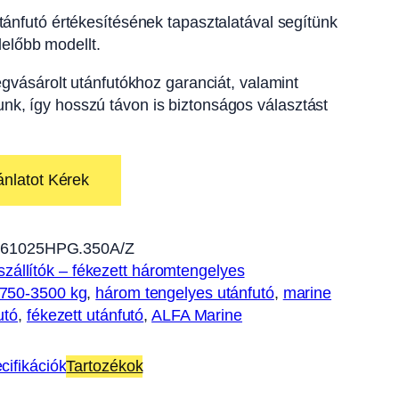
ánfutó értékesítésének tapasztalatával segítünk
előbb modellt.
gvásárolt utánfutókhoz garanciát, valamint
tunk, így hosszú távon is biztonságos választást
ánlatot Kérek
61025HPG.350A/Z
zállítók – fékezett háromtengelyes
 750-3500 kg
, 
három tengelyes utánfutó
, 
marine
utó
, 
fékezett utánfutó
, 
ALFA Marine
cifikációk
Tartozékok