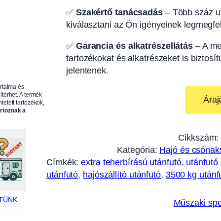
✅
Szakértő tanácsadás
– Több száz ut
kiválasztani az Ön igényeinek legmegfel
✅
Garancia és alkatrészellátás
– A me
tartozékokat és alkatrészeket is biztosí
jelentenek.
artalma és
ltérhet. A termék
Áraj
tetett tartozékok,
artoznak a
Cikkszám:
Kategória:
Hajó és csónaks
Címkék:
extra teherbírású utánfutó
, 
utánfutó
utánfutó
, 
hajószállító utánfutó
, 
3500 kg utánf
TÜNK
Műszaki spe