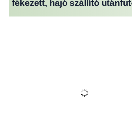
fékezett, hajó szállító után