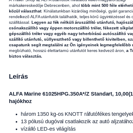
márkakereskedője Debrecenben, ahol
több mint 500 féle elérhet
közül választhat
. Kínálatunkban kizárólag minőségi, gyári garanci
rendelkező ALFA utánfutók találhatók, teljes körű ügyintézéssel és
szállítással.
Legyen az fék nélküli áruszállító utánfutó, hajószál
csónakszállító vagy éppen motorszállító tréler, fékezett síkpla
gépszállító tréler vagy egyéb nagy teherbírású autószállító v
szállító utánfutó, süllyeszthető vagy billenthető kivitelben, sz
csapatunk segít megtalálni az Ön igényeinek legmegfelelőbb
megbízható, hosszú élettartamú utánfutót keres kedvező áron,
a T
biztos választás.
Leírás
ALFA Marine 61025HPG.350A*/Z Standart, 10,00(11,
hajókhoz
három 1350 kg-os KNOTT ráfutófékes tengelyekk
13 pólusú dugóval csatlakozik az autó aljzatáho
vízálló LED-es világítás