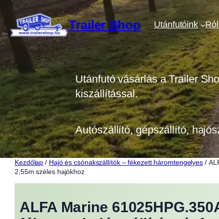
Ugrás
a
Trailer Shop
Utánfutóink
Ró
tartalomhoz
Utánfutó vásárlás a Trailer Sh
kiszállítással.
Autószállító, gépszállító, hajós
Kezdőlap
/
Hajó és csónakszállítók – fékezett háromtengelyes
/ ALF
2,55m széles hajókhoz
ALFA Marine 61025HPG.350A*/