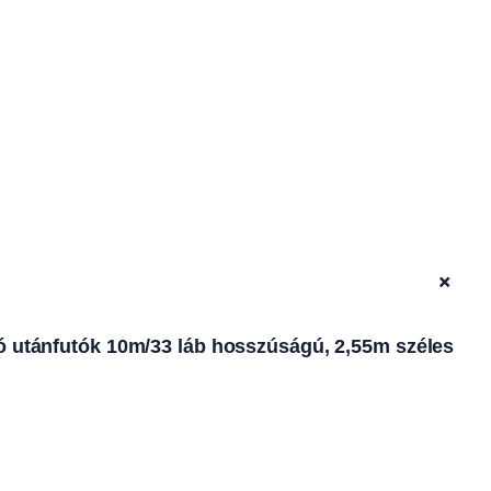
+
tó utánfutók 10m/33 láb hosszúságú, 2,55m széles