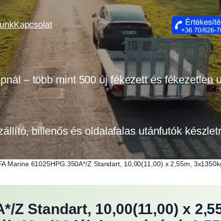
lunk
Kapcsolat
opnál – több mint 500 új fékezett és fékezetlen
zállító, billenős és oldalafalas utánfutók készle
A Marine 61025HPG.350A*/Z Standart, 10,00(11,00) x 2,55m, 3x1350kg t
Z Standart, 10,00(11,00) x 2,5