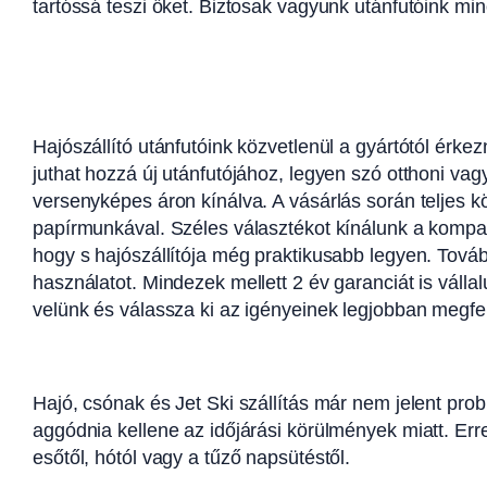
tartóssá teszi őket. Biztosak vagyunk utánfutóink min
Hajószállító utánfutóink közvetlenül a gyártótól érk
juthat hozzá új utánfutójához, legyen szó otthoni vag
versenyképes áron kínálva. A vásárlás során teljes 
papírmunkával. Széles választékot kínálunk a kompati
hogy s hajószállítója még praktikusabb legyen. Tová
használatot. Mindezek mellett 2 év garanciát is válla
velünk és válassza ki az igényeinek legjobban megfel
Hajó, csónak és Jet Ski szállítás már nem jelent prob
aggódnia kellene az időjárási körülmények miatt. E
esőtől, hótól vagy a tűző napsütéstől.