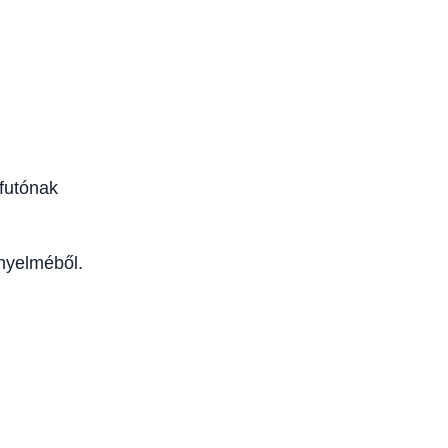
futónak
ényelméből.