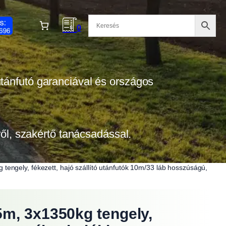
0
 utánfutó garanciával és országos
tről, szakértő tanácsadással.
engely, fékezett, hajó szállító utánfutók 10m/33 láb hosszúságú,
5m, 3x1350kg tengely,