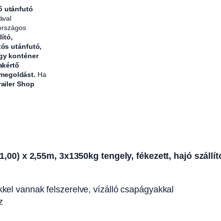
ő utánfutó
ával
 országos
lító,
tós utánfutó,
agy konténer
akértő
 megoldást.
Ha
railer Shop
00) x 2,55m, 3x1350kg tengely, fékezett, hajó szállí
el vannak felszerelve, vízálló csapágyakkal
z