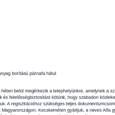
yag borítású párnafa hátul
 héten belül megérkezik a telephelyünkre, amelynek a s
juk és felelősségbiztosítást kötünk, hogy szabadon közle
juk. A regisztrációhoz szükséges teljes dokumentumcsom
at Magyarországon, Kecskeméten gyártjuk, a neves Alfa gy