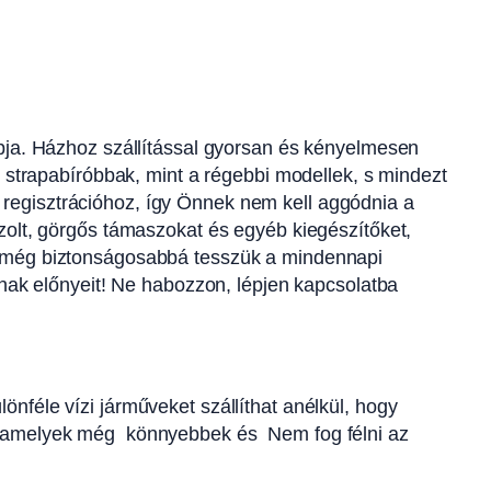
kapja. Házhoz szállítással gyorsan és kényelmesen
ók strapabíróbbak, mint a régebbi modellek, s mindezt
 regisztrációhoz, így Önnek nem kell aggódnia a
nzolt, görgős támaszokat és egyéb kiegészítőket,
gy még biztonságosabbá tesszük a mindennapi
jának előnyeit! Ne habozzon, lépjen kapcsolatba
önféle vízi járműveket szállíthat anélkül, hogy
ek, amelyek még könnyebbek és Nem fog félni az