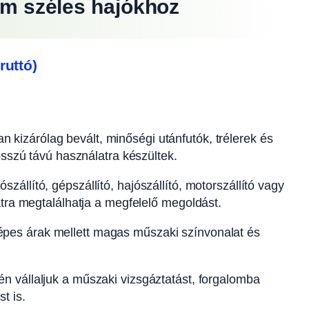
55m széles hajókhoz
ruttó)
n kizárólag bevált, minőségi utánfutók, trélerek és
osszú távú használatra készültek.
szállító, gépszállító, hajószállító, motorszállító vagy
atra megtalálhatja a megfelelő megoldást.
pes árak mellett magas műszaki színvonalat és
n vállaljuk a műszaki vizsgáztatást, forgalomba
t is.