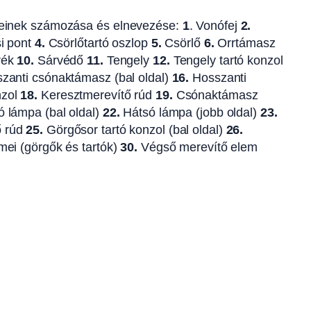
szeinek számozása és elnevezése:
1
. Vonófej
2.
si pont
4.
Csörlőtartó oszlop
5.
Csörlő
6.
Orrtámasz
rék
10.
Sárvédő
11.
Tengely
12.
Tengely tartó konzol
zanti csónaktámasz (bal oldal)
16.
Hosszanti
nzol
18.
Keresztmerevítő rúd
19.
Csónaktámasz
ó lámpa (bal oldal)
22.
Hátsó lámpa (jobb oldal)
23.
ő rúd
25.
Görgősor tartó konzol (bal oldal)
26.
ei (görgők és tartók)
30.
Végső merevítő elem