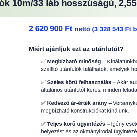
futók 10m/33 láb hosszúságú, 2,
2 620 900
Ft
nettó (
3 328 543
Ft
b
Miért ajánljuk ezt az utánfutót?
✅
Megbízható minőség
– Kínálatunkba
szállító utánfutók találhatók, amelyek h
✅
Széles körű felhasználás
– Akár autó
általános utánfutót keres, minden felad
✅
Kedvező ár-érték arány
– Versenyké
megbízható konstrukciókat kínálunk.
✅
Teljes körű ügyintézés
– Igény eseté
helyezést és az okmányirodai ügyintézés