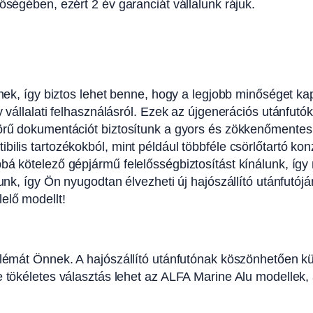
őségében, ezért 2 év garanciát vállalunk rájuk.
eznek, így biztos lehet benne, hogy a legjobb minőséget 
y vállalati felhasználásról. Ezek az újgenerációs utánfut
körű dokumentációt biztosítunk a gyors és zökkenőmentes
bilis tartozékokból, mint például többféle csörlőtartó ko
bbá kötelező gépjármű felelősségbiztosítást kínálunk, í
lunk, így Ön nyugodtan élvezheti új hajószállító utánfutó
elő modellt!
lémát Önnek. A hajószállító utánfutónak köszönhetően kül
rre tökéletes választás lehet az ALFA Marine Alu modell