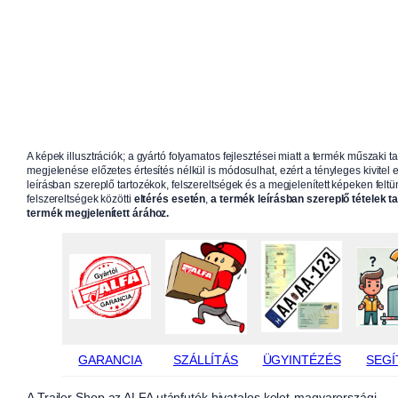
A képek illusztrációk; a gyártó folyamatos fejlesztései miatt a termék műszaki t
megjelenése előzetes értesítés nélkül is módosulhat, ezért a tényleges kivitel e
leírásban szereplő tartozékok, felszereltségek és a megjelenített képeken feltün
felszereltségek közötti
eltérés esetén
,
a termék leírásban szereplő tételek t
termék megjelenített árához.
GARANCIA
SZÁLLÍTÁS
ÜGYINTÉZÉS
SEGÍ
A Trailer Shop az ALFA utánfutók hivatalos kelet-magyarországi