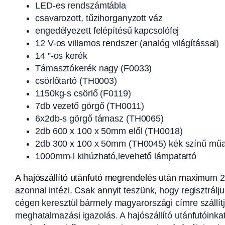
LED-es rendszámtábla
csavarozott, tűzihorganyzott váz
engedélyezett felépítésű kapcsolófej
12 V-os villamos rendszer (analóg világítással)
14 ”-os kerék
Támasztókerék nagy (F0033)
csörlőtartó (TH0003)
1150kg-s csörlő (F0119)
7db vezető görgő (TH0011)
6x2db-s görgő támasz (TH0065)
2db 600 x 100 x 50mm elől (TH0018)
2db 300 x 100 x 50mm (TH0045) kék színű műan
1000mm-l kihúzható,levehető lámpatartó
A hajószállító utánfutó megrendelés után maximu
m 2
azonnal intézi. Csak annyit teszünk, hogy regisztrál
cégen keresztül bármely magyarországi címre szállít
meghatalmazási igazolás. A hajószállító utánfutóink