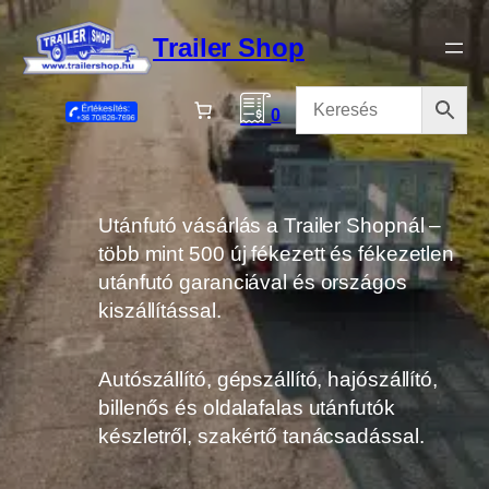
Ugrás
a
Trailer Shop
tartalomhoz
0
Utánfutó vásárlás a Trailer Shopnál –
több mint 500 új fékezett és fékezetlen
utánfutó garanciával és országos
kiszállítással.
Autószállító, gépszállító, hajószállító,
billenős és oldalafalas utánfutók
készletről, szakértő tanácsadással.