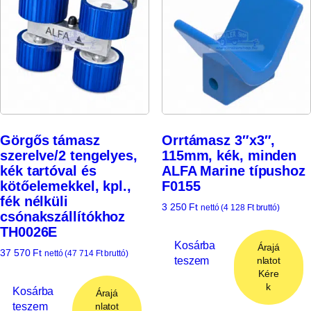
Görgős támasz
Orrtámasz 3″x3″,
szerelve/2 tengelyes,
115mm, kék, minden
kék tartóval és
ALFA Marine típushoz
kötőelemekkel, kpl.,
F0155
fék nélküli
3 250
Ft
nettó (
4 128
Ft
bruttó)
csónakszállítókhoz
TH0026E
Kosárba
Árajá
37 570
Ft
nettó (
47 714
Ft
bruttó)
teszem
nlatot
Kére
k
Kosárba
Árajá
teszem
nlatot