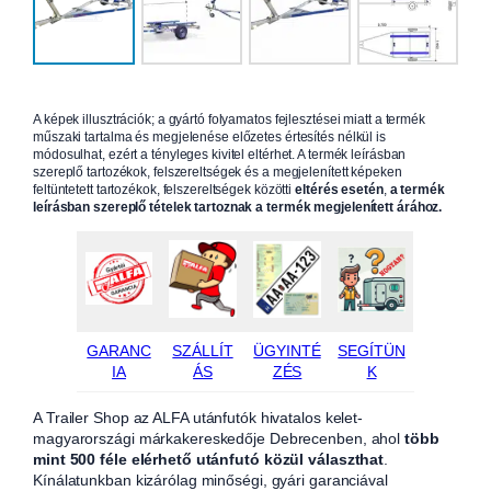
A képek illusztrációk; a gyártó folyamatos fejlesztései miatt a termék
műszaki tartalma és megjelenése előzetes értesítés nélkül is
módosulhat, ezért a tényleges kivitel eltérhet. A termék leírásban
szereplő tartozékok, felszereltségek és a megjelenített képeken
feltüntetett tartozékok, felszereltségek közötti
eltérés esetén
,
a termék
leírásban szereplő tételek tartoznak a termék megjelenített árához.
GARANC
SZÁLLÍT
ÜGYINTÉ
SEGÍTÜN
IA
ÁS
ZÉS
K
A Trailer Shop az ALFA utánfutók hivatalos kelet-
magyarországi márkakereskedője Debrecenben, ahol
több
mint 500 féle elérhető utánfutó közül választhat
.
Kínálatunkban kizárólag minőségi, gyári garanciával