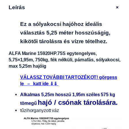
+
Leírás
Ez a sólyakocsi hajóhoz ideális
választás 5,25 méter hosszúságig,
kikötői tárolásra és vízre tételhez.
ALFA Marine 15920HP.75S egytengelyes,
5,75×1,95m, 750kg, fék nélküli, párnafás, sólyakocsi,
max 5,25m hajóig
VÁLASSZ TOVÁBBI TARTOZÉKOT! görgess
le – katt ide ⇓⇓
Alkalmas 5,25m hosszú 1,95m széles 575 kg
hajó / csónak tárolására.
tömegű
tűzihorganyzott váz