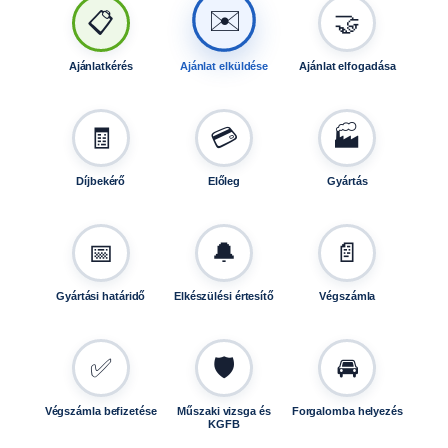
🤝
📋
✉️
Ajánlatkérés
Ajánlat elküldése
Ajánlat elfogadása
🧾
💳
🏭
Díjbekérő
Előleg
Gyártás
📅
🔔
📄
Gyártási határidő
Elkészülési értesítő
Végszámla
✅
🛡️
🚘
Végszámla befizetése
Műszaki vizsga és
Forgalomba helyezés
KGFB