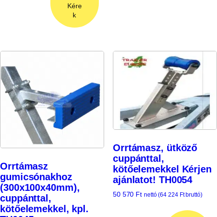
Kére
k
Orrtámasz, ütköző
cuppánttal,
Orrtámasz
kötőelemekkel Kérjen
gumicsónakhoz
ajánlatot! TH0054
(300x100x40mm),
50 570
Ft
nettó (
64 224
Ft
bruttó)
cuppánttal,
kötőelemekkel, kpl.