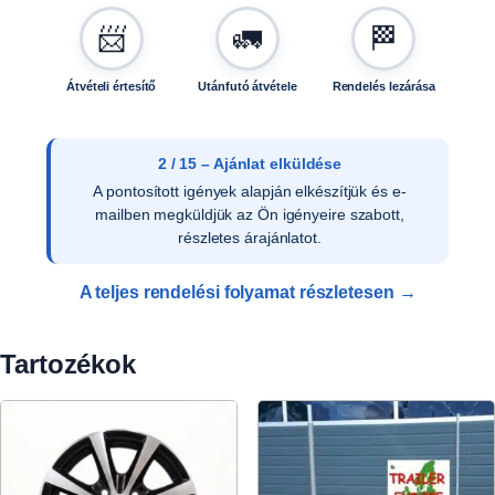
📨
🚛
🏁
Átvételi értesítő
Utánfutó átvétele
Rendelés lezárása
3 / 15 – Ajánlat elfogadása
Az ajánlat írásos elfogadását követően ellenőrizzük
a vevői adatokat, és rendelését rögzítjük
rendszerünkben.
A teljes rendelési folyamat részletesen →
Tartozékok