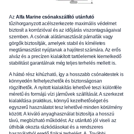
Az
Alfa Marine csónakszállító utánfutó
tűzihorganyzott acélszerkezete maximális védelmet
biztosít a korrózióval és az időjárás viszontagságaival
szemben. A csónak alátámasztását párnafák vagy
görgők biztosítják, amelyek stabil és kíméletes
megtámasztást nyújtanak a hajótest számára. Az erős
alváz és a precízen kialakított tartóelemek kiemelkedő
stabilitást garantálnak még teljes terhelés mellett is.
A hátsó rész kihúzható, így a hosszabb csónaktestek is
könnyedén felhelyezhetők és biztonságosan
rögzíthetők. A nyitott kialakítás lehetővé teszi különféle
méretű és formájú vízi járművek szállítását. A szerkezet
kialakítása praktikus, könnyű kezelhetőséget és
egyszerű használatot tesz lehetővé minden körülmény
között. A kiváló anyaghasználat biztosítja a hosszú
távú, megbízható működést. Az utánfutó jól viseli az
úthibák okozta rázkódásokat és a rendszeres
használatból eredő fizikai terhelést. A „További