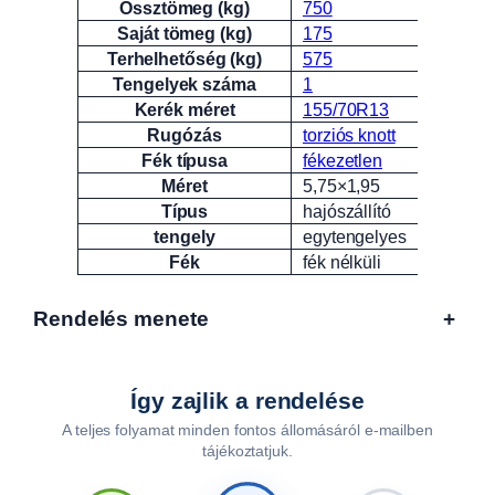
Össztömeg (kg)
750
Saját tömeg (kg)
175
Terhelhetőség (kg)
575
Tengelyek száma
1
Kerék méret
155/70R13
Rugózás
torziós knott
Fék típusa
fékezetlen
Méret
5,75×1,95
Típus
hajószállító
tengely
egytengelyes
Fék
fék nélküli
Rendelés menete
+
Így zajlik a rendelése
A teljes folyamat minden fontos állomásáról e-mailben
tájékoztatjuk.