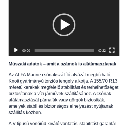
00:00
00:22
Műszaki adatok – amit a számok is alátámasztanak
Az ALFA Marine csónakszállító alvázát megbízható,
Knott gyártmányú torziós tengely alkotja. A 155/70 R13
méretű kerekek megfelelő stabilitást és terhelhetőséget
biztosítanak a vízi járművek szállításához. A csónak
alátámasztását párnafák vagy görgők biztosítják,
amelyek stabil és biztonságos elhelyezést nyújtanak
szállítás közben.
A V-típusú vonórúd kiváló vontatási stabilitást garantál