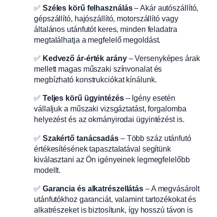
✅
Széles körű felhasználás
– Akár autószállító,
gépszállító, hajószállító, motorszállító vagy
általános utánfutót keres, minden feladatra
megtalálhatja a megfelelő megoldást.
✅
Kedvező ár-érték arány
– Versenyképes árak
mellett magas műszaki színvonalat és
megbízható konstrukciókat kínálunk.
✅
Teljes körű ügyintézés
– Igény esetén
vállaljuk a műszaki vizsgáztatást, forgalomba
helyezést és az okmányirodai ügyintézést is.
✅
Szakértő tanácsadás
– Több száz utánfutó
értékesítésének tapasztalatával segítünk
kiválasztani az Ön igényeinek legmegfelelőbb
modellt.
✅
Garancia és alkatrészellátás
– A megvásárolt
utánfutókhoz garanciát, valamint tartozékokat és
alkatrészeket is biztosítunk, így hosszú távon is