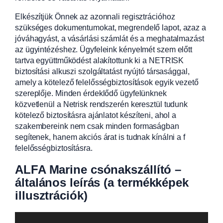
Elkészítjük Önnek az azonnali regisztrációhoz
szükséges dokumentumokat, megrendelő lapot, azaz a
jóváhagyást, a vásárlási számlát és a meghatalmazást
az ügyintézéshez. Ügyfeleink kényelmét szem előtt
tartva együttműködést alakítottunk ki a NETRISK
biztosítási alkuszi szolgáltatást nyújtó társasággal,
amely a kötelező felelősségbiztosítások egyik vezető
szereplője. Minden érdeklődő ügyfelünknek
közvetlenül a Netrisk rendszerén keresztül tudunk
kötelező biztosításra ajánlatot készíteni, ahol a
szakembereink nem csak minden formaságban
segítenek, hanem akciós árat is tudnak kínálni a f
felelősségbiztosításra.
ALFA Marine csónakszállító –
általános leírás
(a termékképek
illusztrációk)
Videólejátszó