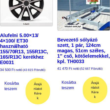
Alufelni 5.00×13/
Bevezető sólyázó
4×100/ ET30
szett, 1 pár, 124cm
használható
magas, 51cm széles,
155/70R13, 155R13C,
1″ cső, kötőelemekkel,
165/R13C kerékhez
kpl. TH0033
E0031
41 470
Ft
nettó (
52 667
Ft
bruttó)
34 500
Ft
nettó (
43 815
Ft
bruttó)
Kosárba
Árajá
Kosárba
Árajá
teszem
nlatot
teszem
nlatot
Kére
Kére
k
k