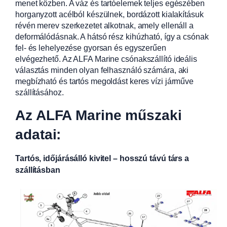
menet közben. A váz és tartóelemek teljes egészében
horganyzott acélból készülnek, bordázott kialakításuk
révén merev szerkezetet alkotnak, amely ellenáll a
deformálódásnak. A hátsó rész kihúzható, így a csónak
fel- és lehelyezése gyorsan és egyszerűen
elvégezhető. Az ALFA Marine csónakszállító ideális
választás minden olyan felhasználó számára, aki
megbízható és tartós megoldást keres vízi járműve
szállításához.
Az ALFA Marine műszaki
adatai:
Tartós, időjárásálló kivitel – hosszú távú társ a
szállításban