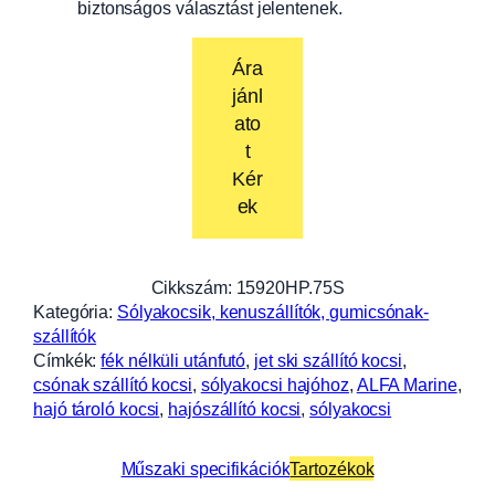
biztonságos választást jelentenek.
Ára
jánl
ato
t
Kér
ek
Cikkszám:
15920HP.75S
Kategória:
Sólyakocsik, kenuszállítók, gumicsónak-
szállítók
Címkék:
fék nélküli utánfutó
, 
jet ski szállító kocsi
, 
csónak szállító kocsi
, 
sólyakocsi hajóhoz
, 
ALFA Marine
, 
hajó tároló kocsi
, 
hajószállító kocsi
, 
sólyakocsi
Műszaki specifikációk
Tartozékok