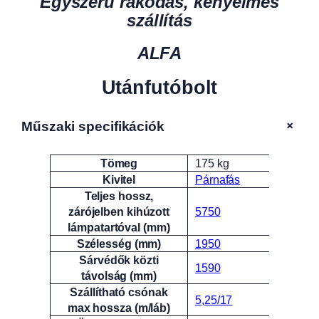
Egyszerű rakodás, kényelmes
szállítás
ALFA
Utánfutóbolt
+
Műszaki specifikációk
Tömeg
175 kg
Attribútumok
Érték
Kivitel
Párnafás
Teljes hossz,
zárójelben kihúzott
5750
lámpatartóval (mm)
Szélesség (mm)
1950
Sárvédők közti
1590
távolság (mm)
Szállítható csónak
5,25/17
max hossza (m/láb)