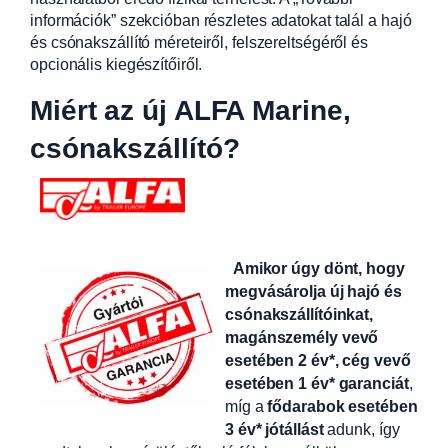
információk” szekcióban részletes adatokat talál a hajó
és csónakszállító méreteiről, felszereltségéről és
opcionális kiegészítőiről.
Miért az új ALFA Marine,
csónakszállító?
Amikor úgy dönt, hogy
megvásárolja új hajó és
csónakszállítóinkat,
magánszemély vevő
esetében 2 év*, cég vevő
esetében 1 év* garanciát
,
míg a
fődarabok esetében
3 év* jótállást
adunk, így