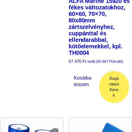
ALFA Marine 15920 és
fékes változatokhoz,
60×60, 70×70,
80x80mm
zártszelvényhez,
cuppánttal és
ellendarabbal,
kötőelemekkel, kpl.
TH0004
67 470
Ft
nettó (
85 687
Ft
bruttó)
Kosárba
Árajá
teszem
nlatot
Kére
k