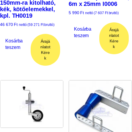
150mm-ra kitolható,
6m x 25mm I0006
kék, kötőelemekkel,
5 990
Ft
nettó (
7 607
Ft
bruttó)
kpl. TH0019
46 670
Ft
nettó (
59 271
Ft
bruttó)
Kosárba
Árajá
teszem
nlatot
Kosárba
Kére
Árajá
k
teszem
nlatot
Kére
k