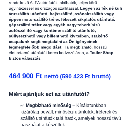
rendelkező ALFA utánfutók találhatók, teljes körű
ügyintézéssel és országos szállítással.
Legyen az fék nélküli
áruszállító utánfutó, hajószállító, csónakszállító vagy
éppen motorszállító tréler, fékezett síkplatós utánfutó,
gépszállító tréler vagy egyéb nagy teherbírású
autószállító vagy konténer szállító utánfutó,
süllyeszthető vagy billenthető kivitelben, szakértő
csapatunk segít megtalálni az Ön igényeinek
legmegfelelőbb megoldást.
Ha megbízható, hosszú
élettartamú utánfutót keres kedvező áron,
a Trailer Shop
biztos választás.
464 900
Ft
nettó (
590 423
Ft
bruttó)
Miért ajánljuk ezt az utánfutót?
✅
Megbízható minőség
– Kínálatunkban
kizárólag bevált, minőségi utánfutók, trélerek és
szállító utánfutók találhatók, amelyek hosszú távú
használatra készültek.