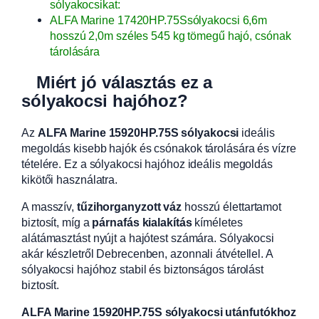
sólyakocsikat:
ALFA Marine 17420HP.75Ssólyakocsi 6,6m
hosszú 2,0m széles 545 kg tömegű hajó, csónak
tárolására
Miért jó választás ez a
sólyakocsi hajóhoz?
Az
ALFA Marine 15920HP.75S sólyakocsi
ideális
megoldás kisebb hajók és csónakok tárolására és vízre
tételére. Ez a sólyakocsi hajóhoz ideális megoldás
kikötői használatra.
A masszív,
tűzihorganyzott váz
hosszú élettartamot
biztosít, míg a
párnafás kialakítás
kíméletes
alátámasztást nyújt a hajótest számára. Sólyakocsi
akár készletről Debrecenben, azonnali átvétellel. A
sólyakocsi hajóhoz stabil és biztonságos tárolást
biztosít.
ALFA Marine 15920HP.75S sólyakocsi utánfutókhoz