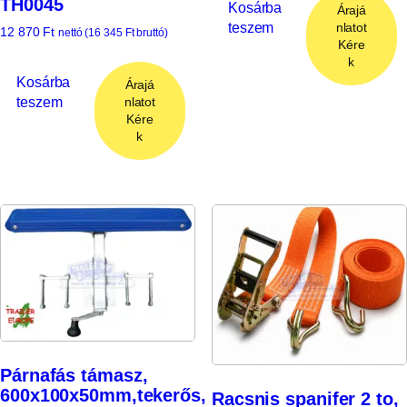
TH0045
Kosárba
Árajá
teszem
nlatot
12 870
Ft
nettó (
16 345
Ft
bruttó)
Kére
k
Kosárba
Árajá
teszem
nlatot
Kére
k
Párnafás támasz,
600x100x50mm,tekerős,
Racsnis spanifer 2 to,