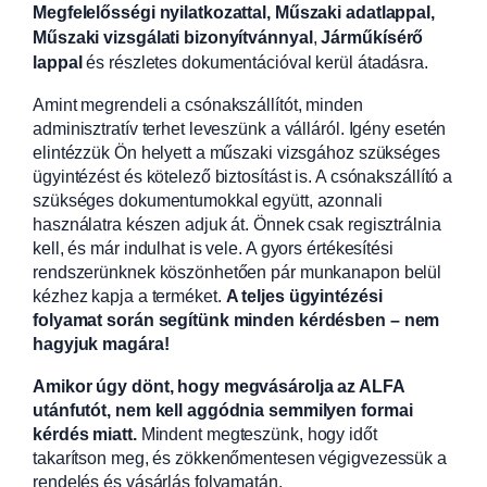
Megfelelősségi nyilatkozattal, Műszaki adatlappal,
Műszaki vizsgálati bizonyítvánnyal
,
Járműkísérő
lappal
és részletes dokumentációval kerül átadásra.
Amint megrendeli a csónakszállítót, minden
adminisztratív terhet leveszünk a válláról. Igény esetén
elintézzük Ön helyett a műszaki vizsgához szükséges
ügyintézést és kötelező biztosítást is. A csónakszállító a
szükséges dokumentumokkal együtt, azonnali
használatra készen adjuk át. Önnek csak regisztrálnia
kell, és már indulhat is vele. A gyors értékesítési
rendszerünknek köszönhetően pár munkanapon belül
kézhez kapja a terméket.
A teljes ügyintézési
folyamat során segítünk minden kérdésben – nem
hagyjuk magára!
Amikor úgy dönt, hogy megvásárolja az ALFA
utánfutót, nem kell aggódnia semmilyen formai
kérdés miatt.
Mindent megteszünk, hogy időt
takarítson meg, és zökkenőmentesen végigvezessük a
rendelés és vásárlás folyamatán.