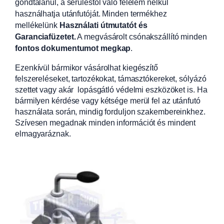
gondtalanul, a sérüléstől való félelem nélkül
használhatja utánfutóját. Minden termékhez
mellékelünk
Használati útmutatót és
Garanciafüzetet.
A
megvásárolt csónakszállító minden
fontos dokumentumot megkap
.
Ezenkívül bármikor vásárolhat kiegészítő
felszereléseket, tartozékokat, támasztókereket, sólyázó
szettet vagy akár lopásgátló védelmi eszközöket is. Ha
bármilyen kérdése vagy kétsége merül fel az utánfutó
használata során, mindig forduljon szakembereinkhez.
Szívesen megadnak minden információt és mindent
elmagyaráznak.