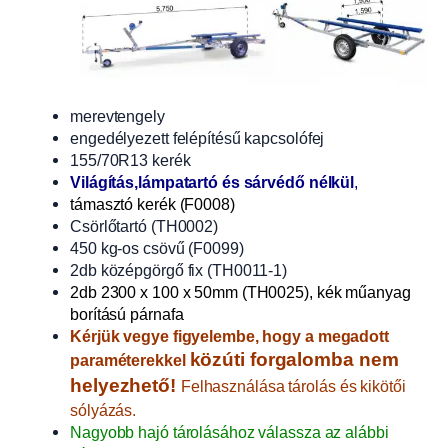
merevtengely
engedélyezett felépítésű kapcsolófej
155/70R13 kerék
Világítás,lámpatartó és sárvédő nélkül
,
támasztó kerék (F0008)
Csörlőtartó (TH0002)
450 kg-os csövű (F0099)
2db középgörgő fix (TH0011-1)
2db 2300 x 100 x 50mm (TH0025), kék műanyag
borítású párnafa
Kérjük vegye figyelembe, hogy a megadott
közúti forgalomba nem
paraméterekkel
helyezhető!
Felhasználása tárolás és kikötői
sólyázás.
Nagyobb hajó tárolásához válassza az alábbi