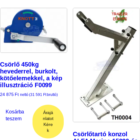
Csörlő 450kg
hevederrel, burkolt,
kötőelemekkel, a kép
illusztráció F0099
24 875
Ft
nettó (
31 591
Ft
bruttó)
Kosárba
Árajá
teszem
nlatot
Kére
k
Csörlőtartó konzol