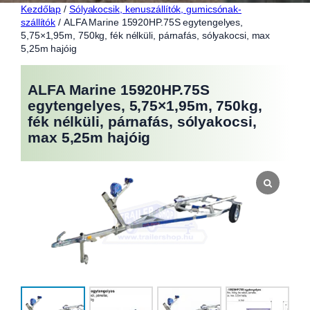
Kezdőlap
/
Sólyakocsik, kenuszállítók, gumicsónak-
szállítók
/ ALFA Marine 15920HP.75S egytengelyes,
5,75×1,95m, 750kg, fék nélküli, párnafás, sólyakocsi, max
5,25m hajóig
ALFA Marine 15920HP.75S
egytengelyes, 5,75×1,95m, 750kg,
fék nélküli, párnafás, sólyakocsi,
max 5,25m hajóig