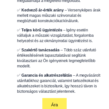
megtalálhatja a megfelelő megoldást.
✅
Kedvező ár-érték arány
– Versenyképes árak
mellett magas műszaki színvonalat és
megbízható konstrukciókat kínálunk.
✅
Teljes körű ügyintézés
– Igény esetén
vállaljuk a műszaki vizsgáztatást, forgalomba
helyezést és az okmányirodai ügyintézést is.
✅
Szakértő tanácsadás
– Több száz utánfutó
értékesítésének tapasztalatával segítünk
kiválasztani az Ön igényeinek legmegfelelőbb
modellt.
✅
Garancia és alkatrészellátás
– A megvásárolt
utánfutókhoz garanciát, valamint tartozékokat és
alkatrészeket is biztosítunk, így hosszú távon is
biztonságos választást jelentenek.
Ára