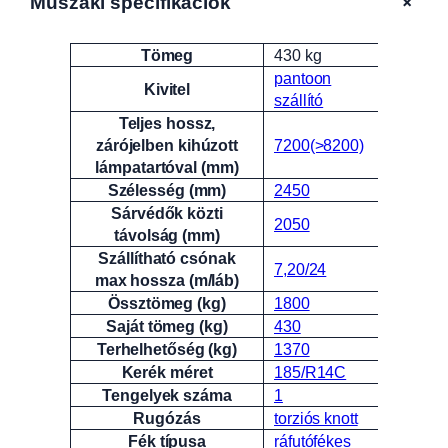
+
Műszaki specifikációk
Tömeg
430 kg
Attribútumok
Érték
pantoon
Kivitel
szállító
Teljes hossz,
zárójelben kihúzott
7200(>8200)
lámpatartóval (mm)
Szélesség (mm)
2450
Sárvédők közti
2050
távolság (mm)
Szállítható csónak
7,20/24
max hossza (m/láb)
Össztömeg (kg)
1800
Saját tömeg (kg)
430
Terhelhetőség (kg)
1370
Kerék méret
185/R14C
Tengelyek száma
1
Rugózás
torziós knott
Fék típusa
ráfutófékes