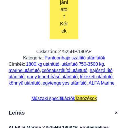
jánl
ato
t
Kér
ek
Cikkszám:
27525HP.180AP
Kategória:
Pantoonhajó szállító utánfutók
Címkék:
1800 kg utánfutó
, 
utánfutó 750-3500 kg
, 
marine utánfutó
, 
csónakszállító utánfutó
, 
hajószállító
utánfutó
, 
nagy teherbírású utánfutó
, 
fékezett utánfutó
, 
könnyű utánfutó
, 
egytengelyes utánfutó
, 
ALFA Marine
Műszaki specifikációk
Tartozékok
+
Leírás
ALFA-B Marine 27525HP.180A*P, Egytengelyes,