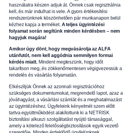
használatra készen adjuk át. Önnek csak regisztrálnia
kell, és már indulhat is vele. A gyors értékesítési
rendszerünknek köszönhetően pár munkanapon belül
kézhez kapja a terméket.
A teljes ügyintézési
folyamat során segítünk minden kérdésben – nem
hagyjuk magára!
Amikor úgy dönt, hogy megvásárolja az ALFA
utánfutót, nem kell aggódnia semmilyen formai
kérdés miatt.
Mindent megteszünk, hogy időt
takarítson meg, és zökkenőmentesen végigvezessük a
rendelés és vásárlás folyamatán.
Elkészítjük Önnek az azonnali regisztrációhoz
szükséges dokumentumokat, megrendelő lapot, azaz a
jóváhagyást, a vásárlási számlát és a meghatalmazást
az ügyintézéshez. Ügyfeleink kényelmét szem előtt
tartva együttműködést alakítottunk ki a NETRISK
biztosítási alkuszi szolgáltatást nyújtó társasággal,
amely a kötelező felelősségbiztosítások egyik vezető
szereplője. Minden érdeklődő ügyfelünknek