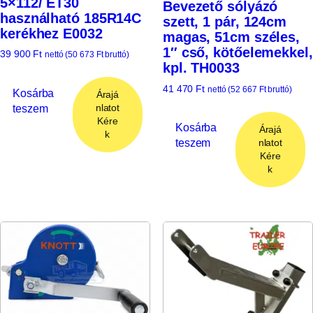
5×112/ ET30
Bevezető sólyázó
használható 185R14C
szett, 1 pár, 124cm
kerékhez E0032
magas, 51cm széles,
1″ cső, kötőelemekkel,
39 900
Ft
nettó (
50 673
Ft
bruttó)
kpl. TH0033
41 470
Ft
nettó (
52 667
Ft
bruttó)
Kosárba
Árajá
teszem
nlatot
Kére
Kosárba
Árajá
k
teszem
nlatot
Kére
k