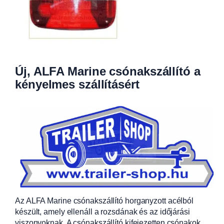
Új, ALFA Marine csónakszállító a
kényelmes szállításért
Az ALFA Marine csónakszállító horganyzott acélból
készült, amely ellenáll a rozsdának és az időjárási
viszonyoknak. A csónakszállító kifejezetten csónakok