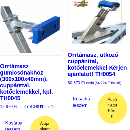
Orrtámasz, ütköző
cuppánttal,
Orrtámasz
kötőelemekkel Kérjen
gumicsónakhoz
ajánlatot! TH0054
(300x100x40mm),
50 570
Ft
nettó (
64 224
Ft
bruttó)
cuppánttal,
kötőelemekkel, kpl.
TH0045
Kosárba
Árajá
teszem
nlatot
12 870
Ft
nettó (
16 345
Ft
bruttó)
Kére
k
Kosárba
Árajá
teszem
nlatot