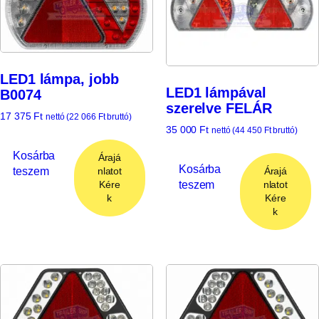
LED1 lámpa, jobb
LED1 lámpával
B0074
szerelve FELÁR
17 375
Ft
nettó (
22 066
Ft
bruttó)
35 000
Ft
nettó (
44 450
Ft
bruttó)
Kosárba
Árajá
Kosárba
teszem
Árajá
nlatot
teszem
nlatot
Kére
Kére
k
k