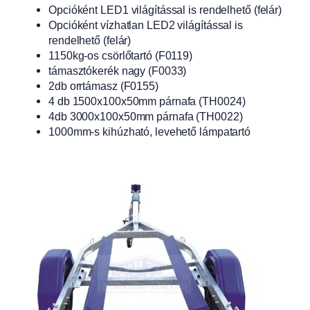
Opcióként LED1 világítással is rendelhető (felár)
Opcióként vízhatlan LED2 világítással is
rendelhető (felár)
1150kg-os csörlőtartó (F0119)
támasztókerék nagy (F0033)
2db orrtámasz (F0155)
4 db 1500x100x50mm párnafa (TH0024)
4db 3000x100x50mm párnafa (TH0022)
1000mm-s kihúzható, levehető lámpatartó