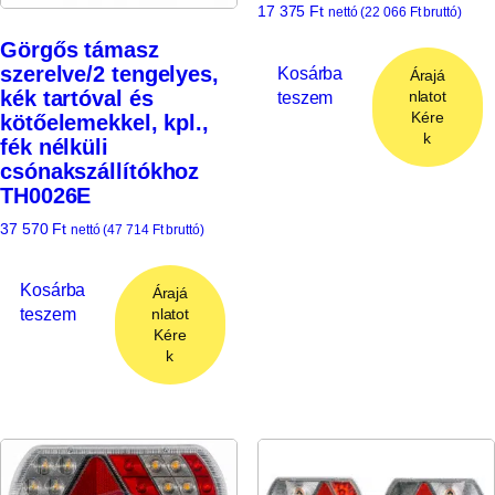
17 375
Ft
nettó (
22 066
Ft
bruttó)
Görgős támasz
szerelve/2 tengelyes,
Kosárba
Árajá
kék tartóval és
teszem
nlatot
Kére
kötőelemekkel, kpl.,
k
fék nélküli
csónakszállítókhoz
TH0026E
37 570
Ft
nettó (
47 714
Ft
bruttó)
Kosárba
Árajá
teszem
nlatot
Kére
k