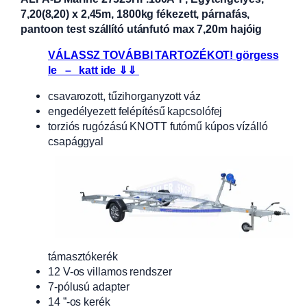
7,20(8,20) x 2,45m, 1800kg fékezett, párnafás,
pantoon test szállító utánfutó max 7,20m hajóig
VÁLASSZ TOVÁBBI TARTOZÉKOT! görgess
le – katt ide ⇓⇓
csavarozott, tűzihorganyzott váz
engedélyezett felépítésű kapcsolófej
torziós rugózású KNOTT futómű kúpos vízálló
csapággyal
támasztókerék
12 V-os villamos rendszer
7-pólusú adapter
14 ”-os kerék