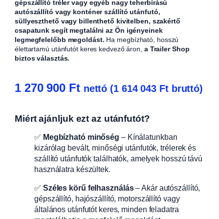
gépszállító tréler vagy egyéb nagy teherbírású
autószállító vagy konténer szállító utánfutó,
süllyeszthető vagy billenthető kivitelben, szakértő
csapatunk segít megtalálni az Ön igényeinek
legmegfelelőbb megoldást.
Ha megbízható, hosszú
élettartamú utánfutót keres kedvező áron,
a Trailer Shop
biztos választás.
1 270 900
Ft
nettó (
1 614 043
Ft
bruttó)
Miért ajánljuk ezt az utánfutót?
✅
Megbízható minőség
– Kínálatunkban
kizárólag bevált, minőségi utánfutók, trélerek és
szállító utánfutók találhatók, amelyek hosszú távú
használatra készültek.
✅
Széles körű felhasználás
– Akár autószállító,
gépszállító, hajószállító, motorszállító vagy
általános utánfutót keres, minden feladatra