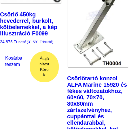
Csörlő 450kg
hevederrel, burkolt,
kötőelemekkel, a kép
illusztráció F0099
24 875
Ft
nettó (
31 591
Ft
bruttó)
Kosárba
Árajá
teszem
nlatot
Kére
k
Csörlőtartó konzol
ALFA Marine 15920 és
fékes változatokhoz,
60×60, 70×70,
80x80mm
zártszelvényhez,
cuppánttal és
ellendarabbal,
kötőelemekkel, kpl.