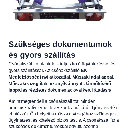
Szükséges dokumentumok
és gyors szállítás
Csónakszállító utánfutó – teljes körű ügyintézéssel és
gyors szállítással. Az csónakszállító
EK-
Megfelelősségi nyilatkozattal, Műszaki adatlappal,
Műszaki vizsgálati bizonyítvánnyal
,
Járműkísérő
lappal
és részletes dokumentációval kerül átadásra.
Amint megrendeli a csónakszállítót, minden
adminisztratív terhet leveszünk a válláról. Igény esetén
elintézzük Ön helyett a műszaki vizsgához szükséges
ügyintézést és kötelező biztosítást is. A csónakszállító a
szükséges dokumentumokkal együtt, azonnali