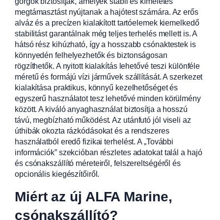
görgők biztosítják, amelyek stabil és kíméletes
megtámasztást nyújtanak a hajótest számára. Az erős
alváz és a precízen kialakított tartóelemek kiemelkedő
stabilitást garantálnak még teljes terhelés mellett is. A
hátsó rész kihúzható, így a hosszabb csónaktestek is
könnyedén felhelyezhetők és biztonságosan
rögzíthetők. A nyitott kialakítás lehetővé teszi különféle
méretű és formájú vízi járművek szállítását. A szerkezet
kialakítása praktikus, könnyű kezelhetőséget és
egyszerű használatot tesz lehetővé minden körülmény
között. A kiváló anyaghasználat biztosítja a hosszú
távú, megbízható működést. Az utánfutó jól viseli az
úthibák okozta rázkódásokat és a rendszeres
használatból eredő fizikai terhelést. A „További
információk” szekcióban részletes adatokat talál a hajó
és csónakszállító méreteiről, felszereltségéről és
opcionális kiegészítőiről.
Miért az új ALFA Marine,
csónakszállító?