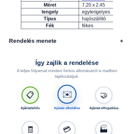
Méret
7.20 x 2.45
tengely
egytengelyes
Típus
hajószállító
Fék
fékes
Rendelés menete
+
Így zajlik a rendelése
A teljes folyamat minden fontos állomásáról e-mailben
tájékoztatjuk.
🤝
📋
✉️
Ajánlatkérés
Ajánlat elküldése
Ajánlat elfogadása
🧾
💳
🏭