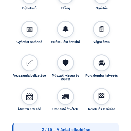
Díjbekérő
Előleg
Gyártás
📅
🔔
📄
Gyártási határidő
Elkészülési értesítő
Végszámla
✅
🛡️
🚘
Végszámla befizetése
Műszaki vizsga és
Forgalomba helyezés
KGFB
📨
🚛
🏁
Átvételi értesítő
Utánfutó átvétele
Rendelés lezárása
3 / 15 – Ajánlat elfogadása