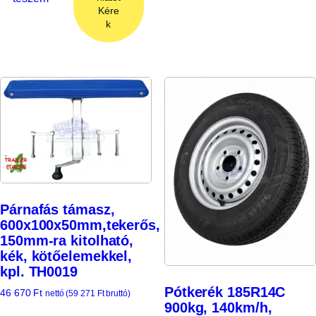
Kére
k
Párnafás támasz,
600x100x50mm,tekerős,
150mm-ra kitolható,
kék, kötőelemekkel,
kpl. TH0019
Pótkerék 185R14C
46 670
Ft
nettó (
59 271
Ft
bruttó)
900kg, 140km/h,