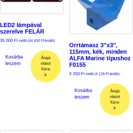
LED2 lámpával
szerelve FELÁR
35 000
Ft
nettó (
44 450
Ft
bruttó)
Orrtámasz 3″x3″,
115mm, kék, minden
Kosárba
ALFA Marine típushoz
Árajá
teszem
nlatot
F0155
Kére
3 250
Ft
nettó (
4 128
Ft
bruttó)
k
Kosárba
Árajá
teszem
nlatot
Kére
k