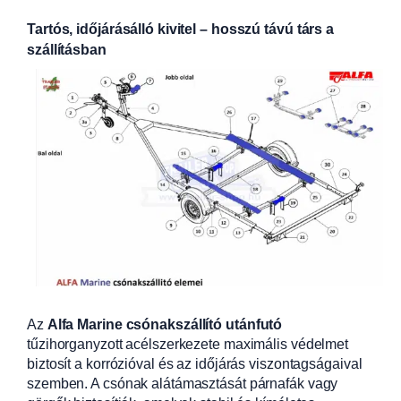
Tartós, időjárásálló kivitel – hosszú távú társ a
szállításban
Az
Alfa Marine csónakszállító utánfutó
tűzihorganyzott acélszerkezete maximális védelmet
biztosít a korrózióval és az időjárás viszontagságaival
szemben. A csónak alátámasztását párnafák vagy