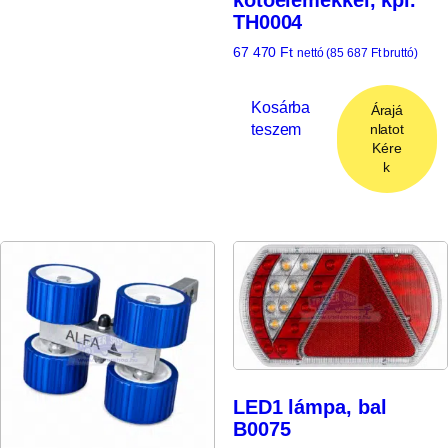
TH0004
67 470
Ft
nettó (
85 687
Ft
bruttó)
Kosárba
Árajá
teszem
nlatot
Kére
k
LED1 lámpa, bal
B0075