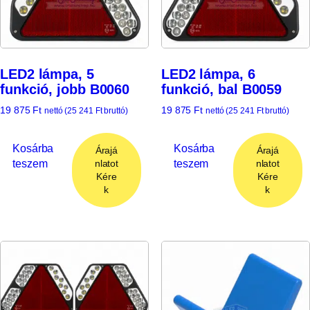
LED2 lámpa, 5
LED2 lámpa, 6
funkció, jobb B0060
funkció, bal B0059
19 875
Ft
19 875
Ft
nettó (
25 241
Ft
bruttó)
nettó (
25 241
Ft
bruttó)
Kosárba
Kosárba
Árajá
Árajá
teszem
teszem
nlatot
nlatot
Kére
Kére
k
k