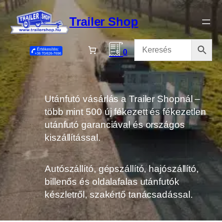
Ugrás
a
Trailer Shop
tartalomhoz
0
Utánfutó vásárlás a Trailer Shopnál –
több mint 500 új fékezett és fékezetlen
utánfutó garanciával és országos
kiszállítással.
Autószállító, gépszállító, hajószállító,
billenős és oldalafalas utánfutók
készletről, szakértő tanácsadással.