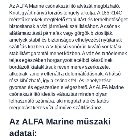
Az ALFA Marine csónakszállító alvázát megbízható,
Knott gyártmányú torziós tengely alkotja. A 185R14C
méretű kerekek megfelelő stabilitást és terhelhetőséget
biztosítanak a vízi járművek szállításához. A csónak
alátámasztását párnafák vagy görgők biztosítják,
amelyek stabil és biztonságos elhelyezést nyújtanak
szállítás közben. A V-típusú vonórúd kiváló vontatási
stabilitást garantál menet közben. A váz és tartóelemek
teljes egészében horganyzott acélból készülnek,
bordázott kialakításuk révén merev szerkezetet
alkotnak, amely ellenáll a deformálódásnak. A hátsó
rész kihúzható, így a csónak fel- és lehelyezése
gyorsan és egyszerűen elvégezhető. Az ALFA Marine
csónakszállító ideális választás minden olyan
felhasználó számára, aki megbízható és tartós
megoldást keres vízi járműve szállításához.
Az ALFA Marine műszaki
adatai: