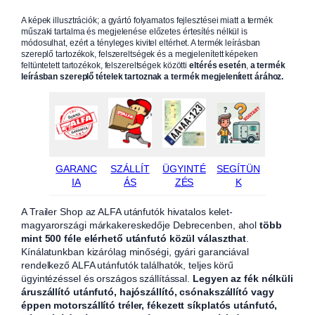
A képek illusztrációk; a gyártó folyamatos fejlesztései miatt a termék
műszaki tartalma és megjelenése előzetes értesítés nélkül is
módosulhat, ezért a tényleges kivitel eltérhet. A termék leírásban
szereplő tartozékok, felszereltségek és a megjelenített képeken
feltüntetett tartozékok, felszereltségek közötti
eltérés esetén
,
a termék
leírásban szereplő tételek tartoznak a termék megjelenített árához.
GARANC
SZÁLLÍT
ÜGYINTÉ
SEGÍTÜN
IA
ÁS
ZÉS
K
A Trailer Shop az ALFA utánfutók hivatalos kelet-
magyarországi márkakereskedője Debrecenben, ahol
több
mint 500 féle elérhető utánfutó közül választhat
.
Kínálatunkban kizárólag minőségi, gyári garanciával
rendelkező ALFA utánfutók találhatók, teljes körű
ügyintézéssel és országos szállítással.
Legyen az fék nélküli
áruszállító utánfutó, hajószállító, csónakszállító vagy
éppen motorszállító tréler, fékezett síkplatós utánfutó,