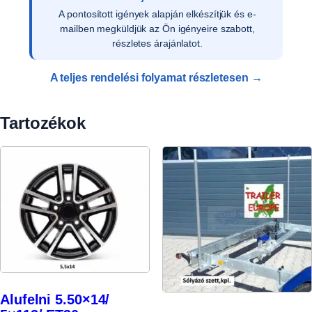
Az ajánlat írásos elfogadását követően ellenőrizzük
a vevői adatokat, és rendelését rögzítjük
rendszerünkben.
A teljes rendelési folyamat részletesen →
Tartozékok
Alufelni 5.50×14/