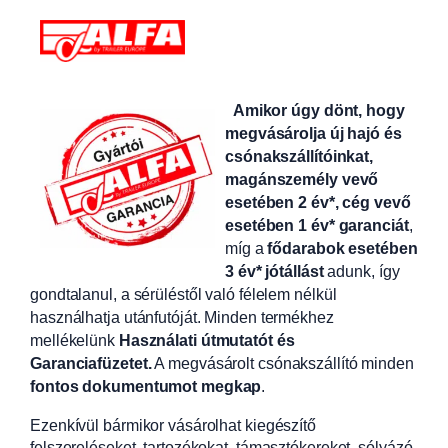
Amikor úgy dönt, hogy
megvásárolja új hajó és
csónakszállítóinkat,
magánszemély vevő
esetében 2 év*, cég vevő
esetében 1 év* garanciát
,
míg a
fődarabok esetében
3 év* jótállást
adunk, így
gondtalanul, a sérüléstől való félelem nélkül
használhatja utánfutóját. Minden termékhez
mellékelünk
Használati útmutatót és
Garanciafüzetet.
A
megvásárolt csónakszállító minden
fontos dokumentumot megkap
.
Ezenkívül bármikor vásárolhat kiegészítő
felszereléseket, tartozékokat, támasztókereket, sólyázó