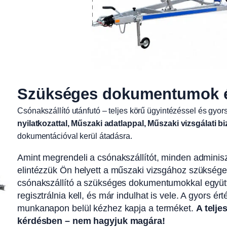
Szükséges dokumentumok és
Csónakszállító utánfutó – teljes körű ügyintézéssel és gyors
nyilatkozattal, Műszaki adatlappal, Műszaki vizsgálati b
dokumentációval kerül átadásra.
Amint megrendeli a csónakszállítót, minden adminiszt
elintézzük Ön helyett a műszaki vizsgához szükséges 
csónakszállító a szükséges dokumentumokkal együtt
regisztrálnia kell, és már indulhat is vele. A gyors 
munkanapon belül kézhez kapja a terméket.
A telje
kérdésben – nem hagyjuk magára!