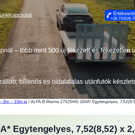
lunk
Kapcsolat
opnál – több mint 500 új fékezett és fékezetlen
zállító, billenős és oldalafalas utánfutók készle
s – 8m – 10m-ig
/ ALFA-B Marine 27525HG.150A* Egytengelyes, 7,52(8,52) 
 Egytengelyes, 7,52(8,52) x 2,