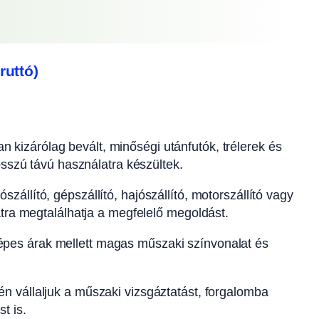
ruttó)
n kizárólag bevált, minőségi utánfutók, trélerek és
osszú távú használatra készültek.
szállító, gépszállító, hajószállító, motorszállító vagy
atra megtalálhatja a megfelelő megoldást.
pes árak mellett magas műszaki színvonalat és
n vállaljuk a műszaki vizsgáztatást, forgalomba
t is.