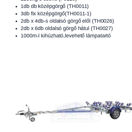
1db db középgörgő (TH0011)
3db fix középgörgő(TH0011-1)
2db x 4db-s oldalsó görgő elől (TH0026)
2db x 6db oldalsó görgő hátul (TH0027)
1000m-l kihúzható,levehető lámpatartó