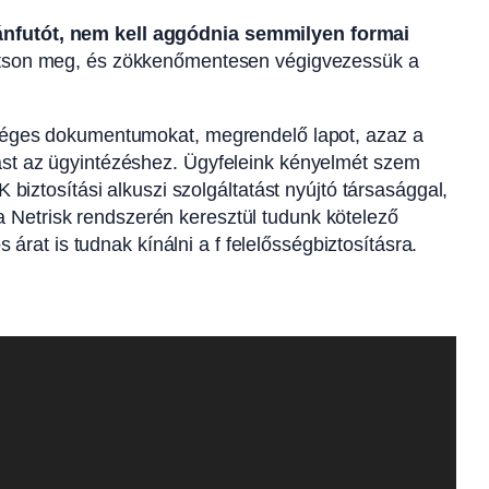
nfutót, nem kell aggódnia semmilyen formai
ítson meg, és zökkenőmentesen végigvezessük a
kséges dokumentumokat, megrendelő lapot, azaz a
ást az ügyintézéshez. Ügyfeleink kényelmét szem
 biztosítási alkuszi szolgáltatást nyújtó társasággal,
a Netrisk rendszerén keresztül tudunk kötelező
rat is tudnak kínálni a f felelősségbiztosításra.