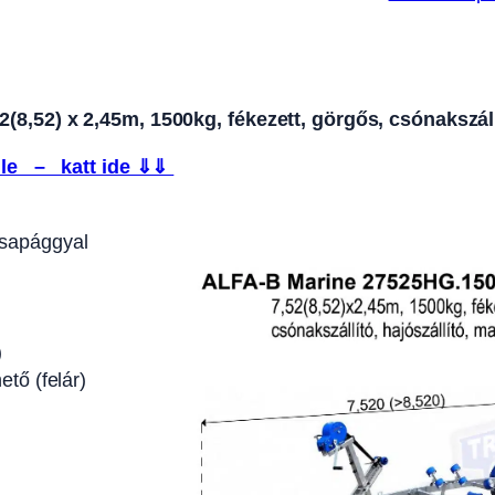
,52) x 2,45m, 1500kg, fékezett, görgős, csónakszállí
le – katt ide ⇓⇓
csapággyal
)
ető (felár)