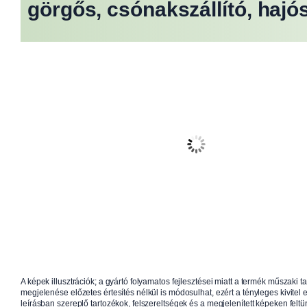
görgős, csónakszállító, hajós
A képek illusztrációk; a gyártó folyamatos fejlesztései miatt a termék műszaki t
megjelenése előzetes értesítés nélkül is módosulhat, ezért a tényleges kivitel e
leírásban szereplő tartozékok, felszereltségek és a megjelenített képeken feltün