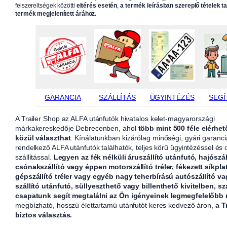
felszereltségek közötti
eltérés esetén
,
a termék leírásban szereplő tételek t
termék megjelenített árához.
GARANCIA
SZÁLLÍTÁS
ÜGYINTÉZÉS
SEGÍ
A Trailer Shop az ALFA utánfutók hivatalos kelet-magyarországi
márkakereskedője Debrecenben, ahol
több mint 500 féle elérhet
közül választhat
. Kínálatunkban kizárólag minőségi, gyári garanci
rendelkező ALFA utánfutók találhatók, teljes körű ügyintézéssel és
szállítással.
Legyen az fék nélküli áruszállító utánfutó, hajószál
csónakszállító vagy éppen motorszállító tréler, fékezett síkpla
gépszállító tréler vagy egyéb nagy teherbírású autószállító v
szállító utánfutó, süllyeszthető vagy billenthető kivitelben, sz
csapatunk segít megtalálni az Ön igényeinek legmegfelelőbb
megbízható, hosszú élettartamú utánfutót keres kedvező áron,
a T
biztos választás.