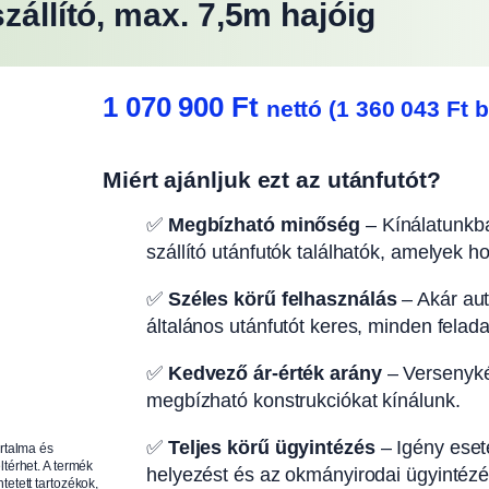
zállító, max. 7,5m hajóig
1 070 900
Ft
nettó (
1 360 043
Ft
b
Miért ajánljuk ezt az utánfutót?
✅
Megbízható minőség
– Kínálatunkba
szállító utánfutók találhatók, amelyek h
✅
Széles körű felhasználás
– Akár autó
általános utánfutót keres, minden felad
✅
Kedvező ár-érték arány
– Versenyké
megbízható konstrukciókat kínálunk.
✅
Teljes körű ügyintézés
– Igény eseté
artalma és
ltérhet. A termék
helyezést és az okmányirodai ügyintézés
tetett tartozékok,