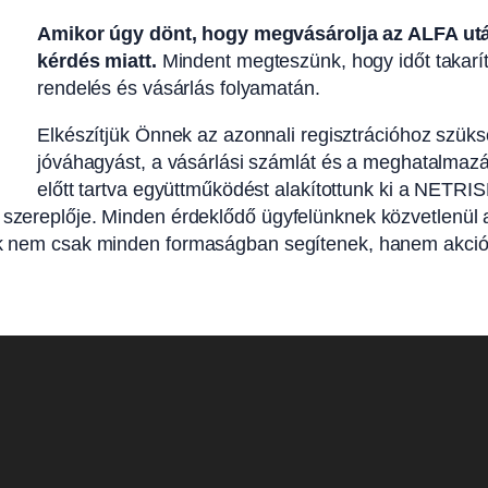
Amikor úgy dönt, hogy megvásárolja az ALFA utá
kérdés miatt.
Mindent megteszünk, hogy időt takar
rendelés és vásárlás folyamatán.
Elkészítjük Önnek az azonnali regisztrációhoz szü
jóváhagyást, a vásárlási számlát és a meghatalmaz
előtt tartva együttműködést alakítottunk ki a NETRISK
ő szereplője. Minden érdeklődő ügyfelünknek közvetlenül 
nk nem csak minden formaságban segítenek, hanem akciós á