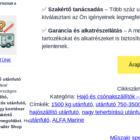
artoznak a
✅
Szakértő tanácsadás
– Több száz ut
kiválasztani az Ön igényeinek legmegfel
✅
Garancia és alkatrészellátás
– A me
tartozékokat és alkatrészeket is biztosí
jelentenek.
TÜNK
Áraj
ő utánfutó
ával
Cikkszá
 országos
Kategória:
Hajó és csónakszállítók –
lító,
tós utánfutó,
Címkék:
1500 kg utánfutó
, 
utánfutó 750-350
agy konténer
hajószállító utánfutó
, 
nagy teherbírású utánf
akértő
utánfutó
, 
ALFA Marine
 megoldást.
Ha
railer Shop
Műszaki spe