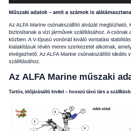
Műszaki adatok – amit a számok is alátámasztan
Az ALFA Marine csónakszállító alvázát megbízható, K
biztosítanak a vízi járművek szállításához. A csónak 
közben. A V-típusú vonórúd kiváló vontatási stabilit
kialakításuk révén merev szerkezetet alkotnak, amely
elvégezhető. Az ALFA Marine csónakszállító ideális 
szállításához.
Az ALFA Marine műszaki ada
Tartós, időjárásálló kivitel – hosszú távú társ a szállítás