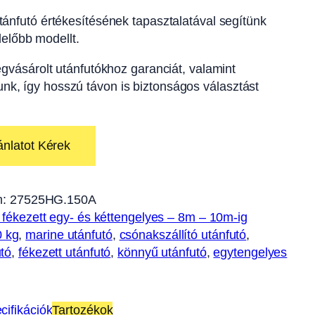
ánfutó értékesítésének tapasztalatával segítünk
előbb modellt.
gvásárolt utánfutókhoz garanciát, valamint
tunk, így hosszú távon is biztonságos választást
ánlatot Kérek
m:
27525HG.150A
 fékezett egy- és kéttengelyes – 8m – 10m-ig
0 kg
, 
marine utánfutó
, 
csónakszállító utánfutó
, 
utó
, 
fékezett utánfutó
, 
könnyű utánfutó
, 
egytengelyes
cifikációk
Tartozékok