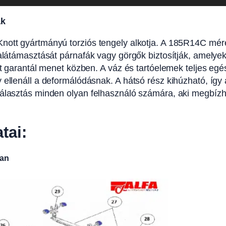
ak
nott gyártmányú torziós tengely alkotja. A 185R14C méret
alátámasztását párnafák vagy görgők biztosítják, amelyek 
ást garantál menet közben. A váz és tartóelemek teljes eg
 ellenáll a deformálódásnak. A hátsó rész kihúzható, íg
választás minden olyan felhasználó számára, aki megbízh
tai:
ban