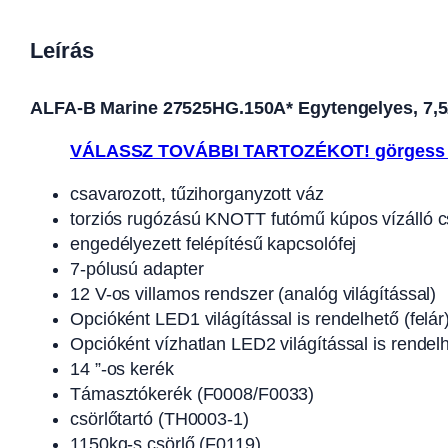
Leírás
ALFA-B Marine 27525HG.150A* Egytengelyes, 7,52(8
VÁLASSZ TOVÁBBI TARTOZÉKOT! görgess 
csavarozott, tűzihorganyzott váz
torziós rugózású KNOTT futómű kúpos vízálló 
engedélyezett felépítésű kapcsolófej
7-pólusú adapter
12 V-os villamos rendszer (analóg világítással)
Opcióként LED1 világítással is rendelhető (felár
Opcióként vízhatlan LED2 világítással is rendelh
14 ”-os kerék
Támasztókerék (F0008/F0033)
csörlőtartó (TH0003-1)
1150kg-s csörlő (F0119)