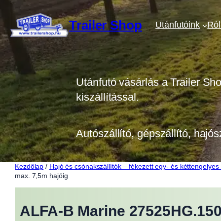
Ugrás
a
Trailer Shop
Utánfutóink
Ró
tartalomhoz
Utánfutó vásárlás a Trailer Sh
kiszállítással.
Autószállító, gépszállító, hajós
Kezdőlap
/
Hajó és csónakszállítók – fékezett egy- és kéttengelye
max. 7,5m hajóig
ALFA-B Marine 27525HG.150A*