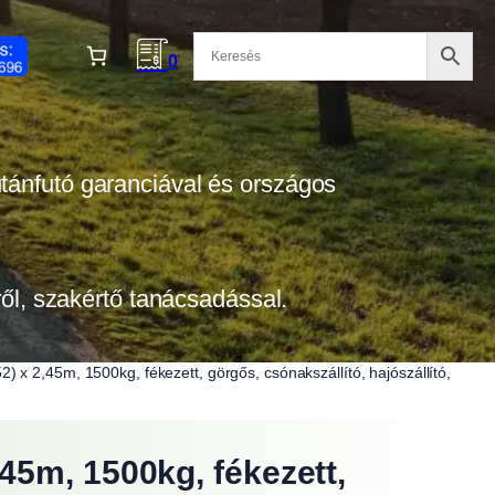
0
 utánfutó garanciával és országos
tről, szakértő tanácsadással.
x 2,45m, 1500kg, fékezett, görgős, csónakszállító, hajószállító,
45m, 1500kg, fékezett,