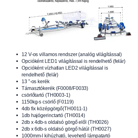
12 V-os villamos rendszer (analóg világítással)
Opcióként LED1 világítással is rendelhető (felár)
Opcióként vízhatlan LED2 világítással is
rendelhető (felár)
13 ”-os kerék
Támasztókerék (F0008/F0033)
csörlőtartó (TH0003-1)
1150kg-s csörlő (F0119)
4db fix középgörgő(TH0011-1)
1db hajógerinctartó (TH0014)
2db x 4db-s oldalsó görgő elől (TH0026)
2db x 6db-s oldalsó görgő hátúl (TH0027)
1000mm-l kihúzható, levehető lámpatartó