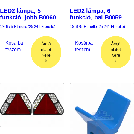
LED2 lámpa, 5
LED2 lámpa, 6
funkció, jobb B0060
funkció, bal B0059
19 875
Ft
19 875
Ft
nettó (
25 241
Ft
bruttó)
nettó (
25 241
Ft
bruttó)
Kosárba
Kosárba
Árajá
Árajá
teszem
teszem
nlatot
nlatot
Kére
Kére
k
k