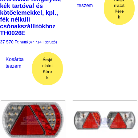
kék tartóval és
teszem
nlatot
Kére
kötőelemekkel, kpl.,
k
fék nélküli
csónakszállítókhoz
TH0026E
37 570
Ft
nettó (
47 714
Ft
bruttó)
Kosárba
Árajá
teszem
nlatot
Kére
k