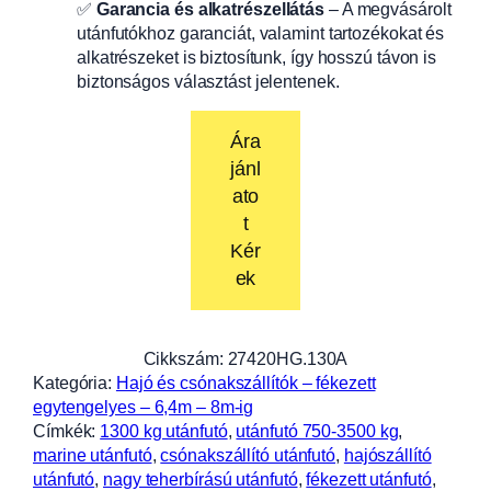
✅
Garancia és alkatrészellátás
– A megvásárolt
utánfutókhoz garanciát, valamint tartozékokat és
alkatrészeket is biztosítunk, így hosszú távon is
biztonságos választást jelentenek.
Ára
jánl
ato
t
Kér
ek
Cikkszám:
27420HG.130A
Kategória:
Hajó és csónakszállítók – fékezett
egytengelyes – 6,4m – 8m-ig
Címkék:
1300 kg utánfutó
, 
utánfutó 750-3500 kg
, 
marine utánfutó
, 
csónakszállító utánfutó
, 
hajószállító
utánfutó
, 
nagy teherbírású utánfutó
, 
fékezett utánfutó
, 