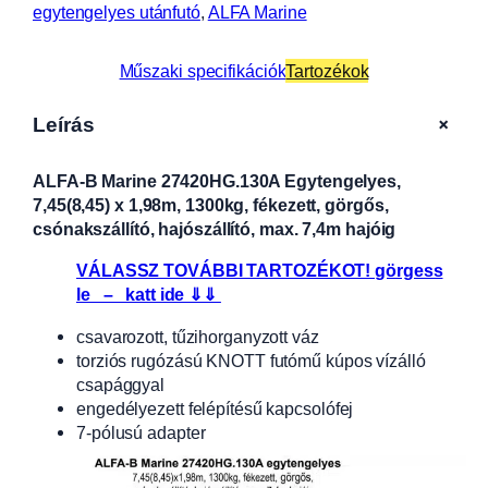
egytengelyes utánfutó
, 
ALFA Marine
Műszaki specifikációk
Tartozékok
+
Leírás
ALFA-B Marine 27420HG.130A Egytengelyes,
7,45(8,45) x 1,98m, 1300kg, fékezett, görgős,
csónakszállító, hajószállító, max. 7,4m hajóig
VÁLASSZ TOVÁBBI TARTOZÉKOT! görgess
le – katt ide ⇓⇓
csavarozott, tűzihorganyzott váz
torziós rugózású KNOTT futómű kúpos vízálló
csapággyal
engedélyezett felépítésű kapcsolófej
7-pólusú adapter