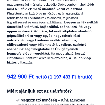
magyarországi márkakereskedője Debrecenben, ahol
több
mint 500 féle elérhető utánfutó közül választhat
.
Kínálatunkban kizárólag minőségi, gyári garanciával
rendelkező ALFA utánfutók találhatók, teljes körű
ügyintézéssel és országos szállítással.
Legyen az fék nélküli
áruszállító utánfutó, hajószállító, csónakszállító vagy
éppen motorszállító tréler, fékezett síkplatós utánfutó,
gépszállító tréler vagy egyéb nagy teherbírású
autószállító vagy konténer szállító utánfutó,
süllyeszthető vagy billenthető kivitelben, szakértő
csapatunk segít megtalálni az Ön igényeinek
legmegfelelőbb megoldást.
Ha megbízható, hosszú
élettartamú utánfutót keres kedvező áron,
a Trailer Shop
biztos választás.
942 900
Ft
nettó (
1 197 483
Ft
bruttó)
Miért ajánljuk ezt az utánfutót?
✅
Megbízható minőség
– Kínálatunkban