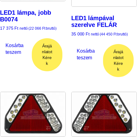
LED1 lámpa, jobb
LED1 lámpával
B0074
szerelve FELÁR
17 375
Ft
nettó (
22 066
Ft
bruttó)
35 000
Ft
nettó (
44 450
Ft
bruttó)
Kosárba
Árajá
Kosárba
teszem
Árajá
nlatot
teszem
nlatot
Kére
Kére
k
k