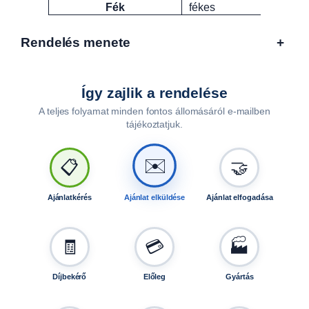
Fék
fékes
Rendelés menete
+
Így zajlik a rendelése
A teljes folyamat minden fontos állomásáról e-mailben
tájékoztatjuk.
🤝
📋
✉️
Ajánlatkérés
Ajánlat elküldése
Ajánlat elfogadása
🧾
💳
🏭
Díjbekérő
Előleg
Gyártás