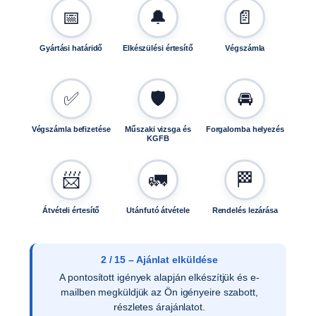
📅
🔔
📄
Gyártási határidő
Elkészülési értesítő
Végszámla
✅
🛡️
🚘
Végszámla befizetése
Műszaki vizsga és
Forgalomba helyezés
KGFB
📨
🚛
🏁
Átvételi értesítő
Utánfutó átvétele
Rendelés lezárása
3 / 15 – Ajánlat elfogadása
Az ajánlat írásos elfogadását követően ellenőrizzük
a vevői adatokat, és rendelését rögzítjük
rendszerünkben.