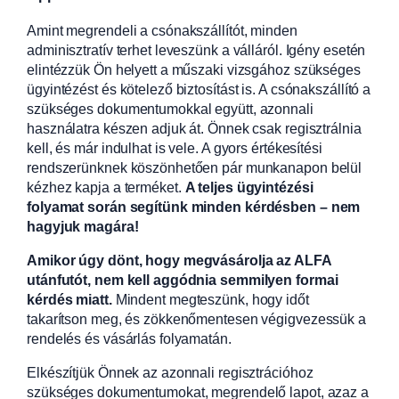
Amint megrendeli a csónakszállítót, minden
adminisztratív terhet leveszünk a válláról. Igény esetén
elintézzük Ön helyett a műszaki vizsgához szükséges
ügyintézést és kötelező biztosítást is. A csónakszállító a
szükséges dokumentumokkal együtt, azonnali
használatra készen adjuk át. Önnek csak regisztrálnia
kell, és már indulhat is vele. A gyors értékesítési
rendszerünknek köszönhetően pár munkanapon belül
kézhez kapja a terméket.
A teljes ügyintézési
folyamat során segítünk minden kérdésben – nem
hagyjuk magára!
Amikor úgy dönt, hogy megvásárolja az ALFA
utánfutót, nem kell aggódnia semmilyen formai
kérdés miatt.
Mindent megteszünk, hogy időt
takarítson meg, és zökkenőmentesen végigvezessük a
rendelés és vásárlás folyamatán.
Elkészítjük Önnek az azonnali regisztrációhoz
szükséges dokumentumokat, megrendelő lapot, azaz a