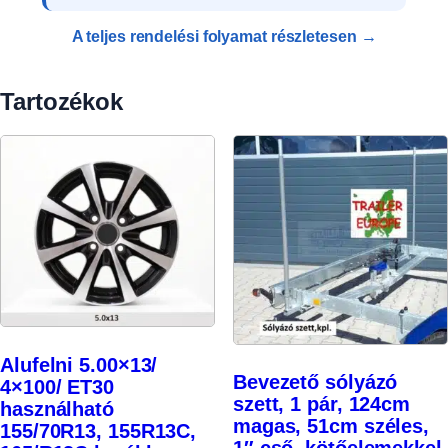
A teljes rendelési folyamat részletesen →
Tartozékok
Alufelni 5.00×13/
Bevezető sólyázó
4×100/ ET30
szett, 1 pár, 124cm
használható
magas, 51cm széles,
155/70R13, 155R13C,