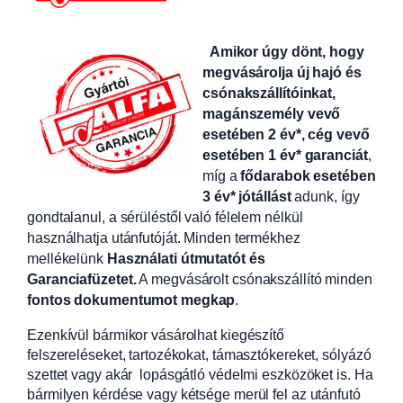
Amikor úgy dönt, hogy
megvásárolja új hajó és
csónakszállítóinkat,
magánszemély vevő
esetében 2 év*, cég vevő
esetében 1 év* garanciát
,
míg a
fődarabok esetében
3 év* jótállást
adunk, így
gondtalanul, a sérüléstől való félelem nélkül
használhatja utánfutóját. Minden termékhez
mellékelünk
Használati útmutatót és
Garanciafüzetet.
A
megvásárolt csónakszállító minden
fontos dokumentumot megkap
.
Ezenkívül bármikor vásárolhat kiegészítő
felszereléseket, tartozékokat, támasztókereket, sólyázó
szettet vagy akár lopásgátló védelmi eszközöket is. Ha
bármilyen kérdése vagy kétsége merül fel az utánfutó