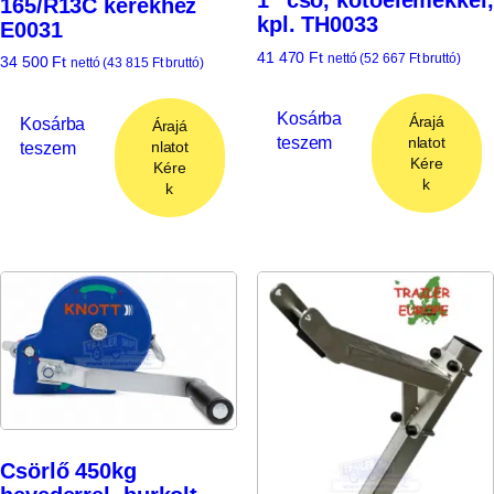
1″ cső, kötőelemekkel,
165/R13C kerékhez
kpl. TH0033
E0031
41 470
Ft
nettó (
52 667
Ft
bruttó)
34 500
Ft
nettó (
43 815
Ft
bruttó)
Kosárba
Árajá
Kosárba
Árajá
teszem
nlatot
teszem
nlatot
Kére
Kére
k
k
Csörlő 450kg