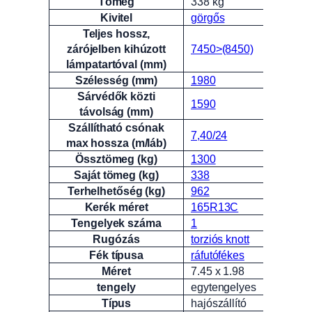
Tömeg
338 kg
Attribútumok
Érték
Kivitel
görgős
Teljes hossz,
zárójelben kihúzott
7450>(8450)
lámpatartóval (mm)
Szélesség (mm)
1980
Sárvédők közti
1590
távolság (mm)
Szállítható csónak
7,40/24
max hossza (m/láb)
Össztömeg (kg)
1300
Saját tömeg (kg)
338
Terhelhetőség (kg)
962
Kerék méret
165R13C
Tengelyek száma
1
Rugózás
torziós knott
Fék típusa
ráfutófékes
Méret
7.45 x 1.98
tengely
egytengelyes
Típus
hajószállító