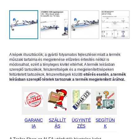
A képek illusztrációk; a gyártó folyamatos fejlesztései miatt a termék
műszaki tartalma és megjelenése előzetes értesítés nélkül is
módosulhat, ezért a tényleges kivitel eltérhet. A termék leírásban
szereplő tartozékok, felszereltségek és a megjelenített képeken
feltüntetett tartozékok, felszereltségek közötti
eltérés esetén
,
a termék
leírásban szereplő tételek tartoznak a termék megjelenített árához.
GARANC
SZÁLLÍT
ÜGYINTÉ
SEGÍTÜN
IA
ÁS
ZÉS
K
A Trailer Shop az ALFA utánfutók hivatalos kelet-