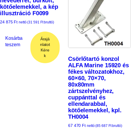
hevederrel, burkolt,
kötőelemekkel, a kép
illusztráció F0099
24 875
Ft
nettó (
31 591
Ft
bruttó)
Kosárba
Árajá
teszem
nlatot
Kére
k
Csörlőtartó konzol
ALFA Marine 15920 és
fékes változatokhoz,
60×60, 70×70,
80x80mm
zártszelvényhez,
cuppánttal és
ellendarabbal,
kötőelemekkel, kpl.
TH0004
67 470
Ft
nettó (
85 687
Ft
bruttó)