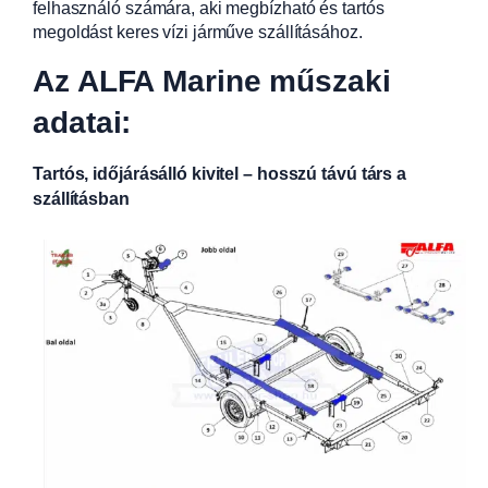
felhasználó számára, aki megbízható és tartós
megoldást keres vízi járműve szállításához.
Az ALFA Marine műszaki
adatai:
Tartós, időjárásálló kivitel – hosszú távú társ a
szállításban