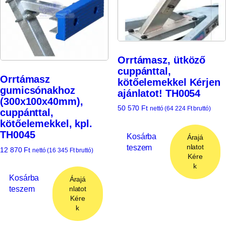
Orrtámasz, ütköző
cuppánttal,
Orrtámasz
kötőelemekkel Kérjen
gumicsónakhoz
ajánlatot! TH0054
(300x100x40mm),
50 570
Ft
nettó (
64 224
Ft
bruttó)
cuppánttal,
kötőelemekkel, kpl.
TH0045
Kosárba
Árajá
teszem
nlatot
12 870
Ft
nettó (
16 345
Ft
bruttó)
Kére
k
Kosárba
Árajá
teszem
nlatot
Kére
k