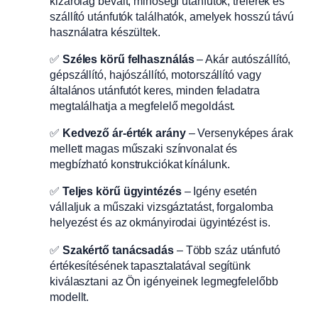
kizárólag bevált, minőségi utánfutók, trélerek és
szállító utánfutók találhatók, amelyek hosszú távú
használatra készültek.
✅
Széles körű felhasználás
– Akár autószállító,
gépszállító, hajószállító, motorszállító vagy
általános utánfutót keres, minden feladatra
megtalálhatja a megfelelő megoldást.
✅
Kedvező ár-érték arány
– Versenyképes árak
mellett magas műszaki színvonalat és
megbízható konstrukciókat kínálunk.
✅
Teljes körű ügyintézés
– Igény esetén
vállaljuk a műszaki vizsgáztatást, forgalomba
helyezést és az okmányirodai ügyintézést is.
✅
Szakértő tanácsadás
– Több száz utánfutó
értékesítésének tapasztalatával segítünk
kiválasztani az Ön igényeinek legmegfelelőbb
modellt.