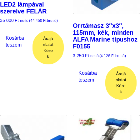
LED2 lámpával
szerelve FELÁR
35 000
Ft
nettó (
44 450
Ft
bruttó)
Orrtámasz 3″x3″,
115mm, kék, minden
Kosárba
ALFA Marine típushoz
Árajá
teszem
nlatot
F0155
Kére
3 250
Ft
nettó (
4 128
Ft
bruttó)
k
Kosárba
Árajá
teszem
nlatot
Kére
k