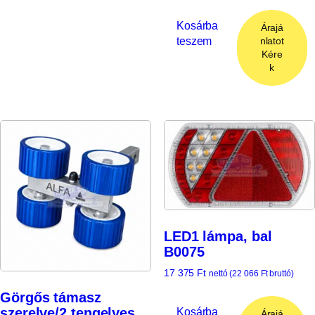
Kosárba
Árajá
teszem
nlatot
Kére
k
LED1 lámpa, bal
B0075
17 375
Ft
nettó (
22 066
Ft
bruttó)
Görgős támasz
szerelve/2 tengelyes,
Kosárba
Árajá