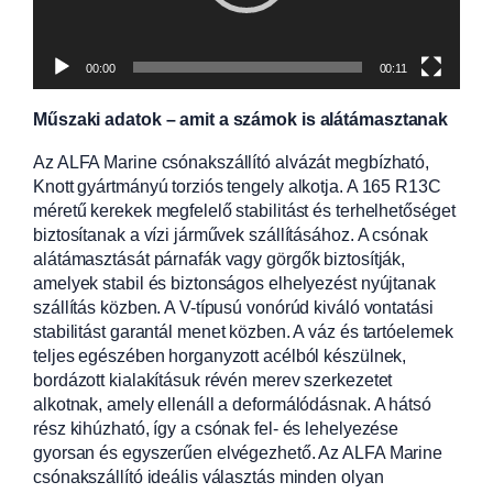
00:00
00:11
Műszaki adatok – amit a számok is alátámasztanak
Az ALFA Marine csónakszállító alvázát megbízható,
Knott gyártmányú torziós tengely alkotja. A 165 R13C
méretű kerekek megfelelő stabilitást és terhelhetőséget
biztosítanak a vízi járművek szállításához. A csónak
alátámasztását párnafák vagy görgők biztosítják,
amelyek stabil és biztonságos elhelyezést nyújtanak
szállítás közben. A V-típusú vonórúd kiváló vontatási
stabilitást garantál menet közben. A váz és tartóelemek
teljes egészében horganyzott acélból készülnek,
bordázott kialakításuk révén merev szerkezetet
alkotnak, amely ellenáll a deformálódásnak. A hátsó
rész kihúzható, így a csónak fel- és lehelyezése
gyorsan és egyszerűen elvégezhető. Az ALFA Marine
csónakszállító ideális választás minden olyan