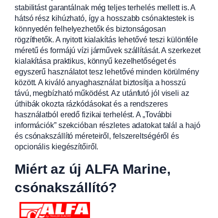
stabilitást garantálnak még teljes terhelés mellett is. A
hátsó rész kihúzható, így a hosszabb csónaktestek is
könnyedén felhelyezhetők és biztonságosan
rögzíthetők. A nyitott kialakítás lehetővé teszi különféle
méretű és formájú vízi járművek szállítását. A szerkezet
kialakítása praktikus, könnyű kezelhetőséget és
egyszerű használatot tesz lehetővé minden körülmény
között. A kiváló anyaghasználat biztosítja a hosszú
távú, megbízható működést. Az utánfutó jól viseli az
úthibák okozta rázkódásokat és a rendszeres
használatból eredő fizikai terhelést. A „További
információk” szekcióban részletes adatokat talál a hajó
és csónakszállító méreteiről, felszereltségéről és
opcionális kiegészítőiről.
Miért az új ALFA Marine,
csónakszállító?