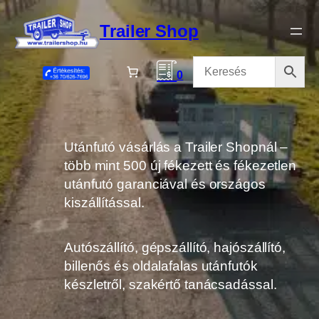
Ugrás
a
Trailer Shop
tartalomhoz
0
Utánfutó vásárlás a Trailer Shopnál –
több mint 500 új fékezett és fékezetlen
utánfutó garanciával és országos
kiszállítással.
Autószállító, gépszállító, hajószállító,
billenős és oldalafalas utánfutók
készletről, szakértő tanácsadással.