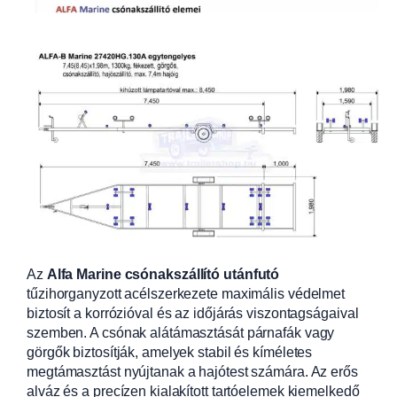
Az
Alfa Marine csónakszállító utánfutó
tűzihorganyzott acélszerkezete maximális védelmet
biztosít a korrózióval és az időjárás viszontagságaival
szemben. A csónak alátámasztását párnafák vagy
görgők biztosítják, amelyek stabil és kíméletes
megtámasztást nyújtanak a hajótest számára. Az erős
alváz és a precízen kialakított tartóelemek kiemelkedő