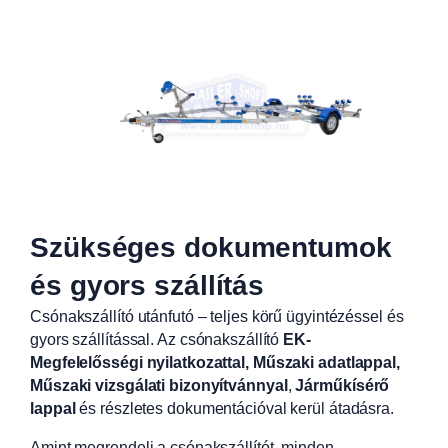
Szükséges dokumentumok
és gyors szállítás
Csónakszállító utánfutó – teljes körű ügyintézéssel és
gyors szállítással. Az csónakszállító
EK-
Megfelelősségi nyilatkozattal, Műszaki adatlappal,
Műszaki vizsgálati bizonyítvánnyal
,
Járműkísérő
lappal
és részletes dokumentációval kerül átadásra.
Amint megrendeli a csónakszállítót, minden