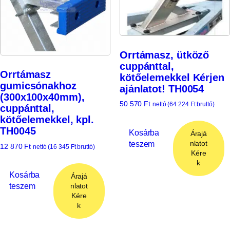
Orrtámasz, ütköző
cuppánttal,
Orrtámasz
kötőelemekkel Kérjen
gumicsónakhoz
ajánlatot! TH0054
(300x100x40mm),
50 570
Ft
nettó (
64 224
Ft
bruttó)
cuppánttal,
kötőelemekkel, kpl.
TH0045
Kosárba
Árajá
teszem
nlatot
12 870
Ft
nettó (
16 345
Ft
bruttó)
Kére
k
Kosárba
Árajá
teszem
nlatot
Kére
k