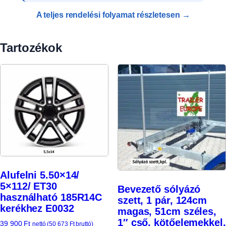
A teljes rendelési folyamat részletesen →
Tartozékok
Alufelni 5.50×14/
5×112/ ET30
Bevezető sólyázó
használható 185R14C
szett, 1 pár, 124cm
kerékhez E0032
magas, 51cm széles,
1″ cső, kötőelemekkel,
39 900
Ft
nettó (
50 673
Ft
bruttó)