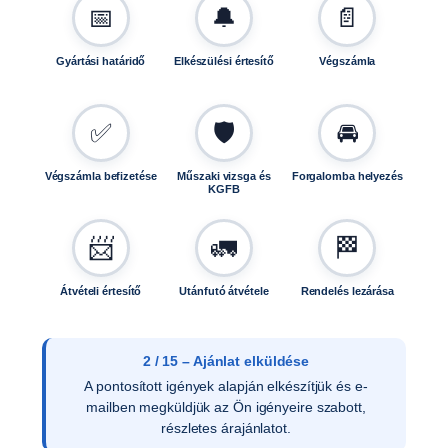
📅
🔔
📄
Gyártási határidő
Elkészülési értesítő
Végszámla
✅
🛡️
🚘
Végszámla befizetése
Műszaki vizsga és
Forgalomba helyezés
KGFB
📨
🚛
🏁
Átvételi értesítő
Utánfutó átvétele
Rendelés lezárása
3 / 15 – Ajánlat elfogadása
Az ajánlat írásos elfogadását követően ellenőrizzük
a vevői adatokat, és rendelését rögzítjük
rendszerünkben.