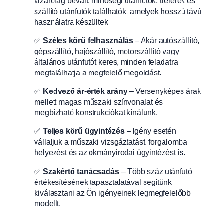
kizárólag bevált, minőségi utánfutók, trélerek és
szállító utánfutók találhatók, amelyek hosszú távú
használatra készültek.
✅
Széles körű felhasználás
– Akár autószállító,
gépszállító, hajószállító, motorszállító vagy
általános utánfutót keres, minden feladatra
megtalálhatja a megfelelő megoldást.
✅
Kedvező ár-érték arány
– Versenyképes árak
mellett magas műszaki színvonalat és
megbízható konstrukciókat kínálunk.
✅
Teljes körű ügyintézés
– Igény esetén
vállaljuk a műszaki vizsgáztatást, forgalomba
helyezést és az okmányirodai ügyintézést is.
✅
Szakértő tanácsadás
– Több száz utánfutó
értékesítésének tapasztalatával segítünk
kiválasztani az Ön igényeinek legmegfelelőbb
modellt.