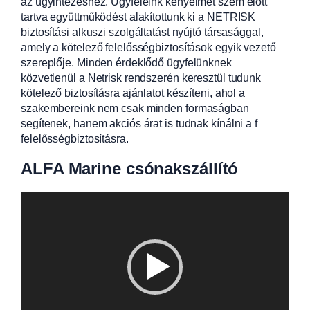
az ügyintézéshez. Ügyfeleink kényelmét szem előtt
tartva együttműködést alakítottunk ki a NETRISK
biztosítási alkuszi szolgáltatást nyújtó társasággal,
amely a kötelező felelősségbiztosítások egyik vezető
szereplője. Minden érdeklődő ügyfelünknek
közvetlenül a Netrisk rendszerén keresztül tudunk
kötelező biztosításra ajánlatot készíteni, ahol a
szakembereink nem csak minden formaságban
segítenek, hanem akciós árat is tudnak kínálni a f
felelősségbiztosításra.
ALFA Marine csónakszállító
Videólejátszó