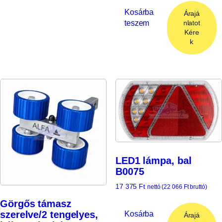
Kosárba
Árajá
teszem
nlatot
Kére
k
LED1 lámpa, bal
B0075
17 375
Ft
nettó (
22 066
Ft
bruttó)
Görgős támasz
szerelve/2 tengelyes,
Kosárba
Árajá