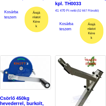
kpl. TH0033
41 470
Ft
nettó (
52 667
Ft
bruttó)
Kosárba
Árajá
teszem
nlatot
Kére
Kosárba
Árajá
k
teszem
nlatot
Kére
k
Csörlő 450kg
hevederrel, burkolt,