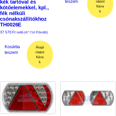
kék tartóval és
teszem
nlatot
Kére
kötőelemekkel, kpl.,
k
fék nélküli
csónakszállítókhoz
TH0026E
37 570
Ft
nettó (
47 714
Ft
bruttó)
Kosárba
Árajá
teszem
nlatot
Kére
k