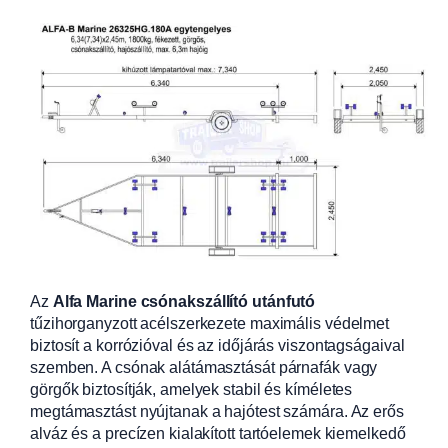
Az
Alfa Marine csónakszállító utánfutó
tűzihorganyzott acélszerkezete maximális védelmet
biztosít a korrózióval és az időjárás viszontagságaival
szemben. A csónak alátámasztását párnafák vagy
görgők biztosítják, amelyek stabil és kíméletes
megtámasztást nyújtanak a hajótest számára. Az erős
alváz és a precízen kialakított tartóelemek kiemelkedő