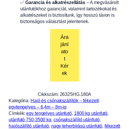
✅
Garancia és alkatrészellátás
– A megvásárolt
utánfutókhoz garanciát, valamint tartozékokat és
alkatrészeket is biztosítunk, így hosszú távon is
biztonságos választást jelentenek.
Ára
jánl
ato
t
Kér
ek
Cikkszám:
26325HG.180A
Kategória:
Hajó és csónakszállítók – fékezett
egytengelyes – 6,4m – 8m-ig
Címkék:
egy tengelyes utánfutó
, 
1800 kg utánfutó
, 
utánfutó 750-3500 kg
, 
csónakszállító utánfutó
, 
hajószállító utánfutó
, 
nagy teherbírású utánfutó
, 
fékezett