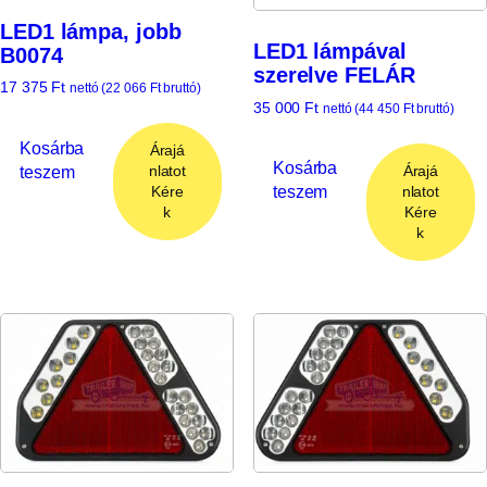
LED1 lámpa, jobb
LED1 lámpával
B0074
szerelve FELÁR
17 375
Ft
nettó (
22 066
Ft
bruttó)
35 000
Ft
nettó (
44 450
Ft
bruttó)
Kosárba
Árajá
Kosárba
teszem
Árajá
nlatot
teszem
nlatot
Kére
Kére
k
k