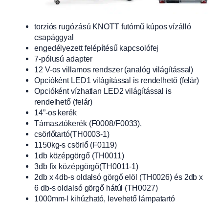
torziós rugózású KNOTT futómű kúpos vízálló
csapággyal
engedélyezett felépítésű kapcsolófej
7-pólusú adapter
12 V-os villamos rendszer (analóg világítással)
Opcióként LED1 világítással is rendelhető (felár)
Opcióként vízhatlan LED2 világítással is
rendelhető (felár)
14”-os kerék
Támasztókerék (F0008/F0033),
csörlőtartó(TH0003-1)
1150kg-s csörlő (F0119)
1db középgörgő (TH0011)
3db fix középgörgő(TH0011-1)
2db x 4db-s oldalsó görgő elöl (TH0026) és 2db x
6 db-s oldalsó görgő hátúl (TH0027)
1000mm-l kihúzható, levehető lámpatartó