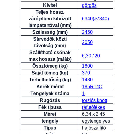
Attribútumok
Érték
Kivitel
görgős
Teljes hossz,
zárójelben kihúzott
6340(>7340)
lámpatartóval (mm)
Szélesség (mm)
2450
Sárvédők közti
2050
távolság (mm)
Szállítható csónak
6,30 / 20
max hossza (m/láb)
Össztömeg (kg)
1800
Saját tömeg (kg)
370
Terhelhetőség (kg)
1430
Kerék méret
185R14C
Tengelyek száma
1
Rugózás
torziós knott
Fék típusa
ráfutófékes
Méret
6.34 x 2.45
tengely
egytengelyes
Típus
hajószállító