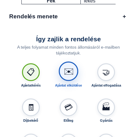
Fék
fékes
Rendelés menete
+
Így zajlik a rendelése
A teljes folyamat minden fontos állomásáról e-mailben
tájékoztatjuk.
🤝
📋
✉️
Ajánlatkérés
Ajánlat elküldése
Ajánlat elfogadása
🧾
💳
🏭
Díjbekérő
Előleg
Gyártás