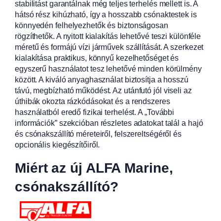
stabilitást garantálnak még teljes terhelés mellett is. A
hátsó rész kihúzható, így a hosszabb csónaktestek is
könnyedén felhelyezhetők és biztonságosan
rögzíthetők. A nyitott kialakítás lehetővé teszi különféle
méretű és formájú vízi járművek szállítását. A szerkezet
kialakítása praktikus, könnyű kezelhetőséget és
egyszerű használatot tesz lehetővé minden körülmény
között. A kiváló anyaghasználat biztosítja a hosszú
távú, megbízható működést. Az utánfutó jól viseli az
úthibák okozta rázkódásokat és a rendszeres
használatból eredő fizikai terhelést. A „További
információk” szekcióban részletes adatokat talál a hajó
és csónakszállító méreteiről, felszereltségéről és
opcionális kiegészítőiről.
Miért az új ALFA Marine,
csónakszállító?