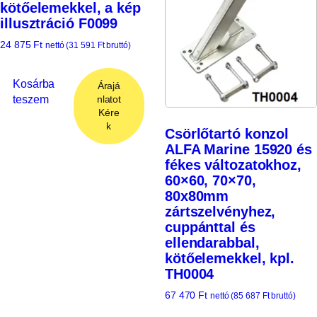
kötőelemekkel, a kép
illusztráció F0099
24 875
Ft
nettó (
31 591
Ft
bruttó)
Kosárba
Árajá
teszem
nlatot
Kére
k
Csörlőtartó konzol
ALFA Marine 15920 és
fékes változatokhoz,
60×60, 70×70,
80x80mm
zártszelvényhez,
cuppánttal és
ellendarabbal,
kötőelemekkel, kpl.
TH0004
67 470
Ft
nettó (
85 687
Ft
bruttó)