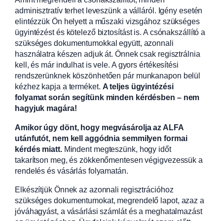
adminisztratív terhet leveszünk a válláról. Igény esetén
elintézzük Ön helyett a műszaki vizsgához szükséges
ügyintézést és kötelező biztosítást is. A csónakszállító a
szükséges dokumentumokkal együtt, azonnali
használatra készen adjuk át. Önnek csak regisztrálnia
kell, és már indulhat is vele. A gyors értékesítési
rendszerünknek köszönhetően pár munkanapon belül
kézhez kapja a terméket.
A teljes ügyintézési
folyamat során segítünk minden kérdésben – nem
hagyjuk magára!
Amikor úgy dönt, hogy megvásárolja az ALFA
utánfutót, nem kell aggódnia semmilyen formai
kérdés miatt.
Mindent megteszünk, hogy időt
takarítson meg, és zökkenőmentesen végigvezessük a
rendelés és vásárlás folyamatán.
Elkészítjük Önnek az azonnali regisztrációhoz
szükséges dokumentumokat, megrendelő lapot, azaz a
jóváhagyást, a vásárlási számlát és a meghatalmazást