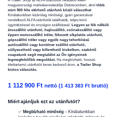
magyarországi márkakereskedője Debrecenben, ahol
több
mint 500 féle elérhető utánfutó közül választhat
.
Kínálatunkban kizárólag minőségi, gyári garanciával
rendelkező ALFA utánfutók találhatók, teljes körű
ügyintézéssel és országos szállítással.
Legyen az fék nélküli
áruszállító utánfutó, hajószállító, csónakszállító vagy
éppen motorszállító tréler, fékezett síkplatós utánfutó,
gépszállító tréler vagy egyéb nagy teherbírású
autószállító vagy konténer szállító utánfutó,
süllyeszthető vagy billenthető kivitelben, szakértő
csapatunk segít megtalálni az Ön igényeinek
legmegfelelőbb megoldást.
Ha megbízható, hosszú
élettartamú utánfutót keres kedvező áron,
a Trailer Shop
biztos választás.
1 112 900
Ft
nettó (
1 413 383
Ft
bruttó)
Miért ajánljuk ezt az utánfutót?
✅
Megbízható minőség
– Kínálatunkban