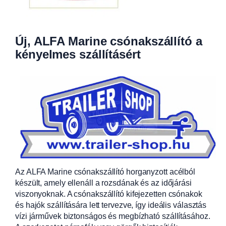
Új, ALFA Marine csónakszállító a
kényelmes szállításért
Az ALFA Marine csónakszállító horganyzott acélból
készült, amely ellenáll a rozsdának és az időjárási
viszonyoknak. A csónakszállító kifejezetten csónakok
és hajók szállítására lett tervezve, így ideális választás
vízi járművek biztonságos és megbízható szállításához.