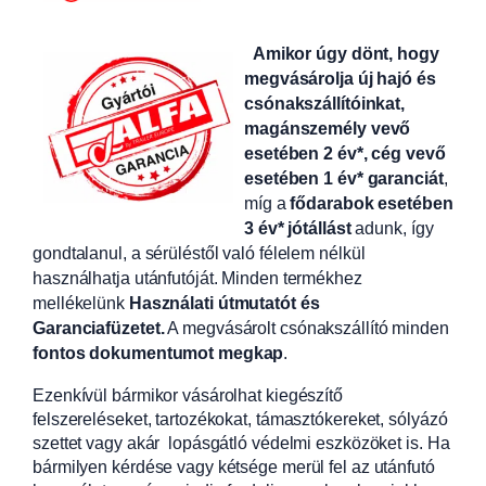
Amikor úgy dönt, hogy
megvásárolja új hajó és
csónakszállítóinkat,
magánszemély vevő
esetében 2 év*, cég vevő
esetében 1 év* garanciát
,
míg a
fődarabok esetében
3 év* jótállást
adunk, így
gondtalanul, a sérüléstől való félelem nélkül
használhatja utánfutóját. Minden termékhez
mellékelünk
Használati útmutatót és
Garanciafüzetet.
A
megvásárolt csónakszállító minden
fontos dokumentumot megkap
.
Ezenkívül bármikor vásárolhat kiegészítő
felszereléseket, tartozékokat, támasztókereket, sólyázó
szettet vagy akár lopásgátló védelmi eszközöket is. Ha
bármilyen kérdése vagy kétsége merül fel az utánfutó