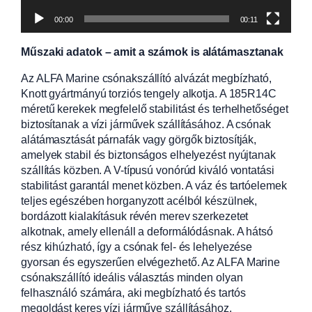
00:00
00:11
Műszaki adatok – amit a számok is alátámasztanak
Az ALFA Marine csónakszállító alvázát megbízható,
Knott gyártmányú torziós tengely alkotja. A 185R14C
méretű kerekek megfelelő stabilitást és terhelhetőséget
biztosítanak a vízi járművek szállításához. A csónak
alátámasztását párnafák vagy görgők biztosítják,
amelyek stabil és biztonságos elhelyezést nyújtanak
szállítás közben. A V-típusú vonórúd kiváló vontatási
stabilitást garantál menet közben. A váz és tartóelemek
teljes egészében horganyzott acélból készülnek,
bordázott kialakításuk révén merev szerkezetet
alkotnak, amely ellenáll a deformálódásnak. A hátsó
rész kihúzható, így a csónak fel- és lehelyezése
gyorsan és egyszerűen elvégezhető. Az ALFA Marine
csónakszállító ideális választás minden olyan
felhasználó számára, aki megbízható és tartós
megoldást keres vízi járműve szállításához.