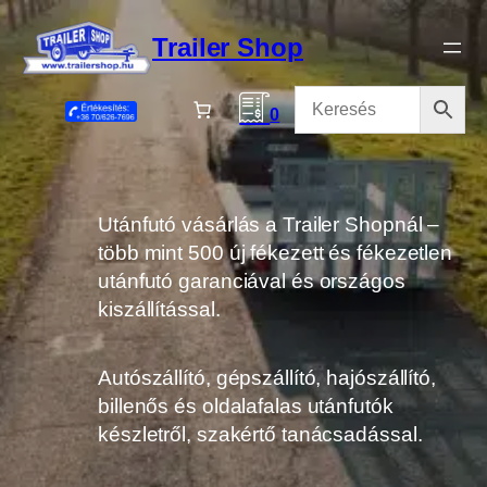
Ugrás
a
Trailer Shop
tartalomhoz
0
Utánfutó vásárlás a Trailer Shopnál –
több mint 500 új fékezett és fékezetlen
utánfutó garanciával és országos
kiszállítással.
Autószállító, gépszállító, hajószállító,
billenős és oldalafalas utánfutók
készletről, szakértő tanácsadással.