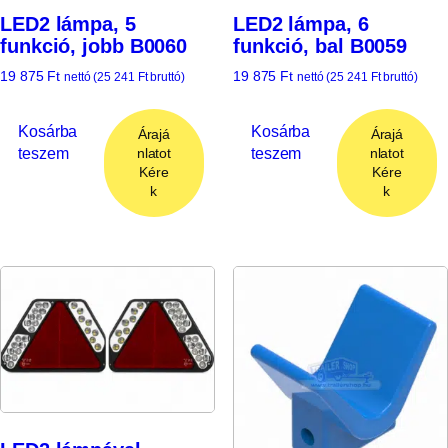
LED2 lámpa, 5
LED2 lámpa, 6
funkció, jobb B0060
funkció, bal B0059
19 875
Ft
19 875
Ft
nettó (
25 241
Ft
bruttó)
nettó (
25 241
Ft
bruttó)
Kosárba
Kosárba
Árajá
Árajá
teszem
teszem
nlatot
nlatot
Kére
Kére
k
k