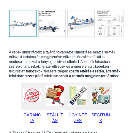
A képek illusztrációk; a gyártó folyamatos fejlesztései miatt a termék
műszaki tartalma és megjelenése előzetes értesítés nélkül is
módosulhat, ezért a tényleges kivitel eltérhet. A termék leírásban
szereplő tartozékok, felszereltségek és a megjelenített képeken
feltüntetett tartozékok, felszereltségek közötti
eltérés esetén
,
a termék
leírásban szereplő tételek tartoznak a termék megjelenített árához.
GARANC
SZÁLLÍT
ÜGYINTÉ
SEGÍTÜN
IA
ÁS
ZÉS
K
A Trailer Shop az ALFA utánfutók hivatalos kelet-