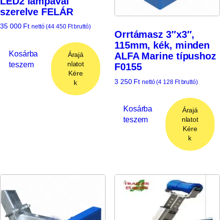
LED2 lámpával
szerelve FELÁR
35 000
Ft
nettó (
44 450
Ft
bruttó)
Orrtámasz 3″x3″,
115mm, kék, minden
Kosárba
ALFA Marine típushoz
Árajá
teszem
nlatot
F0155
Kére
3 250
Ft
nettó (
4 128
Ft
bruttó)
k
Kosárba
Árajá
teszem
nlatot
Kére
k