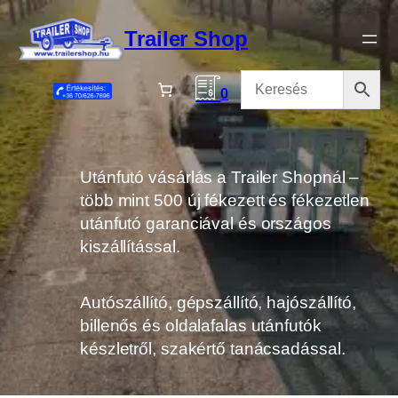
Ugrás
a
Trailer Shop
tartalomhoz
0
Utánfutó vásárlás a Trailer Shopnál –
több mint 500 új fékezett és fékezetlen
utánfutó garanciával és országos
kiszállítással.
Autószállító, gépszállító, hajószállító,
billenős és oldalafalas utánfutók
készletről, szakértő tanácsadással.