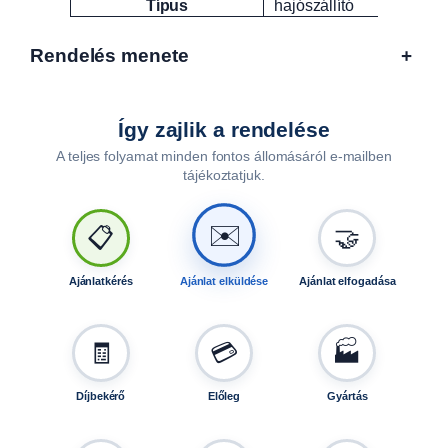
Típus
hajószállító
Rendelés menete
+
Így zajlik a rendelése
A teljes folyamat minden fontos állomásáról e-mailben
tájékoztatjuk.
🤝
📋
✉️
Ajánlatkérés
Ajánlat elküldése
Ajánlat elfogadása
🧾
💳
🏭
Díjbekérő
Előleg
Gyártás