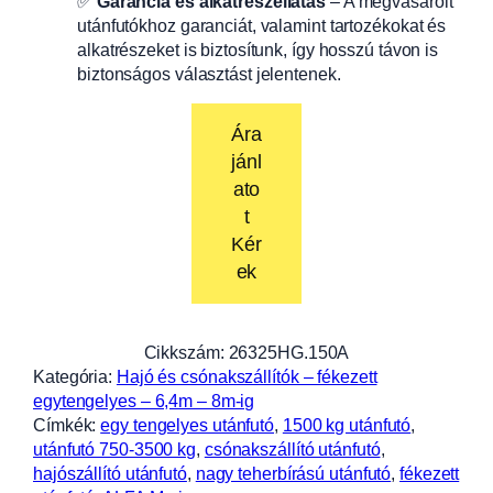
✅
Garancia és alkatrészellátás
– A megvásárolt
utánfutókhoz garanciát, valamint tartozékokat és
alkatrészeket is biztosítunk, így hosszú távon is
biztonságos választást jelentenek.
Ára
jánl
ato
t
Kér
ek
Cikkszám:
26325HG.150A
Kategória:
Hajó és csónakszállítók – fékezett
egytengelyes – 6,4m – 8m-ig
Címkék:
egy tengelyes utánfutó
, 
1500 kg utánfutó
, 
utánfutó 750-3500 kg
, 
csónakszállító utánfutó
, 
hajószállító utánfutó
, 
nagy teherbírású utánfutó
, 
fékezett