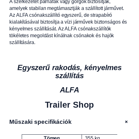
A szerkezetet párnafák vagy görgők biztosítják,
amelyek stabilan megtámasztják a szállított járművet.
Az ALFA csónakszállító egyszerű, de strapabíró
kialakításával biztosítja a vízi járművek biztonságos és
kényelmes szállítását. Az ALFA csónakszállítók
tökéletes megoldást kínálnak csónakok és hajók
szállítására.
Egyszerű rakodás, kényelmes
szállítás
ALFA
Trailer Shop
+
Műszaki specifikációk
Tömeg
355 kg