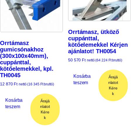
Orrtámasz, ütköző
cuppánttal,
Orrtámasz
kötőelemekkel Kérjen
gumicsónakhoz
ajánlatot! TH0054
(300x100x40mm),
50 570
Ft
nettó (
64 224
Ft
bruttó)
cuppánttal,
kötőelemekkel, kpl.
TH0045
Kosárba
Árajá
teszem
nlatot
12 870
Ft
nettó (
16 345
Ft
bruttó)
Kére
k
Kosárba
Árajá
teszem
nlatot
Kére
k