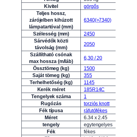
Attribútumok
Érték
Kivitel
görgős
Teljes hossz,
zárójelben kihúzott
6340(>7340)
lámpatartóval (mm)
Szélesség (mm)
2450
Sárvédők közti
2050
távolság (mm)
Szállítható csónak
6,30 / 20
max hossza (m/láb)
Össztömeg (kg)
1500
Saját tömeg (kg)
355
Terhelhetőség (kg)
1145
Kerék méret
185R14C
Tengelyek száma
1
Rugózás
torziós knott
Fék típusa
ráfutófékes
Méret
6.34 x 2.45
tengely
egytengelyes
Fék
fékes