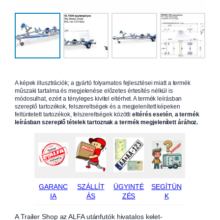
A képek illusztrációk; a gyártó folyamatos fejlesztései miatt a termék
műszaki tartalma és megjelenése előzetes értesítés nélkül is
módosulhat, ezért a tényleges kivitel eltérhet. A termék leírásban
szereplő tartozékok, felszereltségek és a megjelenített képeken
feltüntetett tartozékok, felszereltségek közötti
eltérés esetén
,
a termék
leírásban szereplő tételek tartoznak a termék megjelenített árához.
GARANC
SZÁLLÍT
ÜGYINTÉ
SEGÍTÜN
IA
ÁS
ZÉS
K
A Trailer Shop az ALFA utánfutók hivatalos kelet-