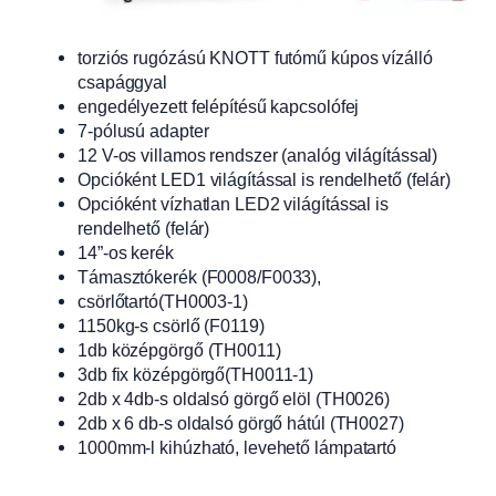
torziós rugózású KNOTT futómű kúpos vízálló
csapággyal
engedélyezett felépítésű kapcsolófej
7-pólusú adapter
12 V-os villamos rendszer (analóg világítással)
Opcióként LED1 világítással is rendelhető (felár)
Opcióként vízhatlan LED2 világítással is
rendelhető (felár)
14”-os kerék
Támasztókerék (F0008/F0033),
csörlőtartó(TH0003-1)
1150kg-s csörlő (F0119)
1db középgörgő (TH0011)
3db fix középgörgő(TH0011-1)
2db x 4db-s oldalsó görgő elöl (TH0026)
2db x 6 db-s oldalsó görgő hátúl (TH0027)
1000mm-l kihúzható, levehető lámpatartó