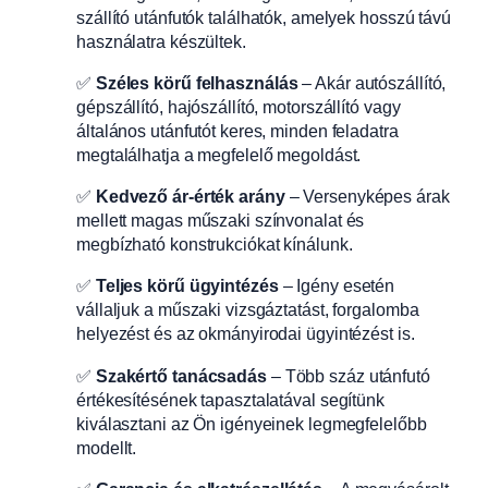
szállító utánfutók találhatók, amelyek hosszú távú
használatra készültek.
✅
Széles körű felhasználás
– Akár autószállító,
gépszállító, hajószállító, motorszállító vagy
általános utánfutót keres, minden feladatra
megtalálhatja a megfelelő megoldást.
✅
Kedvező ár-érték arány
– Versenyképes árak
mellett magas műszaki színvonalat és
megbízható konstrukciókat kínálunk.
✅
Teljes körű ügyintézés
– Igény esetén
vállaljuk a műszaki vizsgáztatást, forgalomba
helyezést és az okmányirodai ügyintézést is.
✅
Szakértő tanácsadás
– Több száz utánfutó
értékesítésének tapasztalatával segítünk
kiválasztani az Ön igényeinek legmegfelelőbb
modellt.