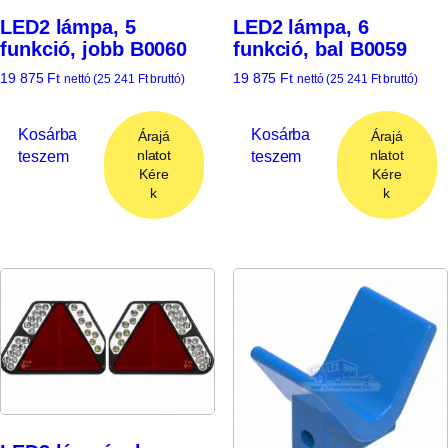
LED2 lámpa, 5
LED2 lámpa, 6
funkció, jobb B0060
funkció, bal B0059
19 875
Ft
19 875
Ft
nettó (
25 241
Ft
bruttó)
nettó (
25 241
Ft
bruttó)
Kosárba
Kosárba
Árajá
Árajá
teszem
teszem
nlatot
nlatot
Kére
Kére
k
k