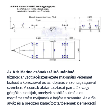
Az
Alfa Marine csónakszállító utánfutó
tűzihorganyzott acélszerkezete maximális védelmet
biztosít a korrózióval és az időjárás viszontagságaival
szemben. A csónak alátámasztását párnafák vagy
görgők biztosítják, amelyek stabil és kíméletes
megtámasztást nyújtanak a hajótest számára. Az erős
alváz és a precízen kialakított tartóelemek kiemelkedő