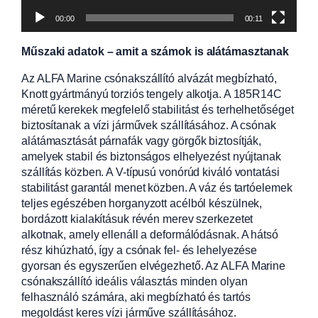
00:00
00:11
Műszaki adatok – amit a számok is alátámasztanak
Az ALFA Marine csónakszállító alvázát megbízható,
Knott gyártmányú torziós tengely alkotja. A 185R14C
méretű kerekek megfelelő stabilitást és terhelhetőséget
biztosítanak a vízi járművek szállításához. A csónak
alátámasztását párnafák vagy görgők biztosítják,
amelyek stabil és biztonságos elhelyezést nyújtanak
szállítás közben. A V-típusú vonórúd kiváló vontatási
stabilitást garantál menet közben. A váz és tartóelemek
teljes egészében horganyzott acélból készülnek,
bordázott kialakításuk révén merev szerkezetet
alkotnak, amely ellenáll a deformálódásnak. A hátsó
rész kihúzható, így a csónak fel- és lehelyezése
gyorsan és egyszerűen elvégezhető. Az ALFA Marine
csónakszállító ideális választás minden olyan
felhasználó számára, aki megbízható és tartós
megoldást keres vízi járműve szállításához.