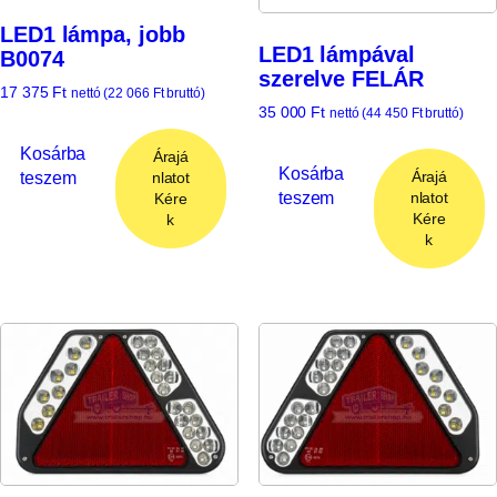
LED1 lámpa, jobb
LED1 lámpával
B0074
szerelve FELÁR
17 375
Ft
nettó (
22 066
Ft
bruttó)
35 000
Ft
nettó (
44 450
Ft
bruttó)
Kosárba
Árajá
Kosárba
teszem
Árajá
nlatot
teszem
nlatot
Kére
Kére
k
k