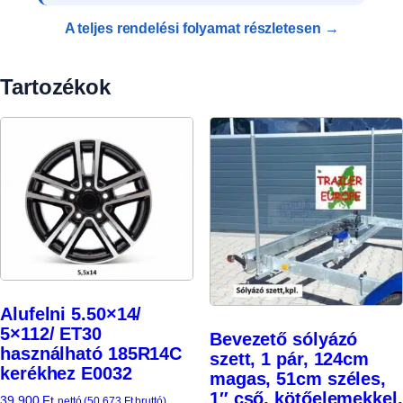
A teljes rendelési folyamat részletesen →
Tartozékok
Alufelni 5.50×14/
5×112/ ET30
Bevezető sólyázó
használható 185R14C
szett, 1 pár, 124cm
kerékhez E0032
magas, 51cm széles,
1″ cső, kötőelemekkel,
39 900
Ft
nettó (
50 673
Ft
bruttó)