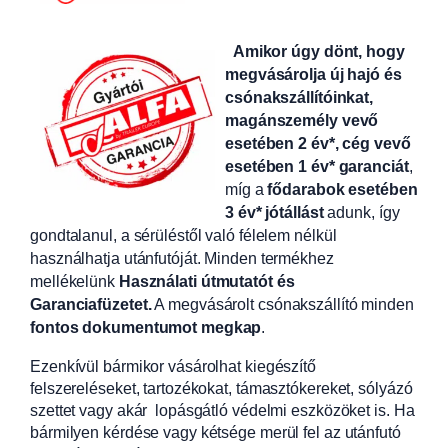
Amikor úgy dönt, hogy
megvásárolja új hajó és
csónakszállítóinkat,
magánszemély vevő
esetében 2 év*, cég vevő
esetében 1 év* garanciát
,
míg a
fődarabok esetében
3 év* jótállást
adunk, így
gondtalanul, a sérüléstől való félelem nélkül
használhatja utánfutóját. Minden termékhez
mellékelünk
Használati útmutatót és
Garanciafüzetet.
A
megvásárolt csónakszállító minden
fontos dokumentumot megkap
.
Ezenkívül bármikor vásárolhat kiegészítő
felszereléseket, tartozékokat, támasztókereket, sólyázó
szettet vagy akár lopásgátló védelmi eszközöket is. Ha
bármilyen kérdése vagy kétsége merül fel az utánfutó