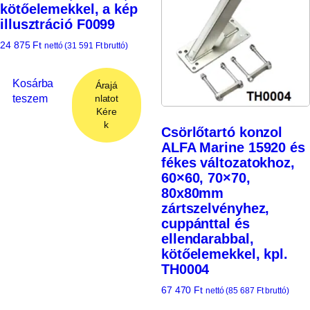
kötőelemekkel, a kép
illusztráció F0099
24 875
Ft
nettó (
31 591
Ft
bruttó)
Kosárba
Árajá
teszem
nlatot
Kére
k
Csörlőtartó konzol
ALFA Marine 15920 és
fékes változatokhoz,
60×60, 70×70,
80x80mm
zártszelvényhez,
cuppánttal és
ellendarabbal,
kötőelemekkel, kpl.
TH0004
67 470
Ft
nettó (
85 687
Ft
bruttó)