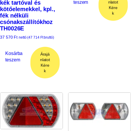
kék tartóval és
teszem
nlatot
Kére
kötőelemekkel, kpl.,
k
fék nélküli
csónakszállítókhoz
TH0026E
37 570
Ft
nettó (
47 714
Ft
bruttó)
Kosárba
Árajá
teszem
nlatot
Kére
k