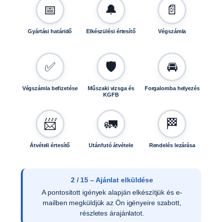
📅
🔔
📄
Gyártási határidő
Elkészülési értesítő
Végszámla
✅
🛡️
🚘
Végszámla befizetése
Műszaki vizsga és
Forgalomba helyezés
KGFB
📨
🚛
🏁
Átvételi értesítő
Utánfutó átvétele
Rendelés lezárása
3 / 15 – Ajánlat elfogadása
Az ajánlat írásos elfogadását követően ellenőrizzük
a vevői adatokat, és rendelését rögzítjük
rendszerünkben.