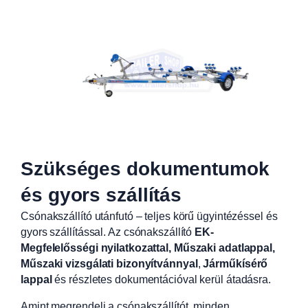
Szükséges dokumentumok
és gyors szállítás
Csónakszállító utánfutó – teljes körű ügyintézéssel és
gyors szállítással. Az csónakszállító
EK-
Megfelelősségi nyilatkozattal, Műszaki adatlappal,
Műszaki vizsgálati bizonyítvánnyal
,
Járműkísérő
lappal
és részletes dokumentációval kerül átadásra.
Amint megrendeli a csónakszállítót, minden