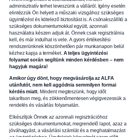
adminisztratív terhet leveszünk a válláról. Igény esetén
elintézzük Ön helyett a műszaki vizsgához szükséges
ügyintézést és kötelező biztosítást is. A csónakszállító a
szükséges dokumentumokkal együtt, azonnali
használatra készen adjuk át. Önnek csak regisztrálnia
kell, és már indulhat is vele. A gyors értékesítési
rendszerünknek köszönhetően pár munkanapon belül
kézhez kapja a terméket.
A teljes ügyintézési
folyamat során segítünk minden kérdésben – nem
hagyjuk magára!
Amikor úgy dönt, hogy megvásárolja az ALFA
utánfutót, nem kell aggódnia semmilyen formai
kérdés miatt.
Mindent megteszünk, hogy időt
takarítson meg, és zökkenőmentesen végigvezessük a
rendelés és vásárlás folyamatán.
Elkészítjük Önnek az azonnali regisztrációhoz
szükséges dokumentumokat, megrendelő lapot, azaz a
jóváhagyást, a vásárlási számlát és a meghatalmazást
az ügyintézéshez. Ügyfeleink kényelmét szem előtt