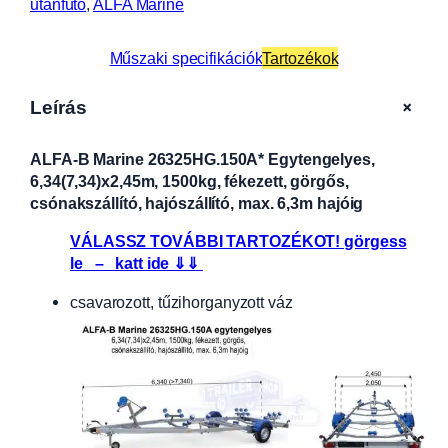
utánfutó
, 
ALFA Marine
Műszaki specifikációk
Tartozékok
+
Leírás
ALFA-B Marine 26325HG.150A* Egytengelyes,
6,34(7,34)x2,45m, 1500kg, fékezett, görgős,
csónakszállító, hajószállító, max. 6,3m hajóig
VÁLASSZ TOVÁBBI TARTOZÉKOT! görgess
le – katt ide ⇓⇓
csavarozott, tűzihorganyzott váz