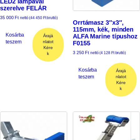
LED2 lámpával
szerelve FELÁR
35 000
Ft
nettó (
44 450
Ft
bruttó)
Orrtámasz 3″x3″,
115mm, kék, minden
Kosárba
ALFA Marine típushoz
Árajá
teszem
nlatot
F0155
Kére
3 250
Ft
nettó (
4 128
Ft
bruttó)
k
Kosárba
Árajá
teszem
nlatot
Kére
k