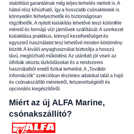
stabilitást garantálnak még teljes terhelés mellett is. A
hátsó rész kihúzható, így a hosszabb csónaktestek is
könnyedén felhelyezhetők és biztonságosan
rögzíthetők. A nyitott kialakítás lehetővé teszi különféle
méretű és formájú vízi járművek szállítását. A szerkezet
kialakítása praktikus, könnyű kezelhetőséget és
egyszerű használatot tesz lehetővé minden körülmény
között. A kiváló anyaghasználat biztosítja a hosszú
távú, megbízható működést. Az utánfutó jól viseli az
úthibák okozta rázkódásokat és a rendszeres
használatból eredő fizikai terhelést. A „További
információk” szekcióban részletes adatokat talál a hajó
és csónakszállító méreteiről, felszereltségéről és
opcionális kiegészítőiről.
Miért az új ALFA Marine,
csónakszállító?