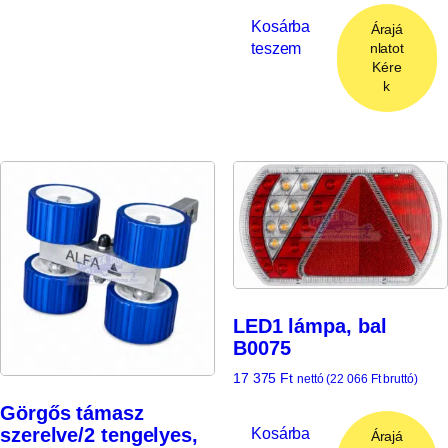
Kosárba
Árajá
teszem
nlatot
Kére
k
LED1 lámpa, bal
B0075
17 375
Ft
nettó (
22 066
Ft
bruttó)
Görgős támasz
szerelve/2 tengelyes,
Kosárba
Árajá