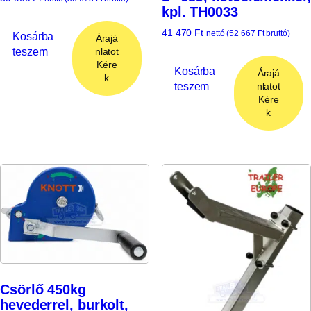
kpl. TH0033
41 470
Ft
nettó (
52 667
Ft
bruttó)
Kosárba
Árajá
teszem
nlatot
Kére
Kosárba
Árajá
k
teszem
nlatot
Kére
k
Csörlő 450kg
hevederrel, burkolt,