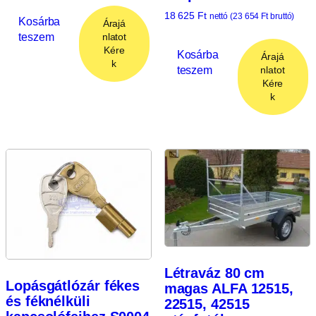
18 625
Ft
nettó (
23 654
Ft
bruttó)
Kosárba
Árajá
teszem
nlatot
Kére
Kosárba
Árajá
k
teszem
nlatot
Kére
k
Létraváz 80 cm
Lopásgátlózár fékes
magas ALFA 12515,
és féknélküli
22515, 42515