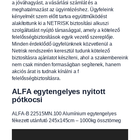
a jóváhagyást, a vásárlási számlát és a
meghatalmazást az ügyintézéshez. Ügyfeleink
kényelmét szem előtt tartva együttműködést
alakítottunk ki a NETRISK biztosítási alkuszi
szolgáltatást nyújtó társasággal, amely a kötelező
felelősségbiztosítások egyik vezető szereplője.
Minden érdeklődő ügyfelünknek közvetlenül a
Netrisk rendszerén keresztül tudunk kötelező
biztosításra ajánlatot készíteni, ahol a szakembereink
nem csak minden formaságban segítenek, hanem
akciós árat is tudnak kínálni a f
felelősségbiztosításra.
ALFA egytengelyes nyitott
pótkocsi
ALFA-B 22515MN.100 Alumínium egytengelyes
fékezett utánfutó 245x145cm – 1000kg össztömeg
Videólejátszó