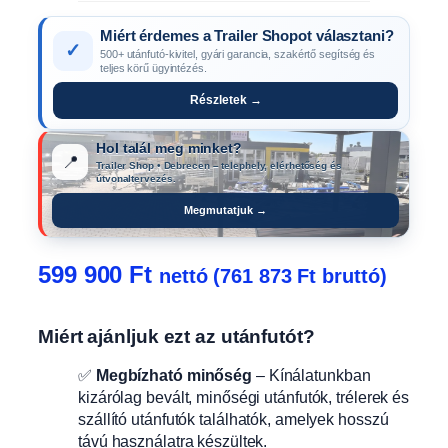
Miért érdemes a Trailer Shopot választani?
✓
500+ utánfutó-kivitel, gyári garancia, szakértő segítség és
teljes körű ügyintézés.
Részletek →
Hol talál meg minket?
📍
Trailer Shop • Debrecen – telephely, elérhetőség és
útvonaltervezés.
Megmutatjuk →
599 900
Ft
nettó (
761 873
Ft
bruttó)
Miért ajánljuk ezt az utánfutót?
✅
Megbízható minőség
– Kínálatunkban
kizárólag bevált, minőségi utánfutók, trélerek és
szállító utánfutók találhatók, amelyek hosszú
távú használatra készültek.