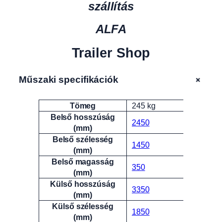
szállítás
ALFA
Trailer Shop
+
Műszaki specifikációk
Tömeg
245 kg
Attribútumok
Érték
Belső hosszúság
2450
(mm)
Belső szélesség
1450
(mm)
Belső magasság
350
(mm)
Külső hosszúság
3350
(mm)
Külső szélesség
1850
(mm)