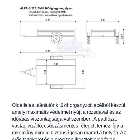
Oldalfalas utánfutónk tűzihorganyzott acélból készül,
amely maximális védelmet nyújt a rozsdával
és az
időjárás viszontagságaival szemben. A padlózat
vastag vízálló, csúszásm
entes rétegelt lemez, így a
rakomány mindig biztonságosan marad a helyén. Az
erős tartókeret és a precízen illes
ztett oldalfalak