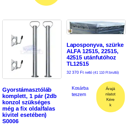
Laposponyva, szürke
ALFA 12515, 22515,
42515 utánfutóhoz
TL12515
32 370
Ft
nettó (
41 110
Ft
bruttó)
Kosárba
Árajá
Gyorstámasztóláb
teszem
nlatot
komplett, 1 pár (2db
Kére
konzol szükséges
k
még a fix oldalfalas
kivitel esetében)
S0006