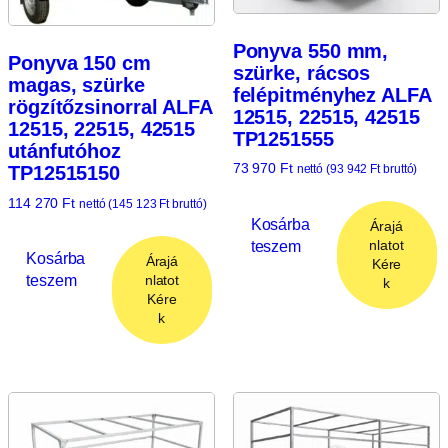
Ponyva 550 mm,
Ponyva 150 cm
szürke, rácsos
magas, szürke
felépitményhez ALFA
rögzítőzsinorral ALFA
12515, 22515, 42515
12515, 22515, 42515
TP1251555
utánfutóhoz
73 970
Ft
TP12515150
nettó (
93 942
Ft
bruttó)
114 270
Ft
nettó (
145 123
Ft
bruttó)
Kosárba
Árajá
teszem
nlatot
Kosárba
Árajá
Kére
teszem
nlatot
k
Kére
k