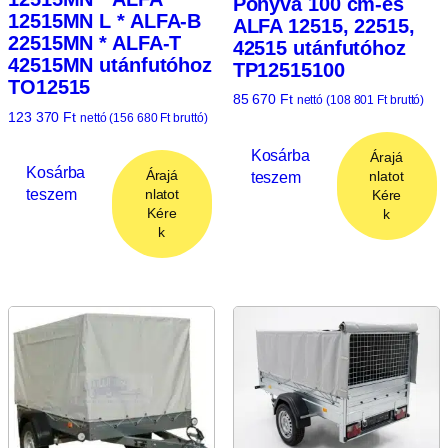
Ponyva 100 cm-es
12515MN L * ALFA-B
ALFA 12515, 22515,
22515MN * ALFA-T
42515 utánfutóhoz
42515MN utánfutóhoz
TP12515100
TO12515
85 670
Ft
nettó (
108 801
Ft
bruttó)
123 370
Ft
nettó (
156 680
Ft
bruttó)
Kosárba
Árajá
Kosárba
Árajá
teszem
nlatot
teszem
nlatot
Kére
Kére
k
k