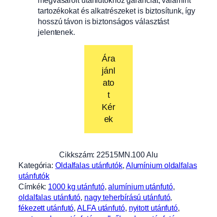
tartozékokat és alkatrészeket is biztosítunk, így
hosszú távon is biztonságos választást
jelentenek.
Ára
jánl
ato
t
Kér
ek
Cikkszám:
22515MN.100 Alu
Kategória:
Oldalfalas utánfutók
, 
Alumínium oldalfalas
utánfutók
Címkék:
1000 kg utánfutó
, 
alumínium utánfutó
, 
oldalfalas utánfutó
, 
nagy teherbírású utánfutó
, 
fékezett utánfutó
, 
ALFA utánfutó
, 
nyitott utánfutó
, 