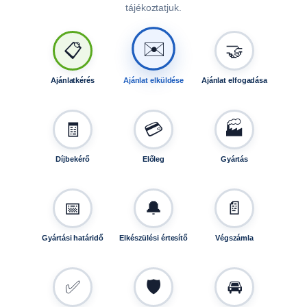
tájékoztatjuk.
🤝
📋
✉️
Ajánlatkérés
Ajánlat elküldése
Ajánlat elfogadása
🧾
💳
🏭
Díjbekérő
Előleg
Gyártás
📅
🔔
📄
Gyártási határidő
Elkészülési értesítő
Végszámla
✅
🛡️
🚘