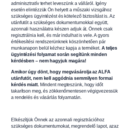
adminisztratív terhet leveszünk a válláról. Igény
esetén elintézzük Ön helyett a műszaki vizsgához
szükséges ügyintézést és kötelező biztosítást is. Az
utánfutót a szükséges dokumentumokkal együtt,
azonnali használatra készen adjuk át. Önnek csak
regisztrálnia kell, és már indulhat is vele. A gyors
értékesítési rendszerünknek köszönhetően pár
munkanapon belül kézhez kapja a terméket.
A teljes
ügyintézési folyamat során segítünk minden
kérdésben – nem hagyjuk magára!
Amikor úgy dönt, hogy megvásárolja az ALFA
utánfutót, nem kell aggódnia semmilyen formai
kérdés miatt.
Mindent megteszünk, hogy időt
takarítson meg, és zökkenőmentesen végigvezessük
a rendelés és vásárlás folyamatán.
Elkészítjük Önnek az azonnali regisztrációhoz
szükséges dokumentumokat, megrendelő lapot, azaz