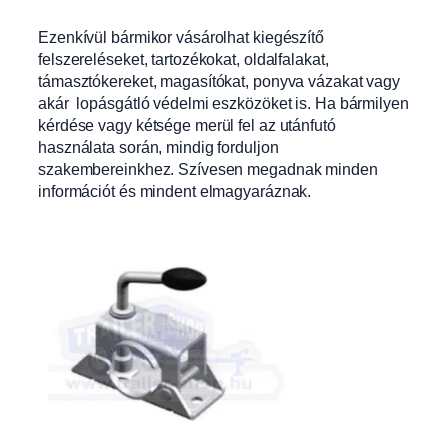
Ezenkívül bármikor vásárolhat kiegészítő
felszereléseket, tartozékokat, oldalfalakat,
támasztókereket, magasítókat, ponyva vázakat vagy
akár lopásgátló védelmi eszközöket is. Ha bármilyen
kérdése vagy kétsége merül fel az utánfutó
használata során, mindig forduljon
szakembereinkhez. Szívesen megadnak minden
információt és mindent elmagyaráznak.