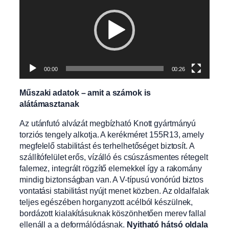
00:00
00:26
Műszaki adatok – amit a számok is
alátámasztanak
Az utánfutó alvázát megbízható Knott gyártmányú
torziós tengely alkotja. A kerékméret 155R13, amely
megfelelő stabilitást és terhelhetőséget biztosít. A
szállítófelület erős, vízálló és csúszásmentes rétegelt
falemez, integrált rögzítő elemekkel így a rakomány
mindig biztonságban van. A V-típusú vonórúd biztos
vontatási stabilitást nyújt menet közben. Az oldalfalak
teljes egészében horganyzott acélból készülnek,
bordázott kialakításuknak köszönhetően merev fallal
ellenáll a a deformálódásnak.
Nyitható hátsó oldala