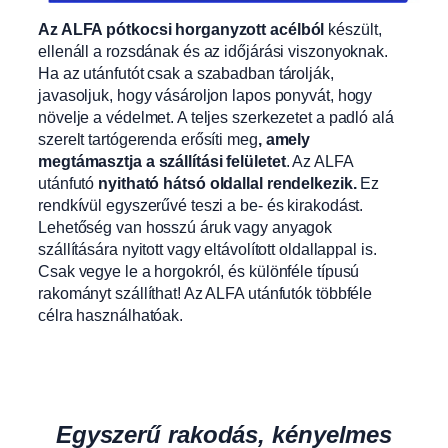
Az ALFA pótkocsi horganyzott acélból
készült,
ellenáll a rozsdának és az időjárási viszonyoknak.
Ha az utánfutót csak a szabadban tárolják,
javasoljuk, hogy vásároljon lapos ponyvát, hogy
növelje a védelmet. A teljes szerkezetet a padló alá
szerelt tartógerenda erősíti meg
, amely
megtámasztja a szállítási felületet
. Az ALFA
utánfutó
nyitható hátsó oldallal rendelkezik.
Ez
rendkívül egyszerűvé teszi a be- és kirakodást.
Lehetőség van hosszú áruk vagy anyagok
szállítására nyitott vagy eltávolított oldallappal is.
Csak vegye le a horgokról, és különféle típusú
rakományt szállíthat! Az ALFA utánfutók többféle
célra használhatóak.
Egyszerű rakodás, kényelmes