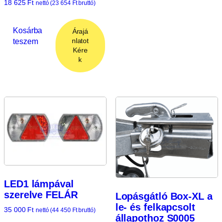
18 625
Ft
nettó (
23 654
Ft
bruttó)
Kosárba
Árajá
teszem
nlatot
Kére
k
LED1 lámpával
szerelve FELÁR
Lopásgátló Box-XL a
le- és felkapcsolt
35 000
Ft
nettó (
44 450
Ft
bruttó)
állapothoz S0005