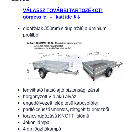
VÁLASSZ TOVÁBBI TARTOZÉKOT!
görgess le – katt ide ⇓⇓
oldalfalak 350mm-s duplafalú alumínium
profilból
lenyitható hátsó ajtó biztonsági zárral
horganyzott V-alakú alváz
engedélyezett felépítésű kapcsolófej
padló csúszásmentes, rétegelt falemezből
torziós rugózású KNOTT futómű
Jokon lámpa
4 db rögzítőkampó