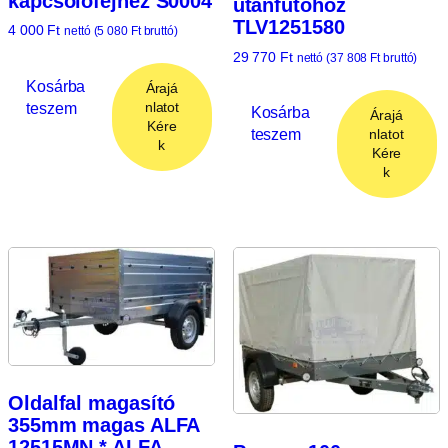
kapcsolófejhez S0004
utánfutóhoz
TLV1251580
4 000
Ft
nettó (
5 080
Ft
bruttó)
29 770
Ft
nettó (
37 808
Ft
bruttó)
Kosárba
Árajá
teszem
nlatot
Kosárba
Árajá
Kére
teszem
nlatot
k
Kére
k
Oldalfal magasító
355mm magas ALFA
12515MN * ALFA