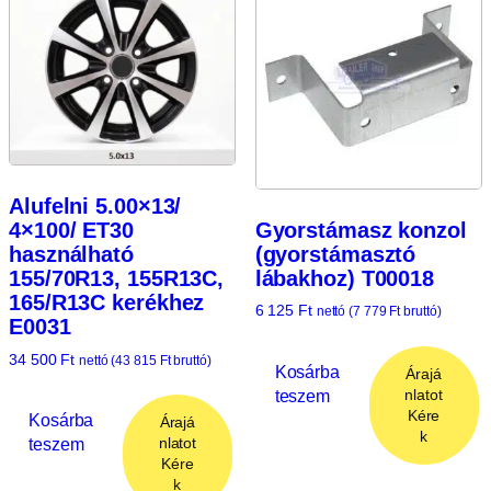
Alufelni 5.00×13/
Gyorstámasz konzol
4×100/ ET30
(gyorstámasztó
használható
lábakhoz) T00018
155/70R13, 155R13C,
165/R13C kerékhez
6 125
Ft
nettó (
7 779
Ft
bruttó)
E0031
34 500
Ft
nettó (
43 815
Ft
bruttó)
Kosárba
Árajá
teszem
nlatot
Kére
Kosárba
Árajá
k
teszem
nlatot
Kére
k