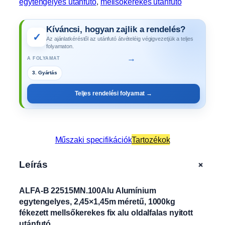
egytengelyes utánfutó
, 
mellsőkerekes utánfutó
Kíváncsi, hogyan zajlik a rendelés?
✓
Az ajánlatkéréstől az utánfutó átvételéig végigvezetjük a teljes
folyamaton.
→
A FOLYAMAT
4. Műszaki vizsga
Teljes rendelési folyamat →
Műszaki specifikációk
Tartozékok
+
Leírás
ALFA-B 22515MN.100Alu Alumínium
egytengelyes, 2,45×1,45m méretű, 1000kg
fékezett mellsőkerekes fix alu oldalfalas nyitott
utánfutó