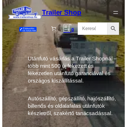
Ugrás
a
Trailer Shop
tartalomhoz
0
Utánfutó vásárlás a Trailer Shopnál –
több mint 500 új fékezett és
fékezetlen utánfutó garanciával és
országos kiszállítással.
Autószállító, gépszállító, hajószállító,
billenős és oldalafalas utánfutók
készletről, szakértő tanácsadással.