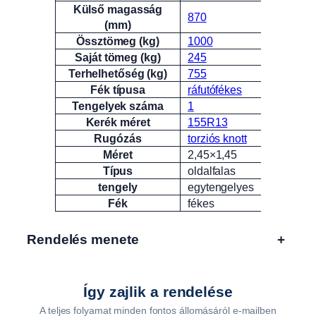
Külső magasság
870
(mm)
Össztömeg (kg)
1000
Saját tömeg (kg)
245
Terhelhetőség (kg)
755
Fék típusa
ráfutófékes
Tengelyek száma
1
Kerék méret
155R13
Rugózás
torziós knott
Méret
2,45×1,45
Típus
oldalfalas
tengely
egytengelyes
Fék
fékes
Rendelés menete
+
Így zajlik a rendelése
A teljes folyamat minden fontos állomásáról e-mailben