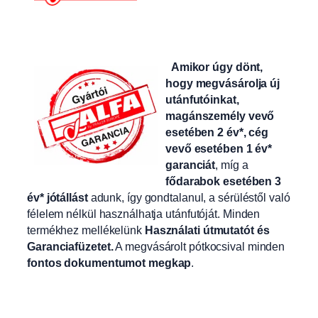
Amikor úgy dönt,
hogy megvásárolja új
utánfutóinkat,
magánszemély vevő
esetében 2 év*, cég
vevő esetében 1 év*
garanciát
, míg a
fődarabok esetében 3
év* jótállást
adunk, így gondtalanul, a sérüléstől való
félelem nélkül használhatja utánfutóját. Minden
termékhez mellékelünk
Használati útmutatót és
Garanciafüzetet.
A
megvásárolt pótkocsival minden
fontos dokumentumot megkap
.