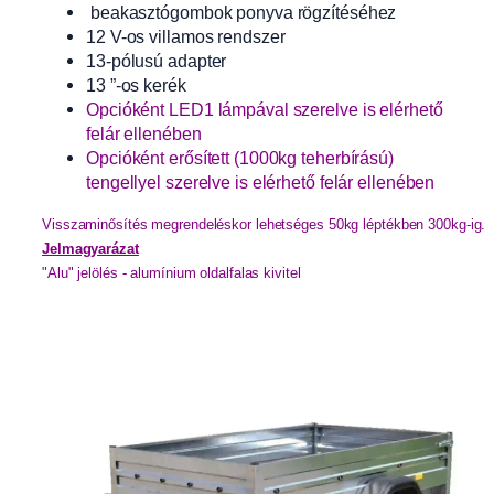
beakasztógombok ponyva rögzítéséhez
12 V-os villamos rendszer
13-pólusú adapter
13 ”-os kerék
Opcióként LED1 lámpával szerelve is elérhető
felár ellenében
Opcióként erősített (1000kg teherbírású)
tengellyel szerelve is elérhető felár ellenében
Visszaminősítés megrendeléskor lehetséges 50kg léptékben 300kg-ig. 
Jelmagyarázat
"Alu" jelölés - alumínium oldalfalas kivitel