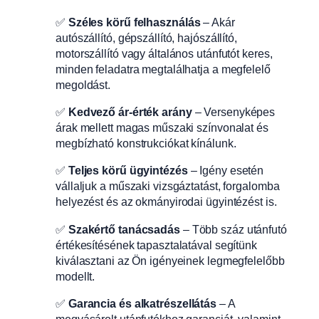
✅
Széles körű felhasználás
– Akár
autószállító, gépszállító, hajószállító,
motorszállító vagy általános utánfutót keres,
minden feladatra megtalálhatja a megfelelő
megoldást.
✅
Kedvező ár-érték arány
– Versenyképes
árak mellett magas műszaki színvonalat és
megbízható konstrukciókat kínálunk.
✅
Teljes körű ügyintézés
– Igény esetén
vállaljuk a műszaki vizsgáztatást, forgalomba
helyezést és az okmányirodai ügyintézést is.
✅
Szakértő tanácsadás
– Több száz utánfutó
értékesítésének tapasztalatával segítünk
kiválasztani az Ön igényeinek legmegfelelőbb
modellt.
✅
Garancia és alkatrészellátás
– A
megvásárolt utánfutókhoz garanciát, valamint