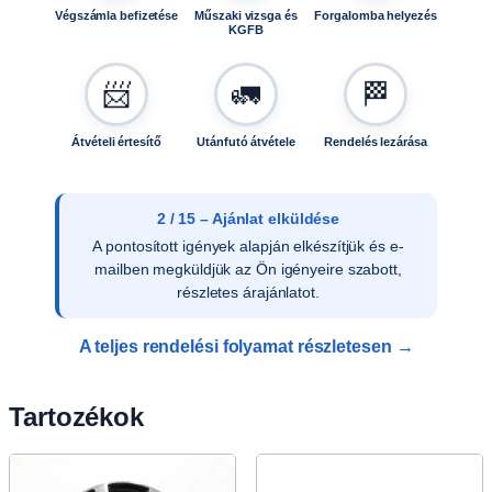
Végszámla befizetése
Műszaki vizsga és
Forgalomba helyezés
KGFB
📨
🚛
🏁
Átvételi értesítő
Utánfutó átvétele
Rendelés lezárása
3 / 15 – Ajánlat elfogadása
Az ajánlat írásos elfogadását követően
ellenőrizzük a vevői adatokat, és rendelését
rögzítjük rendszerünkben.
A teljes rendelési folyamat részletesen →
Tartozékok