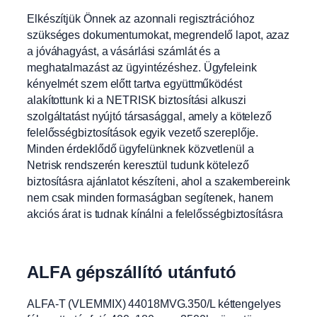
Elkészítjük Önnek az azonnali regisztrációhoz
szükséges dokumentumokat, megrendelő lapot, azaz
a jóváhagyást, a vásárlási számlát és a
meghatalmazást az ügyintézéshez. Ügyfeleink
kényelmét szem előtt tartva együttműködést
alakítottunk ki a NETRISK biztosítási alkuszi
szolgáltatást nyújtó társasággal, amely a kötelező
felelősségbiztosítások egyik vezető szereplője.
Minden érdeklődő ügyfelünknek közvetlenül a
Netrisk rendszerén keresztül tudunk kötelező
biztosításra ajánlatot készíteni, ahol a szakembereink
nem csak minden formaságban segítenek, hanem
akciós árat is tudnak kínálni a felelősségbiztosításra
ALFA gépszállító utánfutó
ALFA-T (VLEMMIX) 44018MVG.350/L kéttengelyes