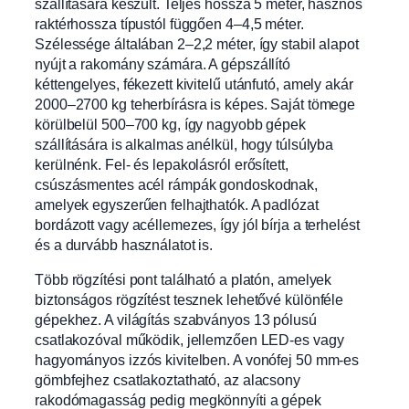
szállítására készült. Teljes hossza 5 méter, hasznos
raktérhossza típustól függően 4–4,5 méter.
Szélessége általában 2–2,2 méter, így stabil alapot
nyújt a rakomány számára. A gépszállító
kéttengelyes, fékezett kivitelű utánfutó, amely akár
2000–2700 kg teherbírásra is képes. Saját tömege
körülbelül 500–700 kg, így nagyobb gépek
szállítására is alkalmas anélkül, hogy túlsúlyba
kerülnénk. Fel- és lepakolásról erősített,
csúszásmentes acél rámpák gondoskodnak,
amelyek egyszerűen felhajthatók. A padlózat
bordázott vagy acéllemezes, így jól bírja a terhelést
és a durvább használatot is.
Több rögzítési pont található a platón, amelyek
biztonságos rögzítést tesznek lehetővé különféle
gépekhez. A világítás szabványos 13 pólusú
csatlakozóval működik, jellemzően LED-es vagy
hagyományos izzós kivitelben. A vonófej 50 mm-es
gömbfejhez csatlakoztatható, az alacsony
rakodómagasság pedig megkönnyíti a gépek