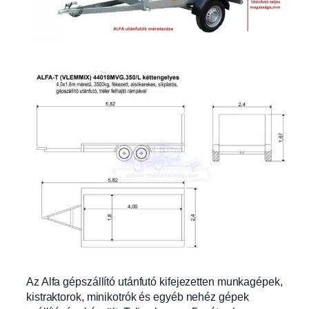
Az Alfa gépszállító utánfutó kifejezetten munkagépek,
kistraktorok, minikotrók és egyéb nehéz gépek