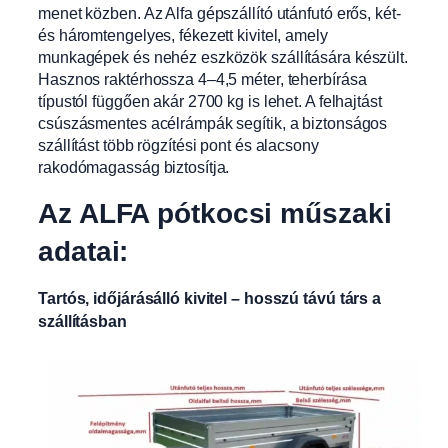
menet közben. Az Alfa gépszállító utánfutó erős, két-
és háromtengelyes, fékezett kivitel, amely
munkagépek és nehéz eszközök szállítására készült.
Hasznos raktérhossza 4–4,5 méter, teherbírása
típustól függően akár 2700 kg is lehet. A felhajtást
csúszásmentes acélrámpák segítik, a biztonságos
szállítást több rögzítési pont és alacsony
rakodómagasság biztosítja.
Az ALFA pótkocsi műszaki
adatai:
Tartós, időjárásálló kivitel – hosszú távú társ a
szállításban