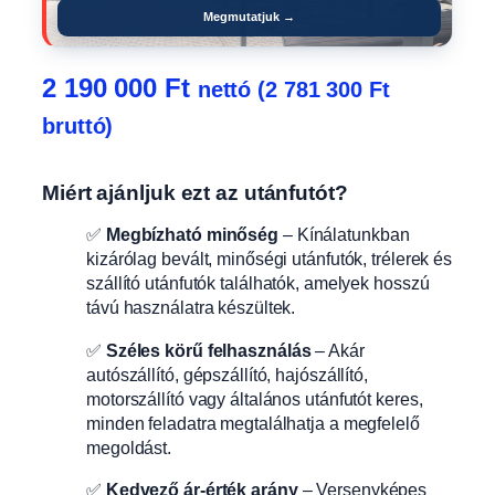
Megmutatjuk →
2 190 000
Ft
nettó (
2 781 300
Ft
bruttó)
Miért ajánljuk ezt az utánfutót?
✅
Megbízható minőség
– Kínálatunkban
kizárólag bevált, minőségi utánfutók, trélerek és
szállító utánfutók találhatók, amelyek hosszú
távú használatra készültek.
✅
Széles körű felhasználás
– Akár
autószállító, gépszállító, hajószállító,
motorszállító vagy általános utánfutót keres,
minden feladatra megtalálhatja a megfelelő
megoldást.
✅
Kedvező ár-érték arány
– Versenyképes