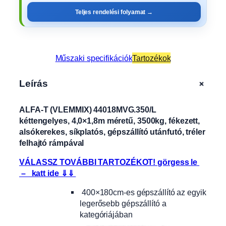
Teljes rendelési folyamat →
Műszaki specifikációk
Tartozékok
+
Leírás
ALFA-T (VLEMMIX) 44018MVG.350/L
kéttengelyes, 4,0×1,8m méretű, 3500kg, fékezett,
alsókerekes, síkplatós, gépszállító utánfutó, tréler
felhajtó rámpával
VÁLASSZ TOVÁBBI TARTOZÉKOT! görgess le
– katt ide ⇓⇓
400×180cm-es gépszállító az egyik
legerősebb gépszállító a
kategóriájában