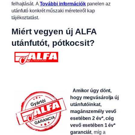
felhajtását.
A
További információk
panelen az
utánfutó konkrét műszaki méreteiről kap
tájékoztatást.
Miért vegyen új ALFA
utánfutót, pótkocsit?
Amikor úgy dönt,
hogy megvásárolja új
utánfutóinkat,
magánszemély vevő
esetében 2 év*, cég
vevő esetében 1 év*
garanciát
, míg a