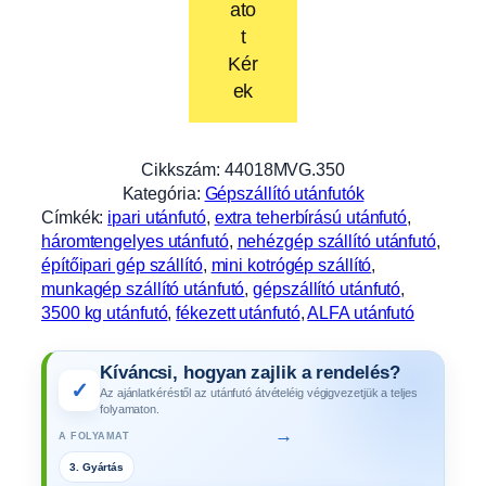
ato
t
Kér
ek
Cikkszám:
44018MVG.350
Kategória:
Gépszállító utánfutók
Címkék:
ipari utánfutó
, 
extra teherbírású utánfutó
, 
háromtengelyes utánfutó
, 
nehézgép szállító utánfutó
, 
építőipari gép szállító
, 
mini kotrógép szállító
, 
munkagép szállító utánfutó
, 
gépszállító utánfutó
, 
3500 kg utánfutó
, 
fékezett utánfutó
, 
ALFA utánfutó
Kíváncsi, hogyan zajlik a rendelés?
✓
Az ajánlatkéréstől az utánfutó átvételéig végigvezetjük a teljes
folyamaton.
→
A FOLYAMAT
3. Gyártás