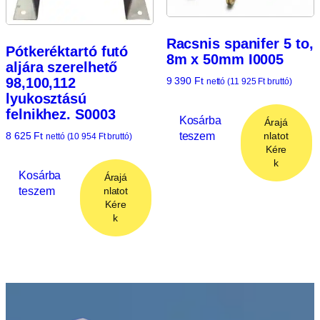
Racsnis spanifer 5 to,
Pótkeréktartó futó
8m x 50mm I0005
aljára szerelhető
9 390
Ft
98,100,112
nettó (
11 925
Ft
bruttó)
lyukosztású
felnikhez. S0003
Kosárba
Árajá
teszem
nlatot
8 625
Ft
nettó (
10 954
Ft
bruttó)
Kére
k
Kosárba
Árajá
teszem
nlatot
Kére
k