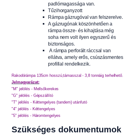
padlómagassága van.
Tűzihorganyzott
Rámpa gázrugóval van felszerelve.
A gázrugónak köszönhetően a
rámpa össze- és kihajtása még
soha nem volt ilyen egyszerű és
biztonságos.
A rámpa perforált ráccsal van
ellátva, amely erős, csúszásmentes
profillal rendelkezik.
Rakodórámpa 135cm hosszú,támasszal - 3,8 tonnáig terhelhető.
Jelmagyarázat:
"M" jelölés - Mellsőkerekes
"G" jelölés - Gépszállító
"T" jelölés - Kéttengelyes (tandem) utánfutó
"4" jelölés - Kéttengelyes
"5" jelölés - Háromtengelyes
Szükséges dokumentumok