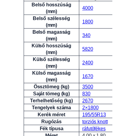
Belső hosszúság
4000
(mm)
Belső szélesség
1800
(mm)
Belső magasság
340
(mm)
Külső hosszúság
5820
(mm)
Külső szélesség
2400
(mm)
Külső magasság
1670
(mm)
Össztömeg (kg)
3500
Saját tömeg (kg)
830
Terhelhetőség (kg)
2670
Tengelyek száma
2×1800
Kerék méret
195/55R13
Rugózás
torziós knott
Fék típusa
ráfutófékes
Méret
4.00 x 1.80