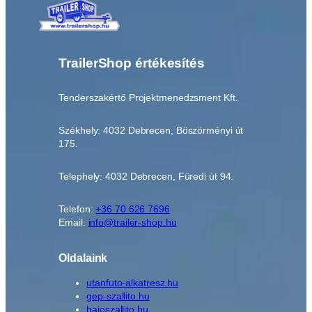
TrailerShop értékesítés
Tenderszakértő Projektmenedzsment Kft.
Székhely: 4032 Debrecen, Böszörményi út
175.
Telephely: 4032 Debrecen, Füredi út 94.
Telefon:
+36 70 626 7696
Email:
info@trailer-shop.hu
Oldalaink
utanfuto-alkatresz.hu
gep-szallito.hu
hajoszallito.hu