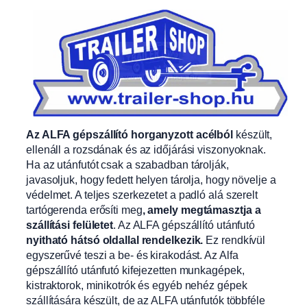
Az ALFA gépszállító horganyzott acélból
készült,
ellenáll a rozsdának és az időjárási viszonyoknak.
Ha az utánfutót csak a szabadban tárolják,
javasoljuk, hogy fedett helyen tárolja, hogy növelje a
védelmet. A teljes szerkezetet a padló alá szerelt
tartógerenda erősíti meg
, amely megtámasztja a
szállítási felületet
. Az ALFA gépszállító utánfutó
nyitható hátsó oldallal rendelkezik.
Ez rendkívül
egyszerűvé teszi a be- és kirakodást. Az Alfa
gépszállító utánfutó kifejezetten munkagépek,
kistraktorok, minikotrók és egyéb nehéz gépek
szállítására készült, de az ALFA utánfutók többféle