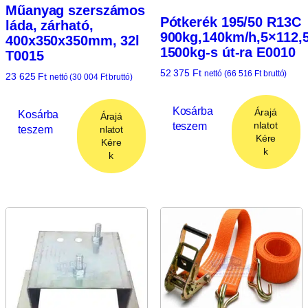
Műanyag szerszámos
Pótkerék 195/50 R13C
láda, zárható,
900kg,140km/h,5×112,5
400x350x350mm, 32l
1500kg-s út-ra E0010
T0015
52 375
Ft
nettó (
66 516
Ft
bruttó)
23 625
Ft
nettó (
30 004
Ft
bruttó)
Kosárba
Árajá
Kosárba
Árajá
teszem
nlatot
teszem
nlatot
Kére
Kére
k
k