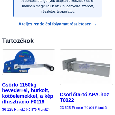
Az ajánlat írásos elfogadását követően
ellenőrizzük a vevői adatokat, és rendelését
rögzítjük rendszerünkben.
A teljes rendelési folyamat részletesen →
Tartozékok
Csörlő 1150kg
hevederrel, burkolt,
Csörlőtartó APA-hoz
kötőelemekkel, a kép
T0022
illusztráció F0119
23 625
Ft
nettó (
30 004
Ft
bruttó)
36 125
Ft
nettó (
45 879
Ft
bruttó)