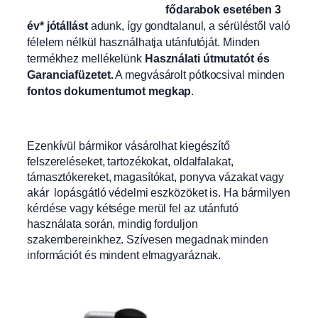
fődarabok esetében 3
év* jótállást
adunk, így gondtalanul, a sérüléstől való
félelem nélkül használhatja utánfutóját. Minden
termékhez mellékelünk
Használati útmutatót és
Garanciafüzetet.
A
megvásárolt pótkocsival minden
fontos dokumentumot megkap
.
Ezenkívül bármikor vásárolhat kiegészítő
felszereléseket, tartozékokat, oldalfalakat,
támasztókereket, magasítókat, ponyva vázakat vagy
akár lopásgátló védelmi eszközöket is. Ha bármilyen
kérdése vagy kétsége merül fel az utánfutó
használata során, mindig forduljon
szakembereinkhez. Szívesen megadnak minden
információt és mindent elmagyaráznak.