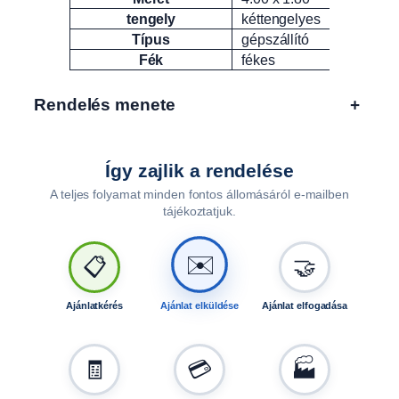
tengely
kéttengelyes
Típus
gépszállító
Fék
fékes
Rendelés menete
+
Így zajlik a rendelése
A teljes folyamat minden fontos állomásáról e-mailben
tájékoztatjuk.
🤝
📋
✉️
Ajánlatkérés
Ajánlat elküldése
Ajánlat elfogadása
🧾
💳
🏭