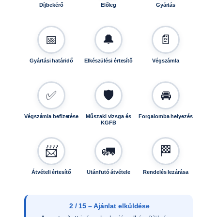
Díjbekérő
Előleg
Gyártás
📅
🔔
📄
Gyártási határidő
Elkészülési értesítő
Végszámla
✅
🛡️
🚘
Végszámla befizetése
Műszaki vizsga és
Forgalomba helyezés
KGFB
📨
🚛
🏁
Átvételi értesítő
Utánfutó átvétele
Rendelés lezárása
3 / 15 – Ajánlat elfogadása