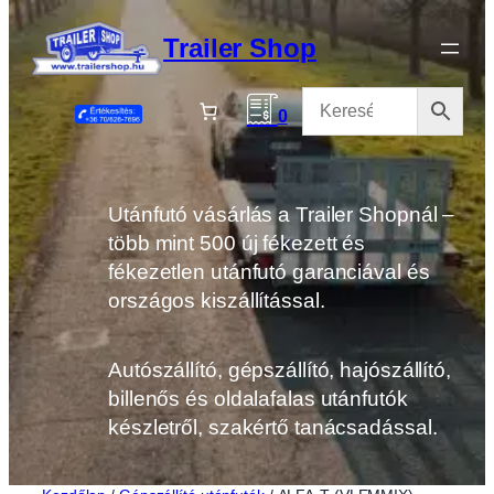
Ugrás
a
Trailer Shop
tartalomhoz
0
Utánfutó vásárlás a Trailer Shopnál –
több mint 500 új fékezett és
fékezetlen utánfutó garanciával és
országos kiszállítással.
Autószállító, gépszállító, hajószállító,
billenős és oldalafalas utánfutók
készletről, szakértő tanácsadással.