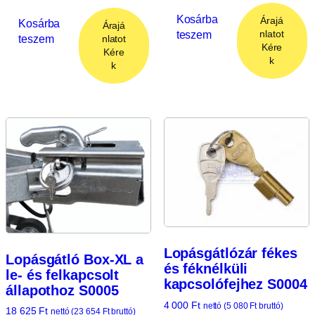
Kosárba
Árajá
Kosárba
Árajá
teszem
nlatot
teszem
nlatot
Kére
Kére
k
k
Lopásgátlózár fékes
Lopásgátló Box-XL a
és féknélküli
le- és felkapcsolt
kapcsolófejhez S0004
állapothoz S0005
4 000
Ft
nettó (
5 080
Ft
bruttó)
18 625
Ft
nettó (
23 654
Ft
bruttó)