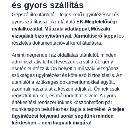
és gyors szállítás
Gépszállító utánfutó – teljes körű ügyintézéssel és
gyors szállítással. Az utánfutó
EK-Megfelelőségi
nyilatkozattal, Műszaki adatlappal, Műszaki
vizsgálati bizonyítvánnyal
,
Járműkísérő lappal
és
részletes dokumentációval kerül átadásra.
Amint megrendeli az oldalfalas utánfutót, minden
adminisztratív terhet leveszünk a válláról. Igény
esetén elintézzük Ön helyett a műszaki vizsgához
szükséges ügyintézést és kötelező biztosítást is. Az
utánfutót a szükséges dokumentumokkal együtt,
azonnali használatra készen adjuk át. Önnek csak
regisztrálnia kell, és már indulhat is vele. A gyors
értékesítési rendszerünknek köszönhetően pár
munkanapon belül kézhez kapja a terméket.
A teljes
ügyintézési folyamat során segítünk minden
kérdésben – nem hagyjuk magára!