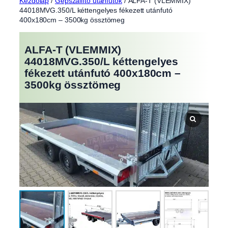
Kezdőlap
/
Gépszállító utánfutók
/ ALFA-T (VLEMMIX)
44018MVG.350/L kéttengelyes fékezett utánfutó
400x180cm – 3500kg össztömeg
ALFA-T (VLEMMIX)
44018MVG.350/L kéttengelyes
fékezett utánfutó 400x180cm –
3500kg össztömeg