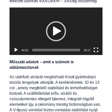
fékezett utánfutó 400x180cm – 3500kg össztömeg
Videólejátszó
00:00
00:17
Műszaki adatok – amit a számok is
alátámasztanak
Az utánfutó alvázát megbízható Knott gyártmányú
torziós tengelyek alkotják. A kerékméretek: 10 és 13
col , amely megfelelő stabilitást és terhelhetőséget
biztosít. A szállítófelület erős, vízálló és
csúszásmentes rétegelt falemez, integrált rögzítő
elemekkel így a rakomány mindig biztonságban van.
A V-típusú vonórúd biztos vontatási stabilitást nyújt