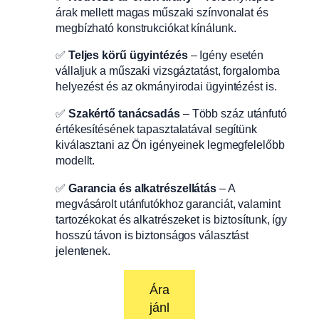
árak mellett magas műszaki színvonalat és
megbízható konstrukciókat kínálunk.
✅
Teljes körű ügyintézés
– Igény esetén
vállaljuk a műszaki vizsgáztatást, forgalomba
helyezést és az okmányirodai ügyintézést is.
✅
Szakértő tanácsadás
– Több száz utánfutó
értékesítésének tapasztalatával segítünk
kiválasztani az Ön igényeinek legmegfelelőbb
modellt.
✅
Garancia és alkatrészellátás
– A
megvásárolt utánfutókhoz garanciát, valamint
tartozékokat és alkatrészeket is biztosítunk, így
hosszú távon is biztonságos választást
jelentenek.
Ára
jánl