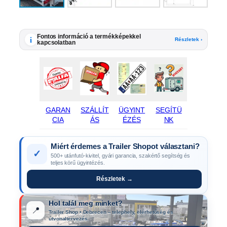
Fontos információ a termékképekkel
i
Részletek ›
kapcsolatban
GARAN
SZÁLLÍT
ÜGYINT
SEGÍTÜ
CIA
ÁS
ÉZÉS
NK
Miért érdemes a Trailer Shopot választani?
✓
500+ utánfutó-kivitel, gyári garancia, szakértő segítség és
teljes körű ügyintézés.
Részletek →
Hol talál meg minket?
📍
Trailer Shop • Debrecen – telephely, elérhetőség és
útvonaltervezés.