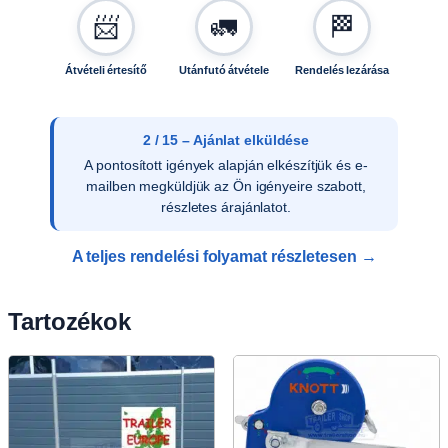
📨
🚛
🏁
Átvételi értesítő
Utánfutó átvétele
Rendelés lezárása
2 / 15 – Ajánlat elküldése
A pontosított igények alapján elkészítjük és e-
mailben megküldjük az Ön igényeire szabott,
részletes árajánlatot.
A teljes rendelési folyamat részletesen →
Tartozékok