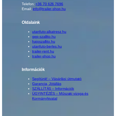
Telefon:
+36 70 626 7696
Email:
info@trailer-shop.hu
Oldalaink
utanfuto-alkatresz.hu
gep-szallito.hu
hajoszallito.hu
utanfuto-berles.hu
trailer-rent.hu
trailer-shop.hu
Információk
Segítünk! – Vásárlási útmutató
Garancia, Jótállás
SZÁLLÍTÁS – Információk
ÜGYINTÉZÉS – Műszaki vizsga és
Kormányhivatal