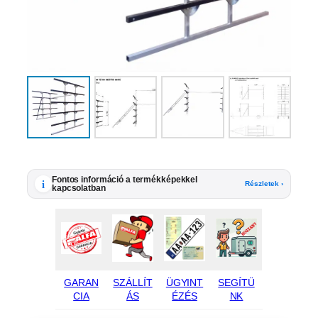
Fontos információ a termékképekkel
i
Részletek ›
kapcsolatban
GARAN
SZÁLLÍT
ÜGYINT
SEGÍTÜ
CIA
ÁS
ÉZÉS
NK