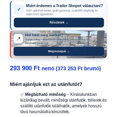
Miért érdemes a Trailer Shopot választani?
✓
500+ utánfutó-kivitel, gyári garancia, szakértő segítség és
teljes körű ügyintézés.
Részletek →
Hol talál meg minket?
📍
Trailer Shop • Debrecen – telephely, elérhetőség és
útvonaltervezés.
Megmutatjuk →
293 900
Ft
nettó (
373 253
Ft
bruttó)
Miért ajánljuk ezt az utánfutót?
✅
Megbízható minőség
– Kínálatunkban
kizárólag bevált, minőségi utánfutók, trélerek és
szállító utánfutók találhatók, amelyek hosszú
távú használatra készültek.