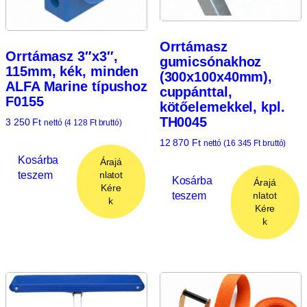
Orrtámasz
Orrtámasz 3″x3″,
gumicsónakhoz
115mm, kék, minden
(300x100x40mm),
ALFA Marine típushoz
cuppánttal,
F0155
kötőelemekkel, kpl.
TH0045
3 250
Ft
nettó (
4 128
Ft
bruttó)
12 870
Ft
nettó (
16 345
Ft
bruttó)
Kosárba
Árajá
teszem
nlatot
Kosárba
Árajá
Kére
teszem
nlatot
k
Kére
k