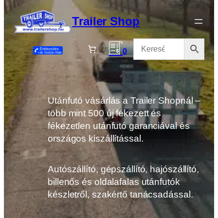
Ugrás
a
Trailer Shop
tartalomhoz
0
Utánfutó vásárlás a Trailer Shopnál –
több mint 500 új fékezett és
fékezetlen utánfutó garanciával és
országos kiszállítással.
Autószállító, gépszállító, hajószállító,
billenős és oldalafalas utánfutók
készletről, szakértő tanácsadással.