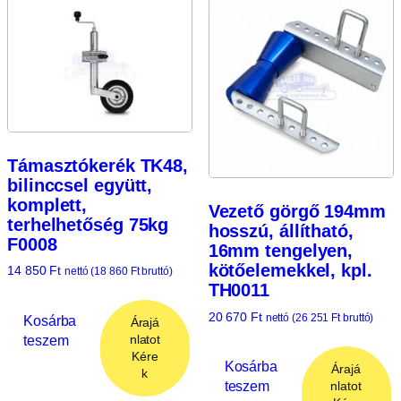
Támasztókerék TK48,
bilinccsel együtt,
komplett,
Vezető görgő 194mm
terhelhetőség 75kg
hosszú, állítható,
F0008
16mm tengelyen,
kötőelemekkel, kpl.
14 850
Ft
nettó (
18 860
Ft
bruttó)
TH0011
20 670
Ft
nettó (
26 251
Ft
bruttó)
Kosárba
Árajá
teszem
nlatot
Kére
Kosárba
Árajá
k
teszem
nlatot