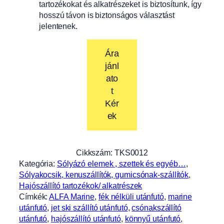
tartozékokat és alkatrészeket is biztosítunk, így
hosszú távon is biztonságos választást
jelentenek.
Ára
jánl
ato
t
Kér
ek
Cikkszám:
TKS0012
Kategória:
Sólyázó elemek , szettek és egyéb…
, 
Sólyakocsik, kenuszállítók, gumicsónak-szállítók
, 
Hajószállító tartozékok/ alkatrészek
Címkék:
ALFA Marine
, 
fék nélküli utánfutó
, 
marine
utánfutó
, 
jet ski szállító utánfutó
, 
csónakszállító
utánfutó
, 
hajószállító utánfutó
, 
könnyű utánfutó
, 