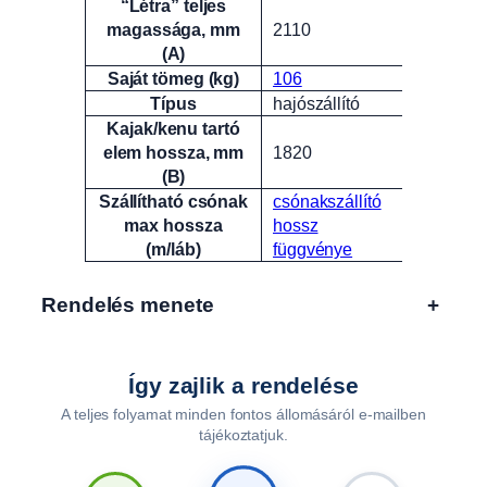
“Létra” teljes
magassága, mm
2110
(A)
Saját tömeg (kg)
106
Típus
hajószállító
Kajak/kenu tartó
elem hossza, mm
1820
(B)
Szállítható csónak
csónakszállító
max hossza
hossz
(m/láb)
függvénye
Rendelés menete
+
Így zajlik a rendelése
A teljes folyamat minden fontos állomásáról e-mailben
tájékoztatjuk.