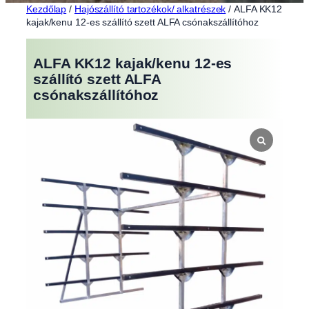
Kezdőlap
/
Hajószállító tartozékok/ alkatrészek
/ ALFA KK12
kajak/kenu 12-es szállító szett ALFA csónakszállítóhoz
ALFA KK12 kajak/kenu 12-es
szállító szett ALFA
csónakszállítóhoz