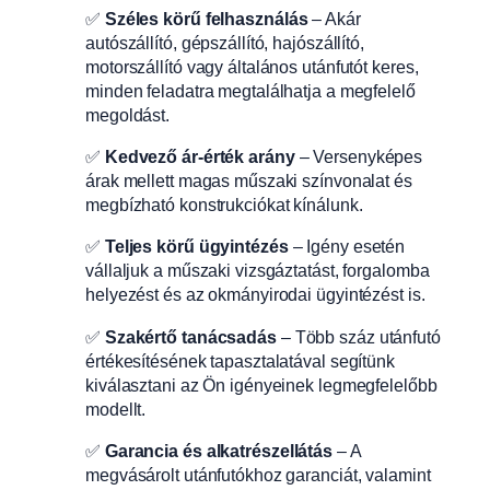
✅
Széles körű felhasználás
– Akár
autószállító, gépszállító, hajószállító,
motorszállító vagy általános utánfutót keres,
minden feladatra megtalálhatja a megfelelő
megoldást.
✅
Kedvező ár-érték arány
– Versenyképes
árak mellett magas műszaki színvonalat és
megbízható konstrukciókat kínálunk.
✅
Teljes körű ügyintézés
– Igény esetén
vállaljuk a műszaki vizsgáztatást, forgalomba
helyezést és az okmányirodai ügyintézést is.
✅
Szakértő tanácsadás
– Több száz utánfutó
értékesítésének tapasztalatával segítünk
kiválasztani az Ön igényeinek legmegfelelőbb
modellt.
✅
Garancia és alkatrészellátás
– A
megvásárolt utánfutókhoz garanciát, valamint