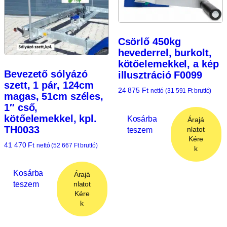
Csörlő 450kg
hevederrel, burkolt,
kötőelemekkel, a kép
Bevezető sólyázó
illusztráció F0099
szett, 1 pár, 124cm
24 875
Ft
nettó (
31 591
Ft
bruttó)
magas, 51cm széles,
1″ cső,
kötőelemekkel, kpl.
Kosárba
Árajá
TH0033
teszem
nlatot
Kére
41 470
Ft
nettó (
52 667
Ft
bruttó)
k
Kosárba
Árajá
teszem
nlatot
Kére
k