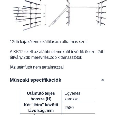
12db kajak/kenu szállítására alkalmas szett.
A KK12 szett az alábbi elemekből tevődik össze: 2db
állvány,2db merevités,2db kitámasztótok
!Az utánfutót nem tartalmazza!
+
Műszaki specifikációk
Utánfutó teljes
Egyenes
Attribútumok
Érték
hossza (H)
karokkal
Két “létra” közötti
2580
távolság, mm