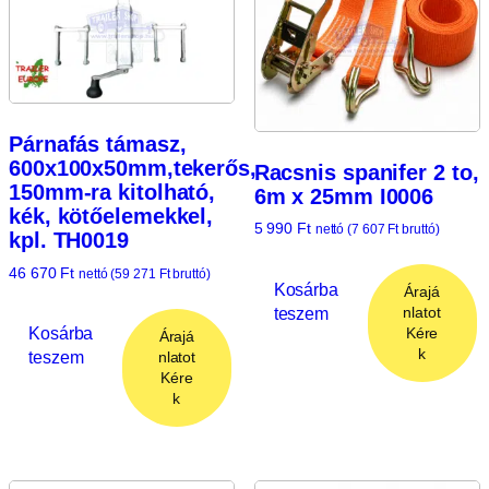
Párnafás támasz,
600x100x50mm,tekerős,
Racsnis spanifer 2 to,
150mm-ra kitolható,
6m x 25mm I0006
kék, kötőelemekkel,
5 990
Ft
nettó (
7 607
Ft
bruttó)
kpl. TH0019
46 670
Ft
nettó (
59 271
Ft
bruttó)
Kosárba
Árajá
teszem
nlatot
Kosárba
Kére
Árajá
k
teszem
nlatot
Kére
k