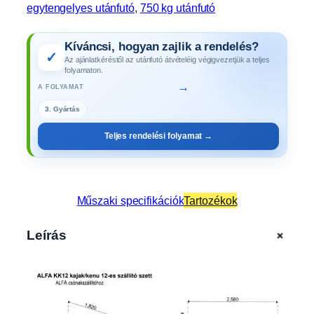
egytengelyes utánfutó
, 
750 kg utánfutó
Kíváncsi, hogyan zajlik a rendelés?
✓
Az ajánlatkéréstől az utánfutó átvételéig végigvezetjük a teljes
folyamaton.
→
A FOLYAMAT
3. Gyártás
Teljes rendelési folyamat →
Műszaki specifikációk
Tartozékok
+
Leírás