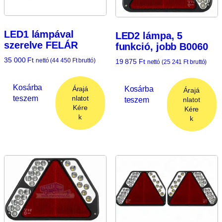
LED1 lámpával
LED2 lámpa, 5
szerelve FELÁR
funkció, jobb B0060
35 000
Ft
nettó (
44 450
Ft
bruttó)
19 875
Ft
nettó (
25 241
Ft
bruttó)
Kosárba
Kosárba
Árajá
Árajá
teszem
nlatot
teszem
nlatot
Kére
Kére
k
k