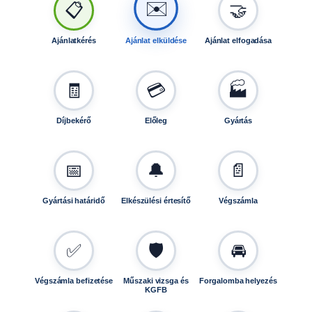
✉️
📋
🤝
Ajánlatkérés
Ajánlat elküldése
Ajánlat elfogadása
🧾
💳
🏭
Díjbekérő
Előleg
Gyártás
📅
🔔
📄
Gyártási határidő
Elkészülési értesítő
Végszámla
✅
🛡️
🚘
Végszámla befizetése
Műszaki vizsga és
Forgalomba helyezés
KGFB