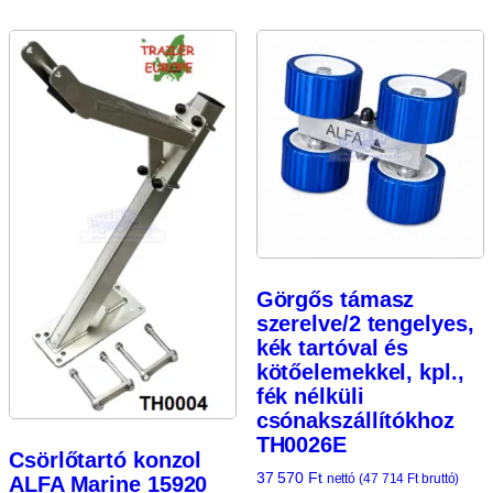
Görgős támasz
szerelve/2 tengelyes,
kék tartóval és
kötőelemekkel, kpl.,
fék nélküli
csónakszállítókhoz
TH0026E
Csörlőtartó konzol
37 570
Ft
nettó (
47 714
Ft
bruttó)
ALFA Marine 15920