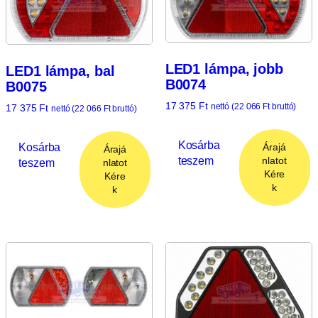
LED1 lámpa, jobb
LED1 lámpa, bal
B0074
B0075
17 375
Ft
nettó (
22 066
Ft
bruttó)
17 375
Ft
nettó (
22 066
Ft
bruttó)
Kosárba
Kosárba
Árajá
Árajá
teszem
nlatot
teszem
nlatot
Kére
Kére
k
k