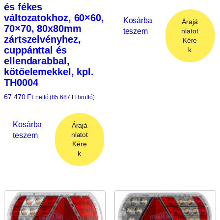
és fékes
változatokhoz, 60×60,
Kosárba
Árajá
70×70, 80x80mm
teszem
nlatot
zártszelvényhez,
Kére
cuppánttal és
k
ellendarabbal,
kötőelemekkel, kpl.
TH0004
67 470
Ft
nettó (
85 687
Ft
bruttó)
Kosárba
Árajá
teszem
nlatot
Kére
k