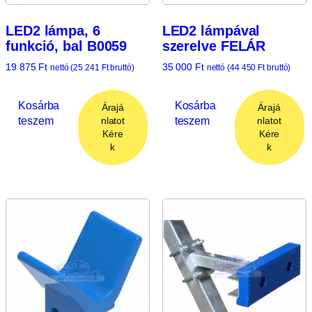
LED2 lámpa, 6
LED2 lámpával
funkció, bal B0059
szerelve FELÁR
19 875
Ft
35 000
Ft
nettó (
25 241
Ft
bruttó)
nettó (
44 450
Ft
bruttó)
Kosárba
Kosárba
Árajá
Árajá
teszem
teszem
nlatot
nlatot
Kére
Kére
k
k