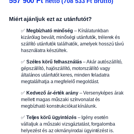
557 900
Ft
nettó (
708 533
Ft
bruttó)
Miért ajánljuk ezt az utánfutót?
✅
Megbízható minőség
– Kínálatunkban
kizárólag bevált, minőségi utánfutók, trélerek és
szállító utánfutók találhatók, amelyek hosszú távú
használatra készültek.
✅
Széles körű felhasználás
– Akár autószállító,
gépszállító, hajószállító, motorszállító vagy
általános utánfutót keres, minden feladatra
megtalálhatja a megfelelő megoldást.
✅
Kedvező ár-érték arány
– Versenyképes árak
mellett magas műszaki színvonalat és
megbízható konstrukciókat kínálunk.
✅
Teljes körű ügyintézés
– Igény esetén
vállaljuk a műszaki vizsgáztatást, forgalomba
helyezést és az okmányirodai ügyintézést is.