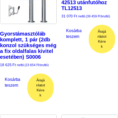
42513 utánfutóhoz
TL12513
31 070
Ft
nettó (
39 459
Ft
bruttó)
Kosárba
Árajá
Gyorstámasztóláb
teszem
nlatot
komplett, 1 pár (2db
Kére
konzol szükséges még
k
a fix oldalfalas kivitel
esetében) S0006
18 625
Ft
nettó (
23 654
Ft
bruttó)
Kosárba
Árajá
teszem
nlatot
Kére
k