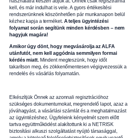
használatra készen adjuk át. Önnek csak regisztrálnia
kell, és már indulhat is vele. A gyors értékesítési
rendszerünknek köszönhetően pár munkanapon belül
kézhez kapja a terméket.
A teljes ügyintézési
folyamat során segítünk minden kérdésben – nem
hagyjuk magára!
Amikor úgy dönt, hogy megvásárolja az ALFA
utánfutót, nem kell aggódnia semmilyen formai
kérdés miatt.
Mindent megteszünk, hogy időt
takarítson meg, és zökkenőmentesen végigvezessük a
rendelés és vásárlás folyamatán.
Elkészítjük Önnek az azonnali regisztrációhoz
szükséges dokumentumokat, megrendelő lapot, azaz a
jóváhagyást, a vásárlási számlát és a meghatalmazást
az ügyintézéshez. Ügyfeleink kényelmét szem előtt
tartva együttműködést alakítottunk ki a NETRISK
biztosítási alkuszi szolgáltatást nyújtó társasággal,
amely a kötelező felelősségbiztosítások egyik vezető