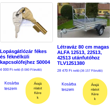
Létraváz 80 cm magas
Lopásgátlózár fékes
ALFA 12513, 22513,
és féknélküli
42513 utánfutóhoz
kapcsolófejhez S0004
TLV1251380
4 000
Ft
nettó (
5 080
Ft
bruttó)
28 470
Ft
nettó (
36 157
Ft
bruttó)
Kosárba
Árajá
Kosárba
Árajá
teszem
nlatot
teszem
nlatot
Kére
Kére
k
k