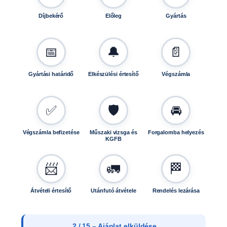
Díjbekérő
Előleg
Gyártás
📅
🔔
📄
Gyártási határidő
Elkészülési értesítő
Végszámla
✅
🛡️
🚘
Végszámla befizetése
Műszaki vizsga és
Forgalomba helyezés
KGFB
📨
🚛
🏁
Átvételi értesítő
Utánfutó átvétele
Rendelés lezárása
3 / 15 – Ajánlat elfogadása