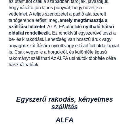
az utánfutót csak a szabadban tárolják, javasoljuk,
hogy vásároljon lapos ponyvát, hogy növelje a
védelmet. A teljes szerkezetet a padló alá szerelt
tartógerenda erősíti meg
, amely megtámasztja a
szállítási felületet
. Az ALFA utánfutó
nyitható hátsó
oldallal rendelkezik.
Ez rendkívül egyszerűvé teszi a
be- és kirakodást. Lehetőség van hosszú áruk vagy
anyagok szállítására nyitott vagy eltávolított oldallappal
is. Csak vegye le a horgokról, és különféle típusú
rakományt szállíthat! Az ALFA utánfutók többféle célra
használhatóak.
Egyszerű rakodás, kényelmes
szállítás
ALFA