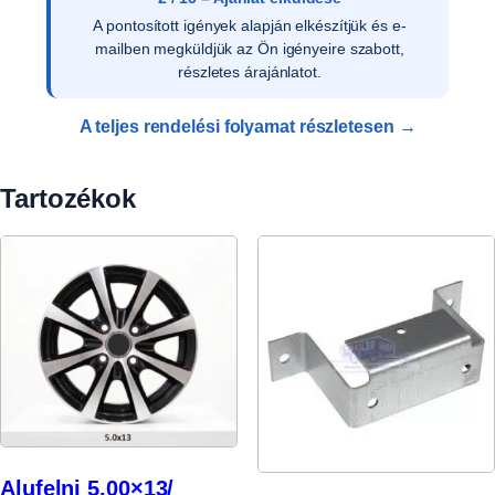
Az ajánlat írásos elfogadását követően ellenőrizzük
a vevői adatokat, és rendelését rögzítjük
rendszerünkben.
A teljes rendelési folyamat részletesen →
Tartozékok
Alufelni 5.00×13/