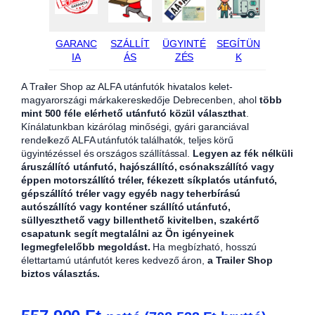
GARANC
SZÁLLÍT
ÜGYINTÉ
SEGÍTÜN
IA
ÁS
ZÉS
K
A Trailer Shop az ALFA utánfutók hivatalos kelet-
magyarországi márkakereskedője Debrecenben, ahol
több
mint 500 féle elérhető utánfutó közül választhat
.
Kínálatunkban kizárólag minőségi, gyári garanciával
rendelkező ALFA utánfutók találhatók, teljes körű
ügyintézéssel és országos szállítással.
Legyen az fék nélküli
áruszállító utánfutó, hajószállító, csónakszállító vagy
éppen motorszállító tréler, fékezett síkplatós utánfutó,
gépszállító tréler vagy egyéb nagy teherbírású
autószállító vagy konténer szállító utánfutó,
süllyeszthető vagy billenthető kivitelben, szakértő
csapatunk segít megtalálni az Ön igényeinek
legmegfelelőbb megoldást.
Ha megbízható, hosszú
élettartamú utánfutót keres kedvező áron,
a Trailer Shop
biztos választás.