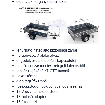
oldalfalak horganyzott lemezből
lenyitható hátsó ajtó biztonsági zárral
horganyzott V-alakú alváz
engedélyezett felépítésű kapcsolófej
padló csúszásmentes, rétegelt falemezből
torziós rugózású KNOTT futómű
Jokon lámpa
4 db rögzítőkampó
beakasztógombok ponyva rögzítéséhez
12 V-os villamos rendszer
13-pólusú adapter
13 ”-os kerék