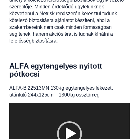
szereplője. Minden érdeklődő ügyfelünknek
közvetlenül a Netrisk rendszerén keresztül tudunk
kötelező biztosításra ajánlatot készíteni, ahol a
szakembereink nem csak minden formaságban
segítenek, hanem akciós árat is tudnak kínálni a
felelősségbiztosításra.
ALFA egytengelyes nyitott
pótkocsi
ALFA-B 22513MN.130-ig egytengelyes fékezett
utánfutó 244x125cm – 1300kg össztömeg
Videólejátszó