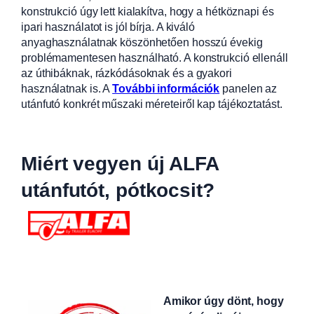
konstrukció úgy lett kialakítva, hogy a hétköznapi és
ipari használatot is jól bírja. A kiváló
anyaghasználatnak köszönhetően hosszú évekig
problémamentesen használható. A konstrukció ellenáll
az úthibáknak, rázkódásoknak és a gyakori
használatnak is. A
További információk
panelen az
utánfutó konkrét műszaki méreteiről kap tájékoztatást.
Miért vegyen új ALFA
utánfutót, pótkocsit?
Amikor úgy dönt, hogy