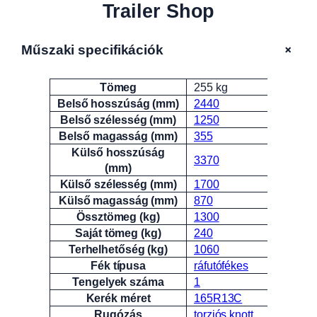
Trailer Shop
+
Műszaki specifikációk
Tömeg
255 kg
Attribútumok
Érték
Belső hosszúság (mm)
2440
Belső szélesség (mm)
1250
Belső magasság (mm)
355
Külső hosszúság
3370
(mm)
Külső szélesség (mm)
1700
Külső magasság (mm)
870
Össztömeg (kg)
1300
Saját tömeg (kg)
240
Terhelhetőség (kg)
1060
Fék típusa
ráfutófékes
Tengelyek száma
1
Kerék méret
165R13C
Rugózás
torziós knott