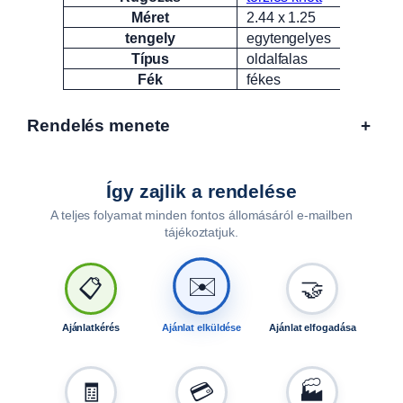
Méret
2.44 x 1.25
tengely
egytengelyes
Típus
oldalfalas
Fék
fékes
Rendelés menete
+
Így zajlik a rendelése
A teljes folyamat minden fontos állomásáról e-mailben
tájékoztatjuk.
🤝
📋
✉️
Ajánlatkérés
Ajánlat elküldése
Ajánlat elfogadása
🧾
💳
🏭