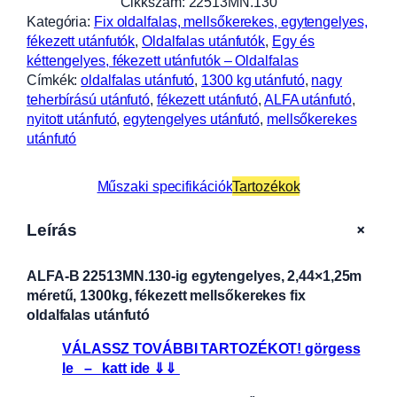
Cikkszám:
22513MN.130
Kategória:
Fix oldalfalas, mellsőkerekes, egytengelyes,
fékezett utánfutók
, 
Oldalfalas utánfutók
, 
Egy és
kéttengelyes, fékezett utánfutók – Oldalfalas
Címkék:
oldalfalas utánfutó
, 
1300 kg utánfutó
, 
nagy
teherbírású utánfutó
, 
fékezett utánfutó
, 
ALFA utánfutó
, 
nyitott utánfutó
, 
egytengelyes utánfutó
, 
mellsőkerekes
utánfutó
Műszaki specifikációk
Tartozékok
+
Leírás
ALFA-B 22513MN.130-ig egytengelyes, 2,44×1,25m
méretű, 1300kg, fékezett mellsőkerekes fix
oldalfalas utánfutó
VÁLASSZ TOVÁBBI TARTOZÉKOT! görgess
le – katt ide ⇓⇓