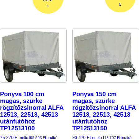
k
k
Ponyva 100 cm
Ponyva 150 cm
magas, szürke
magas, szürke
rögzítőzsinorral ALFA
rögzítőzsinorral ALFA
12513, 22513, 42513
12513, 22513, 42513
utánfutóhoz
utánfutóhoz
TP12513100
TP12513150
75 270
Ft
93 470
Ft
nettó (
95 593
Ft
bruttó)
nettó (
118 707
Ft
bruttó)