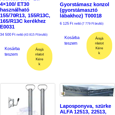
4×100/ ET30
Gyorstámasz konzol
használható
(gyorstámasztó
155/70R13, 155R13C,
lábakhoz) T00018
165/R13C kerékhez
6 125
Ft
nettó (
7 779
Ft
bruttó)
E0031
34 500
Ft
nettó (
43 815
Ft
bruttó)
Kosárba
Árajá
teszem
nlatot
Kére
Kosárba
Árajá
k
teszem
nlatot
Kére
k
Laposponyva, szürke
ALFA 12513, 22513,