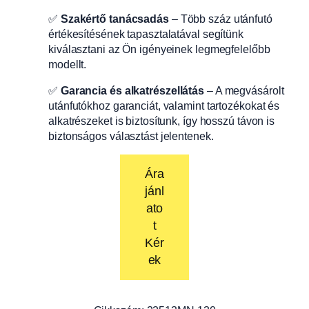
✅
Szakértő tanácsadás
– Több száz utánfutó
értékesítésének tapasztalatával segítünk
kiválasztani az Ön igényeinek legmegfelelőbb
modellt.
✅
Garancia és alkatrészellátás
– A megvásárolt
utánfutókhoz garanciát, valamint tartozékokat és
alkatrészeket is biztosítunk, így hosszú távon is
biztonságos választást jelentenek.
Ára
jánl
ato
t
Kér
ek