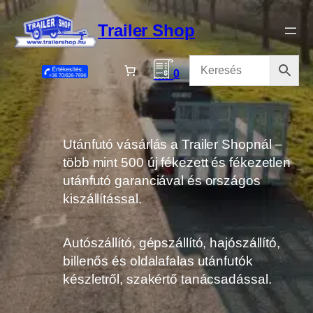
Ugrás
a
Trailer Shop
tartalomhoz
0
Utánfutó vásárlás a Trailer Shopnál –
több mint 500 új fékezett és fékezetlen
utánfutó garanciával és országos
kiszállítással.
Autószállító, gépszállító, hajószállító,
billenős és oldalafalas utánfutók
készletről, szakértő tanácsadással.