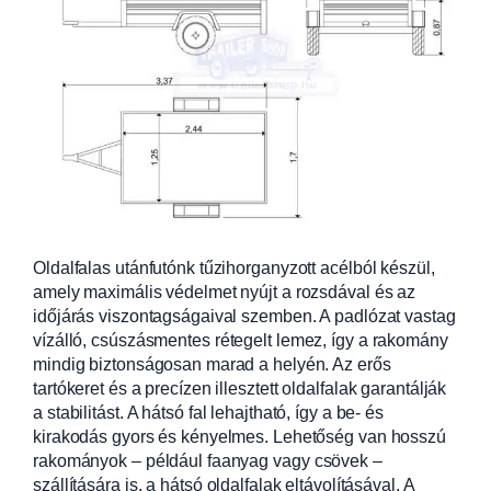
Oldalfalas utánfutónk tűzihorganyzott acélból készül,
amely maximális védelmet nyújt a rozsdával
és az
időjárás viszontagságaival szemben. A padlózat vastag
vízálló, csúszásm
entes rétegelt lemez, így a rakomány
mindig biztonságosan marad a helyén. Az erős
tartókeret és a precízen illes
ztett oldalfalak garantálják
a stabilitást. A
hátsó fal lehajtható, így a be- és
kirakodás gyors és kényelmes. Lehetőség van hosszú
rakományok – például faany
ag vagy csövek –
szállítására is, a hátsó oldalfalak eltávolításával. A