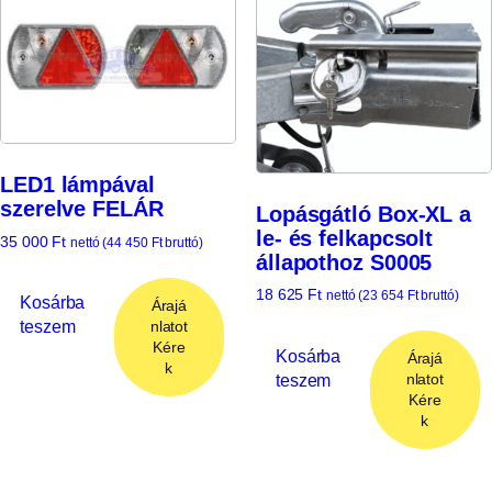
LED1 lámpával
szerelve FELÁR
Lopásgátló Box-XL a
le- és felkapcsolt
35 000
Ft
nettó (
44 450
Ft
bruttó)
állapothoz S0005
18 625
Ft
nettó (
23 654
Ft
bruttó)
Kosárba
Árajá
teszem
nlatot
Kére
Kosárba
Árajá
k
teszem
nlatot
Kére
k