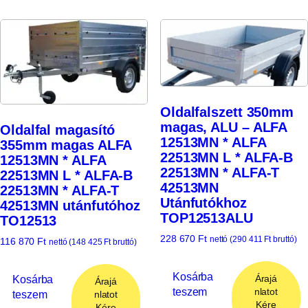
Oldalfalszett 350mm
magas, ALU – ALFA
Oldalfal magasító
12513MN * ALFA
355mm magas ALFA
22513MN L * ALFA-B
12513MN * ALFA
22513MN * ALFA-T
22513MN L * ALFA-B
42513MN
22513MN * ALFA-T
Utánfutókhoz
42513MN utánfutóhoz
TOP12513ALU
TO12513
228 670
Ft
nettó (
290 411
Ft
bruttó)
116 870
Ft
nettó (
148 425
Ft
bruttó)
Kosárba
Kosárba
Árajá
Árajá
teszem
nlatot
teszem
nlatot
Kére
Kére