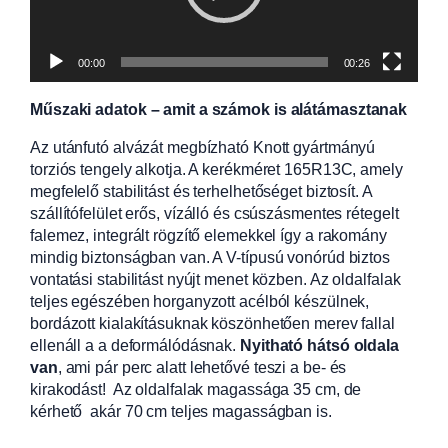
00:00
00:26
Műszaki adatok – amit a számok is alátámasztanak
Az utánfutó alvázát megbízható Knott gyártmányú
torziós tengely alkotja. A kerékméret 165R13C, amely
megfelelő stabilitást és terhelhetőséget biztosít. A
szállítófelület erős, vízálló és csúszásmentes rétegelt
falemez, integrált rögzítő elemekkel így a rakomány
mindig biztonságban van. A V-típusú vonórúd biztos
vontatási stabilitást nyújt menet közben. Az oldalfalak
teljes egészében horganyzott acélból készülnek,
bordázott kialakításuknak köszönhetően merev fallal
ellenáll a a deformálódásnak.
Nyitható hátsó oldala
van
, ami pár perc alatt lehetővé teszi a be- és
kirakodást! Az oldalfalak magassága 35 cm, de
kérhető akár 70 cm teljes magasságban is.