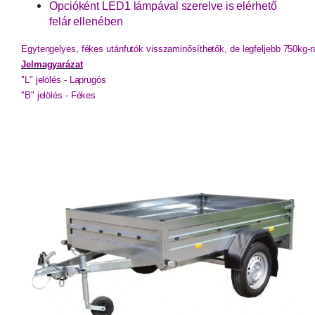
Opcióként LED1 lámpával szerelve is elérhető
felár ellenében
Egytengelyes, fékes utánfutók visszaminősíthetők, de legfeljebb 750kg-
Jelmagyarázat
"L" jelölés - Laprugós
"B" jelölés - Fékes