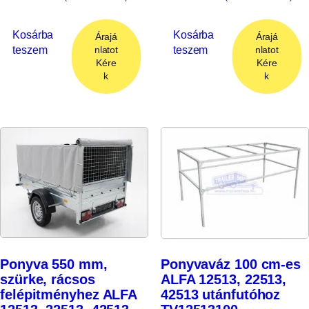
Kosárba
Kosárba
Árajá
Árajá
teszem
teszem
nlatot
nlatot
Kére
Kére
k
k
Ponyva 550 mm,
Ponyvaváz 100 cm-es
szürke, rácsos
ALFA 12513, 22513,
felépitményhez ALFA
42513 utánfutóhoz