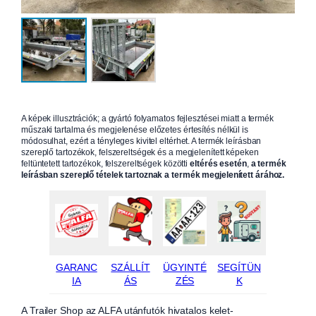
A képek illusztrációk; a gyártó folyamatos fejlesztései miatt a termék
műszaki tartalma és megjelenése előzetes értesítés nélkül is
módosulhat, ezért a tényleges kivitel eltérhet. A termék leírásban
szereplő tartozékok, felszereltségek és a megjelenített képeken
feltüntetett tartozékok, felszereltségek közötti
eltérés esetén
,
a termék
leírásban szereplő tételek tartoznak a termék megjelenített árához.
GARANC
SZÁLLÍT
ÜGYINTÉ
SEGÍTÜN
IA
ÁS
ZÉS
K
A Trailer Shop az ALFA utánfutók hivatalos kelet-