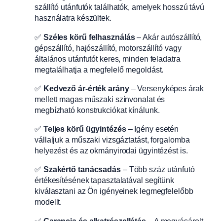
szállító utánfutók találhatók, amelyek hosszú távú
használatra készültek.
✅
Széles körű felhasználás
– Akár autószállító,
gépszállító, hajószállító, motorszállító vagy
általános utánfutót keres, minden feladatra
megtalálhatja a megfelelő megoldást.
✅
Kedvező ár-érték arány
– Versenyképes árak
mellett magas műszaki színvonalat és
megbízható konstrukciókat kínálunk.
✅
Teljes körű ügyintézés
– Igény esetén
vállaljuk a műszaki vizsgáztatást, forgalomba
helyezést és az okmányirodai ügyintézést is.
✅
Szakértő tanácsadás
– Több száz utánfutó
értékesítésének tapasztalatával segítünk
kiválasztani az Ön igényeinek legmegfelelőbb
modellt.
✅
Garancia és alkatrészellátás
– A megvásárolt