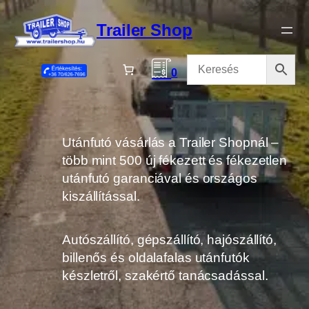
Ugrás
a
Trailer Shop
tartalomhoz
0
Utánfutó vásárlás a Trailer Shopnál –
több mint 500 új fékezett és fékezetlen
utánfutó garanciával és országos
kiszállítással.
Autószállító, gépszállító, hajószállító,
billenős és oldalafalas utánfutók
készletről, szakértő tanácsadással.