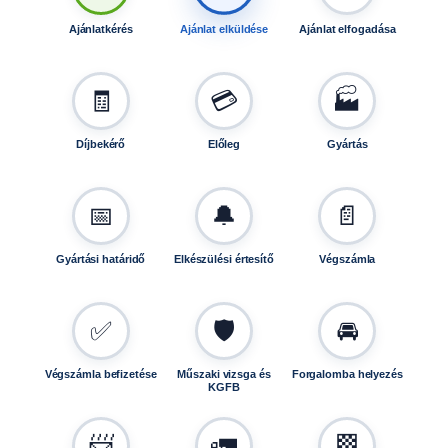
Ajánlatkérés
Ajánlat elküldése
Ajánlat elfogadása
🧾
💳
🏭
Díjbekérő
Előleg
Gyártás
📅
🔔
📄
Gyártási határidő
Elkészülési értesítő
Végszámla
✅
🛡️
🚘
Végszámla befizetése
Műszaki vizsga és
Forgalomba helyezés
KGFB
📨
🚛
🏁