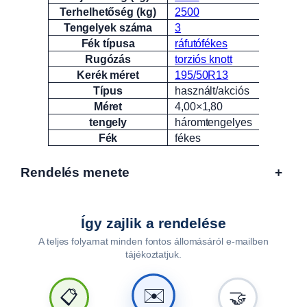
Terhelhetőség (kg)
2500
Tengelyek száma
3
Fék típusa
ráfutófékes
Rugózás
torziós knott
Kerék méret
195/50R13
Típus
használt/akciós
Méret
4,00×1,80
tengely
háromtengelyes
Fék
fékes
Rendelés menete
+
Így zajlik a rendelése
A teljes folyamat minden fontos állomásáról e-mailben
tájékoztatjuk.
✉️
📋
🤝