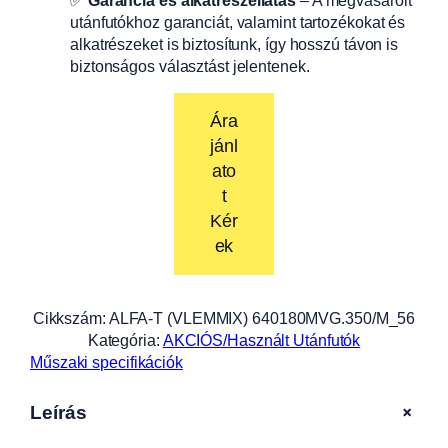
utánfutókhoz garanciát, valamint tartozékokat és
alkatrészeket is biztosítunk, így hosszú távon is
biztonságos választást jelentenek.
Ára
jánl
ato
t
Kér
ek
Cikkszám:
ALFA-T (VLEMMIX) 640180MVG.350/M_56
Kategória:
AKCIÓS/Használt Utánfutók
Műszaki specifikációk
+
Leírás