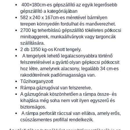
400×180cm-es gépszállító az egyik legerősebb
gépszállító a kategóriájában
582 x 240 x 167cm-es méretével bármilyen
terepen könnyedén fordulhat és manőverezhet.
2700 kg teherbírású gépszállító tökéletes pótkocsi
minibaggerek, munkaállványok vagy targoncák
szállítására.
2 db 1350 kg-os Knott tengely.
A tengelyek lehető legalacsonyabbra történő
felszerelésével a gyártó olyan gépkocsi pótkocsit
hoz létre, amelynek alacsony, legalább 34 cm-es
rakodóterének padlómagassága van.
Tűzihorganyzott
Rámpa gázrugóval van felszerelve.
A gázrugónak köszönhetően a rámpa össze- és
kihajtása még soha nem volt ilyen egyszerű és
biztonságos.
A rámpa perforált ráccsal van ellátva, amely erős,
csúszásmentes profillal rendelkezik.