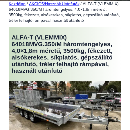
Kezdőlap
/
AKCIÓS/Használt Utánfutók
/ ALFA-T (VLEMMIX)
64018MVG.350/M háromtengelyes, 4,0×1,8m méretű,
3500kg, fékezett, alsókerekes, síkplatós, gépszállító utánfutó,
tréler felhajtó rámpával, használt utánfutó
ALFA-T (VLEMMIX)
64018MVG.350/M háromtengelyes,
4,0×1,8m méretű, 3500kg, fékezett,
alsókerekes, síkplatós, gépszállító
utánfutó, tréler felhajtó rámpával,
használt utánfutó