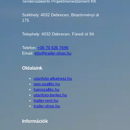
Tenderszakértő Projektmenedzsment Kft.
Székhely: 4032 Debrecen, Böszörményi út
175.
Telephely: 4032 Debrecen, Füredi út 94.
Telefon:
+36 70 626 7696
Email:
info@trailer-shop.hu
Oldalaink
utanfuto-alkatresz.hu
gep-szallito.hu
hajoszallito.hu
utanfuto-berles.hu
trailer-rent.hu
trailer-shop.hu
Információk