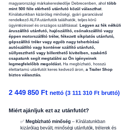
magyarországi márkakereskedője Debrecenben, ahol
több
mint 500 féle elérhető utánfutó közül választhat
.
Kínálatunkban kizárólag minőségi, gyári garanciával
rendelkező ALFA utánfutók találhatók, teljes körű
ügyintézéssel és országos szállítással.
Legyen az fék nélküli
áruszállító utánfutó, hajószállító, csónakszállító vagy
éppen motorszállító tréler, fékezett síkplatós utánfutó,
gépszállító tréler vagy egyéb nagy teherbírású
autószállító vagy konténer szállító utánfutó,
süllyeszthető vagy billenthető kivitelben, szakértő
csapatunk segít megtalálni az Ön igényeinek
legmegfelelőbb megoldást.
Ha megbízható, hosszú
élettartamú utánfutót keres kedvező áron,
a Trailer Shop
biztos választás.
2 449 850
Ft
nettó (
3 111 310
Ft
bruttó)
Miért ajánljuk ezt az utánfutót?
✅
Megbízható minőség
– Kínálatunkban
kizárólag bevált, minőségi utánfutók, trélerek és