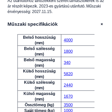
Az utánfutóhoz tartozékként szerelt támasztókerék is az
ár részét képezik. 2023-es gyártású utánfutó. Műszaki
érvényesség: 2027.11.15.
+
Műszaki specifikációk
Belső hosszúság
Attribútumok
Érték
4000
(mm)
Belső szélesség
1800
(mm)
Belső magasság
340
(mm)
Külső hosszúság
5820
(mm)
Külső szélesség
2440
(mm)
Külső magasság
1670
(mm)
Össztömeg (kg)
3500
Saját tömeg (kg)
1000