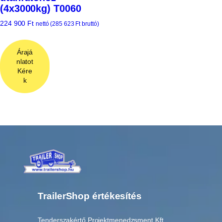
(4x3000kg) T0060
224 900
Ft
nettó (
285 623
Ft
bruttó)
Árajá
nlatot
Kére
k
TrailerShop értékesítés
Tenderszakértő Projektmenedzsment Kft.