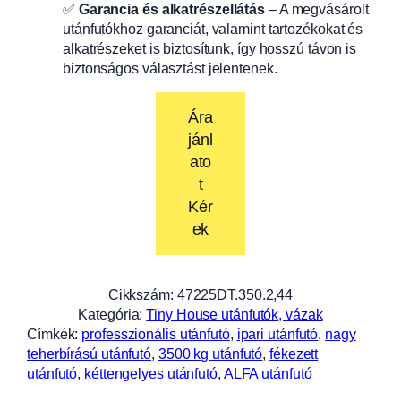
✅
Garancia és alkatrészellátás
– A megvásárolt
utánfutókhoz garanciát, valamint tartozékokat és
alkatrészeket is biztosítunk, így hosszú távon is
biztonságos választást jelentenek.
Ára
jánl
ato
t
Kér
ek
Cikkszám:
47225DT.350.2,44
Kategória:
Tiny House utánfutók, vázak
Címkék:
professzionális utánfutó
, 
ipari utánfutó
, 
nagy
teherbírású utánfutó
, 
3500 kg utánfutó
, 
fékezett
utánfutó
, 
kéttengelyes utánfutó
, 
ALFA utánfutó