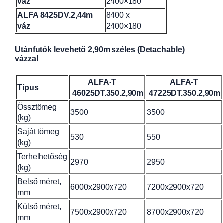
váz
2400×180
ALFA 8425DV.2,44m
8400 x
váz
2400×180
Utánfutók levehető 2,90m széles (Detachable)
vázzal
ALFA-T
ALFA-T
Típus
46025DT.350.2,90m
47225DT.350.2,90m
Össztömeg
3500
3500
(kg)
Saját tömeg
530
550
(kg)
Terhelhetőség
2970
2950
(kg)
Belső méret,
6000x2900x720
7200x2900x720
mm
Külső méret,
7500x2900x720
8700x2900x720
mm