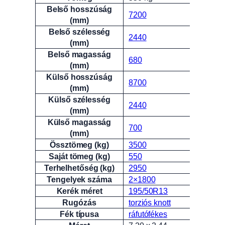
Attribútumok
Érték
Belső hosszúság
7200
(mm)
Belső szélesség
2440
(mm)
Belső magasság
680
(mm)
Külső hosszúság
8700
(mm)
Külső szélesség
2440
(mm)
Külső magasság
700
(mm)
Össztömeg (kg)
3500
Saját tömeg (kg)
550
Terhelhetőség (kg)
2950
Tengelyek száma
2×1800
Kerék méret
195/50R13
Rugózás
torziós knott
Fék típusa
ráfutófékes