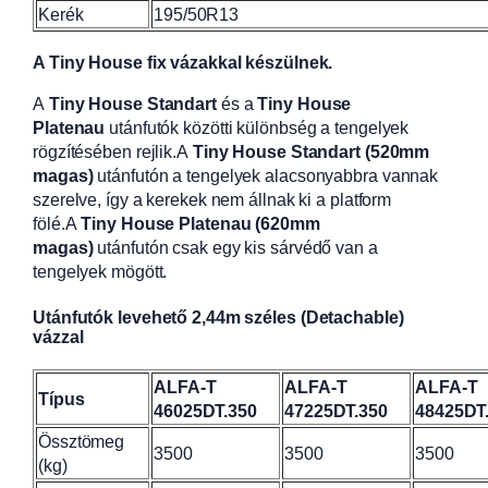
Kerék
195/50R13
A Tiny House fix vázakkal készülnek.
A
Tiny House Standart
és a
Tiny House
Platenau
utánfutók közötti különbség a tengelyek
rögzítésében rejlik.A
Tiny House Standart (520mm
magas)
utánfutón a tengelyek alacsonyabbra vannak
szerelve, így a kerekek nem állnak ki a platform
fölé.A
Tiny House Platenau (620mm
magas)
utánfutón csak egy kis sárvédő van a
tengelyek mögött.
Utánfutók levehető 2,44m széles (Detachable)
vázzal
ALFA-T
ALFA-T
ALFA-T
Típus
46025DT.350
47225DT.350
48425DT
Össztömeg
3500
3500
3500
(kg)