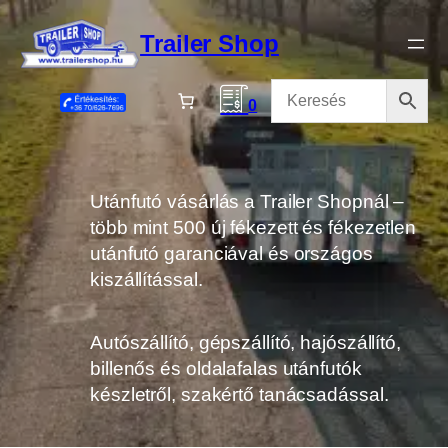
Ugrás
a
Trailer Shop
tartalomhoz
0
Utánfutó vásárlás a Trailer Shopnál –
több mint 500 új fékezett és fékezetlen
utánfutó garanciával és országos
kiszállítással.
Autószállító, gépszállító, hajószállító,
billenős és oldalafalas utánfutók
készletről, szakértő tanácsadással.