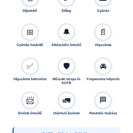
Díjbekérő
Előleg
Gyártás
📅
🔔
📄
Gyártási határidő
Elkészülési értesítő
Végszámla
✅
🛡️
🚘
Végszámla befizetése
Műszaki vizsga és
Forgalomba helyezés
KGFB
📨
🚛
🏁
Átvételi értesítő
Utánfutó átvétele
Rendelés lezárása