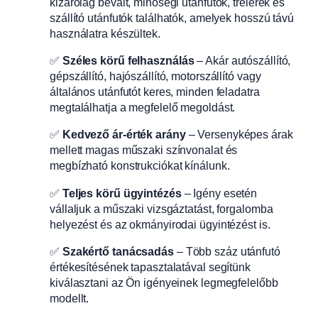
kizárólag bevált, minőségi utánfutók, trélerek és
szállító utánfutók találhatók, amelyek hosszú távú
használatra készültek.
✅
Széles körű felhasználás
– Akár autószállító,
gépszállító, hajószállító, motorszállító vagy
általános utánfutót keres, minden feladatra
megtalálhatja a megfelelő megoldást.
✅
Kedvező ár-érték arány
– Versenyképes árak
mellett magas műszaki színvonalat és
megbízható konstrukciókat kínálunk.
✅
Teljes körű ügyintézés
– Igény esetén
vállaljuk a műszaki vizsgáztatást, forgalomba
helyezést és az okmányirodai ügyintézést is.
✅
Szakértő tanácsadás
– Több száz utánfutó
értékesítésének tapasztalatával segítünk
kiválasztani az Ön igényeinek legmegfelelőbb
modellt.