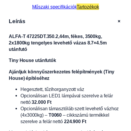
Műszaki specifikációk
Tartozékok
+
Leírás
ALFA-T 47225DT.350.2,44m, fékes, 3500kg,
2x1800kg tengelyes levehető vázas 8.7×4.5m
utánfutó
Tiny House utánfutók
Ajánljuk könnyűszerkezetes felépítmények (Tiny
House) építéséhez
Hegesztett, tűzihorganyzott váz
Opcionálisan LED1 lámpával szerelve a felár
nettó
32.000 Ft
Opcionálisan támasztóláb szett levehető vázhoz
(4x3000kg) –
T0060
– cikkszámú termékkel
szerelve a felár nettó
224.900 Ft