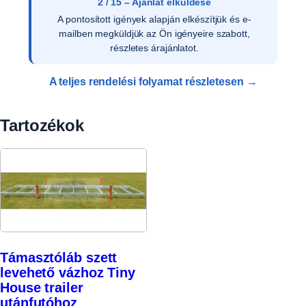
2 / 15 – Ajánlat elküldése
A pontosított igények alapján elkészítjük és e-
mailben megküldjük az Ön igényeire szabott,
részletes árajánlatot.
A teljes rendelési folyamat részletesen →
Tartozékok
Támasztóláb szett
levehető vázhoz Tiny
House trailer
utánfutóhoz