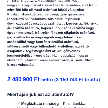
A Trailer Shop az ALFA utánfutók hivatalos kelet-
magyarországi márkakereskedője Debrecenben, ahol
több
mint 500 féle elérhető utánfutó közül választhat
.
Kínálatunkban kizárólag minőségi, gyári garanciával
rendelkező ALFA utánfutók találhatók, teljes körű
ügyintézéssel és országos szállítással.
Legyen az fék nélküli
áruszállító utánfutó, hajószállító, csónakszállító vagy
éppen motorszállító tréler, fékezett síkplatós utánfutó,
gépszállító tréler vagy egyéb nagy teherbírású
autószállító vagy konténer szállító utánfutó,
süllyeszthető vagy billenthető kivitelben, szakértő
csapatunk segít megtalálni az Ön igényeinek
legmegfelelőbb megoldást.
Ha megbízható, hosszú
élettartamú utánfutót keres kedvező áron,
a Trailer Shop
biztos választás.
2 480 900
Ft
nettó (
3 150 743
Ft
bruttó)
Miért ajánljuk ezt az utánfutót?
✅
Megbízható minőség
– Kínálatunkban