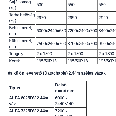
Saját tömeg
530
550
580
(kg)
Terhelhetőség
2970
2950
2920
(kg)
Belső méret,
6000x2440x680
7200x2400x700
8400x24
mm
Külső méret,
7500x2400x700
8700x2400x700
9900x24
mm
Tengely
2 x 1800
2 x 1800
2 x 1800
Kerék
195/50R13
195/50R13
195/50R
és külön levehető (Datachable) 2,44m széles vázak
Belső
Típus
méret,mm
ALFA 6025DV.2,44m
6000 x
váz
2440×140
ALFA 7225DV.2,44m
7200 x