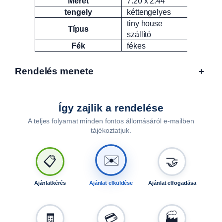
Méret
7.20 x 2.44
tengely
kéttengelyes
tiny house
Típus
szállító
Fék
fékes
Rendelés menete
+
Így zajlik a rendelése
A teljes folyamat minden fontos állomásáról e-mailben
tájékoztatjuk.
✉️
📋
🤝
Ajánlatkérés
Ajánlat elküldése
Ajánlat elfogadása
🧾
💳
🏭