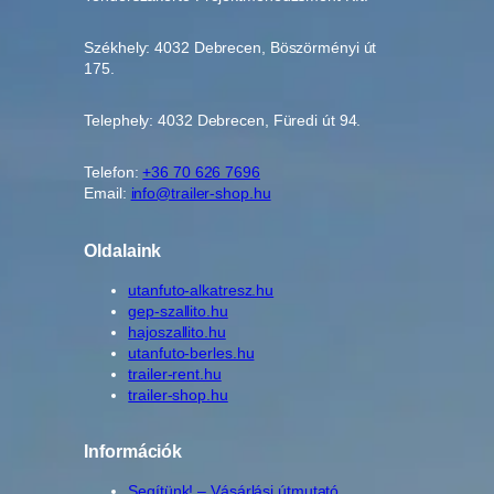
Székhely: 4032 Debrecen, Böszörményi út
175.
Telephely: 4032 Debrecen, Füredi út 94.
Telefon:
+36 70 626 7696
Email:
info@trailer-shop.hu
Oldalaink
utanfuto-alkatresz.hu
gep-szallito.hu
hajoszallito.hu
utanfuto-berles.hu
trailer-rent.hu
trailer-shop.hu
Információk
Segítünk! – Vásárlási útmutató