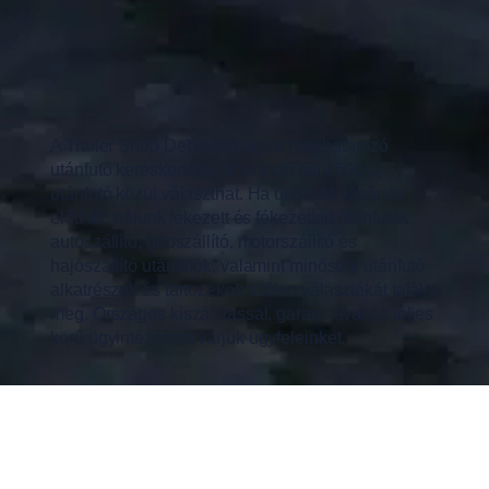
A Trailer Shop Debrecen egyik meghatározó
utánfutó kereskedése, ahol több mint 500 új
utánfutó közül választhat. Ha utánfutó vásárlás
előtt áll, nálunk fékezett és fékezetlen utánfutók,
autószállító, gépszállító, motorszállító és
hajószállító utánfutók, valamint minőségi utánfutó
alkatrészek és tartozékok széles választékát találja
meg. Országos kiszállítással, garanciával és teljes
körű ügyintézéssel várjuk ügyfeleinket.