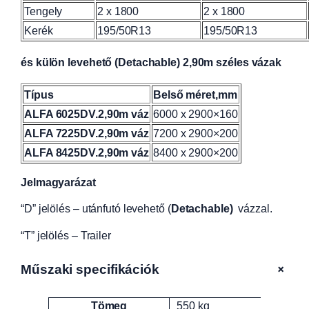
Tengely
2 x 1800
2 x 1800
Kerék
195/50R13
195/50R13
és külön levehető (Detachable) 2,90m széles vázak
Típus
Belső méret,mm
ALFA 6025DV.2,90m váz
6000 x 2900×160
ALFA 7225DV.2,90m váz
7200 x 2900×200
ALFA 8425DV.2,90m váz
8400 x 2900×200
Jelmagyarázat
“D” jelölés – utánfutó levehető (
Detachable)
vázzal.
“T” jelölés – Trailer
+
Műszaki specifikációk
Tömeg
550 kg