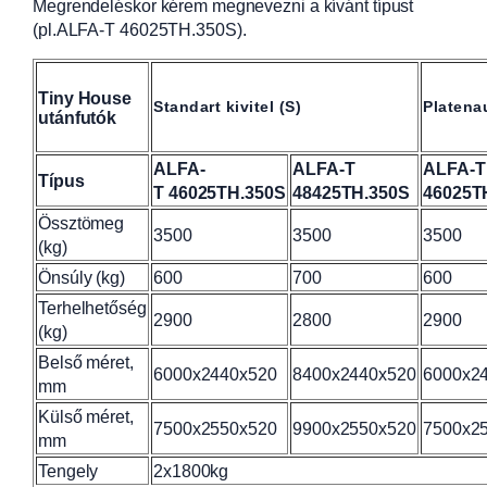
Megrendeléskor kérem megnevezni a kívánt típust
(pl.ALFA-T 46025TH.350S).
Tiny House
Standart kivitel (S)
Platenau
utánfutók
ALFA-
ALFA-T
ALFA-T
Típus
T
46025TH.350S
48425TH.350S
46025T
Össztömeg
3500
3500
3500
(kg)
Önsúly (kg)
600
700
600
Terhelhetőség
2900
2800
2900
(kg)
Belső méret,
6000x2440x520
8400x2440x520
6000x2
mm
Külső méret,
7500x2550x520
9900x2550x520
7500x2
mm
Tengely
2x1800kg