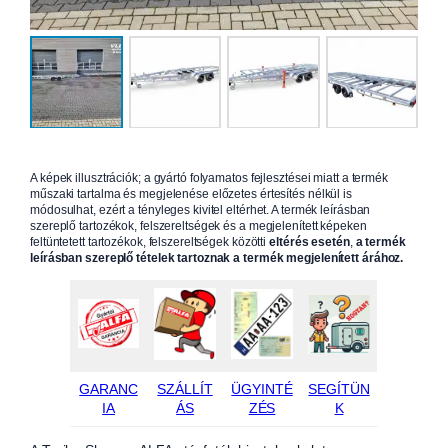
A képek illusztrációk; a gyártó folyamatos fejlesztései miatt a termék
műszaki tartalma és megjelenése előzetes értesítés nélkül is
módosulhat, ezért a tényleges kivitel eltérhet. A termék leírásban
szereplő tartozékok, felszereltségek és a megjelenített képeken
feltüntetett tartozékok, felszereltségek közötti
eltérés esetén
,
a termék
leírásban szereplő tételek tartoznak a termék megjelenített árához.
GARANC
SZÁLLÍT
ÜGYINTÉ
SEGÍTÜN
IA
ÁS
ZÉS
K