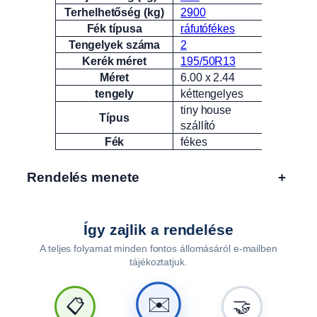
Terhelhetőség (kg)
2900
Fék típusa
ráfutófékes
Tengelyek száma
2
Kerék méret
195/50R13
Méret
6.00 x 2.44
tengely
kéttengelyes
tiny house
Típus
szállító
Fék
fékes
Rendelés menete
+
Így zajlik a rendelése
A teljes folyamat minden fontos állomásáról e-mailben
tájékoztatjuk.
✉️
📋
🤝