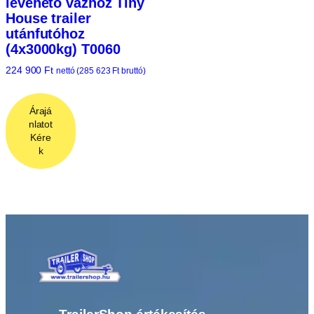
levehető vázhoz Tiny
House trailer
utánfutóhoz
(4x3000kg) T0060
224 900
Ft
nettó (
285 623
Ft
bruttó)
Árajá
nlatot
Kére
k