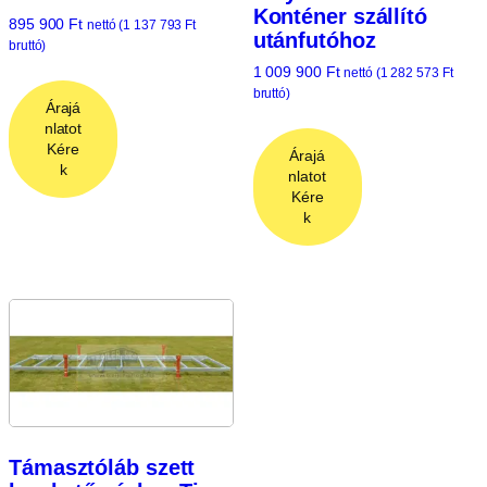
Konténer szállító
895 900
Ft
nettó (
1 137 793
Ft
utánfutóhoz
bruttó)
1 009 900
Ft
nettó (
1 282 573
Ft
bruttó)
Árajá
nlatot
Kére
Árajá
k
nlatot
Kére
k
Támasztóláb szett