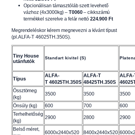
Opcionálisan támasztóláb szett levehető
vázhoz (4x3000kg) –
T0060
– cikkszámú
termékkel szerelve a felár nettó
224.900 Ft
Megrendeléskor kérem megnevezni a kívánt típust
(pl.ALFA-T 46025TH.350S).
Tiny House
Standart kivitel (S)
Platena
utánfutók
ALFA-
ALFA-T
ALFA-
Típus
T
46025TH.350S
48425TH.350S
46025
Össztömeg
3500
3500
3500
(kg)
Önsúly (kg)
600
700
600
Terhelhetőség
2900
2800
2900
(kg)
Belső méret,
6000x2440x520
8400x2440x520
6000x