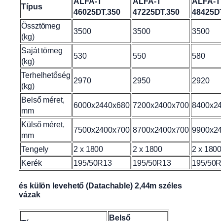
ALFA-T
ALFA-T
ALFA-T
Típus
46025DT.350
47225DT.350
48425D
Össztömeg
3500
3500
3500
(kg)
Saját tömeg
530
550
580
(kg)
Terhelhetőség
2970
2950
2920
(kg)
Belső méret,
6000x2440x680
7200x2400x700
8400x2
mm
Külső méret,
7500x2400x700
8700x2400x700
9900x2
mm
Tengely
2 x 1800
2 x 1800
2 x 180
Kerék
195/50R13
195/50R13
195/50
és külön levehető (Datachable) 2,44m széles
vázak
Belső