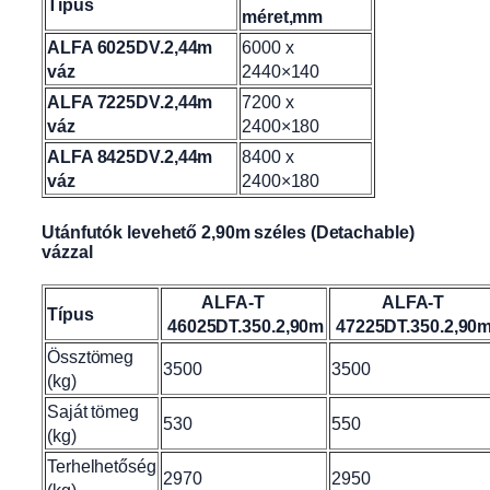
Típus
méret,mm
ALFA 6025DV.2,44m
6000 x
váz
2440×140
ALFA 7225DV.2,44m
7200 x
váz
2400×180
ALFA 8425DV.2,44m
8400 x
váz
2400×180
Utánfutók levehető 2,90m széles (Detachable)
vázzal
ALFA-T
ALFA-T
Típus
46025DT.350.2,90m
47225DT.350.2,90
Össztömeg
3500
3500
(kg)
Saját tömeg
530
550
(kg)
Terhelhetőség
2970
2950