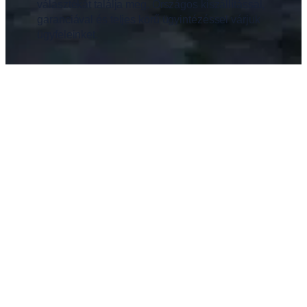
választékát találja meg. Országos kiszállítással,
garanciával és teljes körű ügyintézéssel várjuk
ügyfeleinket.