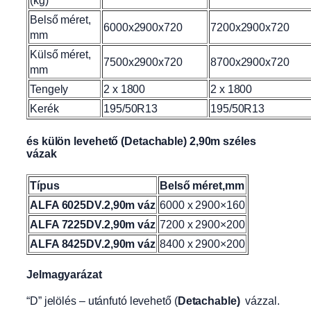
(kg)
Belső méret,
6000x2900x720
7200x2900x720
mm
Külső méret,
7500x2900x720
8700x2900x720
mm
Tengely
2 x 1800
2 x 1800
Kerék
195/50R13
195/50R13
és külön levehető (Detachable) 2,90m széles
vázak
Típus
Belső méret,mm
ALFA 6025DV.2,90m váz
6000 x 2900×160
ALFA 7225DV.2,90m váz
7200 x 2900×200
ALFA 8425DV.2,90m váz
8400 x 2900×200
Jelmagyarázat
“D” jelölés – utánfutó levehető (
Detachable)
vázzal.