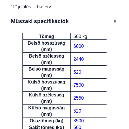
“T” jelölés – Trailerv
+
Műszaki specifikációk
Tömeg
600 kg
Attribútumok
Érték
Belső hosszúság
6000
(mm)
Belső szélesség
2440
(mm)
Belső magasság
520
(mm)
Külső hosszúság
7500
(mm)
Külső szélesség
2550
(mm)
Külső magasság
520
(mm)
Össztömeg (kg)
3500
Saját tömeg (kg)
600