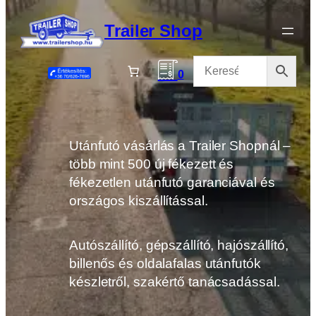
Ugrás
a
Trailer Shop
tartalomhoz
0
Utánfutó vásárlás a Trailer Shopnál –
több mint 500 új fékezett és
fékezetlen utánfutó garanciával és
országos kiszállítással.
Autószállító, gépszállító, hajószállító,
billenős és oldalafalas utánfutók
készletről, szakértő tanácsadással.