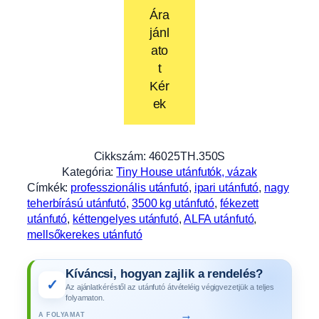
Ára
jánl
ato
t
Kér
ek
Cikkszám:
46025TH.350S
Kategória:
Tiny House utánfutók, vázak
Címkék:
professzionális utánfutó
, 
ipari utánfutó
, 
nagy
teherbírású utánfutó
, 
3500 kg utánfutó
, 
fékezett
utánfutó
, 
kéttengelyes utánfutó
, 
ALFA utánfutó
, 
mellsőkerekes utánfutó
Kíváncsi, hogyan zajlik a rendelés?
✓
Az ajánlatkéréstől az utánfutó átvételéig végigvezetjük a teljes
folyamaton.
→
A FOLYAMAT