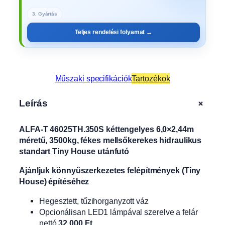
3. Gyártás
Teljes rendelési folyamat →
Műszaki specifikációk
Tartozékok
+
Leírás
ALFA-T 46025TH.350S kéttengelyes 6,0×2,44m
méretű, 3500kg, fékes mellsőkerekes hidraulikus
standart Tiny House utánfutó
Ajánljuk könnyűszerkezetes felépítmények (Tiny
House) építéséhez
Hegesztett, tűzihorganyzott váz
Opcionálisan LED1 lámpával szerelve a felár
nettó
32.000 Ft