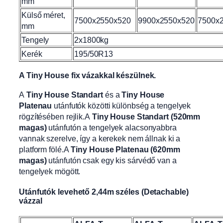
mm
Külső méret,
7500x2550x520
9900x2550x520
7500x
mm
Tengely
2x1800kg
Kerék
195/50R13
A Tiny House fix vázakkal készülnek.
A
Tiny House Standart
és a
Tiny House
Platenau
utánfutók közötti különbség a tengelyek
rögzítésében rejlik.A
Tiny House Standart (520mm
magas)
utánfutón a tengelyek alacsonyabbra
vannak szerelve, így a kerekek nem állnak ki a
platform fölé.A
Tiny House Platenau (620mm
magas)
utánfutón csak egy kis sárvédő van a
tengelyek mögött.
Utánfutók levehető 2,44m széles (Detachable)
vázzal