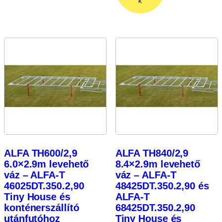
k
ALFA TH600/2,9
ALFA TH840/2,9
6.0×2.9m levehető
8.4×2.9m levehető
váz – ALFA-T
váz – ALFA-T
46025DT.350.2,90
48425DT.350.2,90 és
Tiny House és
ALFA-T
konténerszállító
68425DT.350.2,90
utánfutóhoz
Tiny House és