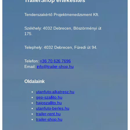
TrailerShop értékesítés
Tenderszakértő Projektmenedzsment Kft.
Székhely: 4032 Debrecen, Böszörményi út
175.
Telephely: 4032 Debrecen, Füredi út 94.
Telefon:
+36 70 626 7696
Email:
info@trailer-shop.hu
Oldalaink
utanfuto-alkatresz.hu
gep-szallito.hu
hajoszallito.hu
utanfuto-berles.hu
trailer-rent.hu
trailer-shop.hu