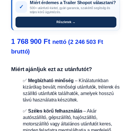
Miért érdemes a Trailer Shopot választani?
✓
500+ utánfutó-kivitel, gyári garancia, szakértő segítség és
teljes körű ügyintézés.
Részletek →
1 768 900
Ft
nettó (
2 246 503
Ft
bruttó)
Miért ajánljuk ezt az utánfutót?
✅
Megbízható minőség
– Kínálatunkban
kizárólag bevált, minőségi utánfutók, trélerek és
szállító utánfutók találhatók, amelyek hosszú
távú használatra készültek.
✅
Széles körű felhasználás
– Akár
autószállító, gépszállító, hajószállító,
motorszállító vagy általános utánfutót keres,
minden feladatra megtalálhatja a megfelelő