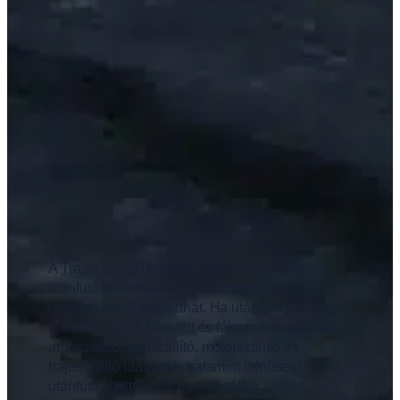
A Trailer Shop Debrecen egyik meghatározó
utánfutó kereskedése, ahol több mint 500 új
utánfutó közül választhat. Ha utánfutó vásárlás
előtt áll, nálunk fékezett és fékezetlen utánfutók,
autószállító, gépszállító, motorszállító és
hajószállító utánfutók, valamint minőségi
utánfutó alkatrészek és tartozékok széles