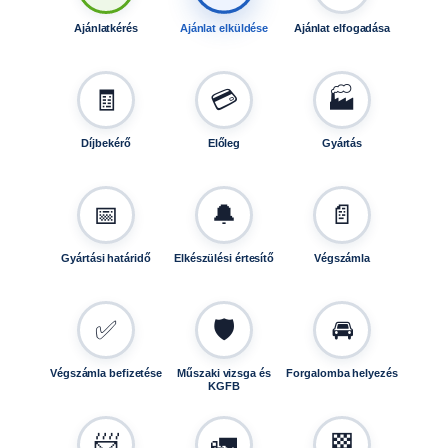
Ajánlatkérés
Ajánlat elküldése
Ajánlat elfogadása
🧾
💳
🏭
Díjbekérő
Előleg
Gyártás
📅
🔔
📄
Gyártási határidő
Elkészülési értesítő
Végszámla
✅
🛡️
🚘
Végszámla befizetése
Műszaki vizsga és
Forgalomba helyezés
KGFB
📨
🚛
🏁