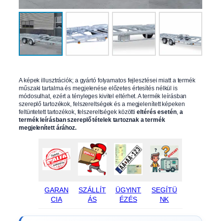
A képek illusztrációk; a gyártó folyamatos fejlesztései miatt a termék
műszaki tartalma és megjelenése előzetes értesítés nélkül is
módosulhat, ezért a tényleges kivitel eltérhet. A termék leírásban
szereplő tartozékok, felszereltségek és a megjelenített képeken
feltüntetett tartozékok, felszereltségek közötti
eltérés esetén
,
a
termék leírásban szereplő tételek tartoznak a termék
megjelenített árához.
GARAN
SZÁLLÍT
ÜGYINT
SEGÍTÜ
CIA
ÁS
ÉZÉS
NK