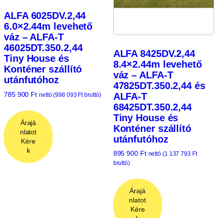
ALFA 6025DV.2,44
6.0×2.44m levehető
váz – ALFA-T
46025DT.350.2,44
ALFA 8425DV.2,44
Tiny House és
8.4×2.44m levehető
Konténer szállító
váz – ALFA-T
utánfutóhoz
47825DT.350.2,44 és
785 900
Ft
ALFA-T
nettó (
998 093
Ft
bruttó)
68425DT.350.2,44
Tiny House és
Árajá
Konténer szállító
nlatot
utánfutóhoz
Kére
k
895 900
Ft
nettó (
1 137 793
Ft
bruttó)
Árajá
nlatot
Kére