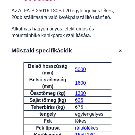
Az ALFA-B 25016.130BT.20 egytengelyes fékes,
20db szállítására való kerékpárszállító utánfutó.
Alkalmas hagyományos, elektromos és
mountainbike kerékpárok szállítására.
+
Műszaki specifikációk
Belső hosszúság
Attribútumok
Érték
5000
(mm)
Belső szélesség
1600
(mm)
Össztömeg (kg)
1300
Saját tömeg (kg)
625
Teherbírás (kg)
675
tengely
egytengelyes
Fék
fékes
Fék típusa
ráfutófékes
Kerék méret
165R13C