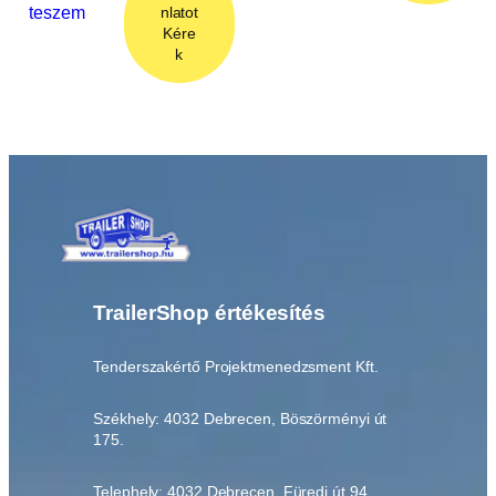
teszem
nlatot
Kére
k
TrailerShop értékesítés
Tenderszakértő Projektmenedzsment Kft.
Székhely: 4032 Debrecen, Böszörményi út
175.
Telephely: 4032 Debrecen, Füredi út 94.