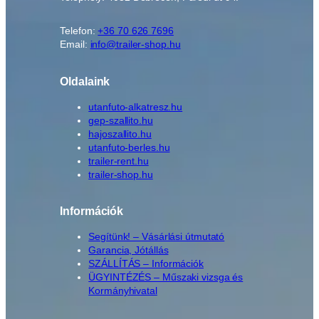
Telefon:
+36 70 626 7696
Email:
info@trailer-shop.hu
Oldalaink
utanfuto-alkatresz.hu
gep-szallito.hu
hajoszallito.hu
utanfuto-berles.hu
trailer-rent.hu
trailer-shop.hu
Információk
Segítünk! – Vásárlási útmutató
Garancia, Jótállás
SZÁLLÍTÁS – Információk
ÜGYINTÉZÉS – Műszaki vizsga és
Kormányhivatal