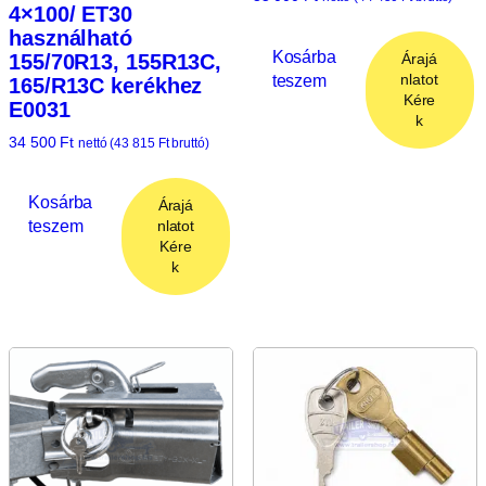
4×100/ ET30
használható
Kosárba
155/70R13, 155R13C,
Árajá
teszem
nlatot
165/R13C kerékhez
Kére
E0031
k
34 500
Ft
nettó (
43 815
Ft
bruttó)
Kosárba
Árajá
teszem
nlatot
Kére
k