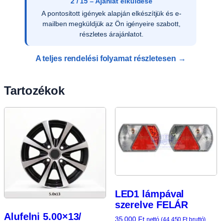
2 / 15 – Ajánlat elküldése
A pontosított igények alapján elkészítjük és e-
mailben megküldjük az Ön igényeire szabott,
részletes árajánlatot.
A teljes rendelési folyamat részletesen →
Tartozékok
LED1 lámpával
szerelve FELÁR
Alufelni 5.00×13/
35 000
Ft
nettó (
44 450
Ft
bruttó)