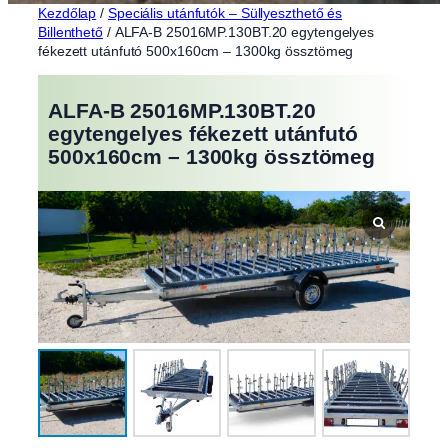
Kezdőlap
/
Speciális utánfutók – Süllyeszthető és
Billenthető
/ ALFA-B 25016MP.130BT.20 egytengelyes
fékezett utánfutó 500x160cm – 1300kg össztömeg
ALFA-B 25016MP.130BT.20
egytengelyes fékezett utánfutó
500x160cm – 1300kg össztömeg