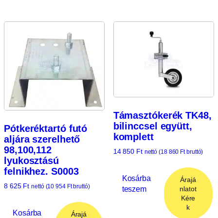
Támasztókerék TK48,
bilinccsel együtt,
Pótkeréktartó futó
komplett
aljára szerelhető
98,100,112
14 850
Ft
nettó (
18 860
Ft
bruttó)
lyukosztású
felnikhez. S0003
Kosárba
Árajá
8 625
Ft
nettó (
10 954
Ft
bruttó)
teszem
nlatot
Kére
k
Kosárba
Árajá