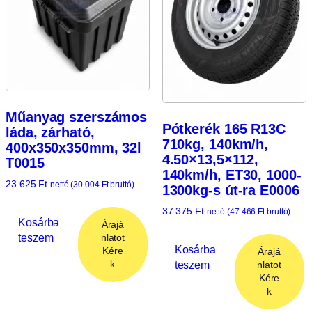
Műanyag szerszámos
Pótkerék 165 R13C
láda, zárható,
710kg, 140km/h,
400x350x350mm, 32l
4.50×13,5×112,
T0015
140km/h, ET30, 1000-
23 625
Ft
nettó (
30 004
Ft
bruttó)
1300kg-s út-ra E0006
37 375
Ft
nettó (
47 466
Ft
bruttó)
Kosárba
Árajá
teszem
nlatot
Kosárba
Kére
Árajá
teszem
k
nlatot
Kére
k