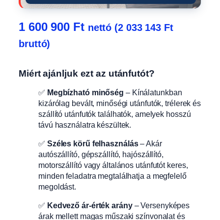
1 600 900
Ft
nettó (
2 033 143
Ft
bruttó)
Miért ajánljuk ezt az utánfutót?
✅
Megbízható minőség
– Kínálatunkban
kizárólag bevált, minőségi utánfutók, trélerek és
szállító utánfutók találhatók, amelyek hosszú
távú használatra készültek.
✅
Széles körű felhasználás
– Akár
autószállító, gépszállító, hajószállító,
motorszállító vagy általános utánfutót keres,
minden feladatra megtalálhatja a megfelelő
megoldást.
✅
Kedvező ár-érték arány
– Versenyképes
árak mellett magas műszaki színvonalat és