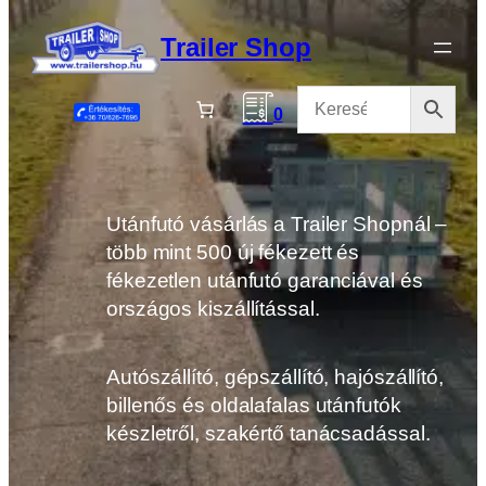
Ugrás
a
Trailer Shop
tartalomhoz
0
Utánfutó vásárlás a Trailer Shopnál –
több mint 500 új fékezett és
fékezetlen utánfutó garanciával és
országos kiszállítással.
Autószállító, gépszállító, hajószállító,
billenős és oldalafalas utánfutók
készletről, szakértő tanácsadással.