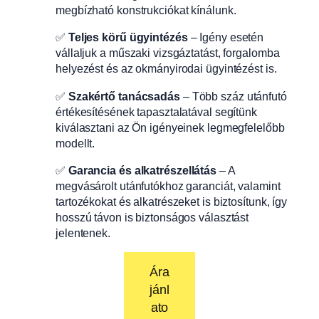
megbízható konstrukciókat kínálunk.
✅
Teljes körű ügyintézés
– Igény esetén
vállaljuk a műszaki vizsgáztatást, forgalomba
helyezést és az okmányirodai ügyintézést is.
✅
Szakértő tanácsadás
– Több száz utánfutó
értékesítésének tapasztalatával segítünk
kiválasztani az Ön igényeinek legmegfelelőbb
modellt.
✅
Garancia és alkatrészellátás
– A
megvásárolt utánfutókhoz garanciát, valamint
tartozékokat és alkatrészeket is biztosítunk, így
hosszú távon is biztonságos választást
jelentenek.
Ára
jánl
ato