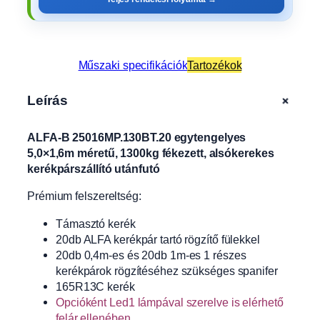
Műszaki specifikációk
Tartozékok
+
Leírás
ALFA-B 25016MP.130BT.20 egytengelyes
5,0×1,6m méretű, 1300kg fékezett, alsókerekes
kerékpárszállító utánfutó
Prémium felszereltség:
Támasztó kerék
20db ALFA kerékpár tartó rögzítő fülekkel
20db 0,4m-es és 20db 1m-es 1 részes
kerékpárok rögzítéséhez szükséges spanifer
165R13C kerék
Opcióként Led1 lámpával szerelve is elérhető
felár ellenében