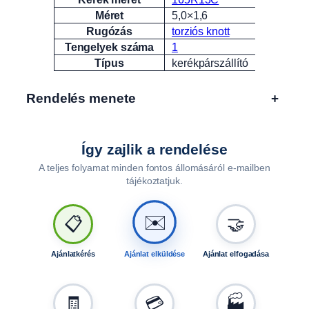
Méret
5,0×1,6
Rugózás
torziós knott
Tengelyek száma
1
Típus
kerékpárszállító
Rendelés menete
+
Így zajlik a rendelése
A teljes folyamat minden fontos állomásáról e-mailben
tájékoztatjuk.
✉️
📋
🤝
Ajánlatkérés
Ajánlat elküldése
Ajánlat elfogadása
🧾
💳
🏭