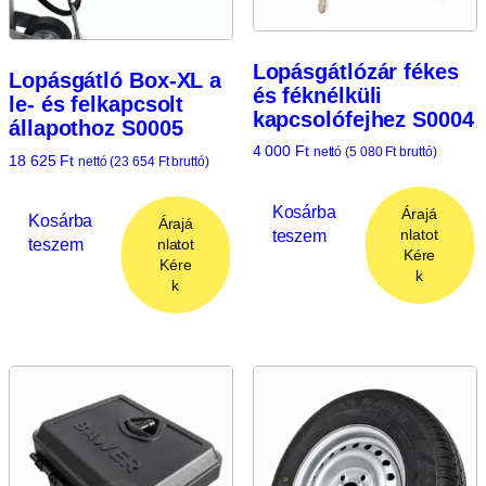
Lopásgátlózár fékes
Lopásgátló Box-XL a
és féknélküli
le- és felkapcsolt
kapcsolófejhez S0004
állapothoz S0005
4 000
Ft
nettó (
5 080
Ft
bruttó)
18 625
Ft
nettó (
23 654
Ft
bruttó)
Kosárba
Árajá
Kosárba
Árajá
teszem
nlatot
teszem
nlatot
Kére
Kére
k
k