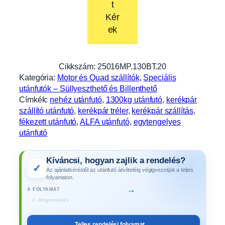
t
Kér
ek
Cikkszám:
25016MP.130BT.20
Kategória:
Motor és Quad szállítók
, 
Speciális
utánfutók – Süllyeszthető és Billenthető
Címkék:
nehéz utánfutó
, 
1300kg utánfutó
, 
kerékpár
szállító utánfutó
, 
kerékpár tréler
, 
kerékpár szállítás
, 
fékezett utánfutó
, 
ALFA utánfutó
, 
egytengelyes
utánfutó
Kíváncsi, hogyan zajlik a rendelés?
✓
Az ajánlatkéréstől az utánfutó átvételéig végigvezetjük a teljes
folyamaton.
→
A FOLYAMAT
3. Gyártás
Teljes rendelési folyamat →