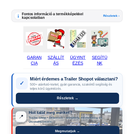
Fontos információ a termékképekkel
i
Részletek ›
kapcsolatban
GARAN
SZÁLLÍT
ÜGYINT
SEGÍTÜ
CIA
ÁS
ÉZÉS
NK
Miért érdemes a Trailer Shopot választani?
✓
500+ utánfutó-kivitel, gyári garancia, szakértő segítség és
teljes körű ügyintézés.
Részletek →
Hol talál meg minket?
📍
Trailer Shop • Debrecen – telephely, elérhetőség és
útvonaltervezés.
Megmutatjuk →