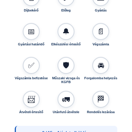
Díjbekérő
Előleg
Gyártás
📅
🔔
📄
Gyártási határidő
Elkészülési értesítő
Végszámla
✅
🛡️
🚘
Végszámla befizetése
Műszaki vizsga és
Forgalomba helyezés
KGFB
📨
🚛
🏁
Átvételi értesítő
Utánfutó átvétele
Rendelés lezárása