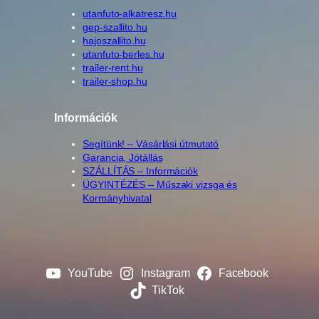
utanfuto-alkatresz.hu
gep-szallito.hu
hajoszallito.hu
utanfuto-berles.hu
trailer-rent.hu
trailer-shop.hu
Információk
Segítünk! – Vásárlási útmutató
Garancia, Jótállás
SZÁLLÍTÁS – Információk
ÜGYINTÉZÉS – Műszaki vizsga és
Kormányhivatal
YouTube
Instagram
Facebook
TikTok