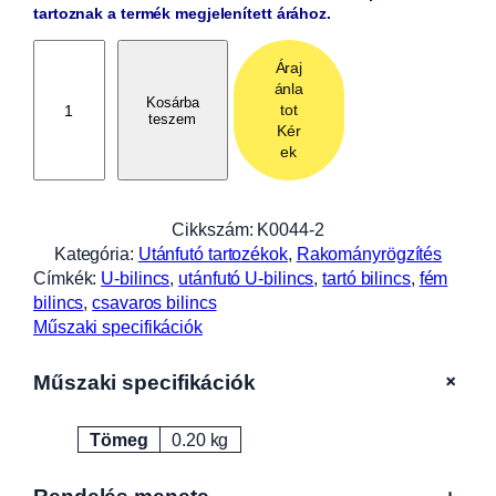
tartoznak a termék megjelenített árához.
U
Áraj
-
ánla
b
Kosárba
tot
teszem
i
Kér
l
ek
i
n
c
Cikkszám:
K0044-2
s
Kategória:
Utánfutó tartozékok
, 
Rakományrögzítés
M
Címkék:
U-bilincs
, 
utánfutó U-bilincs
, 
tartó bilincs
, 
fém
1
bilincs
, 
csavaros bilincs
0
Műszaki specifikációk
x
5
+
Műszaki specifikációk
0
2
Tömeg
0.20 kg
4
Attribútumok
Érték
0
2