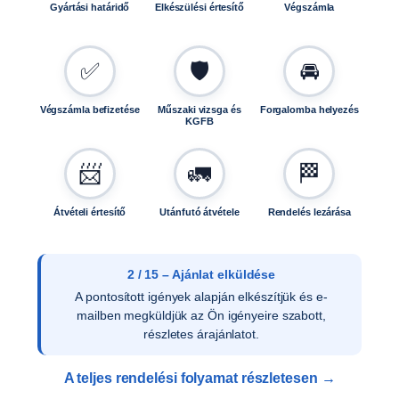
s
Gyártási határidő
Elkészülési értesítő
Végszámla
é
g
✅
🛡️
🚘
Végszámla befizetése
Műszaki vizsga és
Forgalomba helyezés
KGFB
📨
🚛
🏁
Átvételi értesítő
Utánfutó átvétele
Rendelés lezárása
2 / 15 – Ajánlat elküldése
A pontosított igények alapján elkészítjük és e-
mailben megküldjük az Ön igényeire szabott,
részletes árajánlatot.
A teljes rendelési folyamat részletesen →