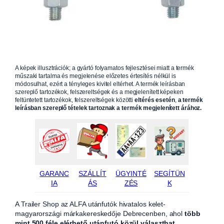
A képek illusztrációk; a gyártó folyamatos fejlesztései miatt a termék
műszaki tartalma és megjelenése előzetes értesítés nélkül is
módosulhat, ezért a tényleges kivitel eltérhet. A termék leírásban
szereplő tartozékok, felszereltségek és a megjelenített képeken
feltüntetett tartozékok, felszereltségek közötti
eltérés esetén
,
a termék
leírásban szereplő tételek tartoznak a termék megjelenített árához.
GARANC
SZÁLLÍT
ÜGYINTÉ
SEGÍTÜN
IA
ÁS
ZÉS
K
A Trailer Shop az ALFA utánfutók hivatalos kelet-
magyarországi márkakereskedője Debrecenben, ahol
több
mint 500 féle elérhető utánfutó közül választhat
.