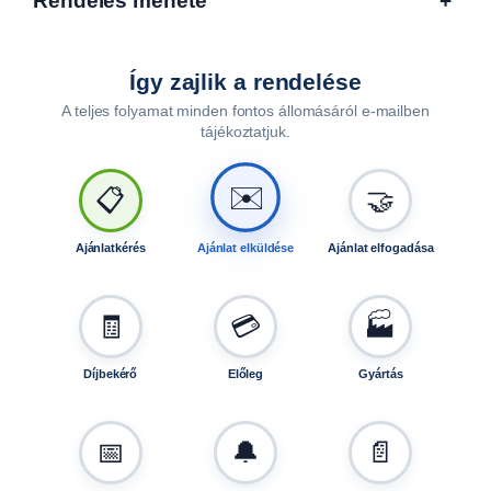
Rendelés menete
+
0
,
2
Így zajlik a rendelése
5
A teljes folyamat minden fontos állomásáról e-mailben
0
tájékoztatjuk.
2
0
K
✉️
📋
🤝
0
0
Ajánlatkérés
Ajánlat elküldése
Ajánlat elfogadása
4
4
-
🧾
💳
🏭
2
m
Díjbekérő
Előleg
Gyártás
e
n
n
📅
🔔
📄
y
i