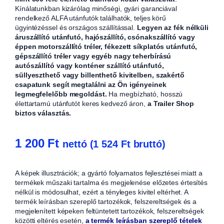
Kínálatunkban kizárólag minőségi, gyári garanciával
rendelkező ALFA utánfutók találhatók, teljes körű
ügyintézéssel és országos szállítással.
Legyen az fék nélküli
áruszállító utánfutó, hajószállító, csónakszállító vagy
éppen motorszállító tréler, fékezett síkplatós utánfutó,
gépszállító tréler vagy egyéb nagy teherbírású
autószállító vagy konténer szállító utánfutó,
süllyeszthető vagy billenthető kivitelben, szakértő
csapatunk segít megtalálni az Ön igényeinek
legmegfelelőbb megoldást.
Ha megbízható, hosszú
élettartamú utánfutót keres kedvező áron,
a Trailer Shop
biztos választás.
1 200
Ft
nettó (
1 524
Ft
bruttó)
A képek illusztrációk; a gyártó folyamatos fejlesztései miatt a
termékek műszaki tartalma és megjelenése előzetes értesítés
nélkül is módosulhat, ezért a tényleges kivitel eltérhet. A
termék leírásban szereplő tartozékok, felszereltségek és a
megjelenített képeken feltüntetett tartozékok, felszereltségek
közötti eltérés esetén,
a termék leírásban szereplő tételek