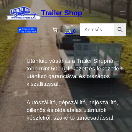
Ugrás
a
Trailer Shop
tartalomhoz
0
Utánfutó vásárlás a Trailer Shopnál –
több mint 500 új fékezett és fékezetlen
utánfutó garanciával és országos
kiszállítással.
Autószállító, gépszállító, hajószállító,
billenős és oldalafalas utánfutók
készletről, szakértő tanácsadással.