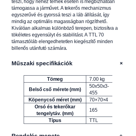
teszi, hogy nehéz terhek esetén is megbízhatóan
c
támogassa a járművet. A tekerős mechanizmus
s
egyszerűvé és gyorssá teszi a láb állítását, így
o
mindig az optimális magasságban rögzíthető.
m
Kiválóan alkalmas különböző terepen, biztosítva a
a
tökéletes egyensúlyt és stabilitást. A TTL 70
g
támasztóláb elengedhetetlen kiegészítő minden
g
billenős utánfutó számára.
a
l
,
+
Műszaki specifikációk
b
i
Tömeg
7.00 kg
Attribútumok
Érték
l
50x50x3-
l
Belső cső mérete (mm)
455
e
Köpenycső méret (mm)
70×70×4
n
Orsó és tekerőkar
ő
165
tengelytáv. (mm)
s
Típus
TTL
u
t
á
Rendelés menete
+