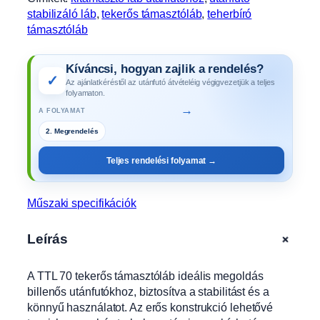
s
stabilizáló láb
, 
tekerős támasztóláb
, 
teherbíró
z
támasztóláb
t
ó
Kíváncsi, hogyan zajlik a rendelés?
l
✓
Az ajánlatkéréstől az utánfutó átvételéig végigvezetjük a teljes
á
folyamaton.
b
→
A FOLYAMAT
T
T
3. Gyártás
L
Teljes rendelési folyamat →
7
0
,
Műszaki specifikációk
s
z
+
Leírás
e
r
A TTL 70 tekerős támasztóláb ideális megoldás
e
billenős utánfutókhoz, biztosítva a stabilitást és a
l
könnyű használatot. Az erős konstrukció lehetővé
ő