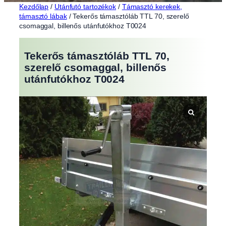
Kezdőlap
/
Utánfutó tartozékok
/
Támasztó kerekek,
támasztó lábak
/ Tekerős támasztóláb TTL 70, szerelő
csomaggal, billenős utánfutókhoz T0024
Tekerős támasztóláb TTL 70,
szerelő csomaggal, billenős
utánfutókhoz T0024