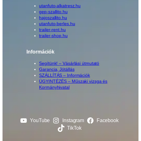
utanfuto-alkatresz.hu
gep-szallito.hu
hajoszallito.hu
utanfuto-berles.hu
trailer-rent.hu
trailer-shop.hu
Információk
Segítünk! – Vásárlási útmutató
Garancia, Jótállás
SZÁLLÍTÁS – Információk
ÜGYINTÉZÉS – Műszaki vizsga és
Kormányhivatal
YouTube
Instagram
Facebook
TikTok