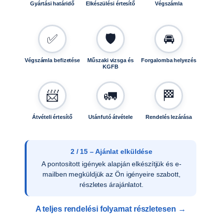
Gyártási határidő
Elkészülési értesítő
Végszámla
s
é
g
✅
🛡️
🚘
Végszámla befizetése
Műszaki vizsga és
Forgalomba helyezés
KGFB
📨
🚛
🏁
Átvételi értesítő
Utánfutó átvétele
Rendelés lezárása
2 / 15 – Ajánlat elküldése
A pontosított igények alapján elkészítjük és e-
mailben megküldjük az Ön igényeire szabott,
részletes árajánlatot.
A teljes rendelési folyamat részletesen →