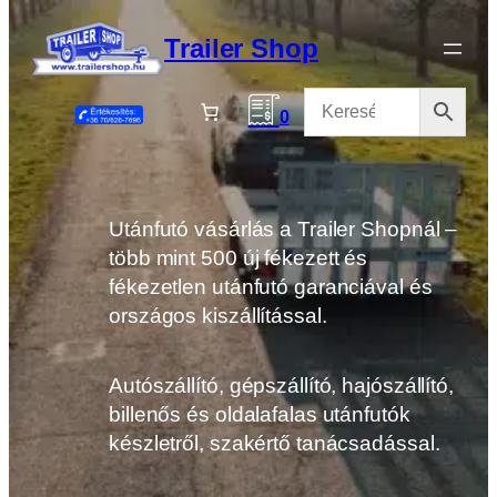
Ugrás
a
Trailer Shop
tartalomhoz
0
Utánfutó vásárlás a Trailer Shopnál –
több mint 500 új fékezett és
fékezetlen utánfutó garanciával és
országos kiszállítással.
Autószállító, gépszállító, hajószállító,
billenős és oldalafalas utánfutók
készletről, szakértő tanácsadással.