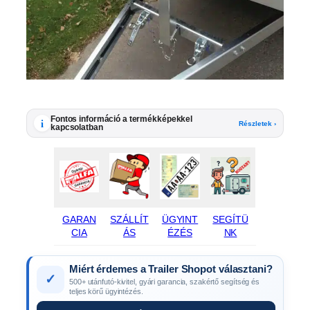
Fontos információ a termékképekkel
i
Részletek ›
kapcsolatban
GARAN
SZÁLLÍT
ÜGYINT
SEGÍTÜ
CIA
ÁS
ÉZÉS
NK
Miért érdemes a Trailer Shopot választani?
✓
500+ utánfutó-kivitel, gyári garancia, szakértő segítség és
teljes körű ügyintézés.