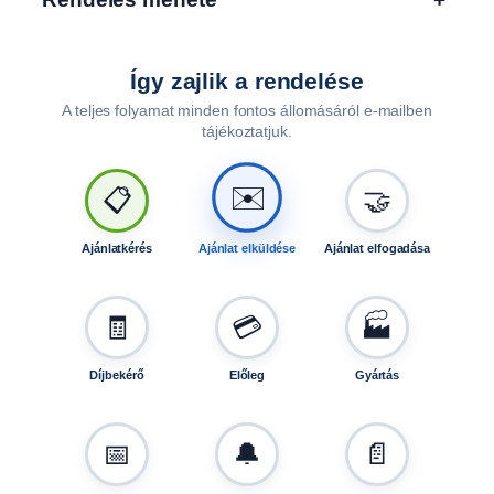
n
f
u
Így zajlik a rendelése
t
A teljes folyamat minden fontos állomásáról e-mailben
ó
tájékoztatjuk.
k
h
✉️
o
📋
🤝
z
T
Ajánlatkérés
Ajánlat elküldése
Ajánlat elfogadása
0
0
2
🧾
💳
🏭
4
m
Díjbekérő
Előleg
Gyártás
e
n
n
📅
🔔
📄
y
i