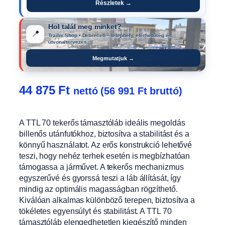
Részletek →
Hol talál meg minket?
📍
Trailer Shop • Debrecen – telephely, elérhetőség és
útvonaltervezés.
Megmutatjuk →
44 875
Ft
nettó (
56 991
Ft
bruttó)
A TTL 70 tekerős támasztóláb ideális megoldás
billenős utánfutókhoz, biztosítva a stabilitást és a
könnyű használatot. Az erős konstrukció lehetővé
teszi, hogy nehéz terhek esetén is megbízhatóan
támogassa a járművet. A tekerős mechanizmus
egyszerűvé és gyorssá teszi a láb állítását, így
mindig az optimális magasságban rögzíthető.
Kiválóan alkalmas különböző terepen, biztosítva a
tökéletes egyensúlyt és stabilitást. A TTL 70
támasztóláb elengedhetetlen kiegészítő minden