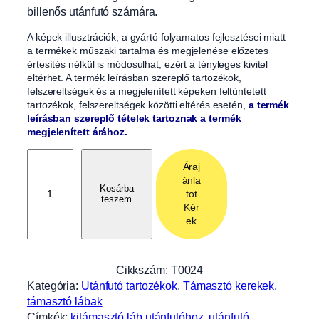
billenős utánfutó számára.
A képek illusztrációk; a gyártó folyamatos fejlesztései miatt
a termékek műszaki tartalma és megjelenése előzetes
értesítés nélkül is módosulhat, ezért a tényleges kivitel
eltérhet. A termék leírásban szereplő tartozékok,
felszereltségek és a megjelenített képeken feltüntetett
tartozékok, felszereltségek közötti eltérés esetén,
a termék
leírásban szereplő tételek tartoznak a termék
megjelenített árához.
T
Áraj
e
ánla
k
Kosárba
tot
teszem
e
Kér
r
ek
ő
s
t
Cikkszám:
T0024
á
Kategória:
Utánfutó tartozékok
, 
Támasztó kerekek,
m
támasztó lábak
a
Címkék:
kitámasztó láb utánfutóhoz
, 
utánfutó