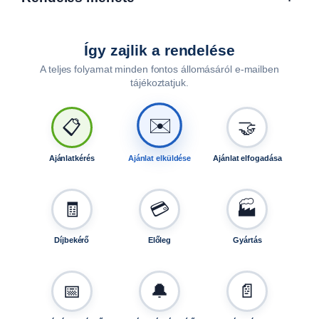
4
l
y
Így zajlik a rendelése
u
k
A teljes folyamat minden fontos állomásáról e-mailben
ú
tájékoztatjuk.
9
1
✉️
📋
🤝
2
-
2
Ajánlatkérés
Ajánlat elküldése
Ajánlat elfogadása
m
e
🧾
💳
🏭
n
n
y
Díjbekérő
Előleg
Gyártás
i
s
é
📅
🔔
📄
g