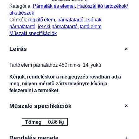
m
Kategória:
Párnafák és elemei
, 
Hajószállító tartozékok/
p
alkatrészek
á
Címkék:
rögzítő elem
, 
párnafatartó
, 
csónak
r
párnafatartó
, 
jet ski párnafatartó
, 
tartó elem
n
Műszaki specifikációk
a
f
+
Leírás
á
h
Tartó elem párnafához 450 mm-s, 14 lyukú
o
z
Kérjük, rendeléskor a megjegyzés rovatban adja
4
meg, milyen méretű zártszelvényre kívánja
5
felszerelni a terméket.
0
m
+
Műszaki specifikációk
m
-
s
Tömeg
0.86 kg
Attribútumok
Érték
,
1
Rendelés menete
+