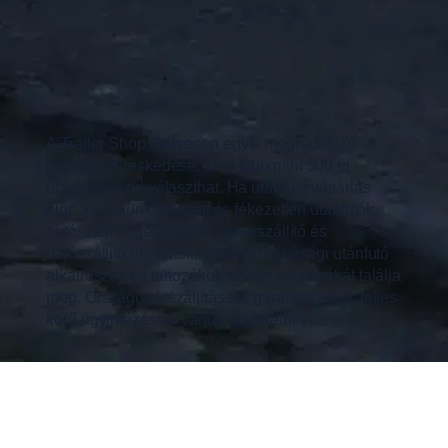
A Trailer Shop Debrecen egyik meghatározó
utánfutó kereskedése, ahol több mint 500 új
utánfutó közül választhat. Ha utánfutó vásárlás
előtt áll, nálunk fékezett és fékezetlen utánfutók,
autószállító, gépszállító, motorszállító és
hajószállító utánfutók, valamint minőségi utánfutó
alkatrészek és tartozékok széles választékát találja
meg. Országos kiszállítással, garanciával és teljes
körű ügyintézéssel várjuk ügyfeleinket.