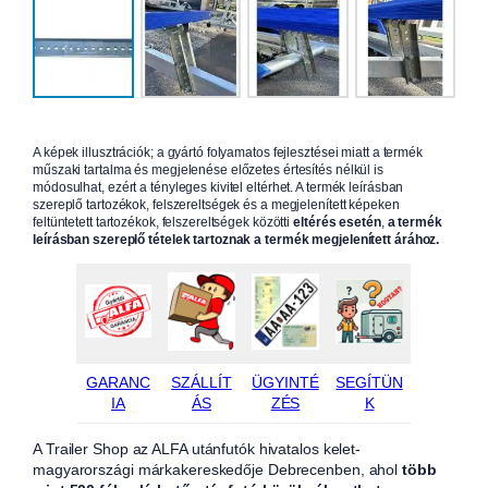
A képek illusztrációk; a gyártó folyamatos fejlesztései miatt a termék
műszaki tartalma és megjelenése előzetes értesítés nélkül is
módosulhat, ezért a tényleges kivitel eltérhet. A termék leírásban
szereplő tartozékok, felszereltségek és a megjelenített képeken
feltüntetett tartozékok, felszereltségek közötti
eltérés esetén
,
a termék
leírásban szereplő tételek tartoznak a termék megjelenített árához.
GARANC
SZÁLLÍT
ÜGYINTÉ
SEGÍTÜN
IA
ÁS
ZÉS
K
A Trailer Shop az ALFA utánfutók hivatalos kelet-
magyarországi márkakereskedője Debrecenben, ahol
több