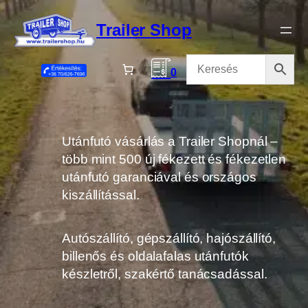
Ugrás
a
Trailer Shop
tartalomhoz
0
Utánfutó vásárlás a Trailer Shopnál –
több mint 500 új fékezett és fékezetlen
utánfutó garanciával és országos
kiszállítással.
Autószállító, gépszállító, hajószállító,
billenős és oldalafalas utánfutók
készletről, szakértő tanácsadással.