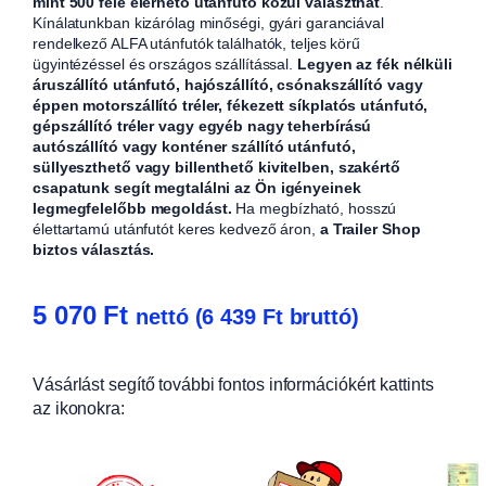
mint 500 féle elérhető utánfutó közül választhat
.
Kínálatunkban kizárólag minőségi, gyári garanciával
rendelkező ALFA utánfutók találhatók, teljes körű
ügyintézéssel és országos szállítással.
Legyen az fék nélküli
áruszállító utánfutó, hajószállító, csónakszállító vagy
éppen motorszállító tréler, fékezett síkplatós utánfutó,
gépszállító tréler vagy egyéb nagy teherbírású
autószállító vagy konténer szállító utánfutó,
süllyeszthető vagy billenthető kivitelben, szakértő
csapatunk segít megtalálni az Ön igényeinek
legmegfelelőbb megoldást.
Ha megbízható, hosszú
élettartamú utánfutót keres kedvező áron,
a Trailer Shop
biztos választás.
5 070
Ft
nettó (
6 439
Ft
bruttó)
Vásárlást segítő további fontos információkért kattints
az ikonokra: