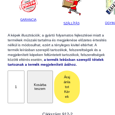
GARANCIA
ÜGYIN
SZÁLLÍTÁS
A képek illusztrációk; a gyártó folyamatos fejlesztései miatt a
termékek műszaki tartalma és megjelenése előzetes értesítés
nélkül is módosulhat, ezért a tényleges kivitel eltérhet. A
termék leírásban szereplő tartozékok, felszereltségek és a
megjelenített képeken feltüntetett tartozékok, felszereltségek
közötti eltérés esetén,
a termék leírásban szereplő tételek
tartoznak a termék megjelenített árához.
T
Áraj
a
ánla
r
Kosárba
tot
teszem
t
Kér
ó
ek
e
l
e
Cikkszám:
912-2