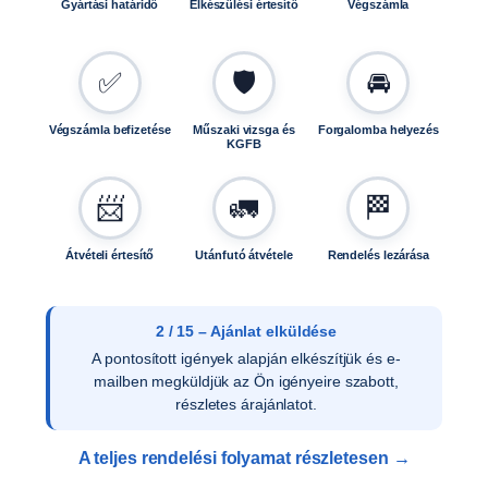
Gyártási határidő
Elkészülési értesítő
Végszámla
✅
🛡️
🚘
Végszámla befizetése
Műszaki vizsga és
Forgalomba helyezés
KGFB
📨
🚛
🏁
Átvételi értesítő
Utánfutó átvétele
Rendelés lezárása
2 / 15 – Ajánlat elküldése
A pontosított igények alapján elkészítjük és e-
mailben megküldjük az Ön igényeire szabott,
részletes árajánlatot.
A teljes rendelési folyamat részletesen →