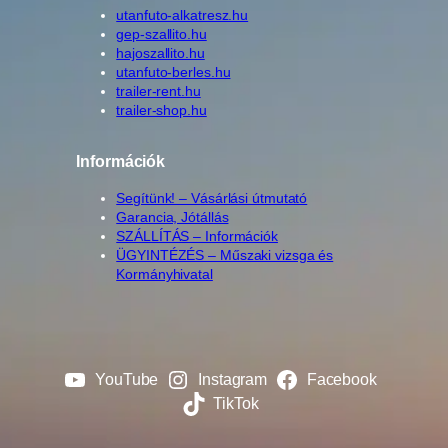
utanfuto-alkatresz.hu
gep-szallito.hu
hajoszallito.hu
utanfuto-berles.hu
trailer-rent.hu
trailer-shop.hu
Információk
Segítünk! – Vásárlási útmutató
Garancia, Jótállás
SZÁLLÍTÁS – Információk
ÜGYINTÉZÉS – Műszaki vizsga és
Kormányhivatal
YouTube
Instagram
Facebook
TikTok