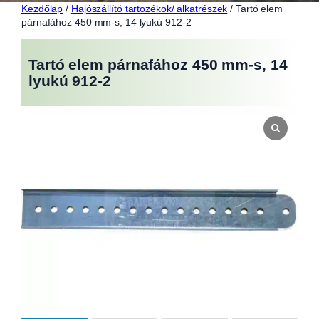
Kezdőlap
/
Hajószállító tartozékok/ alkatrészek
/ Tartó elem
párnafához 450 mm-s, 14 lyukú 912-2
Tartó elem párnafához 450 mm-s, 14
lyukú 912-2