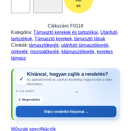
s
ek
z
t
ó
Cikkszám:
F0118
k
Kategória:
Támasztó kerekek és tartozékai
, 
Utánfutó
e
tartozékok
, 
Támasztó kerekek, támasztó lábak
r
Címkék:
támasztókerék
, 
utánfutó támasztókerék
, 
é
orrkerék
, 
mozgatókerék
, 
kitámasztókerék
, 
kerekes
k
támasz
T
K
Kíváncsi, hogyan zajlik a rendelés?
4
✓
Az ajánlatkéréstől az utánfutó átvételéig végigvezetjük a teljes
8
folyamaton.
,
→
A FOLYAMAT
b
2. Megrendelés
a
l
Teljes rendelési folyamat →
l
o
n
Műszaki specifikációk