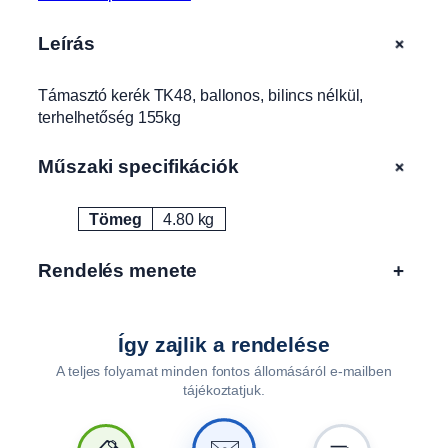
o
s
+
Leírás
,
b
Támasztó kerék TK48, ballonos, bilincs nélkül,
i
terhelhetőség 155kg
l
i
n
+
Műszaki specifikációk
c
s
Tömeg
4.80 kg
Attribútumok
Érték
n
é
Rendelés menete
+
l
k
ü
l
Így zajlik a rendelése
,
A teljes folyamat minden fontos állomásáról e-mailben
t
tájékoztatjuk.
e
r
h