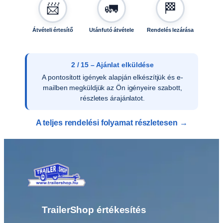
📨
🚛
🏁
e
n
n
Átvételi értesítő
Utánfutó átvétele
Rendelés lezárása
y
i
s
2 / 15 – Ajánlat elküldése
é
A pontosított igények alapján elkészítjük és e-
g
mailben megküldjük az Ön igényeire szabott,
részletes árajánlatot.
A teljes rendelési folyamat részletesen →
TrailerShop értékesítés