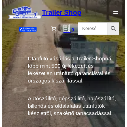
Ugrás
a
Trailer Shop
tartalomhoz
0
Utánfutó vásárlás a Trailer Shopnál –
több mint 500 új fékezett és
fékezetlen utánfutó garanciával és
országos kiszállítással.
Autószállító, gépszállító, hajószállító,
billenős és oldalafalas utánfutók
készletről, szakértő tanácsadással.