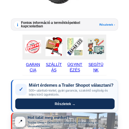
Fontos információ a termékképekkel
i
Részletek ›
kapcsolatban
GARAN
SZÁLLÍT
ÜGYINT
SEGÍTÜ
CIA
ÁS
ÉZÉS
NK
Miért érdemes a Trailer Shopot választani?
✓
500+ utánfutó-kivitel, gyári garancia, szakértő segítség és
teljes körű ügyintézés.
Részletek →
Hol talál meg minket?
📍
Trailer Shop • Debrecen – telephely, elérhetőség és
útvonaltervezés.