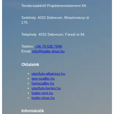
Tenderszakértő Projektmenedzsment Kft.
Székhely: 4032 Debrecen, Böszörményi út
175.
Telephely: 4032 Debrecen, Füredi út 94.
Telefon:
+36 70 626 7696
Email:
info@trailer-shop.hu
Oldalaink
utanfuto-alkatresz.hu
gep-szallito.hu
hajoszallito.hu
utanfuto-berles.hu
trailer-rent.hu
trailer-shop.hu
Információk