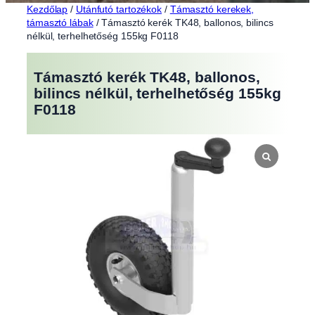
Kezdőlap
/
Utánfutó tartozékok
/
Támasztó kerekek,
támasztó lábak
/ Támasztó kerék TK48, ballonos, bilincs
nélkül, terhelhetőség 155kg F0118
Támasztó kerék TK48, ballonos,
bilincs nélkül, terhelhetőség 155kg
F0118