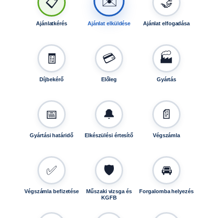
✉️
📋
🤝
e
l
Ajánlatkérés
Ajánlat elküldése
Ajánlat elfogadása
h
e
t
🧾
💳
🏭
ő
s
Díjbekérő
Előleg
Gyártás
é
g
1
📅
🔔
📄
5
5
Gyártási határidő
Elkészülési értesítő
Végszámla
k
g
F
✅
🛡️
🚘
0
1
Végszámla befizetése
Műszaki vizsga és
Forgalomba helyezés
1
KGFB
8
m