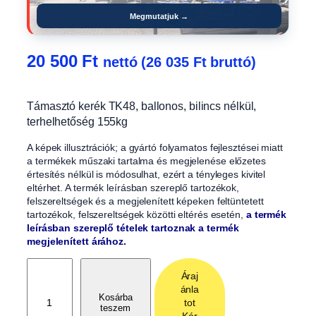
Megmutatjuk →
20 500
Ft
nettó (
26 035
Ft
bruttó)
Támasztó kerék TK48, ballonos, bilincs nélkül,
terhelhetőség 155kg
A képek illusztrációk; a gyártó folyamatos fejlesztései miatt
a termékek műszaki tartalma és megjelenése előzetes
értesítés nélkül is módosulhat, ezért a tényleges kivitel
eltérhet. A termék leírásban szereplő tartozékok,
felszereltségek és a megjelenített képeken feltüntetett
tartozékok, felszereltségek közötti eltérés esetén,
a termék
leírásban szereplő tételek tartoznak a termék
megjelenített árához.
T
Áraj
á
ánla
m
Kosárba
tot
teszem
a
Kér