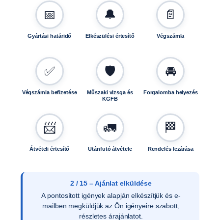
m
📅
🔔
📄
e
n
Gyártási határidő
Elkészülési értesítő
Végszámla
n
y
i
✅
🛡️
🚘
s
é
Végszámla befizetése
Műszaki vizsga és
Forgalomba helyezés
g
KGFB
📨
🚛
🏁
Átvételi értesítő
Utánfutó átvétele
Rendelés lezárása
2 / 15 – Ajánlat elküldése
A pontosított igények alapján elkészítjük és e-
mailben megküldjük az Ön igényeire szabott,
részletes árajánlatot.