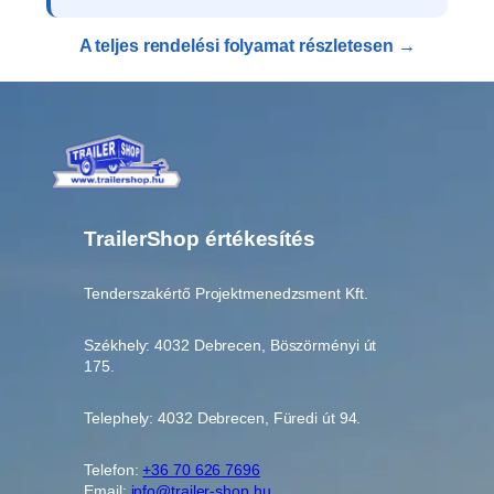
A teljes rendelési folyamat részletesen →
TrailerShop értékesítés
Tenderszakértő Projektmenedzsment Kft.
Székhely: 4032 Debrecen, Böszörményi út
175.
Telephely: 4032 Debrecen, Füredi út 94.
Telefon:
+36 70 626 7696
Email:
info@trailer-shop.hu