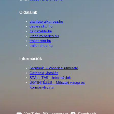
Oldalaink
utanfuto-alkatresz.hu
gep-szallito.hu
hajoszallito.hu
utanfuto-berles.hu
trailer-rent.hu
trailer-shop.hu
Információk
Segítünk! – Vásárlási útmutató
Garancia, Jótállás
SZÁLLÍTÁS – Információk
ÜGYINTÉZÉS – Műszaki vizsga és
Kormányhivatal