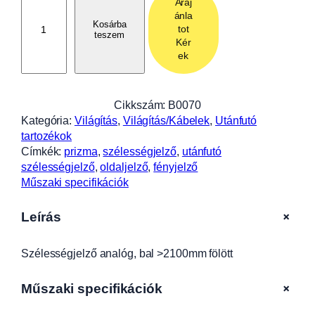
Áraj
z
ánla
é
Kosárba
tot
teszem
l
Kér
e
ek
s
s
é
Cikkszám:
B0070
g
Kategória:
Világítás
, 
Világítás/Kábelek
, 
Utánfutó
j
tartozékok
e
Címkék:
prizma
, 
szélességjelző
, 
utánfutó
l
szélességjelző
, 
oldaljelző
, 
fényjelző
z
Műszaki specifikációk
ő
a
+
Leírás
n
a
Szélességjelző analóg, bal >2100mm fölött
l
ó
g
+
Műszaki specifikációk
,