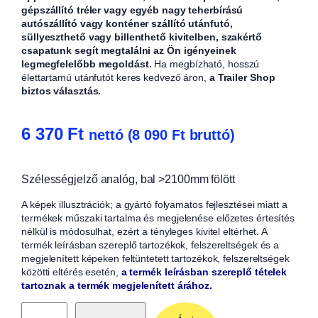
gépszállító tréler vagy egyéb nagy teherbírású
autószállító vagy konténer szállító utánfutó,
süllyeszthető vagy billenthető kivitelben, szakértő
csapatunk segít megtalálni az Ön igényeinek
legmegfelelőbb megoldást.
Ha megbízható, hosszú
élettartamú utánfutót keres kedvező áron,
a Trailer Shop
biztos választás.
6 370
Ft
nettó (
8 090
Ft
bruttó)
Szélességjelző analóg, bal >2100mm fölött
A képek illusztrációk; a gyártó folyamatos fejlesztései miatt a
termékek műszaki tartalma és megjelenése előzetes értesítés
nélkül is módosulhat, ezért a tényleges kivitel eltérhet. A
termék leírásban szereplő tartozékok, felszereltségek és a
megjelenített képeken feltüntetett tartozékok, felszereltségek
közötti eltérés esetén,
a termék leírásban szereplő tételek
tartoznak a termék megjelenített árához.
S