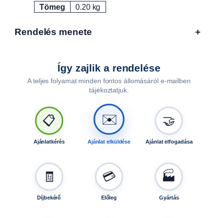
b
Tömeg
0.20 kg
Attribútumok
Érték
a
l
Rendelés menete
+
>
2
1
0
Így zajlik a rendelése
0
A teljes folyamat minden fontos állomásáról e-mailben
m
tájékoztatjuk.
m
f
✉️
📋
🤝
ö
l
ö
Ajánlatkérés
Ajánlat elküldése
Ajánlat elfogadása
t
t
B
🧾
💳
🏭
0
0
Díjbekérő
Előleg
Gyártás
7
0