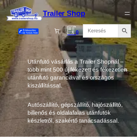
Ugrás
a
Trailer Shop
tartalomhoz
0
Utánfutó vásárlás a Trailer Shopnál –
több mint 500 új fékezett és fékezetlen
utánfutó garanciával és országos
kiszállítással.
Autószállító, gépszállító, hajószállító,
billenős és oldalafalas utánfutók
készletről, szakértő tanácsadással.