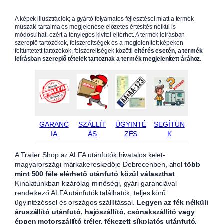
A képek illusztrációk; a gyártó folyamatos fejlesztései miatt a termék
műszaki tartalma és megjelenése előzetes értesítés nélkül is
módosulhat, ezért a tényleges kivitel eltérhet. A termék leírásban
szereplő tartozékok, felszereltségek és a megjelenített képeken
feltüntetett tartozékok, felszereltségek közötti
eltérés esetén
,
a termék
leírásban szereplő tételek tartoznak a termék megjelenített árához.
GARANC
SZÁLLÍT
ÜGYINTÉ
SEGÍTÜN
IA
ÁS
ZÉS
K
A Trailer Shop az ALFA utánfutók hivatalos kelet-
magyarországi márkakereskedője Debrecenben, ahol
több
mint 500 féle elérhető utánfutó közül választhat
.
Kínálatunkban kizárólag minőségi, gyári garanciával
rendelkező ALFA utánfutók találhatók, teljes körű
ügyintézéssel és országos szállítással.
Legyen az fék nélküli
áruszállító utánfutó, hajószállító, csónakszállító vagy
éppen motorszállító tréler, fékezett síkplatós utánfutó,