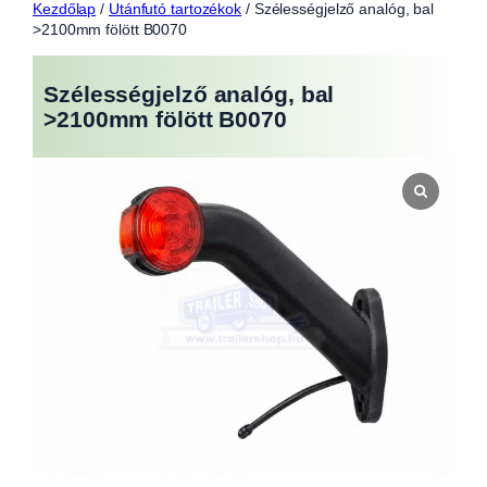
Kezdőlap
/
Utánfutó tartozékok
/ Szélességjelző analóg, bal
>2100mm fölött B0070
Szélességjelző analóg, bal
>2100mm fölött B0070